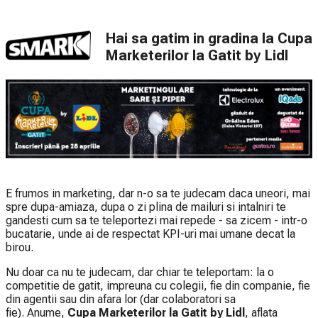
Hai sa gatim in gradina la Cupa
Marketerilor la Gatit by Lidl
E frumos in marketing, dar n-o sa te judecam daca uneori, mai
spre dupa-amiaza, dupa o zi plina de mailuri si intalniri te
gandesti cum sa te teleportezi mai repede - sa zicem - intr-o
bucatarie, unde ai de respectat KPI-uri mai umane decat la
birou.
Nu doar ca nu te judecam, dar chiar te teleportam: la o
competitie de gatit, impreuna cu colegii, fie din companie, fie
din agentii sau din afara lor (dar colaboratori sa
fie). Anume,
Cupa Marketerilor la Gatit by Lidl
, aflata