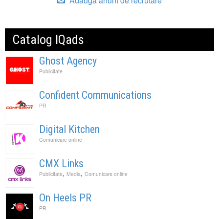
Adauga anunt de recrutare
Catalog IQads
Ghost Agency
Publicitate
Confident Communications
PR
Digital Kitchen
Comunicare online
CMX Links
,
,
Publicitate
Media
Comunicare online
On Heels PR
PR