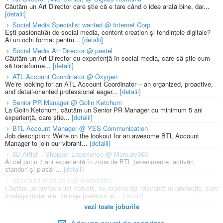
Căutăm un Art Director care știe că e tare când o idee arată bine, dar...
[detalii]
Social Media Specialist wanted @ Internet Corp
Ești pasionat(ă) de social media, content creation și tendințele digitale?
Ai un ochi format pentru...
[detalii]
Social Media Art Director @ pastel
Căutăm un Art Director cu experiență în social media, care să știe cum
să transforme...
[detalii]
ATL Account Coordinator @ Oxygen
We’re looking for an ATL Account Coordinator – an organized, proactive,
and detail-oriented professional eager...
[detalii]
Senior PR Manager @ Golin Ketchum
La Golin Ketchum, căutăm un Senior PR Manager cu minimum 5 ani
experiență, care știe...
[detalii]
BTL Account Manager @ YES Communication
Job description: We're on the lookout for an awesome BTL Account
Manager to join our vibrant...
[detalii]
3D Artist – Shopper Experience @ Mercury360
Ai cel puțin 7 ani experiență în zona de BTL (evenimente, activări,
standuri și plasări...
[detalii]
Specialist Productie @ Godmother
Căutăm un profesionist versatil, cu experiență relevantă în producție, care
înțelege materiale, finisaje premium și...
[detalii]
vezi toate joburile