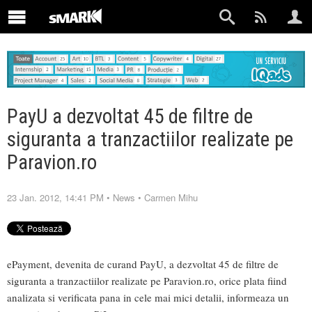
PayU a dezvoltat 45 de filtre de
siguranta a tranzactiilor realizate pe
Paravion.ro
23 Jan. 2012, 14:41 PM
•
News
•
Carmen Mihu
ePayment, devenita de curand PayU, a dezvoltat 45 de filtre de
siguranta a tranzactiilor realizate pe Paravion.ro, orice plata fiind
analizata si verificata pana in cele mai mici detalii, informeaza un