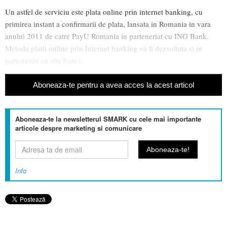
Un astfel de serviciu este plata online prin internet banking, cu
primirea instant a confirmarii de plata, lansata in Romania in vara
anului 2011 de catre PayU Romania in parteneriat cu ING Bank.
Metoda platii online prin Internet banking va fi dezvoltata si in
parteneriat cu alte banci.
Aboneaza-te pentru a avea acces la acest articol
Aboneaza-te la newsletterul SMARK cu cele mai importante
articole despre marketing si comunicare
Info