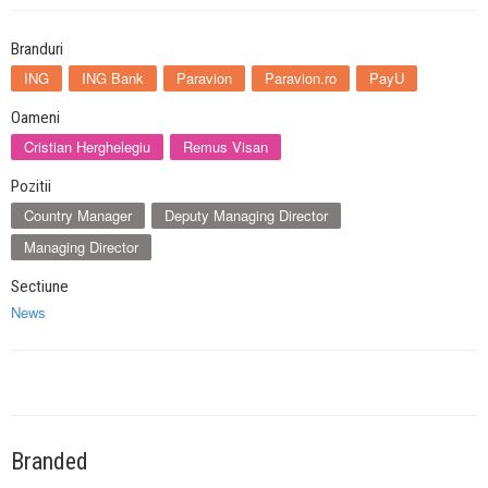
Branduri
ING
ING Bank
Paravion
Paravion.ro
PayU
Oameni
Cristian Herghelegiu
Remus Visan
Pozitii
Country Manager
Deputy Managing Director
Managing Director
Sectiune
News
Branded