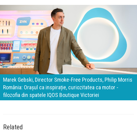
140 de ani de Mercedes-Benz. Ramona Pîrlog: Cel mai
important „test al timpului” este să inovăm constant, dar
cu aceeași responsabilitate față de oameni, siguranță și
calitate
Related