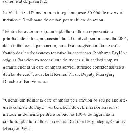
comunicat de presa Pi2.
In 2011 site-ul Paravion.ro a inregistrat peste 80.000 de rezervari
turistice si 3 milioane de cautari pentru bilete de avion.
“Pentru Paravion.ro siguranta platilor online a reprezentat o
prioritate de la inceput, acesta fiind si motivul pentru care din 2005,
de la infiintare, si pana acum, nu a fost inregistrat niciun caz de
frauda desi au fost cateva tentative in acest sens. Platforma PayU va
asigura Paravion.ro aceeasi rata de succes si in acelasi timp va
garanta clientului care cumpara servicii turistice confidentialitatea
datelor de card”, a declarat Remus Visan, Deputy Managing
Director al Paravion.ro.
“Clientii din Romania care cumpara pe Paravion.ro sau pe alte site-
uri securizate de PayU, vor beneficia de cele mai noi servicii si
metode in domeniu pentru a se bucura 100% de siguranta si
confortul platilor online.” a declarat Cristian Herghelegiu, Country
Manager PayU.