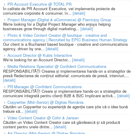
PR Account Executive @ TOTAL PR
În calitate de PR Account Executive, vei implementa proiecte de
comunicare corporate & consumer, în...
[detalii]
Project Manager (Digital & eCommerce) @ Flaminjoy Group
We're looking for a Digital Project Manager who enjoys helping
businesses grow through digital marketing...
[detalii]
Photo & Video Content Creator @ boutique - creative and
communications agency | Recruited by EPIC Business Human Strategy
Our client is a Bucharest based boutique - creative and communications
agency, driven by one...
[detalii]
Account Director @ Kubis Interactive
We’re looking for an Account Director...
[detalii]
Media Relations Specialist @ Confident Communications
RESPONSABILITĂȚI Crearea și implementarea hands-on a strategiilor de
presă Redactarea de conținut editorial: comunicate de presă, interviuri,...
[detalii]
PR Manager @ Confident Communications
RESPONSABILITĂȚI Creare și implementare hands-on a strategiilor de
comunicare integrată pentru clienți B2B & B2C Implicare activă...
[detalii]
Copywriter (Mid–Senior) @ Digitas România
Căutăm un Copywriter cu experiență de agenție care știe că o idee bună
trebuie să...
[detalii]
Video Content Creator @ Cohn & Jansen
Căutăm un Video Content Creator care să gândească și să producă
content pentru unele dintre...
[detalii]
Art Director (Mid–Senior) @ Digitas România