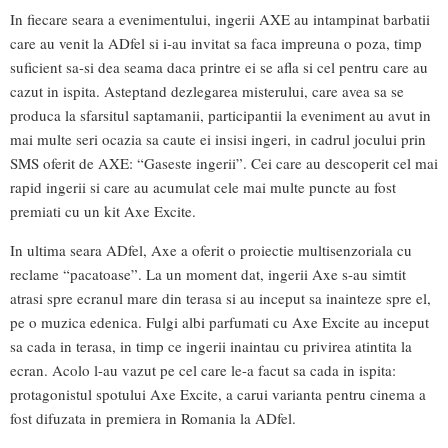
In fiecare seara a evenimentului, ingerii AXE au intampinat barbatii
care au venit la ADfel si i-au invitat sa faca impreuna o poza, timp
suficient sa-si dea seama daca printre ei se afla si cel pentru care au
cazut in ispita. Asteptand dezlegarea misterului, care avea sa se
produca la sfarsitul saptamanii, participantii la eveniment au avut in
mai multe seri ocazia sa caute ei insisi ingeri, in cadrul jocului prin
SMS oferit de AXE: “Gaseste ingerii”. Cei care au descoperit cel mai
rapid ingerii si care au acumulat cele mai multe puncte au fost
premiati cu un kit Axe Excite.
In ultima seara ADfel, Axe a oferit o proiectie multisenzoriala cu
reclame “pacatoase”. La un moment dat, ingerii Axe s-au simtit
atrasi spre ecranul mare din terasa si au inceput sa inainteze spre el,
pe o muzica edenica. Fulgi albi parfumati cu Axe Excite au inceput
sa cada in terasa, in timp ce ingerii inaintau cu privirea atintita la
ecran. Acolo l-au vazut pe cel care le-a facut sa cada in ispita:
protagonistul spotului Axe Excite, a carui varianta pentru cinema a
fost difuzata in premiera in Romania la ADfel.