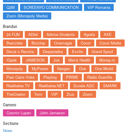
Q2M
SCREENYO COMMUNICATION
VIP Romania
Zoom (Monopoly Media)
Branduri
24 FUN
ADfel
Advice Students
Agrafa
AXE
BestJobs
Biciclop
Cinemagia
Cocor
Cocor Media
Decat o Revista
Desperados
Excite
Grand Spoof
IQads
JAMESON
Joe
Men's Health
Money.ro
Monopoly
MyPoster
Neogen
One
One World
Pasi Catre Viata
Playboy
PRIME
Radio Guerrilla
Realitatea TV
Realitatea.NET
Scoala ADC
SMARK
TheCreator
Tomi
VIP
Ziua
Zoom
Oameni
Cosmin Lupan
John Jameson
Sectiune
News