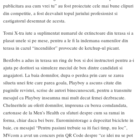
publicitara asa cum vrei tu” au fost proiectate cele mai bune clipuri
din competitie, a fost dezvaluit topul juriului profesionist si
castigatorul desemnat de acesta.
Tomi X-tra iute a suplimentat numarul de extinctoare din terasa si a
plasat unele si pe mese, pentru a le fi la indemana oamenilor din
terasa in cazul “incendiilor” provocate de ketchup-ul picant.
BestJobs a adus in terasa un ring de box si doi instructori pentru a-i
ajuta pe doritori sa simuleze meciul de box dintre candidati si
angajatori. La baia domnilor, dupa o perdea prin care se zarea
silueta unei fete care parea goala, Playboy a ascuns citate din
paginile revistei, scrise de autori binecunoscuti, pentru a transmite
mesajul ca Playboy inseamna mai mult decat femei dezbracate.
Chelneritele au oferit domnilor, impreuna cu berea comdandata,
cartonase de la Men’s Health cu sfaturi despre cum sa ramai in
forma, chiar daca bei bere. Euroministorage a depozitat biciclete in
baie, cu mesajul “Pentru pasiuni trebuie sa iti faci timp, nu loc”,
MVcom a avut un concurs prin QR Code despre “ce idei nu se pot