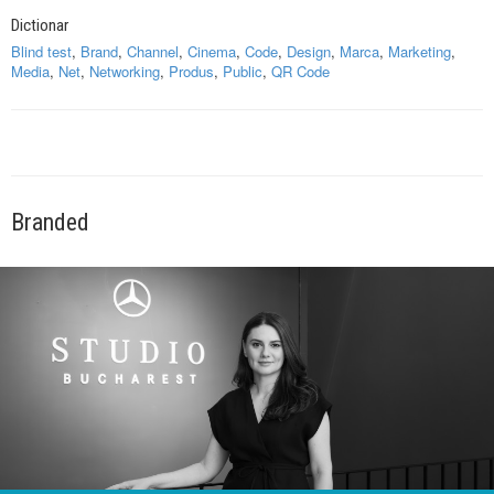
Dictionar
Blind test
,
Brand
,
Channel
,
Cinema
,
Code
,
Design
,
Marca
,
Marketing
,
Media
,
Net
,
Networking
,
Produs
,
Public
,
QR Code
Branded