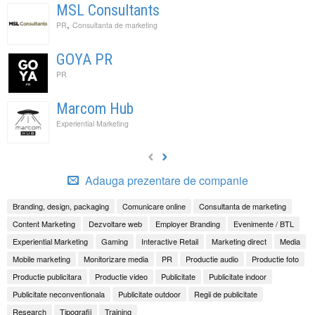
MSL Consultants
,
PR
Consultanta de marketing
GOYA PR
PR
Marcom Hub
Experiential Marketing
Adauga prezentare de companie
Branding, design, packaging
Comunicare online
Consultanta de marketing
Content Marketing
Dezvoltare web
Employer Branding
Evenimente / BTL
Experiential Marketing
Gaming
Interactive Retail
Marketing direct
Media
Mobile marketing
Monitorizare media
PR
Productie audio
Productie foto
Productie publicitara
Productie video
Publicitate
Publicitate indoor
Publicitate neconventionala
Publicitate outdoor
Regii de publicitate
Research
Tipografii
Training