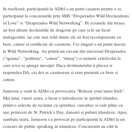
In weekend, participantii la ADfel s-au putut casatori pentru o zi,
participand la concursurile prin SMS “Desperados Wild Declarations
of Love” si “Desperados Wild Networking”. Pe ecranele din terasa
au fost afisate declaratiile de dragoste pe care si le-au facut
indragostitii, iar cele mai wild dintre ele au fost recompensate cu
bere, catuse si certificate de casatorie. Cei singuri s-au putut inscrie
la Wild Networking. Au primit un cuvant din universul Desperados
(“iguana”, “politista”, “catuse”, “tatuaj”) si numele celei/celui la
care avea sa ajunga mesajul. Daca destinatarului ii placea si
raspundea DA, cei doi se casatoreau si erau premiati cu bere si
catuse.
Jameson a venit la ADfel cu provocarea “Release your inner Irish”.
Mai intai, vineri seara, a facut o introducere in spiritul irlandez,
printr-o selectie de reclame cu spiridusi, curcubee si oale pline cu
aur, petreceri de St. Patrick’s Day, dansuri si puburi irlandeze. Apoi,
sambata seara, Jameson i-a provocat pe participantii la ADfel la un
concurs de public speaking in irlandeza. Concurentii au citit la