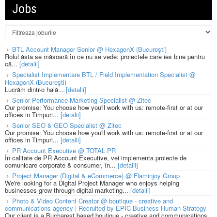
Jobs
BTL Account Manager Senior @ HexagonX (București)
Rolul ăsta se măsoară în ce nu se vede: proiectele care ies bine pentru
că...
[detalii]
Specialist Implementare BTL / Field Implementation Specialist @
HexagonX (București)
Lucrăm dintr-o hală...
[detalii]
Senior Performance Marketing Specialist @ Zitec
Our promise: You choose how you'll work with us: remote-first or at our
offices in Timpuri...
[detalii]
Senior SEO & GEO Specialist @ Zitec
Our promise: You choose how you'll work with us: remote-first or at our
offices in Timpuri...
[detalii]
PR Account Executive @ TOTAL PR
În calitate de PR Account Executive, vei implementa proiecte de
comunicare corporate & consumer, în...
[detalii]
Project Manager (Digital & eCommerce) @ Flaminjoy Group
We're looking for a Digital Project Manager who enjoys helping
businesses grow through digital marketing...
[detalii]
Photo & Video Content Creator @ boutique - creative and
communications agency | Recruited by EPIC Business Human Strategy
Our client is a Bucharest based boutique - creative and communications