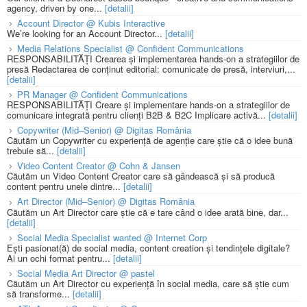
agency, driven by one...
[detalii]
Account Director @ Kubis Interactive
We’re looking for an Account Director...
[detalii]
Media Relations Specialist @ Confident Communications
RESPONSABILITĂȚI Crearea și implementarea hands-on a strategiilor de
presă Redactarea de conținut editorial: comunicate de presă, interviuri,...
[detalii]
PR Manager @ Confident Communications
RESPONSABILITĂȚI Creare și implementare hands-on a strategiilor de
comunicare integrată pentru clienți B2B & B2C Implicare activă...
[detalii]
Copywriter (Mid–Senior) @ Digitas România
Căutăm un Copywriter cu experiență de agenție care știe că o idee bună
trebuie să...
[detalii]
Video Content Creator @ Cohn & Jansen
Căutăm un Video Content Creator care să gândească și să producă
content pentru unele dintre...
[detalii]
Art Director (Mid–Senior) @ Digitas România
Căutăm un Art Director care știe că e tare când o idee arată bine, dar...
[detalii]
Social Media Specialist wanted @ Internet Corp
Ești pasionat(ă) de social media, content creation și tendințele digitale?
Ai un ochi format pentru...
[detalii]
Social Media Art Director @ pastel
Căutăm un Art Director cu experiență în social media, care să știe cum
să transforme...
[detalii]