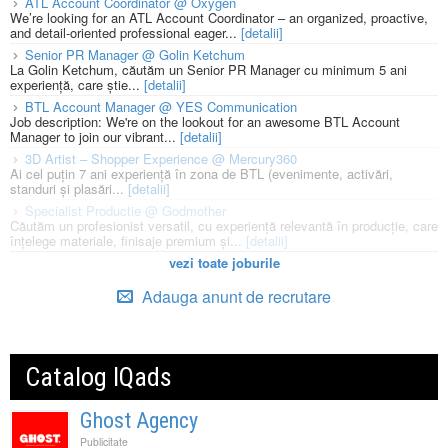
ATL Account Coordinator @ Oxygen
We’re looking for an ATL Account Coordinator – an organized, proactive,
and detail-oriented professional eager...
[detalii]
Senior PR Manager @ Golin Ketchum
La Golin Ketchum, căutăm un Senior PR Manager cu minimum 5 ani
experiență, care știe...
[detalii]
BTL Account Manager @ YES Communication
Job description: We're on the lookout for an awesome BTL Account
Manager to join our vibrant...
[detalii]
3D Artist – Shopper Experience @ Mercury360
Ai cel puțin 7 ani experiență în zona de BTL (evenimente, activări,
standuri și plasări...
[detalii]
Specialist Productie @ Godmother
Căutăm un profesionist versatil, cu experiență relevantă în producție, care
înțelege materiale, finisaje premium și...
[detalii]
vezi toate joburile
Adauga anunt de recrutare
Catalog IQads
Ghost Agency
Publicitate