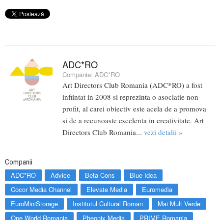
ADC*RO
Companie:
ADC*RO
Art Directors Club Romania (ADC*RO) a fost
infiintat in 2008 si reprezinta o asociatie non-
profit, al carei obiectiv este acela de a promova
si de a recunoaste excelenta in creativitate. Art
Directors Club Romania...
vezi detalii »
Companii
ADC*RO
Advice
Beta Cons
Blue Idea
Cocor Media Channel
Elevate Media
Euromedia
EuroMiniStorage
Institutul Cultural Roman
Mai Mult Verde
One World Romania
Pheonix Media
PRIME Romania