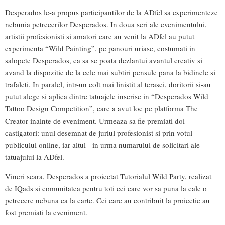
Desperados le-a propus participantilor de la ADfel sa experimenteze
nebunia petrecerilor Desperados. In doua seri ale evenimentului,
artistii profesionisti si amatori care au venit la ADfel au putut
experimenta “Wild Painting”, pe panouri uriase, costumati in
salopete Desperados, ca sa se poata dezlantui avantul creativ si
avand la dispozitie de la cele mai subtiri pensule pana la bidinele si
trafaleti. In paralel, intr-un colt mai linistit al terasei, doritorii si-au
putut alege si aplica dintre tatuajele inscrise in “Desperados Wild
Tattoo Design Competition”, care a avut loc pe platforma The
Creator inainte de eveniment. Urmeaza sa fie premiati doi
castigatori: unul desemnat de juriul profesionist si prin votul
publicului online, iar altul - in urma numarului de solicitari ale
tatuajului la ADfel.
Vineri seara, Desperados a proiectat Tutorialul Wild Party, realizat
de IQads si comunitatea pentru toti cei care vor sa puna la cale o
petrecere nebuna ca la carte. Cei care au contribuit la proiectie au
fost premiati la eveniment.