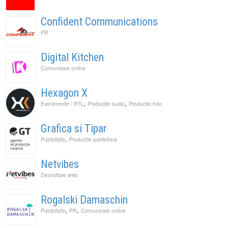
Confident Communications
PR
Digital Kitchen
Comunicare online
Hexagon X
,
,
Evenimente / BTL
Productie audio
Productie foto
Grafica si Tipar
,
Publicitate
Productie publicitara
Netvibes
Dezvoltare web
Rogalski Damaschin
,
,
Publicitate
PR
Comunicare online