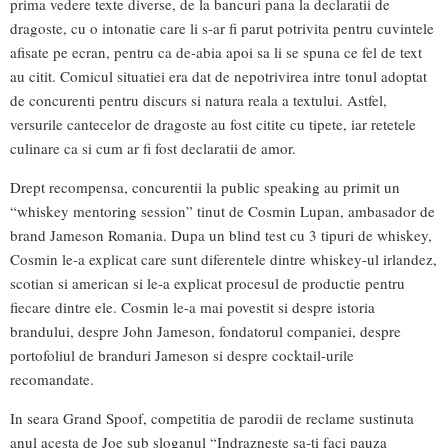
prima vedere texte diverse, de la bancuri pana la declaratii de
dragoste, cu o intonatie care li s-ar fi parut potrivita pentru cuvintele
afisate pe ecran, pentru ca de-abia apoi sa li se spuna ce fel de text
au citit. Comicul situatiei era dat de nepotrivirea intre tonul adoptat
de concurenti pentru discurs si natura reala a textului. Astfel,
versurile cantecelor de dragoste au fost citite cu tipete, iar retetele
culinare ca si cum ar fi fost declaratii de amor.
Drept recompensa, concurentii la public speaking au primit un
“whiskey mentoring session” tinut de Cosmin Lupan, ambasador de
brand Jameson Romania. Dupa un blind test cu 3 tipuri de whiskey,
Cosmin le-a explicat care sunt diferentele dintre whiskey-ul irlandez,
scotian si american si le-a explicat procesul de productie pentru
fiecare dintre ele. Cosmin le-a mai povestit si despre istoria
brandului, despre John Jameson, fondatorul companiei, despre
portofoliul de branduri Jameson si despre cocktail-urile
recomandate.
In seara Grand Spoof, competitia de parodii de reclame sustinuta
anul acesta de Joe sub sloganul “Indrazneste sa-ti faci pauza