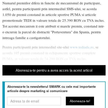
Numarul premiilor difera in functie de mecanismul de participare,
astfel, pentru participantii prin intermediul SMS-ului, se acorda
1.050 de premii constand in articole sportive PUMA si articole
promotionale TEDI in valoare totala de 25.390 RON cu TVA inclus.
Tot acestui mecanism ii este atribuit si marele premiu, constand intr-
o excursie la parcul de distractii "Portaventura" din Spania, pentru
intreaga familie a castigatorului.
Pentru participantii prin intermediul site-ului
www.tediada.ro
, se
acorda 105 premii constand in echipamente sportive complete
PUMA, in valoare totala de 74.290 RON cu TVA inclus.
Aboneaza-te pentru a avea acces la acest articol
Aboneaza-te la newsletterul SMARK cu cele mai importante
articole despre marketing si comunicare