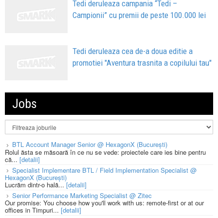
Tedi deruleaza campania “Tedi –
Campionii” cu premii de peste 100.000 lei
Tedi deruleaza cea de-a doua editie a
promotiei "Aventura trasnita a copilului tau"
Jobs
BTL Account Manager Senior @ HexagonX (București)
Rolul ăsta se măsoară în ce nu se vede: proiectele care ies bine pentru
că...
[detalii]
Specialist Implementare BTL / Field Implementation Specialist @
HexagonX (București)
Lucrăm dintr-o hală...
[detalii]
Senior Performance Marketing Specialist @ Zitec
Our promise: You choose how you'll work with us: remote-first or at our
offices in Timpuri...
[detalii]