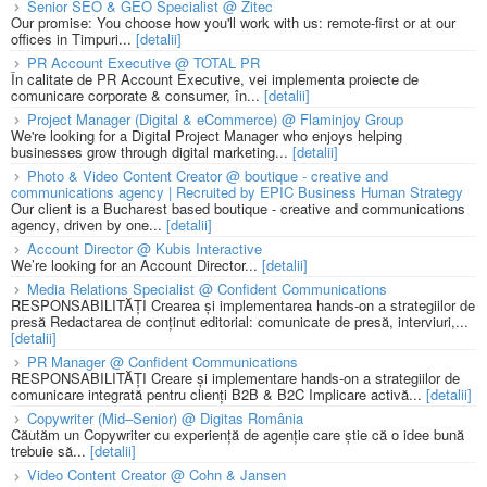
Senior SEO & GEO Specialist @ Zitec
Our promise: You choose how you'll work with us: remote-first or at our
offices in Timpuri...
[detalii]
PR Account Executive @ TOTAL PR
În calitate de PR Account Executive, vei implementa proiecte de
comunicare corporate & consumer, în...
[detalii]
Project Manager (Digital & eCommerce) @ Flaminjoy Group
We're looking for a Digital Project Manager who enjoys helping
businesses grow through digital marketing...
[detalii]
Photo & Video Content Creator @ boutique - creative and
communications agency | Recruited by EPIC Business Human Strategy
Our client is a Bucharest based boutique - creative and communications
agency, driven by one...
[detalii]
Account Director @ Kubis Interactive
We’re looking for an Account Director...
[detalii]
Media Relations Specialist @ Confident Communications
RESPONSABILITĂȚI Crearea și implementarea hands-on a strategiilor de
presă Redactarea de conținut editorial: comunicate de presă, interviuri,...
[detalii]
PR Manager @ Confident Communications
RESPONSABILITĂȚI Creare și implementare hands-on a strategiilor de
comunicare integrată pentru clienți B2B & B2C Implicare activă...
[detalii]
Copywriter (Mid–Senior) @ Digitas România
Căutăm un Copywriter cu experiență de agenție care știe că o idee bună
trebuie să...
[detalii]
Video Content Creator @ Cohn & Jansen