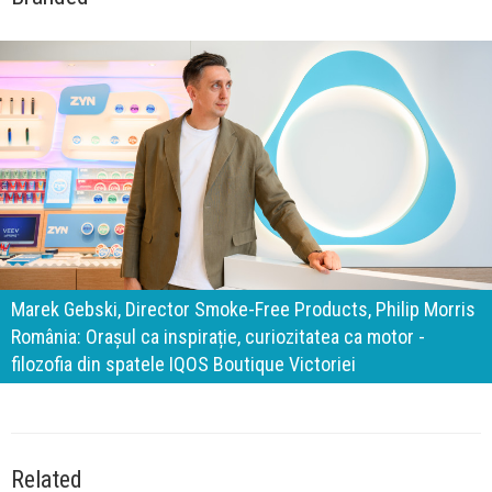
140 de ani de Mercedes-Benz. Ramona Pîrlog: Cel mai
important „test al timpului” este să inovăm constant, dar
cu aceeași responsabilitate față de oameni, siguranță și
calitate
Related