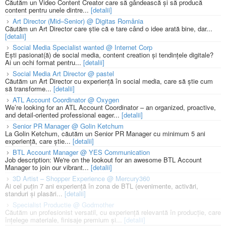
Căutăm un Video Content Creator care să gândească și să producă
content pentru unele dintre...
[detalii]
Art Director (Mid–Senior) @ Digitas România
Căutăm un Art Director care știe că e tare când o idee arată bine, dar...
[detalii]
Social Media Specialist wanted @ Internet Corp
Ești pasionat(ă) de social media, content creation și tendințele digitale?
Ai un ochi format pentru...
[detalii]
Social Media Art Director @ pastel
Căutăm un Art Director cu experiență în social media, care să știe cum
să transforme...
[detalii]
ATL Account Coordinator @ Oxygen
We’re looking for an ATL Account Coordinator – an organized, proactive,
and detail-oriented professional eager...
[detalii]
Senior PR Manager @ Golin Ketchum
La Golin Ketchum, căutăm un Senior PR Manager cu minimum 5 ani
experiență, care știe...
[detalii]
BTL Account Manager @ YES Communication
Job description: We're on the lookout for an awesome BTL Account
Manager to join our vibrant...
[detalii]
3D Artist – Shopper Experience @ Mercury360
Ai cel puțin 7 ani experiență în zona de BTL (evenimente, activări,
standuri și plasări...
[detalii]
Specialist Productie @ Godmother
Căutăm un profesionist versatil, cu experiență relevantă în producție, care
înțelege materiale, finisaje premium și...
[detalii]