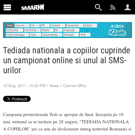
Tediada nationala a copiilor cuprinde
un campionat online si unul al SMS-
urilor
15 Aug. 2011, 16:42 PM
•
News
•
Carmen Mihu
Campania promotionala Tedi se apropie de final. Inceputa pe 16
mai, urmand sa se incheie pe 28 august, "TEDIADA NATIONALA
A COPIILOR" are ca arie de desfasurare intreg teritoriul Romaniei si