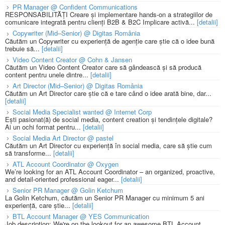
PR Manager @ Confident Communications
RESPONSABILITĂȚI Creare și implementare hands-on a strategiilor de
comunicare integrată pentru clienți B2B & B2C Implicare activă...
[detalii]
Copywriter (Mid–Senior) @ Digitas România
Căutăm un Copywriter cu experiență de agenție care știe că o idee bună
trebuie să...
[detalii]
Video Content Creator @ Cohn & Jansen
Căutăm un Video Content Creator care să gândească și să producă
content pentru unele dintre...
[detalii]
Art Director (Mid–Senior) @ Digitas România
Căutăm un Art Director care știe că e tare când o idee arată bine, dar...
[detalii]
Social Media Specialist wanted @ Internet Corp
Ești pasionat(ă) de social media, content creation și tendințele digitale?
Ai un ochi format pentru...
[detalii]
Social Media Art Director @ pastel
Căutăm un Art Director cu experiență în social media, care să știe cum
să transforme...
[detalii]
ATL Account Coordinator @ Oxygen
We’re looking for an ATL Account Coordinator – an organized, proactive,
and detail-oriented professional eager...
[detalii]
Senior PR Manager @ Golin Ketchum
La Golin Ketchum, căutăm un Senior PR Manager cu minimum 5 ani
experiență, care știe...
[detalii]
BTL Account Manager @ YES Communication
Job description: We're on the lookout for an awesome BTL Account