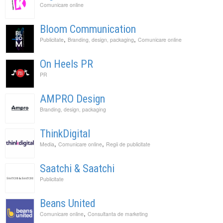
Comunicare online
Bloom Communication
,
,
Publicitate
Branding, design, packaging
Comunicare online
On Heels PR
PR
AMPRO Design
Branding, design, packaging
ThinkDigital
,
,
Media
Comunicare online
Regii de publicitate
Saatchi & Saatchi
Publicitate
Beans United
,
Comunicare online
Consultanta de marketing