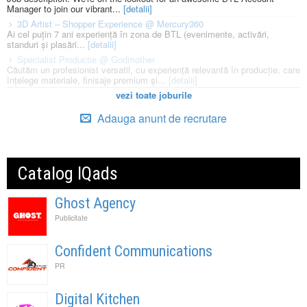
Manager to join our vibrant...
[detalii]
3D Artist – Shopper Experience @ Mercury360
Ai cel puțin 7 ani experiență în zona de BTL (evenimente, activări,
standuri și plasări...
[detalii]
Specialist Productie @ Godmother
Căutăm un profesionist versatil, cu experiență relevantă în producție, care
înțelege materiale, finisaje premium și...
[detalii]
vezi toate joburile
Adauga anunt de recrutare
Catalog IQads
Ghost Agency
Publicitate
Confident Communications
PR
Digital Kitchen