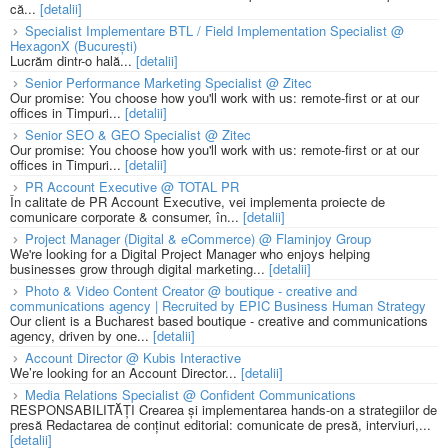
că...
[detalii]
Specialist Implementare BTL / Field Implementation Specialist @
HexagonX (București)
Lucrăm dintr-o hală...
[detalii]
Senior Performance Marketing Specialist @ Zitec
Our promise: You choose how you'll work with us: remote-first or at our
offices in Timpuri...
[detalii]
Senior SEO & GEO Specialist @ Zitec
Our promise: You choose how you'll work with us: remote-first or at our
offices in Timpuri...
[detalii]
PR Account Executive @ TOTAL PR
În calitate de PR Account Executive, vei implementa proiecte de
comunicare corporate & consumer, în...
[detalii]
Project Manager (Digital & eCommerce) @ Flaminjoy Group
We're looking for a Digital Project Manager who enjoys helping
businesses grow through digital marketing...
[detalii]
Photo & Video Content Creator @ boutique - creative and
communications agency | Recruited by EPIC Business Human Strategy
Our client is a Bucharest based boutique - creative and communications
agency, driven by one...
[detalii]
Account Director @ Kubis Interactive
We’re looking for an Account Director...
[detalii]
Media Relations Specialist @ Confident Communications
RESPONSABILITĂȚI Crearea și implementarea hands-on a strategiilor de
presă Redactarea de conținut editorial: comunicate de presă, interviuri,...
[detalii]