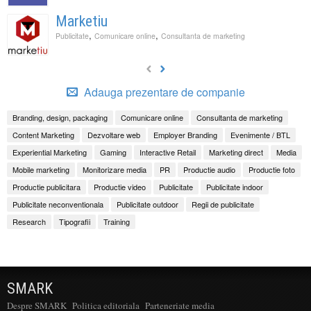
Marketiu
,
,
Publicitate
Comunicare online
Consultanta de marketing
Adauga prezentare de companie
Branding, design, packaging
Comunicare online
Consultanta de marketing
Content Marketing
Dezvoltare web
Employer Branding
Evenimente / BTL
Experiential Marketing
Gaming
Interactive Retail
Marketing direct
Media
Mobile marketing
Monitorizare media
PR
Productie audio
Productie foto
Productie publicitara
Productie video
Publicitate
Publicitate indoor
Publicitate neconventionala
Publicitate outdoor
Regii de publicitate
Research
Tipografii
Training
SMARK
Despre SMARK
Politica editoriala
Parteneriate media