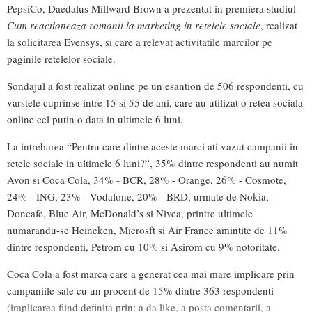
PepsiCo, Daedalus Millward Brown a prezentat in premiera studiul
Cum reactioneaza romanii la marketing in retelele sociale
, realizat
la solicitarea Evensys, si care a relevat activitatile marcilor pe
paginile retelelor sociale.
Sondajul a fost realizat online pe un esantion de 506 respondenti, cu
varstele cuprinse intre 15 si 55 de ani, care au utilizat o retea sociala
online cel putin o data in ultimele 6 luni.
La intrebarea “Pentru care dintre aceste marci ati vazut campanii in
retele sociale in ultimele 6 luni?”, 35% dintre respondenti au numit
Avon si Coca Cola, 34% - BCR, 28% - Orange, 26% - Cosmote,
24% - ING, 23% - Vodafone, 20% - BRD, urmate de Nokia,
Doncafe, Blue Air, McDonald’s si Nivea, printre ultimele
numarandu-se Heineken, Microsft si Air France amintite de 11%
dintre respondenti, Petrom cu 10% si Asirom cu 9% notoritate.
Coca Cola a fost marca care a generat cea mai mare implicare prin
campaniile sale cu un procent de 15% dintre 363 respondenti
(implicarea fiind definita prin: a da like, a posta comentarii, a