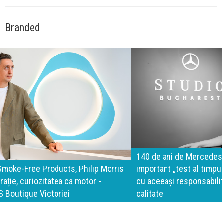
Branded
140 de ani de Mercedes-Benz. Ramona Pîrlog: Cel mai
important „test al timpului” este să inovăm constant, dar
cu aceeași responsabilitate față de oameni, siguranță și
calitate