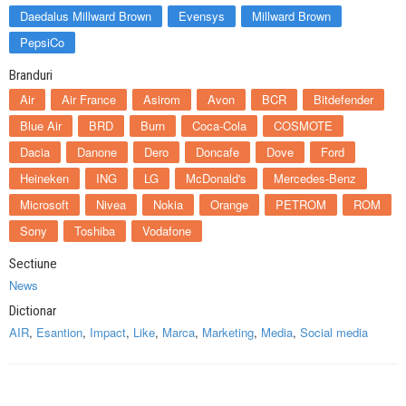
Daedalus Millward Brown
Evensys
Millward Brown
PepsiCo
Branduri
Air
Air France
Asirom
Avon
BCR
Bitdefender
Blue Air
BRD
Burn
Coca-Cola
COSMOTE
Dacia
Danone
Dero
Doncafe
Dove
Ford
Heineken
ING
LG
McDonald's
Mercedes-Benz
Microsoft
Nivea
Nokia
Orange
PETROM
ROM
Sony
Toshiba
Vodafone
Sectiune
News
Dictionar
AIR
,
Esantion
,
Impact
,
Like
,
Marca
,
Marketing
,
Media
,
Social media