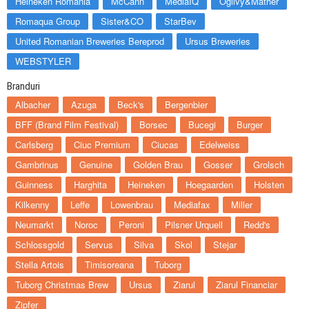
Heineken Romania
McCann
MediaIQ
Ogilvy&Mather
Romaqua Group
Sister&CO
StarBev
United Romanian Breweries Bereprod
Ursus Breweries
WEBSTYLER
Branduri
Albacher
Azuga
Beck's
Bergenbier
BFF (Brand Film Festival)
Borsec
Bucegi
Burger
Carlsberg
Ciuc Premium
Ciucas
Edelweiss
Gambrinus
Genuine
Golden Brau
Gosser
Grolsch
Guinness
Harghita
Heineken
Hoegaarden
Holsten
Kilkenny
Leffe
Lowenbrau
Mediafax
Miller
Neumarkt
Noroc
Peroni
Pilsner Urquell
Redd's
Schlossgold
Servus
Silva
Skol
Stejar
Stella Artois
Timisoreana
Tuborg
Tuborg Christmas Brew
Ursus
Ziarul
Ziarul Financiar
Zipfer