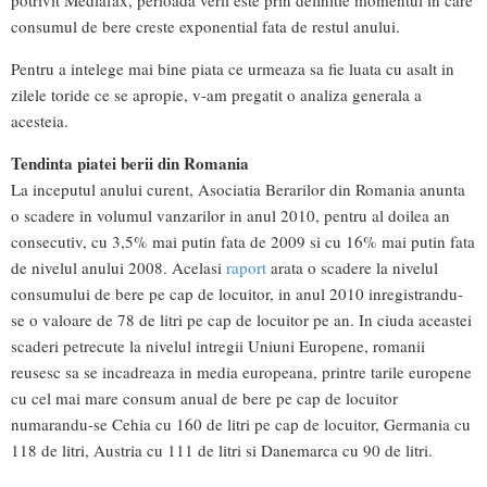
consumul de bere creste exponential fata de restul anului.
Pentru a intelege mai bine piata ce urmeaza sa fie luata cu asalt in
zilele toride ce se apropie, v-am pregatit o analiza generala a
acesteia.
Tendinta piatei berii din Romania
La inceputul anului curent, Asociatia Berarilor din Romania anunta
o scadere in volumul vanzarilor in anul 2010, pentru al doilea an
consecutiv, cu 3,5% mai putin fata de 2009 si cu 16% mai putin fata
de nivelul anului 2008. Acelasi
raport
arata o scadere la nivelul
consumului de bere pe cap de locuitor, in anul 2010 inregistrandu-
se o valoare de 78 de litri pe cap de locuitor pe an. In ciuda aceastei
scaderi petrecute la nivelul intregii Uniuni Europene, romanii
reusesc sa se incadreaza in media europeana, printre tarile europene
cu cel mai mare consum anual de bere pe cap de locuitor
numarandu-se Cehia cu 160 de litri pe cap de locuitor, Germania cu
118 de litri, Austria cu 111 de litri si Danemarca cu 90 de litri.