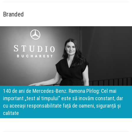
Branded
140 de ani de Mercedes-Benz. Ramona Pîrlog: Cel mai
important „test al timpului” este să inovăm constant, dar
cu aceeași responsabilitate față de oameni, siguranță și
calitate