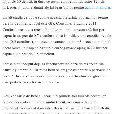
in jur de 50 de litri, in timp ce restul europenilor aproape 120 de
litri, potrivit unor estimari ale lui Jean Valvis pentru
Ziarul Financiar
.
Un alt studiu ce poate sustine aceasta preferinta a romanilor pentru
bere in detrimentul apei este GfK Consumer Tracking 2011.
Conform acestuia a reiesit faptul ca romanii consuma 42 litri per
capita la un pret de 0,7 euro/litru, desi la o diferenta semnificativa de
pret (0,2 euro/litru), apa este consumata cu doar 8 procente mai mult
decat berea, in timp ce bauturile carbogazoase ajung la 22 litri per
capita si un pret de 0,5 euro/litru.
Terasele au inceput deja sa functioneze pe baza de rezervari din
cauza aglomeratiei, iar piata berii se pregateste pentru o perioada de
"extaz". In sfarsit va veni si „vremea ei”, cele trei luni de glorie in
care piata berii va fi star-ul teraselor.
Desi vanzarile de bere au scazut in primele trei luni ale acestui an
fata de perioada similara a anului trecut, asa cum a declarat
directorul executiv al Asociatiei Berarii Romaniei, Constantin Bratu,
potrivit Mediafax, perioada verii este prin definitie momentul in care