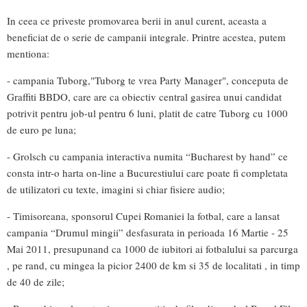
In ceea ce priveste promovarea berii in anul curent, aceasta a
beneficiat de o serie de campanii integrale. Printre acestea, putem
mentiona:
- campania Tuborg,"Tuborg te vrea Party Manager", conceputa de
Graffiti BBDO, care are ca obiectiv central gasirea unui candidat
potrivit pentru job-ul pentru 6 luni, platit de catre Tuborg cu 1000
de euro pe luna;
- Grolsch cu campania interactiva numita “Bucharest by hand” ce
consta intr-o harta on-line a Bucurestiului care poate fi completata
de utilizatori cu texte, imagini si chiar fisiere audio;
- Timisoreana, sponsorul Cupei Romaniei la fotbal, care a lansat
campania “Drumul mingii” desfasurata in perioada 16 Martie - 25
Mai 2011, presupunand ca 1000 de iubitori ai fotbalului sa parcurga
, pe rand, cu mingea la picior 2400 de km si 35 de localitati , in timp
de 40 de zile;