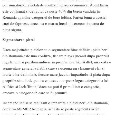
consumatorilor afectati de contextul crizei economice. Acest lucru
este confirmat si de faptul ca peste 40% din berea vanduta in
Romania apartine categoriei de bere ieftina. Partea buna a acestei
stari de fapt, este aceea ca o marca locala inseamna si o cota de
piata sigura.
Segmentarea pietei
Daca majoritatea pietelor au o segmentare bine definita, piata berii
din Romania este una confuza, fiecare player jucand dupa propriul
regulament si pozitionandu-se in propria ierarhie. Astfel, nu exista o
segmentare general valabila care sa expuna un clasament clar si
foarte bine delimitata, fiecare mare jucator impartindu-si piata dupa
propriile standarde pentru ca, asa cum spune legea categoriei a lui
Al Ries si Jack Trout, "daca nu poti fi primul intr-o categorie,
creeaza o categorie in care sa fii primul".
Incercand totusi sa realizam o impartire a pietei berii din Romania,
conform MEMBR Romania, aceasta se poate segmenta astfel: