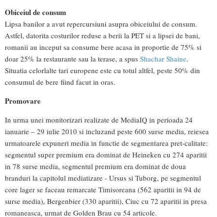
Obiceiul de consum
Lipsa banilor a avut repercursiuni asupra obiceiului de consum.
Astfel, datorita costurilor reduse a berii la PET si a lipsei de bani,
romanii au inceput sa consume bere acasa in proportie de 75% si
doar 25% la restaurante sau la terase, a spus
Shachar Shaine
.
Situatia celorlalte tari europene este cu totul altfel, peste 50% din
consumul de bere fiind facut in oras.
Promovare
In urma unei monitorizari realizate de MediaIQ in perioada 24
ianuarie – 29 iulie 2010 si incluzand peste 600 surse media, reiesea
urmatoarele expuneri media in functie de segmentarea pret-calitate:
segmentul super premium era dominat de Heineken cu 274 aparitii
in 78 surse media, segmentul premium era dominat de doua
branduri la capitolul mediatizare - Ursus si Tuborg, pe segmentul
core lager se faceau remarcate Timisoreana (562 aparitii in 94 de
surse media), Bergenbier (330 aparitii), Ciuc cu 72 aparitii in presa
romaneasca, urmat de Golden Brau cu 54 articole.