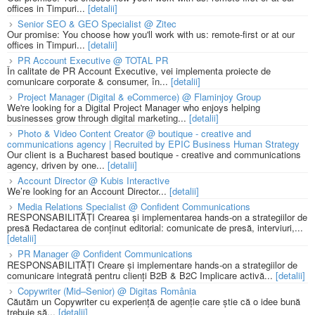
offices in Timpuri...
[detalii]
Senior SEO & GEO Specialist @ Zitec
Our promise: You choose how you'll work with us: remote-first or at our
offices in Timpuri...
[detalii]
PR Account Executive @ TOTAL PR
În calitate de PR Account Executive, vei implementa proiecte de
comunicare corporate & consumer, în...
[detalii]
Project Manager (Digital & eCommerce) @ Flaminjoy Group
We're looking for a Digital Project Manager who enjoys helping
businesses grow through digital marketing...
[detalii]
Photo & Video Content Creator @ boutique - creative and
communications agency | Recruited by EPIC Business Human Strategy
Our client is a Bucharest based boutique - creative and communications
agency, driven by one...
[detalii]
Account Director @ Kubis Interactive
We’re looking for an Account Director...
[detalii]
Media Relations Specialist @ Confident Communications
RESPONSABILITĂȚI Crearea și implementarea hands-on a strategiilor de
presă Redactarea de conținut editorial: comunicate de presă, interviuri,...
[detalii]
PR Manager @ Confident Communications
RESPONSABILITĂȚI Creare și implementare hands-on a strategiilor de
comunicare integrată pentru clienți B2B & B2C Implicare activă...
[detalii]
Copywriter (Mid–Senior) @ Digitas România
Căutăm un Copywriter cu experiență de agenție care știe că o idee bună
trebuie să...
[detalii]