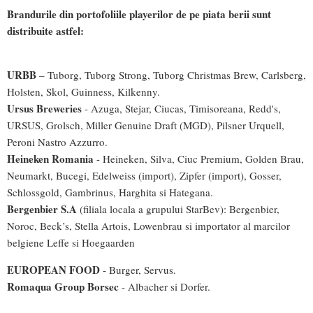
Brandurile din portofoliile playerilor de pe piata berii sunt
distribuite astfel:
URBB
– Tuborg, Tuborg Strong, Tuborg Christmas Brew, Carlsberg,
Holsten, Skol, Guinness, Kilkenny.
Ursus Breweries
- Azuga, Stejar, Ciucas, Timisoreana, Redd's,
URSUS, Grolsch, Miller Genuine Draft (MGD), Pilsner Urquell,
Peroni Nastro Azzurro.
Heineken Romania
- Heineken, Silva, Ciuc Premium, Golden Brau,
Neumarkt, Bucegi, Edelweiss (import), Zipfer (import), Gosser,
Schlossgold, Gambrinus, Harghita si Hategana.
Bergenbier S.A
(filiala locala a grupului StarBev): Bergenbier,
Noroc, Beck’s, Stella Artois, Lowenbrau si importator al marcilor
belgiene Leffe si Hoegaarden
EUROPEAN FOOD
- Burger, Servus.
Romaqua Group Borsec
- Albacher si Dorfer.