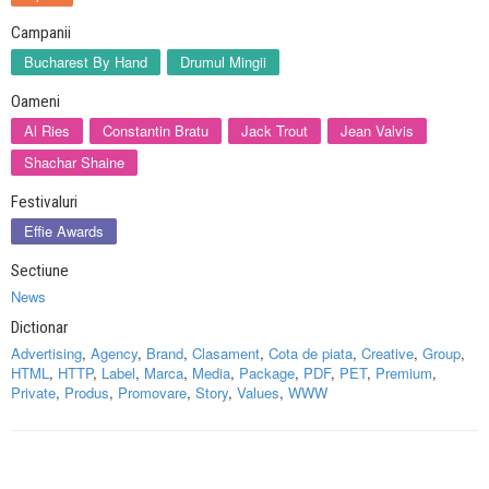
Campanii
Bucharest By Hand
Drumul Mingii
Oameni
Al Ries
Constantin Bratu
Jack Trout
Jean Valvis
Shachar Shaine
Festivaluri
Effie Awards
Sectiune
News
Dictionar
Advertising
,
Agency
,
Brand
,
Clasament
,
Cota de piata
,
Creative
,
Group
,
HTML
,
HTTP
,
Label
,
Marca
,
Media
,
Package
,
PDF
,
PET
,
Premium
,
Private
,
Produs
,
Promovare
,
Story
,
Values
,
WWW