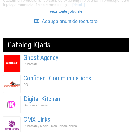
Căutăm un profesionist versatil, cu experiență relevantă în producție, care
înțelege materiale, finisaje premium și...
[detalii]
vezi toate joburile
Adauga anunt de recrutare
Catalog IQads
Ghost Agency
Publicitate
Confident Communications
PR
Digital Kitchen
Comunicare online
CMX Links
,
,
Publicitate
Media
Comunicare online