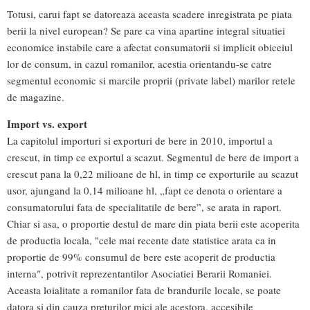
Totusi, carui fapt se datoreaza aceasta scadere inregistrata pe piata
berii la nivel european? Se pare ca vina apartine integral situatiei
economice instabile care a afectat consumatorii si implicit obiceiul
lor de consum, in cazul romanilor, acestia orientandu-se catre
segmentul economic si marcile proprii (private label) marilor retele
de magazine.
Import vs. export
La capitolul importuri si exporturi de bere in 2010, importul a
crescut, in timp ce exportul a scazut. Segmentul de bere de import a
crescut pana la 0,22 milioane de hl, in timp ce exporturile au scazut
usor, ajungand la 0,14 milioane hl, „fapt ce denota o orientare a
consumatorului fata de specialitatile de bere”, se arata in raport.
Chiar si asa, o proportie destul de mare din piata berii este acoperita
de productia locala, "cele mai recente date statistice arata ca in
proportie de 99% consumul de bere este acoperit de productia
interna", potrivit reprezentantilor Asociatiei Berarii Romaniei.
Aceasta loialitate a romanilor fata de brandurile locale, se poate
datora si din cauza preturilor mici ale acestora, accesibile