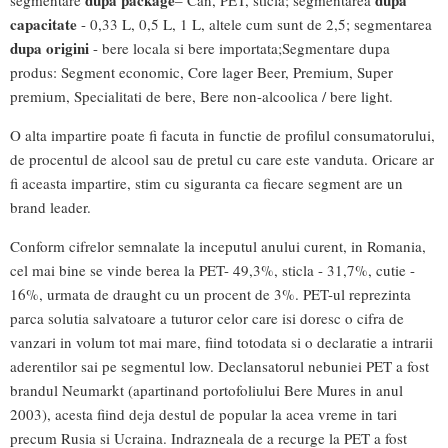
dupa package
dupa
segmentare
– Can, PET, sticla; segmentarea
capacitate
- 0,33 L, 0,5 L, 1 L, altele cum sunt de 2,5; segmentarea
dupa origini
- bere locala si bere importata;Segmentare dupa
produs: Segment economic, Core lager Beer, Premium, Super
premium, Specialitati de bere, Bere non-alcoolica / bere light.
O alta impartire poate fi facuta in functie de profilul consumatorului,
de procentul de alcool sau de pretul cu care este vanduta. Oricare ar
fi aceasta impartire, stim cu siguranta ca fiecare segment are un
brand leader.
Conform cifrelor semnalate la inceputul anului curent, in Romania,
cel mai bine se vinde berea la PET- 49,3%, sticla - 31,7%, cutie -
16%, urmata de draught cu un procent de 3%. PET-ul reprezinta
parca solutia salvatoare a tuturor celor care isi doresc o cifra de
vanzari in volum tot mai mare, fiind totodata si o declaratie a intrarii
aderentilor sai pe segmentul low. Declansatorul nebuniei PET a fost
brandul Neumarkt (apartinand portofoliului Bere Mures in anul
2003), acesta fiind deja destul de popular la acea vreme in tari
precum Rusia si Ucraina. Indrazneala de a recurge la PET a fost