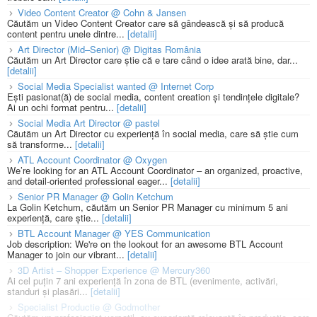
Video Content Creator @ Cohn & Jansen
Căutăm un Video Content Creator care să gândească și să producă
content pentru unele dintre...
[detalii]
Art Director (Mid–Senior) @ Digitas România
Căutăm un Art Director care știe că e tare când o idee arată bine, dar...
[detalii]
Social Media Specialist wanted @ Internet Corp
Ești pasionat(ă) de social media, content creation și tendințele digitale?
Ai un ochi format pentru...
[detalii]
Social Media Art Director @ pastel
Căutăm un Art Director cu experiență în social media, care să știe cum
să transforme...
[detalii]
ATL Account Coordinator @ Oxygen
We’re looking for an ATL Account Coordinator – an organized, proactive,
and detail-oriented professional eager...
[detalii]
Senior PR Manager @ Golin Ketchum
La Golin Ketchum, căutăm un Senior PR Manager cu minimum 5 ani
experiență, care știe...
[detalii]
BTL Account Manager @ YES Communication
Job description: We're on the lookout for an awesome BTL Account
Manager to join our vibrant...
[detalii]
3D Artist – Shopper Experience @ Mercury360
Ai cel puțin 7 ani experiență în zona de BTL (evenimente, activări,
standuri și plasări...
[detalii]
Specialist Productie @ Godmother