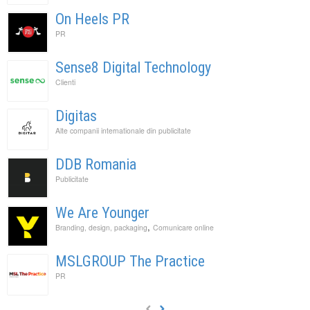
On Heels PR
PR
Sense8 Digital Technology
Clienti
Digitas
Alte companii internationale din publicitate
DDB Romania
Publicitate
We Are Younger
,
Branding, design, packaging
Comunicare online
MSLGROUP The Practice
PR