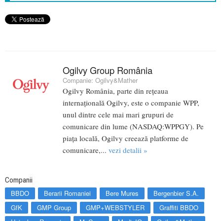
Ogilvy Group România
Companie:
Ogilvy&Mather
Ogilvy România, parte din rețeaua
internațională Ogilvy, este o companie WPP,
unul dintre cele mai mari grupuri de
comunicare din lume (NASDAQ:WPPGY). Pe
piața locală, Ogilvy creează platforme de
comunicare,...
vezi detalii »
Companii
BBDO
Berarii Romaniei
Bere Mures
Bergenbier S.A.
GfK
GMP Group
GMP+WEBSTYLER
Graffiti BBDO