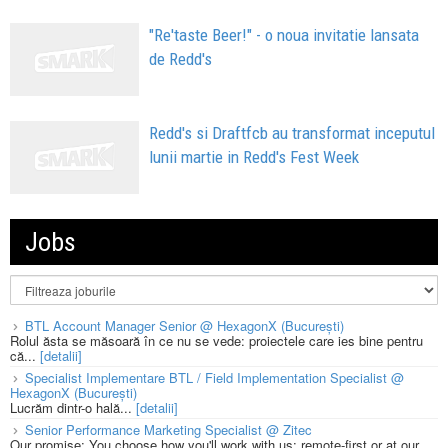
"Re'taste Beer!" - o noua invitatie lansata
de Redd's
Redd's si Draftfcb au transformat inceputul
lunii martie in Redd's Fest Week
Jobs
BTL Account Manager Senior @ HexagonX (București)
Rolul ăsta se măsoară în ce nu se vede: proiectele care ies bine pentru
că...
[detalii]
Specialist Implementare BTL / Field Implementation Specialist @
HexagonX (București)
Lucrăm dintr-o hală...
[detalii]
Senior Performance Marketing Specialist @ Zitec
Our promise: You choose how you'll work with us: remote-first or at our