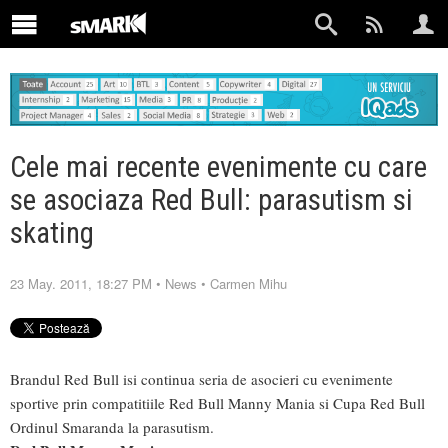
Cele mai recente evenimente cu care
se asociaza Red Bull: parasutism si
skating
23 May. 2011, 18:27 PM
•
News
•
Carmen Mihu
Brandul Red Bull isi continua seria de asocieri cu evenimente
sportive prin compatitiile Red Bull Manny Mania si Cupa Red Bull
Ordinul Smaranda la parasutism.