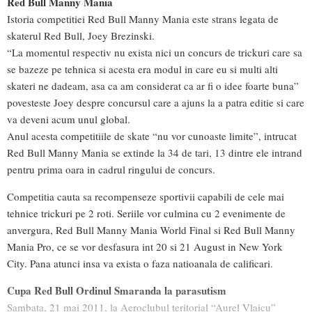
Red Bull Manny Mania
Istoria competitiei Red Bull Manny Mania este strans legata de
skaterul Red Bull, Joey Brezinski.
“La momentul respectiv nu exista nici un concurs de trickuri care sa
se bazeze pe tehnica si acesta era modul in care eu si multi alti
skateri ne dadeam, asa ca am considerat ca ar fi o idee foarte buna”
povesteste Joey despre concursul care a ajuns la a patra editie si care
va deveni acum unul global.
Anul acesta competitiile de skate “nu vor cunoaste limite”, intrucat
Red Bull Manny Mania se extinde la 34 de tari, 13 dintre ele intrand
pentru prima oara in cadrul ringului de concurs.
Competitia cauta sa recompenseze sportivii capabili de cele mai
tehnice trickuri pe 2 roti. Seriile vor culmina cu 2 evenimente de
anvergura, Red Bull Manny Mania World Final si Red Bull Manny
Mania Pro, ce se vor desfasura int 20 si 21 August in New York
City. Pana atunci insa va exista o faza natioanala de calificari.
Cupa Red Bull Ordinul Smaranda la parasutism
Sambata, 21 mai 2011, la Aeroclubul teritorial “Aurel Vlaicu”