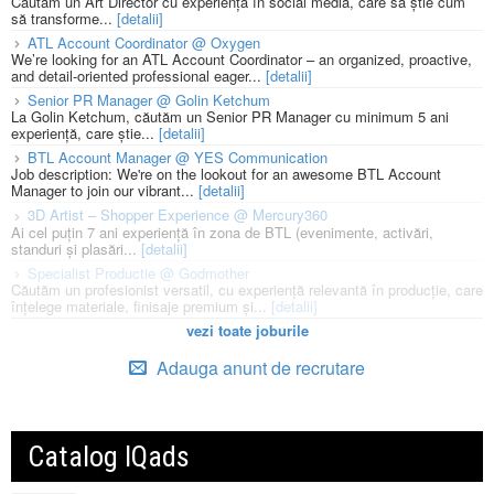
Căutăm un Art Director cu experiență în social media, care să știe cum
să transforme...
[detalii]
ATL Account Coordinator @ Oxygen
We’re looking for an ATL Account Coordinator – an organized, proactive,
and detail-oriented professional eager...
[detalii]
Senior PR Manager @ Golin Ketchum
La Golin Ketchum, căutăm un Senior PR Manager cu minimum 5 ani
experiență, care știe...
[detalii]
BTL Account Manager @ YES Communication
Job description: We're on the lookout for an awesome BTL Account
Manager to join our vibrant...
[detalii]
3D Artist – Shopper Experience @ Mercury360
Ai cel puțin 7 ani experiență în zona de BTL (evenimente, activări,
standuri și plasări...
[detalii]
Specialist Productie @ Godmother
Căutăm un profesionist versatil, cu experiență relevantă în producție, care
înțelege materiale, finisaje premium și...
[detalii]
vezi toate joburile
Adauga anunt de recrutare
Catalog IQads