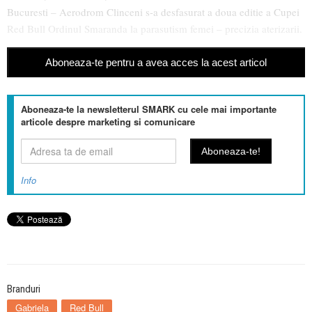
Bucuresti – Aerodrom Clinceni s-a desfasurat a doua editie a Cupei
Red Bull Ordinul Smaranda la parasutism femei – precizia aterizarii.
Aboneaza-te pentru a avea acces la acest articol
Aboneaza-te la newsletterul SMARK cu cele mai importante
articole despre marketing si comunicare
Info
Branduri
Gabriela
Red Bull