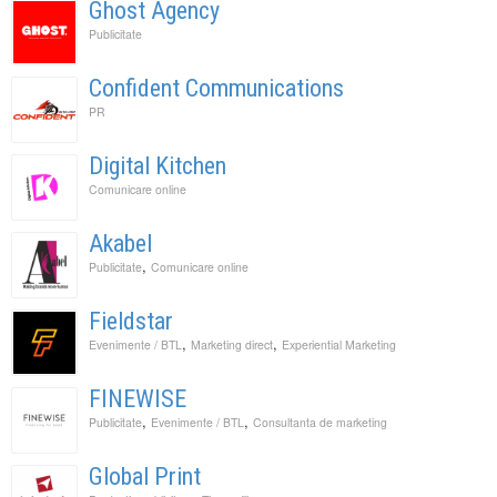
Ghost Agency
Publicitate
Confident Communications
PR
Digital Kitchen
Comunicare online
Akabel
,
Publicitate
Comunicare online
Fieldstar
,
,
Evenimente / BTL
Marketing direct
Experiential Marketing
FINEWISE
,
,
Publicitate
Evenimente / BTL
Consultanta de marketing
Global Print