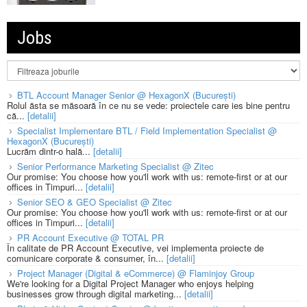
Jobs
BTL Account Manager Senior @ HexagonX (București)
Rolul ăsta se măsoară în ce nu se vede: proiectele care ies bine pentru
că...
[detalii]
Specialist Implementare BTL / Field Implementation Specialist @
HexagonX (București)
Lucrăm dintr-o hală...
[detalii]
Senior Performance Marketing Specialist @ Zitec
Our promise: You choose how you'll work with us: remote-first or at our
offices in Timpuri...
[detalii]
Senior SEO & GEO Specialist @ Zitec
Our promise: You choose how you'll work with us: remote-first or at our
offices in Timpuri...
[detalii]
PR Account Executive @ TOTAL PR
În calitate de PR Account Executive, vei implementa proiecte de
comunicare corporate & consumer, în...
[detalii]
Project Manager (Digital & eCommerce) @ Flaminjoy Group
We're looking for a Digital Project Manager who enjoys helping
businesses grow through digital marketing...
[detalii]