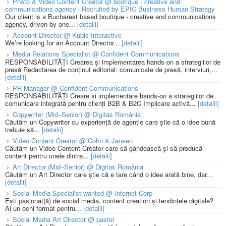
Photo & Video Content Creator @ boutique - creative and
communications agency | Recruited by EPIC Business Human Strategy
Our client is a Bucharest based boutique - creative and communications
agency, driven by one...
[detalii]
Account Director @ Kubis Interactive
We’re looking for an Account Director...
[detalii]
Media Relations Specialist @ Confident Communications
RESPONSABILITĂȚI Crearea și implementarea hands-on a strategiilor de
presă Redactarea de conținut editorial: comunicate de presă, interviuri,...
[detalii]
PR Manager @ Confident Communications
RESPONSABILITĂȚI Creare și implementare hands-on a strategiilor de
comunicare integrată pentru clienți B2B & B2C Implicare activă...
[detalii]
Copywriter (Mid–Senior) @ Digitas România
Căutăm un Copywriter cu experiență de agenție care știe că o idee bună
trebuie să...
[detalii]
Video Content Creator @ Cohn & Jansen
Căutăm un Video Content Creator care să gândească și să producă
content pentru unele dintre...
[detalii]
Art Director (Mid–Senior) @ Digitas România
Căutăm un Art Director care știe că e tare când o idee arată bine, dar...
[detalii]
Social Media Specialist wanted @ Internet Corp
Ești pasionat(ă) de social media, content creation și tendințele digitale?
Ai un ochi format pentru...
[detalii]
Social Media Art Director @ pastel