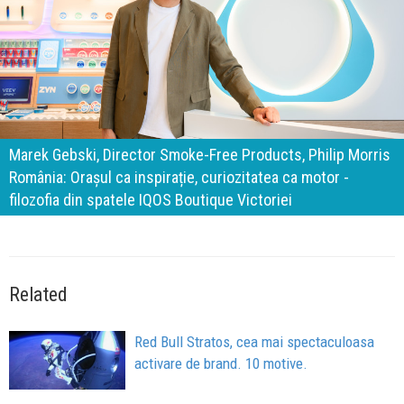
140 de ani de Mercedes-Benz. Ramona Pîrlog: Cel mai
important „test al timpului” este să inovăm constant, dar
cu aceeași responsabilitate față de oameni, siguranță și
calitate
Related
Red Bull Stratos, cea mai spectaculoasa
activare de brand. 10 motive.