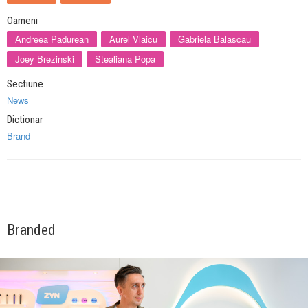
Oameni
Andreea Padurean
Aurel Vlaicu
Gabriela Balascau
Joey Brezinski
Stealiana Popa
Sectiune
News
Dictionar
Brand
Branded