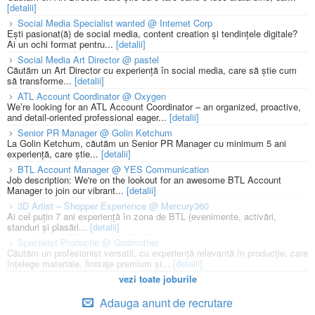
[detalii]
Social Media Specialist wanted @ Internet Corp
Ești pasionat(ă) de social media, content creation și tendințele digitale?
Ai un ochi format pentru...
[detalii]
Social Media Art Director @ pastel
Căutăm un Art Director cu experiență în social media, care să știe cum
să transforme...
[detalii]
ATL Account Coordinator @ Oxygen
We’re looking for an ATL Account Coordinator – an organized, proactive,
and detail-oriented professional eager...
[detalii]
Senior PR Manager @ Golin Ketchum
La Golin Ketchum, căutăm un Senior PR Manager cu minimum 5 ani
experiență, care știe...
[detalii]
BTL Account Manager @ YES Communication
Job description: We're on the lookout for an awesome BTL Account
Manager to join our vibrant...
[detalii]
3D Artist – Shopper Experience @ Mercury360
Ai cel puțin 7 ani experiență în zona de BTL (evenimente, activări,
standuri și plasări...
[detalii]
Specialist Productie @ Godmother
Căutăm un profesionist versatil, cu experiență relevantă în producție, care
înțelege materiale, finisaje premium și...
[detalii]
vezi toate joburile
Adauga anunt de recrutare