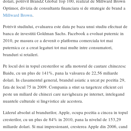
dolari, potrivit BrandZ Global Top 100, realizat de Millward Brown
Optimor, divizia de consultanta financiara si de strategie de brand a
Millward Brown
.
Potrivit studiului, evaluarea este data pe baza unui studiu efectuat de
banca de investitii Goldman Sachs. Facebook a evoluat puternic in
2010, pe masura ce a devenit o platforma comerciala tot mai
puternica ce a creat legaturi tot mai multe intre consumatori,
branduri si retaileri.
Pe locul doi in topul cresterilor se afla motorul de cautare chinezesc
Baidu, cu un plus de 141%, pana la valoarea de 22,56 miliarde
dolari. In clasamentul general, brandul asiatic a urcat pe pozitia 29,
fata de locul 75 in 2009. Compania a stiut sa targeteze eficient cei
peste un miliard de chinezi care navigheaza pe internet, intelegand
nuantele culturale si lingvistice ale acestora.
Liderul absolut al brandurilor, Apple, ocupa pozitia a cincea in topul
cresterilor, cu un plus de 84% in 2010, pana la nivelul de 153,29
miliarde dolari. Si mai impresionant, cresterea Apple din 2006, cand