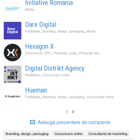
Initiative Romania
Media
Dare Digital
,
,
Publicitate
Branding, design, packaging
Media
Hexagon X
,
,
Evenimente / BTL
Productie audio
Productie foto
Digital Distrikt Agency
,
Publicitate
Comunicare online
Hueman
,
,
Publicitate
Branding, design, packaging
Comunicare online
Adauga prezentare de companie
Branding, design, packaging
Comunicare online
Consultanta de marketing