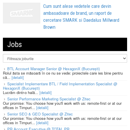
Cum sunt alese vedetele care devin
ambasadoare de brand, un raport de
cercetare SMARK si Daedalus Millward
Brown
Jobs
BTL Account Manager Senior @ HexagonX (București)
Rolul ăsta se măsoară în ce nu se vede: proiectele care ies bine pentru
că...
[detalii]
Specialist Implementare BTL / Field Implementation Specialist @
HexagonX (București)
Lucrăm dintr-o hală...
[detalii]
Senior Performance Marketing Specialist @ Zitec
Our promise: You choose how you'll work with us: remote-first or at our
offices in Timpuri...
[detalii]
Senior SEO & GEO Specialist @ Zitec
Our promise: You choose how you'll work with us: remote-first or at our
offices in Timpuri...
[detalii]
PR Account Executive @ TOTAL PR