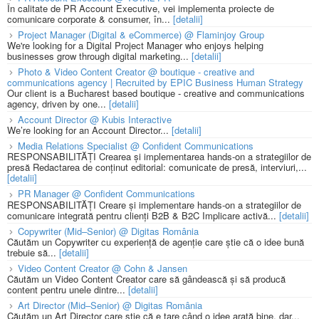
În calitate de PR Account Executive, vei implementa proiecte de
comunicare corporate & consumer, în...
[detalii]
Project Manager (Digital & eCommerce) @ Flaminjoy Group
We're looking for a Digital Project Manager who enjoys helping
businesses grow through digital marketing...
[detalii]
Photo & Video Content Creator @ boutique - creative and
communications agency | Recruited by EPIC Business Human Strategy
Our client is a Bucharest based boutique - creative and communications
agency, driven by one...
[detalii]
Account Director @ Kubis Interactive
We’re looking for an Account Director...
[detalii]
Media Relations Specialist @ Confident Communications
RESPONSABILITĂȚI Crearea și implementarea hands-on a strategiilor de
presă Redactarea de conținut editorial: comunicate de presă, interviuri,...
[detalii]
PR Manager @ Confident Communications
RESPONSABILITĂȚI Creare și implementare hands-on a strategiilor de
comunicare integrată pentru clienți B2B & B2C Implicare activă...
[detalii]
Copywriter (Mid–Senior) @ Digitas România
Căutăm un Copywriter cu experiență de agenție care știe că o idee bună
trebuie să...
[detalii]
Video Content Creator @ Cohn & Jansen
Căutăm un Video Content Creator care să gândească și să producă
content pentru unele dintre...
[detalii]
Art Director (Mid–Senior) @ Digitas România
Căutăm un Art Director care știe că e tare când o idee arată bine, dar...