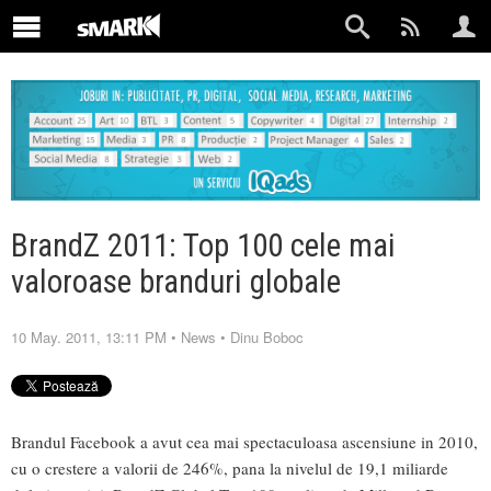
BrandZ 2011: Top 100 cele mai
valoroase branduri globale
10 May. 2011, 13:11 PM
•
News
•
Dinu Boboc
Brandul Facebook a avut cea mai spectaculoasa ascensiune in 2010,
cu o crestere a valorii de 246%, pana la nivelul de 19,1 miliarde