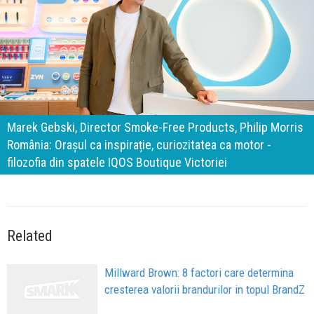
140 de ani de Mercedes-Benz. Ramona Pîrlog: Cel mai
important „test al timpului” este să inovăm constant, dar
cu aceeași responsabilitate față de oameni, siguranță și
calitate
Related
Millward Brown: 8 factori care determina
cresterea valorii brandurilor in topul BrandZ