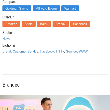
Companii
Goldman Sachs
Millward Brown
Walmart
Branduri
Amazon
Apple
Baidu
BrandZ
Facebook
Sectiune
News
Dictionar
Brand
,
Customer Service
,
Facebook
,
HTTP
,
Service
,
WWW
Branded