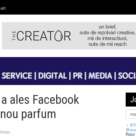
uri
 a ales Facebook
J
 nou parfum
BT
(Bucu
cheac
Rolul