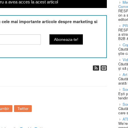
Med
u a avea acces la acest articol
Comm
RESPO
on a 
editor
cele mai importante articole despre marketing si
PR
RESPO
a stra
B2B &
Cop
Căută
știe c
Vi
Căută
și să
Art
Căută
arată 
Soc
Ești 
tendin
Soc
umblr
Twitter
Căută
care 
AT
We’re
organi