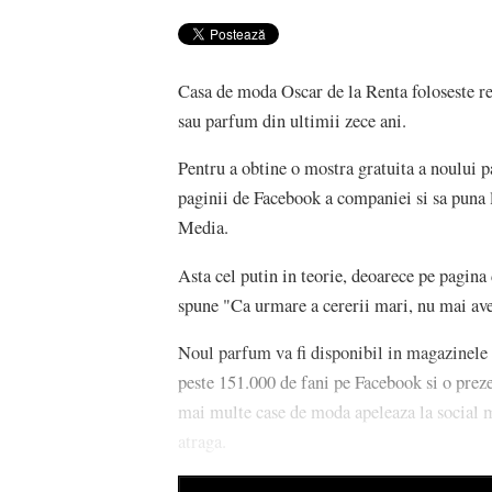
Casa de moda Oscar de la Renta foloseste re
sau parfum din ultimii zece ani.
Pentru a obtine o mostra gratuita a noului 
paginii de Facebook a companiei si sa puna l
Media.
Asta cel putin in teorie, deoarece pe pagina
spune "Ca urmare a cererii mari, nu mai a
Noul parfum va fi disponibil in magazinele 
peste 151.000 de fani pe Facebook si o preze
mai multe case de moda apeleaza la social m
atraga.