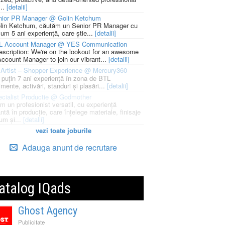
...
[detalii]
nior PR Manager @ Golin Ketchum
lin Ketchum, căutăm un Senior PR Manager cu
um 5 ani experiență, care știe...
[detalii]
L Account Manager @ YES Communication
escription: We're on the lookout for an awesome
ccount Manager to join our vibrant...
[detalii]
Artist – Shopper Experience @ Mercury360
l puțin 7 ani experiență în zona de BTL
mente, activări, standuri și plasări...
[detalii]
cialist Productie @ Godmother
m un profesionist versatil, cu experiență
ntă în producție, care înțelege materiale, finisaje
um și...
[detalii]
vezi toate joburile
Adauga anunt de recrutare
atalog IQads
Ghost Agency
Publicitate