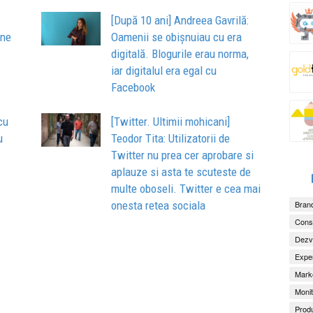
[După 10 ani] Andreea Gavrilă:
ine
Oamenii se obișnuiau cu era
digitală. Blogurile erau norma,
iar digitalul era egal cu
Facebook
cu
[Twitter. Ultimii mohicani]
u
Teodor Tita: Utilizatorii de
Twitter nu prea cer aprobare si
aplauze si asta te scuteste de
multe oboseli. Twitter e cea mai
Brand
onesta retea sociala
Consu
Dezv
Exper
Marke
Monit
Produ