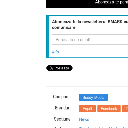
Aboneaza-te pentr
Aboneaza-te la newsletterul SMARK cu 
comunicare
Info
Companii
Buddy Media
Branduri
Esprit
Facebook
T
Sectiune
News