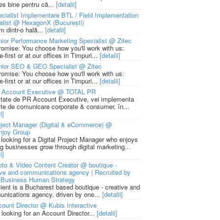
ies bine pentru că...
[detalii]
cialist Implementare BTL / Field Implementation
alist @ HexagonX (București)
m dintr-o hală...
[detalii]
ior Performance Marketing Specialist @ Zitec
romise: You choose how you'll work with us:
-first or at our offices in Timpuri...
[detalii]
nior SEO & GEO Specialist @ Zitec
romise: You choose how you'll work with us:
-first or at our offices in Timpuri...
[detalii]
 Account Executive @ TOTAL PR
litate de PR Account Executive, vei implementa
cte de comunicare corporate & consumer, în...
i]
ject Manager (Digital & eCommerce) @
njoy Group
 looking for a Digital Project Manager who enjoys
ng businesses grow through digital marketing...
i]
to & Video Content Creator @ boutique -
ive and communications agency | Recruited by
Business Human Strategy
lient is a Bucharest based boutique - creative and
nications agency, driven by one...
[detalii]
ount Director @ Kubis Interactive
 looking for an Account Director...
[detalii]