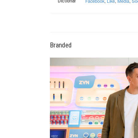
Dictionar
Facebook
,
Like
,
Media
,
So
Branded