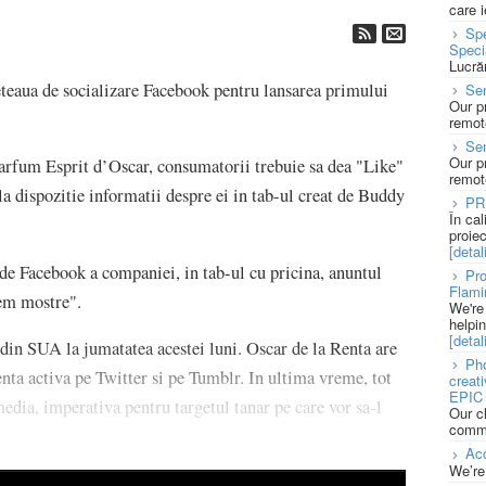
care 
Spe
Speci
Lucră
teaua de socializare Facebook pentru lansarea primului
Sen
Our p
remote
Se
Our p
parfum Esprit d’Oscar, consumatorii trebuie sa dea "Like"
remote
a dispozitie informatii despre ei in tab-ul creat de Buddy
PR
În ca
proie
[detali
 de Facebook a companiei, in tab-ul cu pricina, anuntul
Pro
Flami
vem mostre".
We're
helpi
[detali
din SUA la jumatatea acestei luni. Oscar de la Renta are
Pho
nta activa pe Twitter si pe Tumblr. In ultima vreme, tot
creat
EPIC 
edia, imperativa pentru targetul tanar pe care vor sa-l
Our c
commu
Acc
We’re