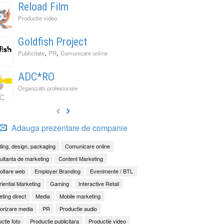
Reload Film
Productie video
Goldfish Project
,
,
Publicitate
PR
Comunicare online
ADC*RO
Organizatii profesionale
Adauga prezentare de companie
ing, design, packaging
Comunicare online
ltanta de marketing
Content Marketing
oltare web
Employer Branding
Evenimente / BTL
iential Marketing
Gaming
Interactive Retail
ting direct
Media
Mobile marketing
orizare media
PR
Productie audio
ctie foto
Productie publicitara
Productie video