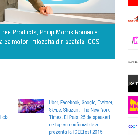
e Mercedes-Benz. Ramona Pîrlog: Cel mai important 
te să inovăm constant, dar cu aceeași responsabilitat
Bring 
Brandu
Busin
iguranță și calitate
apart
comun
Uber, Facebook, Google, Twitter,
n
Skype, Shazam, The New York
lick-
Times, El Pais: 25 de speakeri
de top au confirmat deja
prezenta la ICEEfest 2015