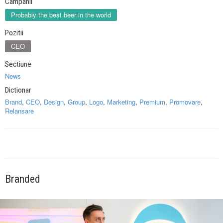
Campanii
Probably the best beer in the world
Pozitii
CEO
Sectiune
News
Dictionar
Brand
,
CEO
,
Design
,
Group
,
Logo
,
Marketing
,
Premium
,
Promovare
,
Relansare
Branded