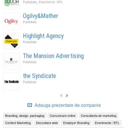
,
Publicitate
Evenimente / BTL
Ogilvy&Mather
Publicitate
Highlight Agency
Publicitate
The Mansion Advertising
Publicitate
the Syndicate
Publicitate
Adauga prezentare de companie
Branding, design, packaging
Comunicare online
Consultanta de marketing
Content Marketing
Dezvoltare web
Employer Branding
Evenimente / BTL