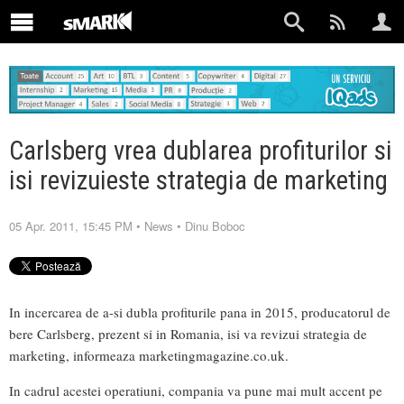
Carlsberg vrea dublarea profiturilor si
isi revizuieste strategia de marketing
05 Apr. 2011, 15:45 PM
•
News
•
Dinu Boboc
In incercarea de a-si dubla profiturile pana in 2015, producatorul de
bere Carlsberg, prezent si in Romania, isi va revizui strategia de
marketing, informeaza marketingmagazine.co.uk.
In cadrul acestei operatiuni, compania va pune mai mult accent pe