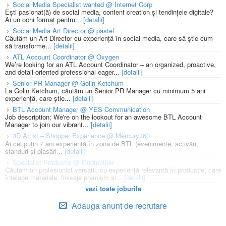
Social Media Specialist wanted @ Internet Corp
Ești pasionat(ă) de social media, content creation și tendințele digitale?
Ai un ochi format pentru...
[detalii]
Social Media Art Director @ pastel
Căutăm un Art Director cu experiență în social media, care să știe cum
să transforme...
[detalii]
ATL Account Coordinator @ Oxygen
We’re looking for an ATL Account Coordinator – an organized, proactive,
and detail-oriented professional eager...
[detalii]
Senior PR Manager @ Golin Ketchum
La Golin Ketchum, căutăm un Senior PR Manager cu minimum 5 ani
experiență, care știe...
[detalii]
BTL Account Manager @ YES Communication
Job description: We're on the lookout for an awesome BTL Account
Manager to join our vibrant...
[detalii]
3D Artist – Shopper Experience @ Mercury360
Ai cel puțin 7 ani experiență în zona de BTL (evenimente, activări,
standuri și plasări...
[detalii]
Specialist Productie @ Godmother
Căutăm un profesionist versatil, cu experiență relevantă în producție, care
înțelege materiale, finisaje premium și...
[detalii]
vezi toate joburile
Adauga anunt de recrutare