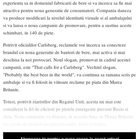
experienta sa in domeniul fabricarii de bere si va incerca sa fie mai
atractiva pentru noua generatie de consumatori. Compania daneza
va produce modificari la nivelul identitatii vizuale si al ambalajului
si va lansa o noua campanie de promovare, pentru a sustine aceste
schimbari, in 140 de piete.
Potrivit oficialilor Carlsberg, reclamele vor incerca sa conecteze
brandul cu noua generatie de bautori de bere, mai activa si mai
deschisa la noi provocari. Noul slogan, promovat in cadrul acestei
campanii, este "That calls for a Carlsberg". Vechiul slogan,
"Probably the best beer in the world", va continua sa ramana scris pe
ambalaje si va fi folosit in viitoare reclame pe piata din Marea
Britanie.
Totusi, potrivit ziaristilor din Regatul Unit, acesta nu mai este
considerat la fel de eficient pe pietele emergente precum Rusia si
Asia. Noua campanie va demara, in aceasta luna, in Marea Britanie,
pe canale de promovare precum radio, print si online.
Aboneaza-te pentru a avea acces la acest articol