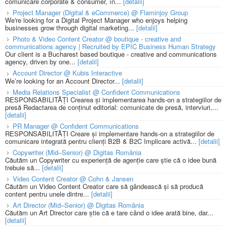
comunicare corporate & consumer, în...
[detalii]
Project Manager (Digital & eCommerce) @ Flaminjoy Group
We're looking for a Digital Project Manager who enjoys helping
businesses grow through digital marketing...
[detalii]
Photo & Video Content Creator @ boutique - creative and
communications agency | Recruited by EPIC Business Human Strategy
Our client is a Bucharest based boutique - creative and communications
agency, driven by one...
[detalii]
Account Director @ Kubis Interactive
We’re looking for an Account Director...
[detalii]
Media Relations Specialist @ Confident Communications
RESPONSABILITĂȚI Crearea și implementarea hands-on a strategiilor de
presă Redactarea de conținut editorial: comunicate de presă, interviuri,...
[detalii]
PR Manager @ Confident Communications
RESPONSABILITĂȚI Creare și implementare hands-on a strategiilor de
comunicare integrată pentru clienți B2B & B2C Implicare activă...
[detalii]
Copywriter (Mid–Senior) @ Digitas România
Căutăm un Copywriter cu experiență de agenție care știe că o idee bună
trebuie să...
[detalii]
Video Content Creator @ Cohn & Jansen
Căutăm un Video Content Creator care să gândească și să producă
content pentru unele dintre...
[detalii]
Art Director (Mid–Senior) @ Digitas România
Căutăm un Art Director care știe că e tare când o idee arată bine, dar...
[detalii]