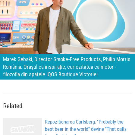
140 de ani de Mercedes-Benz. Ramona Pîrlog: Cel mai
important „test al timpului” este să inovăm constant, dar
cu aceeași responsabilitate față de oameni, siguranță și
calitate
Related
Repozitionarea Carlsberg: "Probably the
best beer in the world" devine "That calls