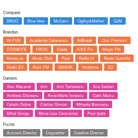
Companii
BBDO
Blue Idea
McCann
Ogilvy&Mather
Q2M
Branduri
24 FUN
Academia Catavencu
AdBreak
Ciuc Premium
COSMOTE
FROG
IQads
KISS Fm
Magic FM
Money.ro
Music Club
Paul
Radio 21
Radio Guerrilla
Radio ZU
Rock FM
SMARK
Vodafone
ZU
Oameni
Alex Macavei
Ami
Ami Tartaleanu
Ana Serban
Andreea Dirzeanu
Anne-Marie Ionescu
Calin Marcu
Catalin Dobre
Cristian Simion
Mihaela Borceanu
Mihai Gongu
Mona-Lisa Caravaniez
Paul Ipate
Pozitii
Account Director
Copywriter
Creative Director