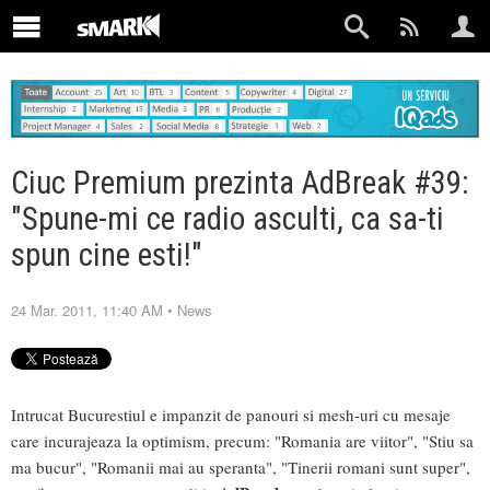
Ciuc Premium prezinta AdBreak #39:
"Spune-mi ce radio asculti, ca sa-ti
spun cine esti!"
24 Mar. 2011, 11:40 AM
•
News
Intrucat Bucurestiul e impanzit de panouri si mesh-uri cu mesaje
care incurajeaza la optimism, precum: "Romania are viitor", "Stiu sa
ma bucur", "Romanii mai au speranta", "Tinerii romani sunt super",