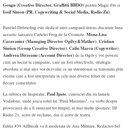
Gongu (Creative Director, Graffitti BBDO)
pentru Magic Fm si
Iosif Simon (PR, Copywriting & Social Media, Radio Zu)
.
Panelul Debriefing este dedicat unei campanii intens discutate luna
Mona-Lisa
aceasta: lansarea Cartelei Frog de la Cosmote.
Caravaniez (Managing Director Ogilvy&Mather)
Cristian
,
Simion (Group Creative Director)
Calin Marcu (Copywriter)
,
,
Andreea Dirzeanu (Account Director)
de la Ogilvy vor povesti
cum au lucrat la campanie, care au fost obiectivele, strategia
abordata si mai ales vor dezvalui ce au intentionat sa transmita prin
creatia care a fost interpretata in cele mai diverse feluri de catre
fiecare comentator.
Paul Ipate
La rubrica de Inspiratie,
, cunoscut din reclamele
Vodafone, unde joaca rolul lui "Paul Maximus", va vorbi despre
provocarea de a fi amuzant tot timpul, in mai multe ipostaze: DJ
Radio 21, actor de reclame, dar si actor de teatru.
Editia #39 AdBreak va fi moderata de Ana Militaru, Redactor-Sef