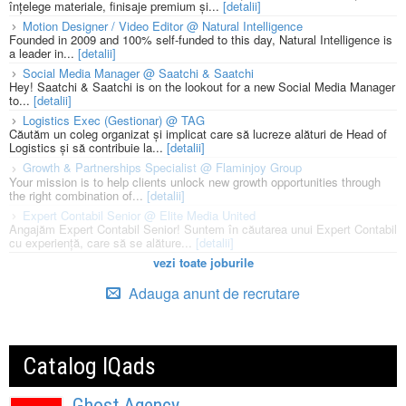
înțelege materiale, finisaje premium și...
[detalii]
Motion Designer / Video Editor @ Natural Intelligence
Founded in 2009 and 100% self-funded to this day, Natural Intelligence is
a leader in...
[detalii]
Social Media Manager @ Saatchi & Saatchi
Hey! Saatchi & Saatchi is on the lookout for a new Social Media Manager
to...
[detalii]
Logistics Exec (Gestionar) @ TAG
Căutăm un coleg organizat și implicat care să lucreze alături de Head of
Logistics și să contribuie la...
[detalii]
Growth & Partnerships Specialist @ Flaminjoy Group
Your mission is to help clients unlock new growth opportunities through
the right combination of...
[detalii]
Expert Contabil Senior @ Elite Media United
Angajăm Expert Contabil Senior! Suntem în căutarea unui Expert Contabil
cu experiență, care să se alăture...
[detalii]
vezi toate joburile
Adauga anunt de recrutare
Catalog IQads
Ghost Agency