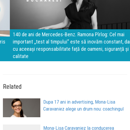
140 de ani de Mercedes-Benz. Ramona Pîrlog: Cel mai
important „test al timpului” este să inovăm constant, dar
cu aceeași responsabilitate față de oameni, siguranță și
calitate
Related
Dupa 17 ani in advertising, Mona-Lisa
Caravaniez alege un drum nou: coachingul
Mona-Lisa Caravaniez la conducerea