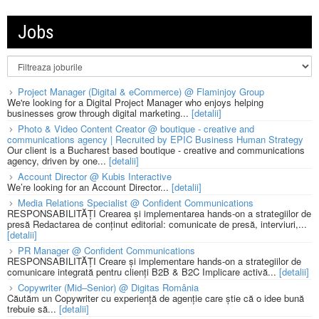
Jobs
Project Manager (Digital & eCommerce) @ Flaminjoy Group
We're looking for a Digital Project Manager who enjoys helping
businesses grow through digital marketing...
[detalii]
Photo & Video Content Creator @ boutique - creative and
communications agency | Recruited by EPIC Business Human Strategy
Our client is a Bucharest based boutique - creative and communications
agency, driven by one...
[detalii]
Account Director @ Kubis Interactive
We’re looking for an Account Director...
[detalii]
Media Relations Specialist @ Confident Communications
RESPONSABILITĂȚI Crearea și implementarea hands-on a strategiilor de
presă Redactarea de conținut editorial: comunicate de presă, interviuri,...
[detalii]
PR Manager @ Confident Communications
RESPONSABILITĂȚI Creare și implementare hands-on a strategiilor de
comunicare integrată pentru clienți B2B & B2C Implicare activă...
[detalii]
Copywriter (Mid–Senior) @ Digitas România
Căutăm un Copywriter cu experiență de agenție care știe că o idee bună
trebuie să...
[detalii]