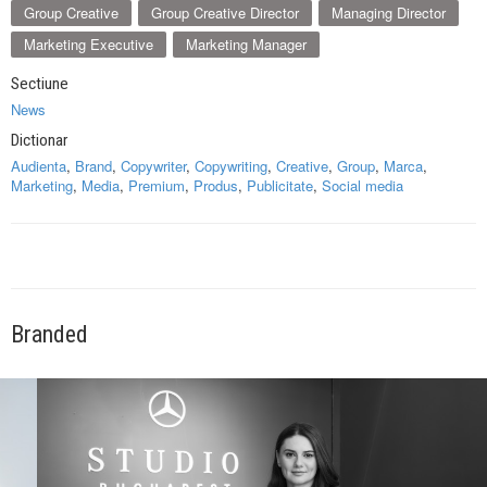
Group Creative
Group Creative Director
Managing Director
Marketing Executive
Marketing Manager
Sectiune
News
Dictionar
Audienta
,
Brand
,
Copywriter
,
Copywriting
,
Creative
,
Group
,
Marca
,
Marketing
,
Media
,
Premium
,
Produs
,
Publicitate
,
Social media
Branded