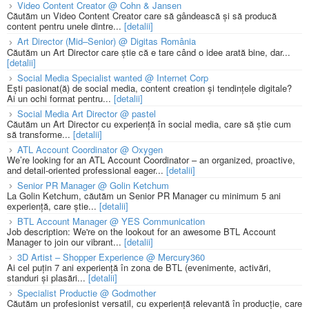
Video Content Creator @ Cohn & Jansen
Căutăm un Video Content Creator care să gândească și să producă
content pentru unele dintre...
[detalii]
Art Director (Mid–Senior) @ Digitas România
Căutăm un Art Director care știe că e tare când o idee arată bine, dar...
[detalii]
Social Media Specialist wanted @ Internet Corp
Ești pasionat(ă) de social media, content creation și tendințele digitale?
Ai un ochi format pentru...
[detalii]
Social Media Art Director @ pastel
Căutăm un Art Director cu experiență în social media, care să știe cum
să transforme...
[detalii]
ATL Account Coordinator @ Oxygen
We’re looking for an ATL Account Coordinator – an organized, proactive,
and detail-oriented professional eager...
[detalii]
Senior PR Manager @ Golin Ketchum
La Golin Ketchum, căutăm un Senior PR Manager cu minimum 5 ani
experiență, care știe...
[detalii]
BTL Account Manager @ YES Communication
Job description: We're on the lookout for an awesome BTL Account
Manager to join our vibrant...
[detalii]
3D Artist – Shopper Experience @ Mercury360
Ai cel puțin 7 ani experiență în zona de BTL (evenimente, activări,
standuri și plasări...
[detalii]
Specialist Productie @ Godmother
Căutăm un profesionist versatil, cu experiență relevantă în producție, care