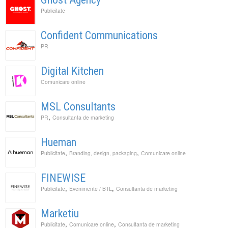
Publicitate
Confident Communications
PR
Digital Kitchen
Comunicare online
MSL Consultants
,
PR
Consultanta de marketing
Hueman
,
,
Publicitate
Branding, design, packaging
Comunicare online
FINEWISE
,
,
Publicitate
Evenimente / BTL
Consultanta de marketing
Marketiu
,
,
Publicitate
Comunicare online
Consultanta de marketing