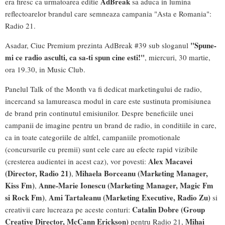
AdBreak
era firesc ca urmatoarea editie
sa aduca in lumina
reflectoarelor brandul care semneaza campania "Asta e Romania":
Radio 21.
"Spune-
Asadar, Ciuc Premium prezinta AdBreak #39 sub sloganul
mi ce radio asculti, ca sa-ti spun cine esti!"
, miercuri, 30 martie,
ora 19.30, in Music Club.
Panelul Talk of the Month va fi dedicat marketingului de radio,
incercand sa lamureasca modul in care este sustinuta promisiunea
de brand prin continutul emisiunilor. Despre beneficiile unei
campanii de imagine pentru un brand de radio, in conditiile in care,
ca in toate categoriile de altfel, campaniile promotionale
(concursurile cu premii) sunt cele care au efecte rapid vizibile
Alex Macavei
(cresterea audientei in acest caz), vor povesti:
(Director, Radio 21)
Mihaela Borceanu (Marketing Manager,
,
Kiss Fm)
Anne-Marie Ionescu (Marketing Manager, Magic Fm
,
si Rock Fm)
Ami Tartaleanu (Marketing Executive, Radio Zu)
,
si
Catalin Dobre (Group
creativii care lucreaza pe aceste conturi:
Creative Director, McCann Erickson)
Mihai
pentru Radio 21,