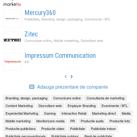
Mercury360
,
,
Publicitate
Branding, design, packaging
Evenimente / BTL
Zitec
,
,
Comunicare online
Mobile marketing
Dezvoltare web
Impressum Communication
PR
Adauga prezentare de companie
Branding, design, packaging
Comunicare online
Consultanta de marketing
Content Marketing
Dezvoltare web
Employer Branding
Evenimente / BTL
Experiential Marketing
Gaming
Interactive Retail
Marketing direct
Media
Mobile marketing
Monitorizare media
PR
Productie audio
Productie foto
Productie publicitara
Productie video
Publicitate
Publicitate indoor
Publicitate neconventionala
Publicitate outdoor
Regii de publicitate