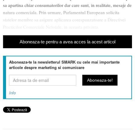
sa apartina chiar consumatorilor dar care sunt, in realitate, mesaje de
natura comerciala. Prin urmare, Parlamentul European solicita
statelor membre sa asigure aplicarea corespunzatoare a Directivei
Practicilor Comerciale Neloiale, in aceasta privinta.
Aboneaza-te pentru a avea acces la acest articol
Aboneaza-te la newsletterul SMARK cu cele mai importante
articole despre marketing si comunicare
Info