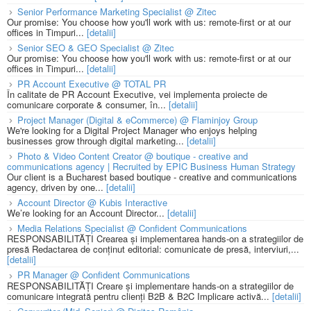
Senior Performance Marketing Specialist @ Zitec
Our promise: You choose how you'll work with us: remote-first or at our
offices in Timpuri...
[detalii]
Senior SEO & GEO Specialist @ Zitec
Our promise: You choose how you'll work with us: remote-first or at our
offices in Timpuri...
[detalii]
PR Account Executive @ TOTAL PR
În calitate de PR Account Executive, vei implementa proiecte de
comunicare corporate & consumer, în...
[detalii]
Project Manager (Digital & eCommerce) @ Flaminjoy Group
We're looking for a Digital Project Manager who enjoys helping
businesses grow through digital marketing...
[detalii]
Photo & Video Content Creator @ boutique - creative and
communications agency | Recruited by EPIC Business Human Strategy
Our client is a Bucharest based boutique - creative and communications
agency, driven by one...
[detalii]
Account Director @ Kubis Interactive
We’re looking for an Account Director...
[detalii]
Media Relations Specialist @ Confident Communications
RESPONSABILITĂȚI Crearea și implementarea hands-on a strategiilor de
presă Redactarea de conținut editorial: comunicate de presă, interviuri,...
[detalii]
PR Manager @ Confident Communications
RESPONSABILITĂȚI Creare și implementare hands-on a strategiilor de
comunicare integrată pentru clienți B2B & B2C Implicare activă...
[detalii]