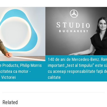
140 de ani de Mercedes-Benz. Ramona Pîrlog: Cel mai
important „test al timpului” este să inovăm constant, dar
cu aceeași responsabilitate față de oameni, siguranță și
calitate
Related