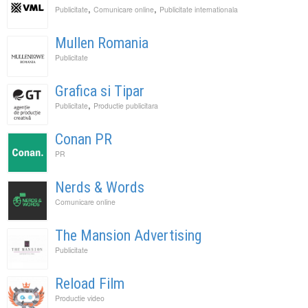
,
,
Publicitate
Comunicare online
Publicitate internationala
Mullen Romania
Publicitate
Grafica si Tipar
,
Publicitate
Productie publicitara
Conan PR
PR
Nerds & Words
Comunicare online
The Mansion Advertising
Publicitate
Reload Film
Productie video