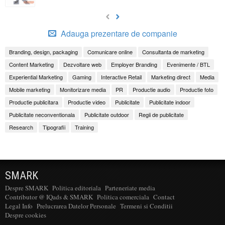
Adauga prezentare de companie
Branding, design, packaging
Comunicare online
Consultanta de marketing
Content Marketing
Dezvoltare web
Employer Branding
Evenimente / BTL
Experiential Marketing
Gaming
Interactive Retail
Marketing direct
Media
Mobile marketing
Monitorizare media
PR
Productie audio
Productie foto
Productie publicitara
Productie video
Publicitate
Publicitate indoor
Publicitate neconventionala
Publicitate outdoor
Regii de publicitate
Research
Tipografii
Training
SMARK
Despre SMARK
Politica editoriala
Parteneriate media
Contributor @ IQads & SMARK
Politica comerciala
Contact
Legal Info
Prelucrarea Datelor Personale
Termeni si Conditii
Despre cookies