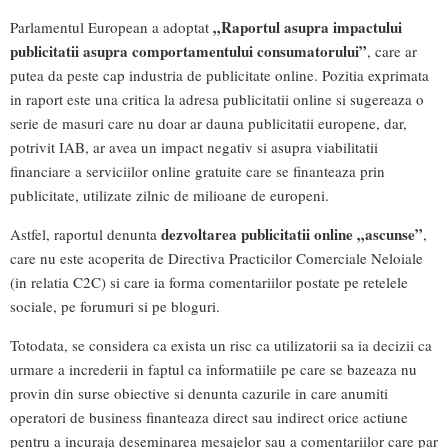
„Raportul asupra impactului
Parlamentul European a adoptat
publicitatii asupra comportamentului consumatorului”
, care ar
putea da peste cap industria de publicitate online. Pozitia exprimata
in raport este una critica la adresa publicitatii online si sugereaza o
serie de masuri care nu doar ar dauna publicitatii europene, dar,
potrivit IAB, ar avea un impact negativ si asupra viabilitatii
financiare a serviciilor online gratuite care se finanteaza prin
publicitate, utilizate zilnic de milioane de europeni.
dezvoltarea publicitatii online „ascunse”
Astfel, raportul denunta
,
care nu este acoperita de Directiva Practicilor Comerciale Neloiale
(in relatia C2C) si care ia forma comentariilor postate pe retelele
sociale, pe forumuri si pe bloguri.
Totodata, se considera ca exista un risc ca utilizatorii sa ia decizii ca
urmare a increderii in faptul ca informatiile pe care se bazeaza nu
provin din surse obiective si denunta cazurile in care anumiti
operatori de business finanteaza direct sau indirect orice actiune
pentru a incuraja deseminarea mesajelor sau a comentariilor care par