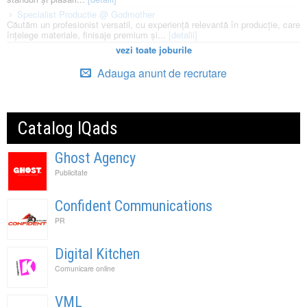
Specialist Productie @ Godmother
Căutăm un profesionist versatil, cu experiență relevantă în producție, care
înțelege materiale, finisaje premium și...
[detalii]
vezi toate joburile
Adauga anunt de recrutare
Catalog IQads
Ghost Agency
Publicitate
Confident Communications
PR
Digital Kitchen
Comunicare online
VML