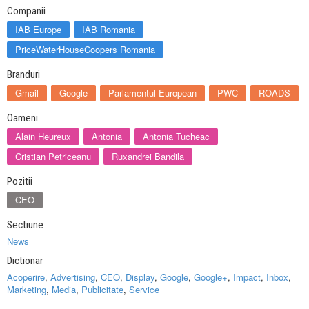
Companii
IAB Europe
IAB Romania
PriceWaterHouseCoopers Romania
Branduri
Gmail
Google
Parlamentul European
PWC
ROADS
Oameni
Alain Heureux
Antonia
Antonia Tucheac
Cristian Petriceanu
Ruxandrei Bandila
Pozitii
CEO
Sectiune
News
Dictionar
Acoperire
,
Advertising
,
CEO
,
Display
,
Google
,
Google+
,
Impact
,
Inbox
,
Marketing
,
Media
,
Publicitate
,
Service