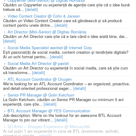
Copywriter (Mid–Senior) @ Digitas România
Căutăm un Copywriter cu experiență de agenție care știe că o idee bună
trebuie să...
[detalii]
Video Content Creator @ Cohn & Jansen
Căutăm un Video Content Creator care să gândească și să producă
content pentru unele dintre...
[detalii]
Art Director (Mid–Senior) @ Digitas România
Căutăm un Art Director care știe că e tare când o idee arată bine, dar...
[detalii]
Social Media Specialist wanted @ Internet Corp
Ești pasionat(ă) de social media, content creation și tendințele digitale?
Ai un ochi format pentru...
[detalii]
Social Media Art Director @ pastel
Căutăm un Art Director cu experiență în social media, care să știe cum
să transforme...
[detalii]
ATL Account Coordinator @ Oxygen
We’re looking for an ATL Account Coordinator – an organized, proactive,
and detail-oriented professional eager...
[detalii]
Senior PR Manager @ Golin Ketchum
La Golin Ketchum, căutăm un Senior PR Manager cu minimum 5 ani
experiență, care știe...
[detalii]
BTL Account Manager @ YES Communication
Job description: We're on the lookout for an awesome BTL Account
Manager to join our vibrant...
[detalii]
3D Artist – Shopper Experience @ Mercury360
Ai cel puțin 7 ani experiență în zona de BTL (evenimente, activări,
standuri și plasări...
[detalii]