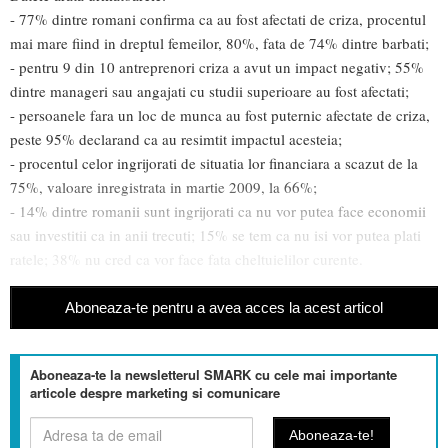
- 77% dintre romani confirma ca au fost afectati de criza, procentul
mai mare fiind in dreptul femeilor, 80%, fata de 74% dintre barbati;
- pentru 9 din 10 antreprenori criza a avut un impact negativ; 55%
dintre manageri sau angajati cu studii superioare au fost afectati;
- persoanele fara un loc de munca au fost puternic afectate de criza,
peste 95% declarand ca au resimtit impactul acesteia;
- procentul celor ingrijorati de situatia lor financiara a scazut de la
75%, valoare inregistrata in martie 2009, la 66%;
- 14% dintre romanii sunt ingrijorati ca nu vor putea face economii
sau investitii ca in anii trecuti; 15% se tem ca nu isi vor putea plati
ratele; 38% nu cred ca vor face fata cheltuielilor curente.
Aboneaza-te pentru a avea acces la acest articol
Aboneaza-te la newsletterul SMARK cu cele mai importante
articole despre marketing si comunicare