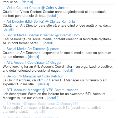
trebuie să...
[detalii]
Video Content Creator @ Cohn & Jansen
Căutăm un Video Content Creator care să gândească și să producă
content pentru unele dintre...
[detalii]
Art Director (Mid–Senior) @ Digitas România
Căutăm un Art Director care știe că e tare când o idee arată bine, dar...
[detalii]
Social Media Specialist wanted @ Internet Corp
Ești pasionat(ă) de social media, content creation și tendințele digitale?
Ai un ochi format pentru...
[detalii]
Social Media Art Director @ pastel
Căutăm un Art Director cu experiență în social media, care să știe cum
să transforme...
[detalii]
ATL Account Coordinator @ Oxygen
We’re looking for an ATL Account Coordinator – an organized, proactive,
and detail-oriented professional eager...
[detalii]
Senior PR Manager @ Golin Ketchum
La Golin Ketchum, căutăm un Senior PR Manager cu minimum 5 ani
experiență, care știe...
[detalii]
BTL Account Manager @ YES Communication
Job description: We're on the lookout for an awesome BTL Account
Manager to join our vibrant...
[detalii]
3D Artist – Shopper Experience @ Mercury360
Ai cel puțin 7 ani experiență în zona de BTL (evenimente, activări,
standuri și plasări...
[detalii]
Specialist Productie @ Godmother