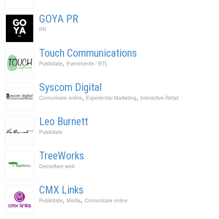
GOYA PR
PR
Touch Communications
,
Publicitate
Evenimente / BTL
Syscom Digital
,
,
Comunicare online
Experiential Marketing
Interactive Retail
Leo Burnett
Publicitate
TreeWorks
Dezvoltare web
CMX Links
,
,
Publicitate
Media
Comunicare online