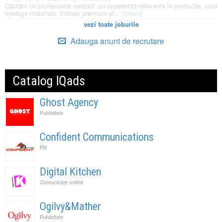
Căutăm un profesionist versatil, cu experiență relevantă în producție, care
înțelege materiale, finisaje premium și...
[detalii]
vezi toate joburile
Adauga anunt de recrutare
Catalog IQads
Ghost Agency
Publicitate
Confident Communications
PR
Digital Kitchen
Comunicare online
Ogilvy&Mather
Publicitate