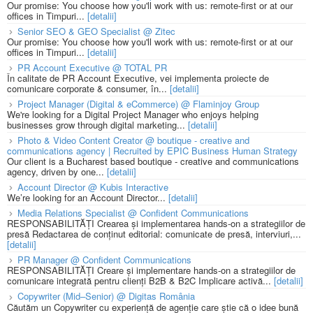
Our promise: You choose how you'll work with us: remote-first or at our
offices in Timpuri...
[detalii]
Senior SEO & GEO Specialist @ Zitec
Our promise: You choose how you'll work with us: remote-first or at our
offices in Timpuri...
[detalii]
PR Account Executive @ TOTAL PR
În calitate de PR Account Executive, vei implementa proiecte de
comunicare corporate & consumer, în...
[detalii]
Project Manager (Digital & eCommerce) @ Flaminjoy Group
We're looking for a Digital Project Manager who enjoys helping
businesses grow through digital marketing...
[detalii]
Photo & Video Content Creator @ boutique - creative and
communications agency | Recruited by EPIC Business Human Strategy
Our client is a Bucharest based boutique - creative and communications
agency, driven by one...
[detalii]
Account Director @ Kubis Interactive
We’re looking for an Account Director...
[detalii]
Media Relations Specialist @ Confident Communications
RESPONSABILITĂȚI Crearea și implementarea hands-on a strategiilor de
presă Redactarea de conținut editorial: comunicate de presă, interviuri,...
[detalii]
PR Manager @ Confident Communications
RESPONSABILITĂȚI Creare și implementare hands-on a strategiilor de
comunicare integrată pentru clienți B2B & B2C Implicare activă...
[detalii]
Copywriter (Mid–Senior) @ Digitas România
Căutăm un Copywriter cu experiență de agenție care știe că o idee bună