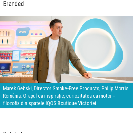
Branded
140 de ani de Mercedes-Benz. Ramona Pîrlog: Cel mai
important „test al timpului” este să inovăm constant, dar
cu aceeași responsabilitate față de oameni, siguranță și
calitate