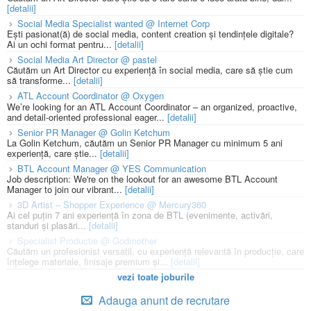
[detalii]
Social Media Specialist wanted @ Internet Corp
Ești pasionat(ă) de social media, content creation și tendințele digitale?
Ai un ochi format pentru...
[detalii]
Social Media Art Director @ pastel
Căutăm un Art Director cu experiență în social media, care să știe cum
să transforme...
[detalii]
ATL Account Coordinator @ Oxygen
We’re looking for an ATL Account Coordinator – an organized, proactive,
and detail-oriented professional eager...
[detalii]
Senior PR Manager @ Golin Ketchum
La Golin Ketchum, căutăm un Senior PR Manager cu minimum 5 ani
experiență, care știe...
[detalii]
BTL Account Manager @ YES Communication
Job description: We're on the lookout for an awesome BTL Account
Manager to join our vibrant...
[detalii]
3D Artist – Shopper Experience @ Mercury360
Ai cel puțin 7 ani experiență în zona de BTL (evenimente, activări,
standuri și plasări...
[detalii]
Specialist Productie @ Godmother
Căutăm un profesionist versatil, cu experiență relevantă în producție, care
înțelege materiale, finisaje premium și...
[detalii]
vezi toate joburile
Adauga anunt de recrutare