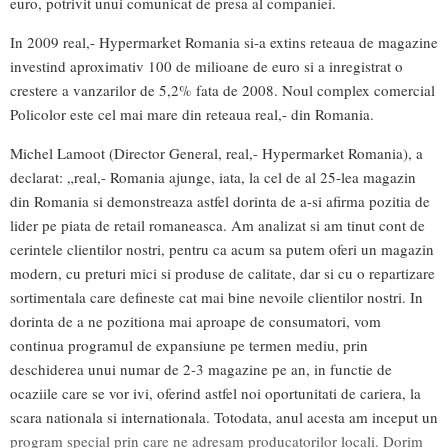
euro, potrivit unui comunicat de presa al companiei.
In 2009 real,- Hypermarket Romania si-a extins reteaua de magazine
investind aproximativ 100 de milioane de euro si a inregistrat o
crestere a vanzarilor de 5,2% fata de 2008. Noul complex comercial
Policolor este cel mai mare din reteaua real,- din Romania.
Michel Lamoot (Director General, real,- Hypermarket Romania), a
declarat: „real,- Romania ajunge, iata, la cel de al 25-lea magazin
din Romania si demonstreaza astfel dorinta de a-si afirma pozitia de
lider pe piata de retail romaneasca. Am analizat si am tinut cont de
cerintele clientilor nostri, pentru ca acum sa putem oferi un magazin
modern, cu preturi mici si produse de calitate, dar si cu o repartizare
sortimentala care defineste cat mai bine nevoile clientilor nostri. In
dorinta de a ne pozitiona mai aproape de consumatori, vom
continua programul de expansiune pe termen mediu, prin
deschiderea unui numar de 2-3 magazine pe an, in functie de
ocaziile care se vor ivi, oferind astfel noi oportunitati de cariera, la
scara nationala si internationala. Totodata, anul acesta am inceput un
program special prin care ne adresam producatorilor locali. Dorim