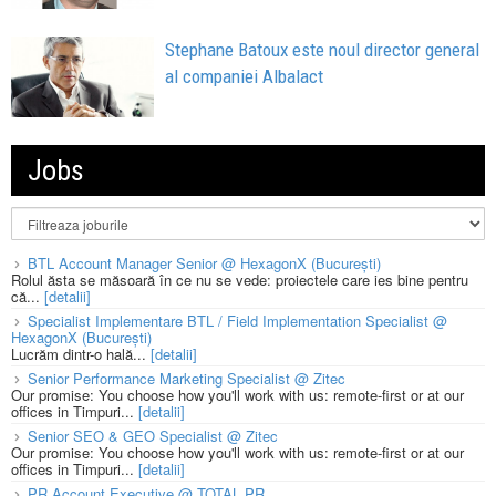
Stephane Batoux este noul director general
al companiei Albalact
Jobs
BTL Account Manager Senior @ HexagonX (București)
Rolul ăsta se măsoară în ce nu se vede: proiectele care ies bine pentru
că...
[detalii]
Specialist Implementare BTL / Field Implementation Specialist @
HexagonX (București)
Lucrăm dintr-o hală...
[detalii]
Senior Performance Marketing Specialist @ Zitec
Our promise: You choose how you'll work with us: remote-first or at our
offices in Timpuri...
[detalii]
Senior SEO & GEO Specialist @ Zitec
Our promise: You choose how you'll work with us: remote-first or at our
offices in Timpuri...
[detalii]
PR Account Executive @ TOTAL PR