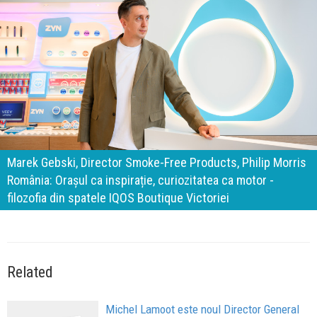
140 de ani de Mercedes-Benz. Ramona Pîrlog: Cel mai
important „test al timpului” este să inovăm constant, dar
cu aceeași responsabilitate față de oameni, siguranță și
calitate
Related
Michel Lamoot este noul Director General