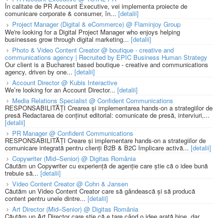
În calitate de PR Account Executive, vei implementa proiecte de
comunicare corporate & consumer, în...
[detalii]
Project Manager (Digital & eCommerce) @ Flaminjoy Group
We're looking for a Digital Project Manager who enjoys helping
businesses grow through digital marketing...
[detalii]
Photo & Video Content Creator @ boutique - creative and
communications agency | Recruited by EPIC Business Human Strategy
Our client is a Bucharest based boutique - creative and communications
agency, driven by one...
[detalii]
Account Director @ Kubis Interactive
We’re looking for an Account Director...
[detalii]
Media Relations Specialist @ Confident Communications
RESPONSABILITĂȚI Crearea și implementarea hands-on a strategiilor de
presă Redactarea de conținut editorial: comunicate de presă, interviuri,...
[detalii]
PR Manager @ Confident Communications
RESPONSABILITĂȚI Creare și implementare hands-on a strategiilor de
comunicare integrată pentru clienți B2B & B2C Implicare activă...
[detalii]
Copywriter (Mid–Senior) @ Digitas România
Căutăm un Copywriter cu experiență de agenție care știe că o idee bună
trebuie să...
[detalii]
Video Content Creator @ Cohn & Jansen
Căutăm un Video Content Creator care să gândească și să producă
content pentru unele dintre...
[detalii]
Art Director (Mid–Senior) @ Digitas România
Căutăm un Art Director care știe că e tare când o idee arată bine, dar...