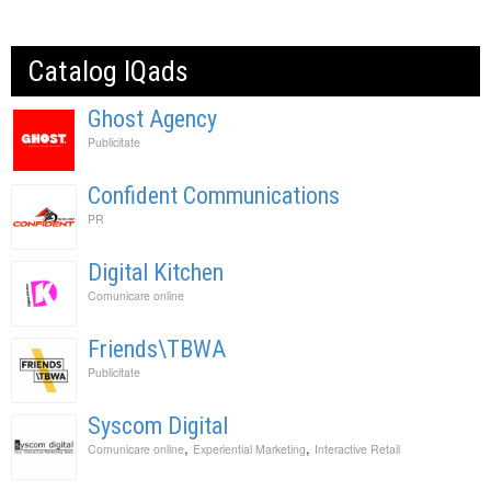
Catalog IQads
Ghost Agency
Publicitate
Confident Communications
PR
Digital Kitchen
Comunicare online
Friends\TBWA
Publicitate
Syscom Digital
,
,
Comunicare online
Experiential Marketing
Interactive Retail