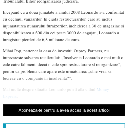
Tribunalului Bihor reorganizarea judiciara.
Incepand cu a doua jumatate a anului 2008 Leonardo s-a confruntat
cu declinul vanzarilor. In ciuda restructurarilor, care au inclus
injumatatirea numarului furnizorilor, inchiderea a 30 de magazine si
disponibilizarea a 600 din cei peste 3000 de angajati, Leonardo a
inregistrat pierderi de 6,8 milioane de euro.
Mihai Pop, partener la casa de investitii Osprey Partners, nu
intrezareste salvarea retailerului: „Insolventa Leonardo e mai mult o
cale catre faliment, decat o cale spre restructurare si reorganizare“,
pentru ca problema care apare este urmatoarea: „cine vrea sa
lucreze cu o companie in insolventa?”.
Mai multe despre situatia Leonardo puteti afla citind
Money
Express
.
Aboneaza-te pentru a avea acces la acest articol