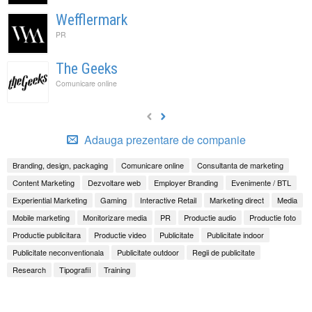
Wefflermark
PR
The Geeks
Comunicare online
Adauga prezentare de companie
Branding, design, packaging
Comunicare online
Consultanta de marketing
Content Marketing
Dezvoltare web
Employer Branding
Evenimente / BTL
Experiential Marketing
Gaming
Interactive Retail
Marketing direct
Media
Mobile marketing
Monitorizare media
PR
Productie audio
Productie foto
Productie publicitara
Productie video
Publicitate
Publicitate indoor
Publicitate neconventionala
Publicitate outdoor
Regii de publicitate
Research
Tipografii
Training