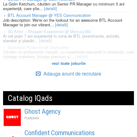
La Golin Ketchum, căutăm un Senior PR Manager cu minimum 5 ani
experiență, care știe...
[detalii]
BTL Account Manager @ YES Communication
Job description: We're on the lookout for an awesome BTL Account
Manager to join our vibrant...
[detalii]
3D Artist – Shopper Experience @ Mercury360
Ai cel puțin 7 ani experiență în zona de BTL (evenimente, activări,
standuri și plasări...
[detalii]
Specialist Productie @ Godmother
Căutăm un profesionist versatil, cu experiență relevantă în producție, care
înțelege materiale, finisaje premium și...
[detalii]
vezi toate joburile
Adauga anunt de recrutare
Catalog IQads
Ghost Agency
Publicitate
Confident Communications