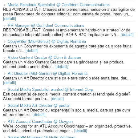
Media Relations Specialist @ Confident Communications
RESPONSABILITĂȚI Crearea și implementarea hands-on a strategiilor de
presă Redactarea de conținut editorial: comunicate de presă, interviuri,...
[detalii]
PR Manager @ Confident Communications
RESPONSABILITĂȚI Creare și implementare hands-on a strategiilor de
comunicare integrată pentru clienți B2B & B2C Implicare activă...
[detalii]
Copywriter (Mid–Senior) @ Digitas România
Căutăm un Copywriter cu experiență de agenție care știe că o idee bună
trebuie să...
[detalii]
Video Content Creator @ Cohn & Jansen
Căutăm un Video Content Creator care să gândească și să producă
content pentru unele dintre...
[detalii]
Art Director (Mid–Senior) @ Digitas România
Căutăm un Art Director care știe că e tare când o idee arată bine, dar...
[detalii]
Social Media Specialist wanted @ Internet Corp
Ești pasionat(ă) de social media, content creation și tendințele digitale?
Ai un ochi format pentru...
[detalii]
Social Media Art Director @ pastel
Căutăm un Art Director cu experiență în social media, care să știe cum
să transforme...
[detalii]
ATL Account Coordinator @ Oxygen
We’re looking for an ATL Account Coordinator – an organized, proactive,
and detail-oriented professional eager...
[detalii]
Senior PR Manager @ Golin Ketchum