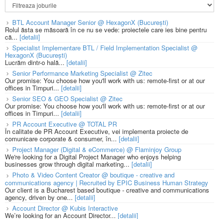
BTL Account Manager Senior @ HexagonX (București)
Rolul ăsta se măsoară în ce nu se vede: proiectele care ies bine pentru
că...
[detalii]
Specialist Implementare BTL / Field Implementation Specialist @
HexagonX (București)
Lucrăm dintr-o hală...
[detalii]
Senior Performance Marketing Specialist @ Zitec
Our promise: You choose how you'll work with us: remote-first or at our
offices in Timpuri...
[detalii]
Senior SEO & GEO Specialist @ Zitec
Our promise: You choose how you'll work with us: remote-first or at our
offices in Timpuri...
[detalii]
PR Account Executive @ TOTAL PR
În calitate de PR Account Executive, vei implementa proiecte de
comunicare corporate & consumer, în...
[detalii]
Project Manager (Digital & eCommerce) @ Flaminjoy Group
We're looking for a Digital Project Manager who enjoys helping
businesses grow through digital marketing...
[detalii]
Photo & Video Content Creator @ boutique - creative and
communications agency | Recruited by EPIC Business Human Strategy
Our client is a Bucharest based boutique - creative and communications
agency, driven by one...
[detalii]
Account Director @ Kubis Interactive
We’re looking for an Account Director...
[detalii]