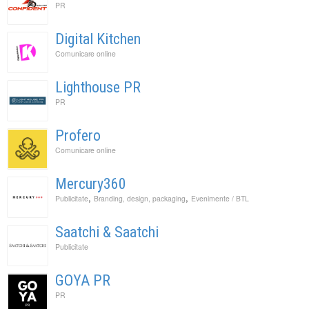
PR
Digital Kitchen
Comunicare online
Lighthouse PR
PR
Profero
Comunicare online
Mercury360
,
,
Publicitate
Branding, design, packaging
Evenimente / BTL
Saatchi & Saatchi
Publicitate
GOYA PR
PR