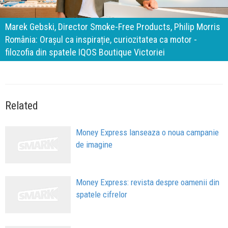
140 de ani de Mercedes-Benz. Ramona Pîrlog: Cel mai
important „test al timpului” este să inovăm constant, dar
cu aceeași responsabilitate față de oameni, siguranță și
calitate
Related
Money Express lanseaza o noua campanie
de imagine
Money Express: revista despre oamenii din
spatele cifrelor