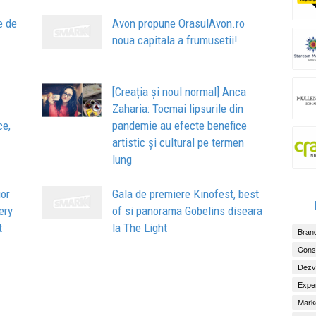
e de
Avon propune OrasulAvon.ro
noua capitala a frumusetii!
[Creația și noul normal] Anca
Zaharia: Tocmai lipsurile din
ce,
pandemie au efecte benefice
artistic şi cultural pe termen
lung
ior
Gala de premiere Kinofest, best
ery
of si panorama Gobelins diseara
t
la The Light
Brand
Consu
Dezv
Exper
Marke