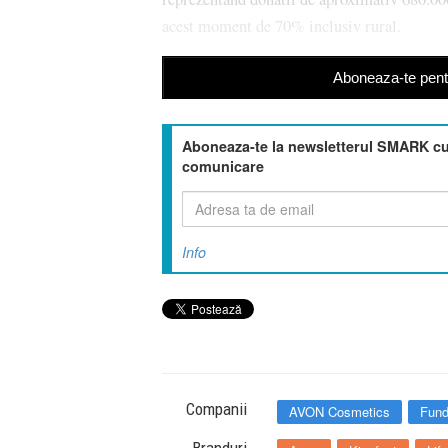
acest moment de 70% inclusiv rural.
Aboneaza-te pentr
Aboneaza-te la newsletterul SMARK cu 
comunicare
Info
Companii
AVON Cosmetics
Fund