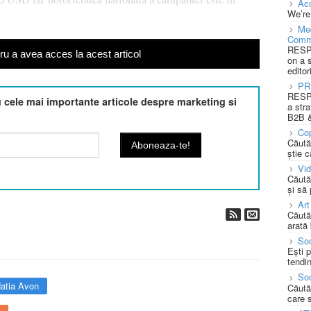
Acc
We’re
Med
Comm
RESPO
u a avea acces la acest articol
on a 
editor
PR
RESPO
cele mai importante articole despre marketing si
a stra
B2B &
Cop
Căută
știe c
Vi
Căută
și să
Art
Căută
arată 
Soc
Ești 
tendin
Soc
atia Avon
Căută
care 