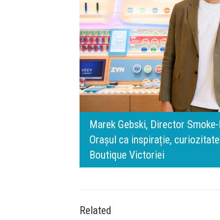
digital.
Philip Morris România:
140 de ani de Merced
l BT Visa: A NEW
lozofia din spatele IQOS
timpului” este să ino
de oameni, siguranță 
Related