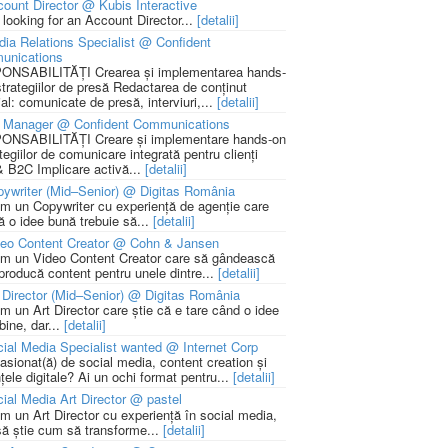
ount Director @ Kubis Interactive
 looking for an Account Director...
[detalii]
ia Relations Specialist @ Confident
unications
NSABILITĂȚI Crearea și implementarea hands-
strategiilor de presă Redactarea de conținut
ial: comunicate de presă, interviuri,...
[detalii]
 Manager @ Confident Communications
NSABILITĂȚI Creare și implementare hands-on
tegiilor de comunicare integrată pentru clienți
 B2C Implicare activă...
[detalii]
ywriter (Mid–Senior) @ Digitas România
m un Copywriter cu experiență de agenție care
ă o idee bună trebuie să...
[detalii]
deo Content Creator @ Cohn & Jansen
m un Video Content Creator care să gândească
 producă content pentru unele dintre...
[detalii]
 Director (Mid–Senior) @ Digitas România
m un Art Director care știe că e tare când o idee
bine, dar...
[detalii]
ial Media Specialist wanted @ Internet Corp
pasionat(ă) de social media, content creation și
țele digitale? Ai un ochi format pentru...
[detalii]
ial Media Art Director @ pastel
m un Art Director cu experiență în social media,
să știe cum să transforme...
[detalii]