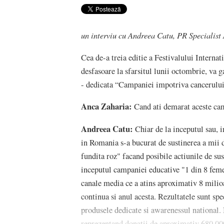
un interviu cu Andreea Catu, PR Specialis
Cea de-a treia editie a Festivalului Interna
desfasoare la sfarsitul lunii octombrie, va g
- dedicata “Campaniei impotriva cancerului 
Anca Zaharia:
Cand ati demarat aceste camp
Andreea Catu:
Chiar de la inceputul sau, 
in Romania s-a bucurat de sustinerea a mii d
fundita roz" facand posibile actiunile de su
inceputul campaniei educative "1 din 8 feme
canale media ce a atins aproximativ 8 milio
continua si anul acesta. Rezultatele sunt sp
produsele dedicate si awarenessul national.
reprezentand donatii de aproximativ 680.000