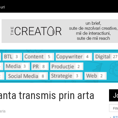
uri
nta transmis prin arta
J
ria
BT