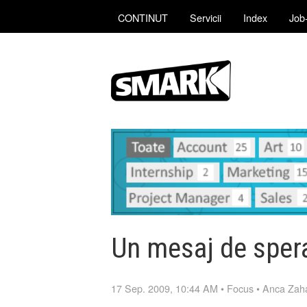
CONTINUT
Servicii
Index
Job-
Un mesaj de spera
17 Sep. 2009, 10:44 AM
•
Focus
•
Anca Zaha