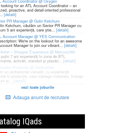
L Account Coordinator @ Oxygen
 looking for an ATL Account Coordinator – an
zed, proactive, and detail-oriented professional
...
[detalii]
nior PR Manager @ Golin Ketchum
lin Ketchum, căutăm un Senior PR Manager cu
um 5 ani experiență, care știe...
[detalii]
L Account Manager @ YES Communication
escription: We're on the lookout for an awesome
ccount Manager to join our vibrant...
[detalii]
Artist – Shopper Experience @ Mercury360
l puțin 7 ani experiență în zona de BTL
mente, activări, standuri și plasări...
[detalii]
cialist Productie @ Godmother
m un profesionist versatil, cu experiență
ntă în producție, care înțelege materiale, finisaje
um și...
[detalii]
vezi toate joburile
Adauga anunt de recrutare
atalog IQads