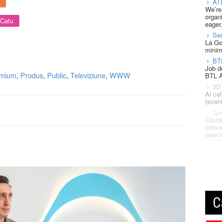
AT
We’re
organi
 Catu
eager
Se
La Go
minim
BT
Job d
mium
,
Produs
,
Public
,
Televiziune
,
WWW
BTL A
3D 
Ai ce
(eveni
Spe
Căută
releva
premi
C