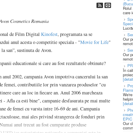
(Bucu
Rolul
care 
Spe
t Avon Cosmetics Romania
Speci
Lucră
tional de Film Digital
Kinofest
, programata sa se
Sen
Our p
azdui anul acesta o competitie speciala - "
Movie for Life
"
remote
la san”, sustinuta de Avon.
Se
Our p
remote
anii educationale si care au fost rezultatele obtinute?
PR
În ca
proie
in anul 2002, campania Avon impotriva cancerului la san
[detali
e femei, contributiile lor prin vanzarea produselor "cu
Pro
Flami
stinere care au loc in fiecare an. Anul 2006 marcheaza
We're
helpi
i - Afla ca esti bine", campanie desfasurata pe mai multe
[detali
ane de femei cu varsta intre 16-69 de ani. Campania
Pho
creat
ectaculoase, mai ales privind strangerea de fonduri prin
EPIC 
Our c
 Numai anul trecut au fost cumparate produse
commu
 USD iar notorietatea nationala a campaniei este in