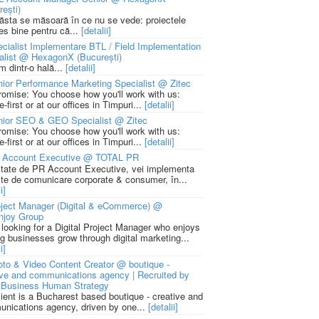
rești)
 ăsta se măsoară în ce nu se vede: proiectele
ies bine pentru că...
[detalii]
cialist Implementare BTL / Field Implementation
alist @ HexagonX (București)
m dintr-o hală...
[detalii]
ior Performance Marketing Specialist @ Zitec
romise: You choose how you'll work with us:
-first or at our offices in Timpuri...
[detalii]
nior SEO & GEO Specialist @ Zitec
romise: You choose how you'll work with us:
-first or at our offices in Timpuri...
[detalii]
 Account Executive @ TOTAL PR
litate de PR Account Executive, vei implementa
cte de comunicare corporate & consumer, în...
i]
ject Manager (Digital & eCommerce) @
njoy Group
 looking for a Digital Project Manager who enjoys
ng businesses grow through digital marketing...
i]
to & Video Content Creator @ boutique -
ive and communications agency | Recruited by
Business Human Strategy
lient is a Bucharest based boutique - creative and
nications agency, driven by one...
[detalii]