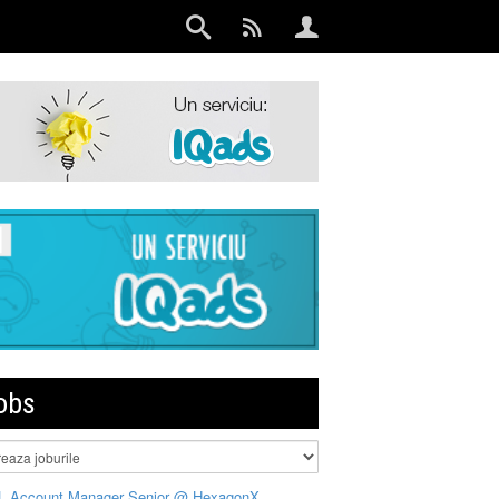
obs
L Account Manager Senior @ HexagonX