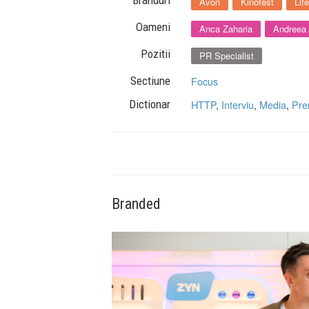
Branduri
Avon
Kinofest
Life
Oameni
Anca Zaharia
Andreea
Pozitii
PR Specialist
Sectiune
Focus
Dictionar
HTTP
,
Interviu
,
Media
,
Pre
Branded