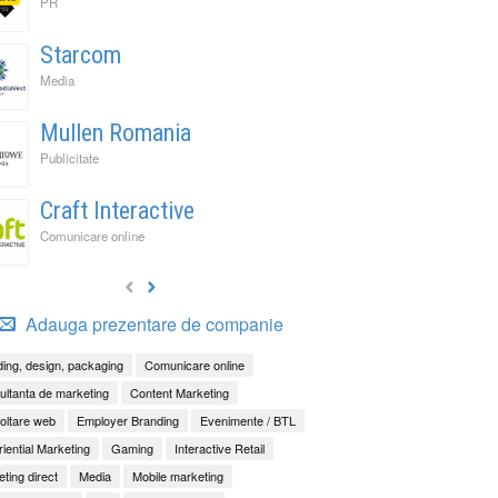
PR
Starcom
Media
Mullen Romania
Publicitate
Craft Interactive
Comunicare online
Adauga prezentare de companie
ing, design, packaging
Comunicare online
ltanta de marketing
Content Marketing
oltare web
Employer Branding
Evenimente / BTL
iential Marketing
Gaming
Interactive Retail
ting direct
Media
Mobile marketing