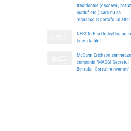
traditionale (cascaval, bran
burduf etc.) care nu se
regasesc in portofoliul altor 
NESCAFÉ si OgilvyOne au in
tinerii la film
McCann Erickson semneaz
campania "MAGGI Secretul
Borsului. Borsul reinventat"