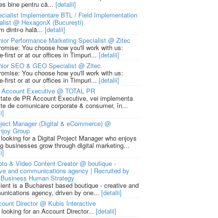
ies bine pentru că...
[detalii]
cialist Implementare BTL / Field Implementation
alist @ HexagonX (București)
m dintr-o hală...
[detalii]
ior Performance Marketing Specialist @ Zitec
romise: You choose how you'll work with us:
-first or at our offices in Timpuri...
[detalii]
nior SEO & GEO Specialist @ Zitec
romise: You choose how you'll work with us:
-first or at our offices in Timpuri...
[detalii]
 Account Executive @ TOTAL PR
litate de PR Account Executive, vei implementa
cte de comunicare corporate & consumer, în...
i]
ject Manager (Digital & eCommerce) @
njoy Group
 looking for a Digital Project Manager who enjoys
ng businesses grow through digital marketing...
i]
to & Video Content Creator @ boutique -
ive and communications agency | Recruited by
Business Human Strategy
lient is a Bucharest based boutique - creative and
nications agency, driven by one...
[detalii]
ount Director @ Kubis Interactive
 looking for an Account Director...
[detalii]