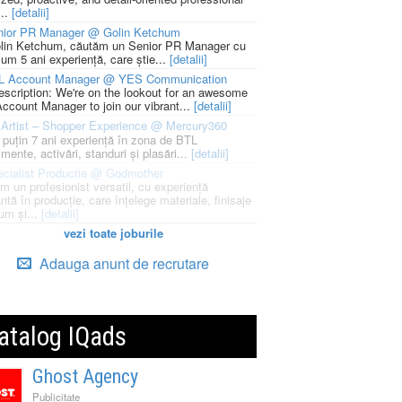
...
[detalii]
nior PR Manager @ Golin Ketchum
lin Ketchum, căutăm un Senior PR Manager cu
um 5 ani experiență, care știe...
[detalii]
L Account Manager @ YES Communication
escription: We're on the lookout for an awesome
ccount Manager to join our vibrant...
[detalii]
Artist – Shopper Experience @ Mercury360
l puțin 7 ani experiență în zona de BTL
mente, activări, standuri și plasări...
[detalii]
cialist Productie @ Godmother
m un profesionist versatil, cu experiență
ntă în producție, care înțelege materiale, finisaje
um și...
[detalii]
vezi toate joburile
Adauga anunt de recrutare
atalog IQads
Ghost Agency
Publicitate