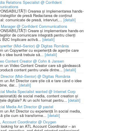
ia Relations Specialist @ Confident
unications
NSABILITĂȚI Crearea și implementarea hands-
strategiilor de presă Redactarea de conținut
ial: comunicate de presă, interviuri,...
[detalii]
 Manager @ Confident Communications
NSABILITĂȚI Creare și implementare hands-on
tegiilor de comunicare integrată pentru clienți
 B2C Implicare activă...
[detalii]
ywriter (Mid–Senior) @ Digitas România
m un Copywriter cu experiență de agenție care
ă o idee bună trebuie să...
[detalii]
deo Content Creator @ Cohn & Jansen
m un Video Content Creator care să gândească
 producă content pentru unele dintre...
[detalii]
 Director (Mid–Senior) @ Digitas România
m un Art Director care știe că e tare când o idee
bine, dar...
[detalii]
ial Media Specialist wanted @ Internet Corp
pasionat(ă) de social media, content creation și
țele digitale? Ai un ochi format pentru...
[detalii]
ial Media Art Director @ pastel
m un Art Director cu experiență în social media,
să știe cum să transforme...
[detalii]
L Account Coordinator @ Oxygen
 looking for an ATL Account Coordinator – an
zed, proactive, and detail-oriented professional