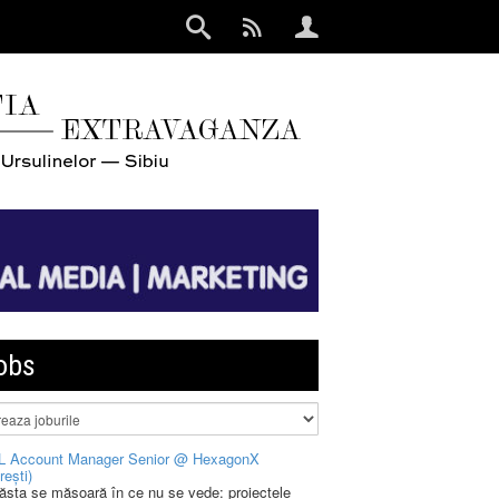
obs
L Account Manager Senior @ HexagonX
rești)
 ăsta se măsoară în ce nu se vede: proiectele