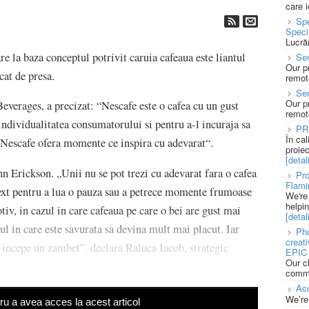
care 
Spe
Speci
Lucră
e la baza conceptul potrivit caruia cafeaua este liantul
Sen
Our p
at de presa.
remote
Se
Our p
rages, a precizat: “Nescafe este o cafea cu un gust
remote
 individualitatea consumatorului si pentru a-l incuraja sa
PR
În ca
 Nescafe ofera momente ce inspira cu adevarat“.
proie
[detali
Erickson. „Unii nu se pot trezi cu adevarat fara o cafea
Pro
Flami
text pentru a lua o pauza sau a petrece momente frumoase
We're
helpi
iv, in cazul in care cafeaua pe care o bei are gust mai
[detali
ul in care este savurata sa devina mult mai placut. Iar
Pho
creat
 incepe un zambet”, declara Raluca Iacob, strategic
EPIC 
Our c
commu
Acc
We’re
u a avea acces la acest articol