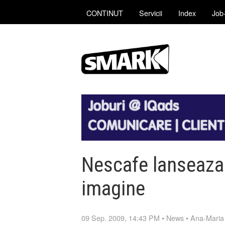
CONTINUT
Servicii
Index
Job-
Nescafe lanseaza
imagine
09 Sep. 2009, 14:43 PM
•
News
•
Ana-Maria