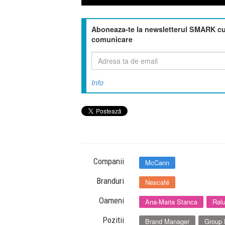
Aboneaza-te la newsletterul SMARK cu 
comunicare
Info
Companii
McCann
Branduri
Nescafé
Oameni
Ana-Maria Stanca
Ral
Pozitii
Brand Manager
Group 