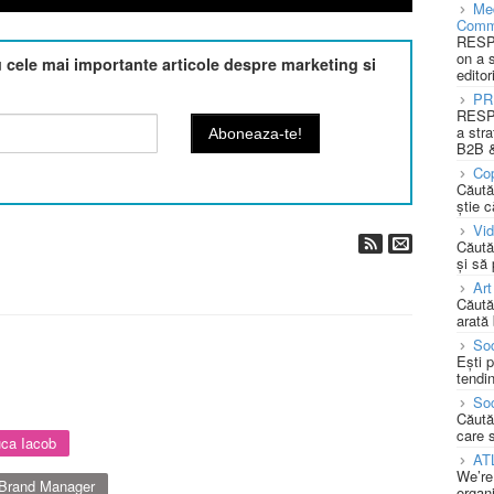
Med
Comm
RESPO
on a 
cele mai importante articole despre marketing si
editor
PR
RESPO
a stra
B2B &
Cop
Căută
știe c
Vi
Căută
și să
Art
Căută
arată 
Soc
Ești 
tendin
Soc
Căută
care 
uca Iacob
AT
We’re
Brand Manager
organi