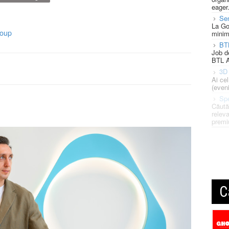
eager
Se
La Go
oup
minim
BT
Job d
BTL A
3D 
Ai ce
(eveni
Spe
Căută
releva
premi
C