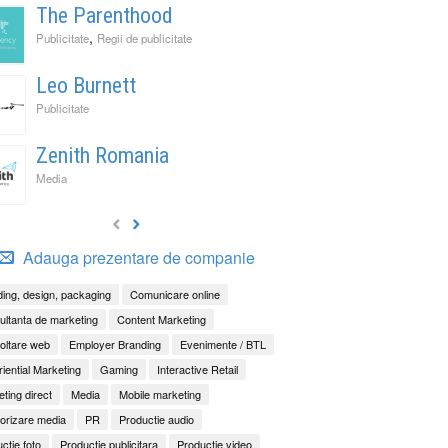
The Parenthood
,
Publicitate
Regii de publicitate
Leo Burnett
Publicitate
Zenith Romania
Media
Adauga prezentare de companie
ing, design, packaging
Comunicare online
ltanta de marketing
Content Marketing
oltare web
Employer Branding
Evenimente / BTL
iential Marketing
Gaming
Interactive Retail
ting direct
Media
Mobile marketing
orizare media
PR
Productie audio
ctie foto
Productie publicitara
Productie video