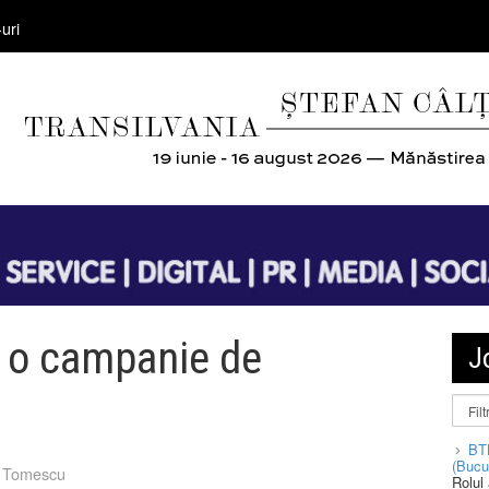
uri
 o campanie de
J
BT
(Bucu
 Tomescu
Rolul