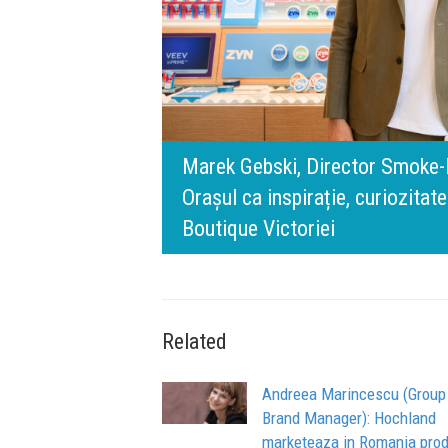
digital.
s, Philip Morris România:
140 de ani de Merc
l BT Visa: A NEW
 filozofia din spatele IQOS
timpului” este să 
de oameni, siguranț
Related
Andreea Marincescu (Group
Brand Manager): Hochland
marketeaza in Romania pro