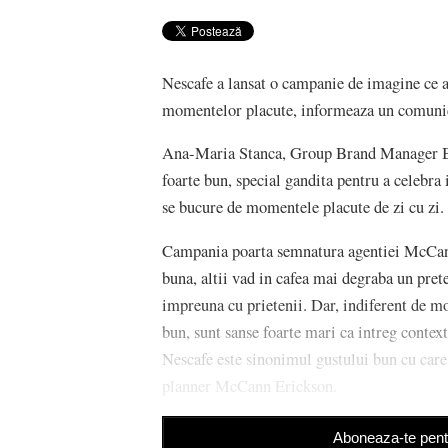
Nescafe a lansat o campanie de imagine ce ar
momentelor placute, informeaza un comunic
Ana-Maria Stanca, Group Brand Manager Beve
foarte bun, special gandita pentru a celebra
se bucure de momentele placute de zi cu zi.
Campania poarta semnatura agentiei McCann 
buna, altii vad in cafea mai degraba un pre
impreuna cu prietenii. Dar, indiferent de mot
bun, sunt sanse foarte mari ca intreg context
Nescafe este sinonimul gustului bun cu care
planner McCann Erickson.
Aboneaza-te pentr