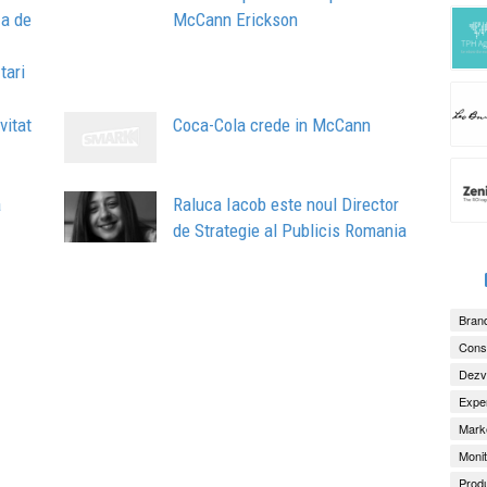
za de
McCann Erickson
tari
vitat
Coca-Cola crede in McCann
a
Raluca Iacob este noul Director
de Strategie al Publicis Romania
Brand
Consu
Dezv
Exper
Marke
Monit
Produ