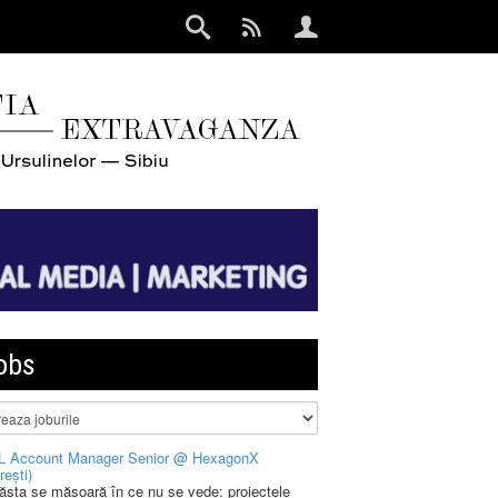
obs
L Account Manager Senior @ HexagonX
rești)
 ăsta se măsoară în ce nu se vede: proiectele