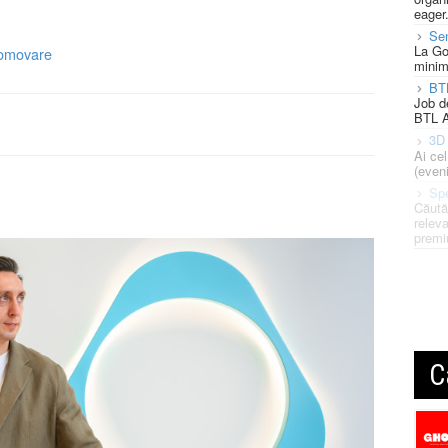
eager
Se
La Go
omovare
minim
BT
Job d
BTL A
3D 
Ai ce
(eveni
Spe
Căută
releva
premi
C