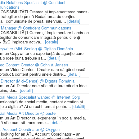
ia Relations Specialist @ Confident
unications
NSABILITĂȚI Crearea și implementarea hands-
strategiilor de presă Redactarea de conținut
ial: comunicate de presă, interviuri,...
[detalii]
 Manager @ Confident Communications
NSABILITĂȚI Creare și implementare hands-on
tegiilor de comunicare integrată pentru clienți
 B2C Implicare activă...
[detalii]
ywriter (Mid–Senior) @ Digitas România
m un Copywriter cu experiență de agenție care
ă o idee bună trebuie să...
[detalii]
deo Content Creator @ Cohn & Jansen
m un Video Content Creator care să gândească
 producă content pentru unele dintre...
[detalii]
 Director (Mid–Senior) @ Digitas România
m un Art Director care știe că e tare când o idee
bine, dar...
[detalii]
ial Media Specialist wanted @ Internet Corp
pasionat(ă) de social media, content creation și
țele digitale? Ai un ochi format pentru...
[detalii]
ial Media Art Director @ pastel
m un Art Director cu experiență în social media,
să știe cum să transforme...
[detalii]
L Account Coordinator @ Oxygen
 looking for an ATL Account Coordinator – an
zed, proactive, and detail-oriented professional