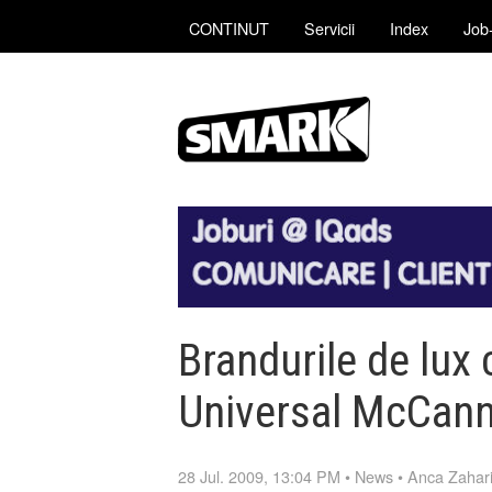
CONTINUT
Servicii
Index
Job-
Brandurile de lux
Universal McCan
28 Jul. 2009, 13:04 PM
•
News
•
Anca Zahar