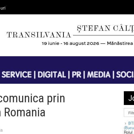
uri
 comunica prin
J
n Romania
BT
(Bucu
ia
Rolul