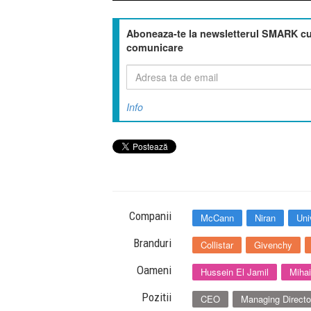
Aboneaza-te la newsletterul SMARK cu 
comunicare
Info
Companii
McCann
Niran
Uni
Branduri
Collistar
Givenchy
Oameni
Hussein El Jamil
Mihai
Pozitii
CEO
Managing Directo