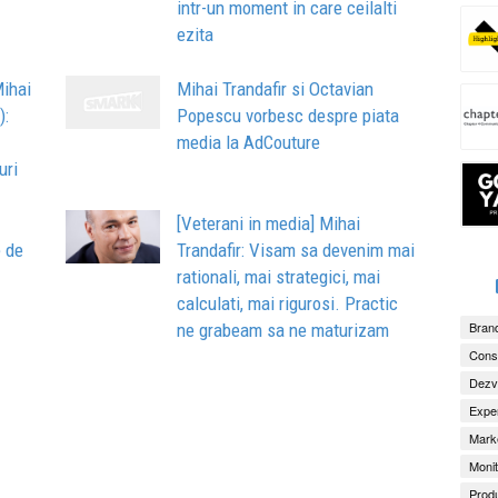
intr-un moment in care ceilalti
ezita
Mihai
Mihai Trandafir si Octavian
):
Popescu vorbesc despre piata
media la AdCouture
uri
[Veterani in media] Mihai
e de
Trandafir: Visam sa devenim mai
rationali, mai strategici, mai
calculati, mai rigurosi. Practic
Brand
ne grabeam sa ne maturizam
Consu
Dezv
Exper
Marke
Monit
Produ