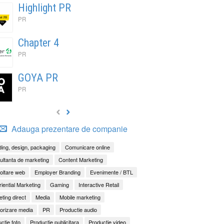
Highlight PR
PR
Chapter 4
PR
GOYA PR
PR
Adauga prezentare de companie
ing, design, packaging
Comunicare online
ltanta de marketing
Content Marketing
oltare web
Employer Branding
Evenimente / BTL
iential Marketing
Gaming
Interactive Retail
ting direct
Media
Mobile marketing
orizare media
PR
Productie audio
ctie foto
Productie publicitara
Productie video