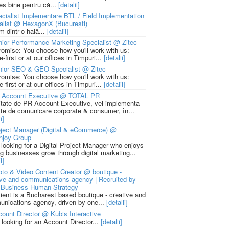
ies bine pentru că...
[detalii]
cialist Implementare BTL / Field Implementation
alist @ HexagonX (București)
m dintr-o hală...
[detalii]
ior Performance Marketing Specialist @ Zitec
romise: You choose how you'll work with us:
-first or at our offices in Timpuri...
[detalii]
nior SEO & GEO Specialist @ Zitec
romise: You choose how you'll work with us:
-first or at our offices in Timpuri...
[detalii]
 Account Executive @ TOTAL PR
litate de PR Account Executive, vei implementa
cte de comunicare corporate & consumer, în...
i]
ject Manager (Digital & eCommerce) @
njoy Group
 looking for a Digital Project Manager who enjoys
ng businesses grow through digital marketing...
i]
to & Video Content Creator @ boutique -
ive and communications agency | Recruited by
Business Human Strategy
lient is a Bucharest based boutique - creative and
nications agency, driven by one...
[detalii]
ount Director @ Kubis Interactive
 looking for an Account Director...
[detalii]