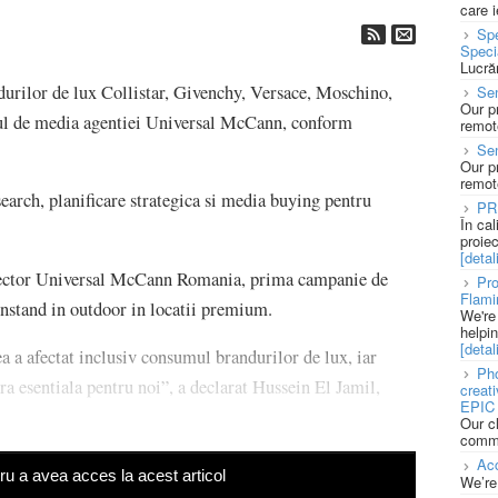
care 
Spe
Speci
Lucră
durilor de lux Collistar, Givenchy, Versace, Moschino,
Sen
Our p
tul de media agentiei Universal McCann, conform
remote
Se
Our p
remote
search, planificare strategica si media buying pentru
PR
În ca
proie
[detali
irector Universal McCann Romania, prima campanie de
Pro
Flami
onstand in outdoor in locatii premium.
We're
helpi
[detali
ea a afectat inclusiv consumul brandurilor de lux, iar
Pho
ra esentiala pentru noi”, a declarat Hussein El Jamil,
creat
EPIC 
Our c
commu
Acc
u a avea acces la acest articol
We’re