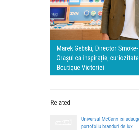
digital.
cts, Philip Morris România:
140 de ani de M
l BT Visa: A NEW
r - filozofia din spatele IQOS
timpului” este 
de oameni, sigur
Related
Universal McCann isi adaug
portofoliu branduri de lux