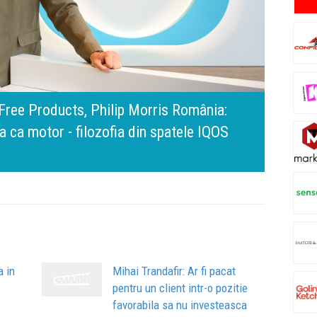
ercedes-Benz. Ramona Pîrlog: Cel mai important „tes
să inovăm constant, dar cu aceeași responsabilitate f
Bring 
Brandu
Busin
anță și calitate
apart
comun
a in
Mihai Trandafir: Ar fi pacat
pentru un client intr-o pozitie
favorabila sa nu investeasca