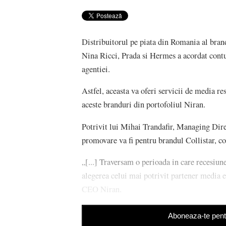
Distribuitorul pe piata din Romania al bran
Nina Ricci, Prada si Hermes a acordat con
agentiei.
Astfel, aceasta va oferi servicii de media re
aceste branduri din portofoliul Niran.
Potrivit lui Mihai Trandafir, Managing D
promovare va fi pentru brandul Collistar, c
„[...] Traversam o perioada in care recesiun
alegerea celui mai potrivit partener media e
CEO Niran.
Aboneaza-te pentr