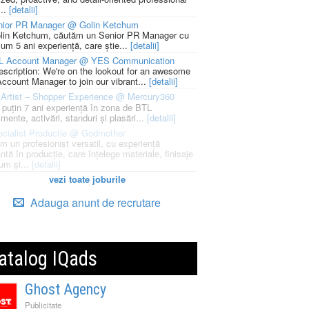
...
[detalii]
nior PR Manager @ Golin Ketchum
lin Ketchum, căutăm un Senior PR Manager cu
um 5 ani experiență, care știe...
[detalii]
L Account Manager @ YES Communication
escription: We're on the lookout for an awesome
ccount Manager to join our vibrant...
[detalii]
Artist – Shopper Experience @ Mercury360
l puțin 7 ani experiență în zona de BTL
mente, activări, standuri și plasări...
[detalii]
cialist Productie @ Godmother
m un profesionist versatil, cu experiență
ntă în producție, care înțelege materiale, finisaje
um și...
[detalii]
vezi toate joburile
Adauga anunt de recrutare
atalog IQads
Ghost Agency
Publicitate