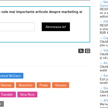
Med
Comm
RESPO
cele mai importante articole despre marketing si
on a 
editor
PR
RESPO
a stra
B2B &
Cop
Căută
știe c
Vi
Căută
și să
Art
Căută
arată 
Soc
versal McCann
Ești 
tendin
Hermes
Moschino
Prada
Versace
Soc
Căută
 Trandafir
Nina Ricci
care 
AT
r
We’re
organi