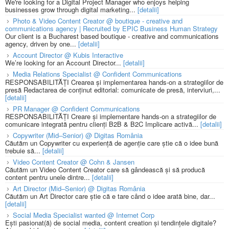
We're looking for a Digital Project Manager who enjoys helping
businesses grow through digital marketing...
[detalii]
Photo & Video Content Creator @ boutique - creative and
communications agency | Recruited by EPIC Business Human Strategy
Our client is a Bucharest based boutique - creative and communications
agency, driven by one...
[detalii]
Account Director @ Kubis Interactive
We’re looking for an Account Director...
[detalii]
Media Relations Specialist @ Confident Communications
RESPONSABILITĂȚI Crearea și implementarea hands-on a strategiilor de
presă Redactarea de conținut editorial: comunicate de presă, interviuri,...
[detalii]
PR Manager @ Confident Communications
RESPONSABILITĂȚI Creare și implementare hands-on a strategiilor de
comunicare integrată pentru clienți B2B & B2C Implicare activă...
[detalii]
Copywriter (Mid–Senior) @ Digitas România
Căutăm un Copywriter cu experiență de agenție care știe că o idee bună
trebuie să...
[detalii]
Video Content Creator @ Cohn & Jansen
Căutăm un Video Content Creator care să gândească și să producă
content pentru unele dintre...
[detalii]
Art Director (Mid–Senior) @ Digitas România
Căutăm un Art Director care știe că e tare când o idee arată bine, dar...
[detalii]
Social Media Specialist wanted @ Internet Corp
Ești pasionat(ă) de social media, content creation și tendințele digitale?