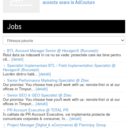
aceasta seara la AdCouture
Jobs
BTL Account Manager Senior @ HexagonX (București)
Rolul ăsta se măsoară în ce nu se vede: proiectele care ies bine pentru
că...
[detalii]
Specialist Implementare BTL / Field Implementation Specialist @
HexagonX (București)
Lucrăm dintr-o hală...
[detalii]
Senior Performance Marketing Specialist @ Zitec
Our promise: You choose how you'll work with us: remote-first or at our
offices in Timpuri...
[detalii]
Senior SEO & GEO Specialist @ Zitec
Our promise: You choose how you'll work with us: remote-first or at our
offices in Timpuri...
[detalii]
PR Account Executive @ TOTAL PR
În calitate de PR Account Executive, vei implementa proiecte de
comunicare corporate & consumer, în...
[detalii]
Project Manager (Digital & eCommerce) @ Flaminjoy Group