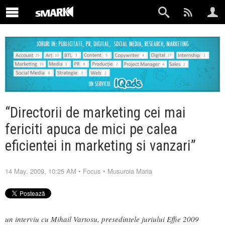
“Directorii de marketing cei mai
fericiti apuca de mici pe calea
eficientei in marketing si vanzari”
14 May. 2009, 10:25 AM
•
Focus
•
Musuroia Maria
un interviu cu Mihail Vartosu, presedintele juriului Effie 2009