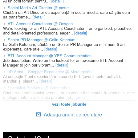
Ai un ochi format pentru...
[detalii]
Social Media Art Director @ pastel
Căutăm un Art Director cu experiență în social media, care să știe cum
să transforme...
[detalii]
ATL Account Coordinator @ Oxygen
We’re looking for an ATL Account Coordinator – an organized, proactive,
and detail-oriented professional eager...
[detalii]
Senior PR Manager @ Golin Ketchum
La Golin Ketchum, căutăm un Senior PR Manager cu minimum 5 ani
experiență, care știe...
[detalii]
BTL Account Manager @ YES Communication
Job description: We're on the lookout for an awesome BTL Account
Manager to join our vibrant...
[detalii]
3D Artist – Shopper Experience @ Mercury360
Ai cel puțin 7 ani experiență în zona de BTL (evenimente, activări,
standuri și plasări...
[detalii]
Specialist Productie @ Godmother
Căutăm un profesionist versatil, cu experiență relevantă în producție, care
înțelege materiale, finisaje premium și...
[detalii]
vezi toate joburile
Adauga anunt de recrutare