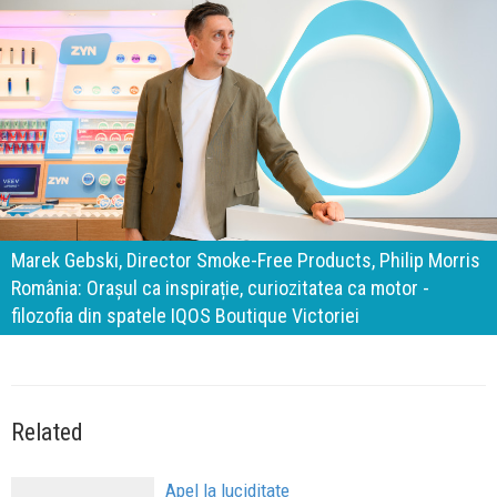
140 de ani de Mercedes-Benz. Ramona Pîrlog: Cel mai
important „test al timpului” este să inovăm constant, dar
cu aceeași responsabilitate față de oameni, siguranță și
calitate
Related
Apel la luciditate