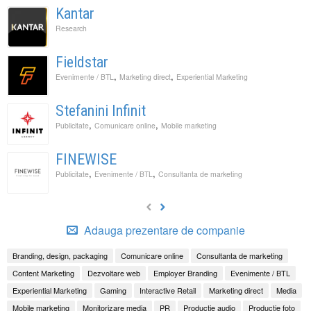
Kantar
Research
Fieldstar
,
,
Evenimente / BTL
Marketing direct
Experiential Marketing
Stefanini Infinit
,
,
Publicitate
Comunicare online
Mobile marketing
FINEWISE
,
,
Publicitate
Evenimente / BTL
Consultanta de marketing
Adauga prezentare de companie
Branding, design, packaging
Comunicare online
Consultanta de marketing
Content Marketing
Dezvoltare web
Employer Branding
Evenimente / BTL
Experiential Marketing
Gaming
Interactive Retail
Marketing direct
Media
Mobile marketing
Monitorizare media
PR
Productie audio
Productie foto