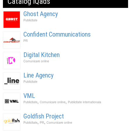
Catalog IQads
Ghost Agency
Publicitate
Confident Communications
PR
Digital Kitchen
Comunicare online
Line Agency
Publicitate
VML
,
,
Publicitate
Comunicare online
Publicitate internationala
Goldfish Project
,
,
Publicitate
PR
Comunicare online