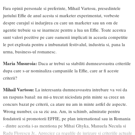
Fara opinii personale si preferinte, Mihail Vartosu, presedintele
juriului Effie de anul acesta si marketer experimentat, vorbeste
despre curajul si indarjirea cu care un marketer sau un om de
agentie trebuie sa se inarmeze pentru a lua un Effie. Toate acestea
sunt valori pozitive pe care oamenii implicati in aceasta competitie
le pot exploata pentru a imbunatati festivalul, industria si, pana la
urma, business-ul romanesc.
Maria Musuroia:
Daca ar trebui sa stabiliti dumneavoastra criteriile
dupa care s-ar nominaliza campaniile la Effie, care ar fi aceste
criterii?
Mihail Vartosu:
La interesanta dumneavoastra intrebare va voi da
un raspuns banal: nu mi-a trecut niciodata prin minte sa creez un
concurs bazat pe criterii, ca atare nu am in minte astfel de aspecte.
Wrong number, ca sa zic asa. Am, in schimb, admiratie pentru
fondatorii si promotorii EFFIE, pe plan international sau in Romania
- dintre acestia i-as mentiona pe Mihai Ghyka, Manuela Necula si
Radu Florescu Jr.. Apreciez ca regulile de jurizare si criteriile actuale