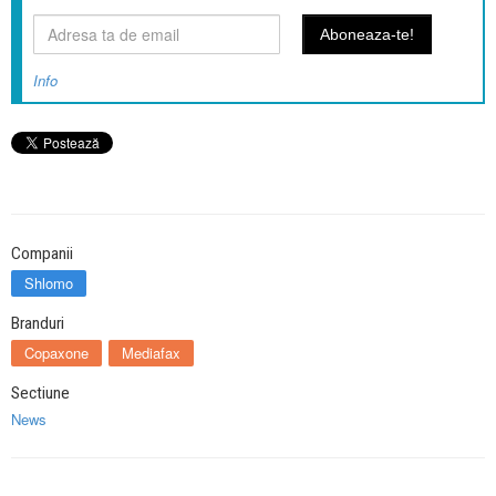
Info
Companii
Shlomo
Branduri
Copaxone
Mediafax
Sectiune
News