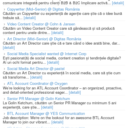
comunicare integrată pentru clienți B2B & B2C Implicare activă...
[detalii]
Copywriter (Mid–Senior) @ Digitas România
Căutăm un Copywriter cu experiență de agenție care știe că o idee bună
trebuie să...
[detalii]
Video Content Creator @ Cohn & Jansen
Căutăm un Video Content Creator care să gândească și să producă
content pentru unele dintre...
[detalii]
Art Director (Mid–Senior) @ Digitas România
Căutăm un Art Director care știe că e tare când o idee arată bine, dar...
[detalii]
Social Media Specialist wanted @ Internet Corp
Ești pasionat(ă) de social media, content creation și tendințele digitale?
Ai un ochi format pentru...
[detalii]
Social Media Art Director @ pastel
Căutăm un Art Director cu experiență în social media, care să știe cum
să transforme...
[detalii]
ATL Account Coordinator @ Oxygen
We’re looking for an ATL Account Coordinator – an organized, proactive,
and detail-oriented professional eager...
[detalii]
Senior PR Manager @ Golin Ketchum
La Golin Ketchum, căutăm un Senior PR Manager cu minimum 5 ani
experiență, care știe...
[detalii]
BTL Account Manager @ YES Communication
Job description: We're on the lookout for an awesome BTL Account
Manager to join our vibrant...
[detalii]