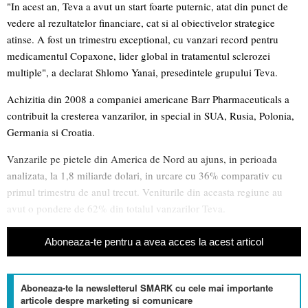
"In acest an, Teva a avut un start foarte puternic, atat din punct de
vedere al rezultatelor financiare, cat si al obiectivelor strategice
atinse. A fost un trimestru exceptional, cu vanzari record pentru
medicamentul Copaxone, lider global in tratamentul sclerozei
multiple", a declarat Shlomo Yanai, presedintele grupului Teva.
Achizitia din 2008 a companiei americane Barr Pharmaceuticals a
contribuit la cresterea vanzarilor, in special in SUA, Rusia, Polonia,
Germania si Croatia.
Vanzarile pe pietele din America de Nord au ajuns, in perioada
analizata, la 1,8 miliarde dolari, in urcare cu 36% comparativ cu
primul trimestru de anul trecut. Veniturile din aceasta regiune au
avut o pondere de 62% din totalul vanzarilor Teva.
Aboneaza-te pentru a avea acces la acest articol
Aboneaza-te la newsletterul SMARK cu cele mai importante
articole despre marketing si comunicare