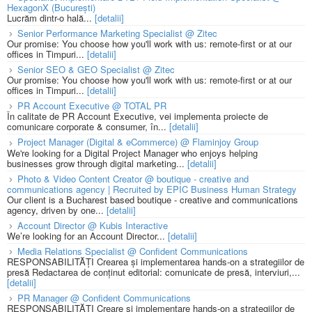
HexagonX (București)
Lucrăm dintr-o hală...
[detalii]
Senior Performance Marketing Specialist @ Zitec
Our promise: You choose how you'll work with us: remote-first or at our
offices in Timpuri...
[detalii]
Senior SEO & GEO Specialist @ Zitec
Our promise: You choose how you'll work with us: remote-first or at our
offices in Timpuri...
[detalii]
PR Account Executive @ TOTAL PR
În calitate de PR Account Executive, vei implementa proiecte de
comunicare corporate & consumer, în...
[detalii]
Project Manager (Digital & eCommerce) @ Flaminjoy Group
We're looking for a Digital Project Manager who enjoys helping
businesses grow through digital marketing...
[detalii]
Photo & Video Content Creator @ boutique - creative and
communications agency | Recruited by EPIC Business Human Strategy
Our client is a Bucharest based boutique - creative and communications
agency, driven by one...
[detalii]
Account Director @ Kubis Interactive
We’re looking for an Account Director...
[detalii]
Media Relations Specialist @ Confident Communications
RESPONSABILITĂȚI Crearea și implementarea hands-on a strategiilor de
presă Redactarea de conținut editorial: comunicate de presă, interviuri,...
[detalii]
PR Manager @ Confident Communications
RESPONSABILITĂȚI Creare și implementare hands-on a strategiilor de