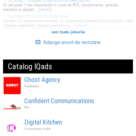
3D Artist – Shopper Experience @ Mercury360
Ai cel puțin 7 ani experiență în zona de BTL (evenimente, activări,
standuri și plasări...
[detalii]
Specialist Productie @ Godmother
Căutăm un profesionist versatil, cu experiență relevantă în producție, care
înțelege materiale, finisaje premium și...
[detalii]
vezi toate joburile
Adauga anunt de recrutare
Catalog IQads
Ghost Agency
Publicitate
Confident Communications
PR
Digital Kitchen
Comunicare online