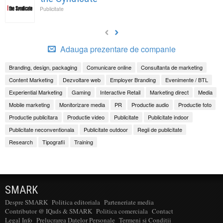
Publicitate
Adauga prezentare de companie
Branding, design, packaging
Comunicare online
Consultanta de marketing
Content Marketing
Dezvoltare web
Employer Branding
Evenimente / BTL
Experiential Marketing
Gaming
Interactive Retail
Marketing direct
Media
Mobile marketing
Monitorizare media
PR
Productie audio
Productie foto
Productie publicitara
Productie video
Publicitate
Publicitate indoor
Publicitate neconventionala
Publicitate outdoor
Regii de publicitate
Research
Tipografii
Training
SMARK
Despre SMARK
Politica editoriala
Parteneriate media
Contributor @ IQads & SMARK
Politica comerciala
Contact
Legal Info
Prelucrarea Datelor Personale
Termeni si Conditii