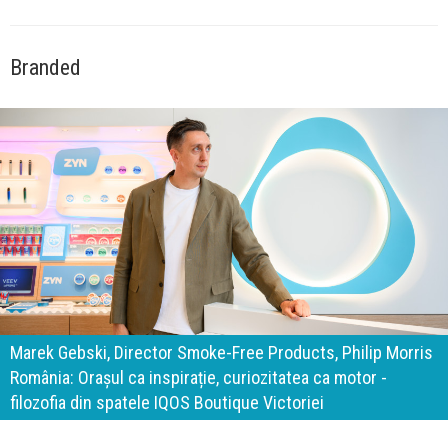
Branded
140 de ani de Mercedes-Benz. Ramona Pîrlog: Cel mai
important „test al timpului” este să inovăm constant, dar
cu aceeași responsabilitate față de oameni, siguranță și
calitate