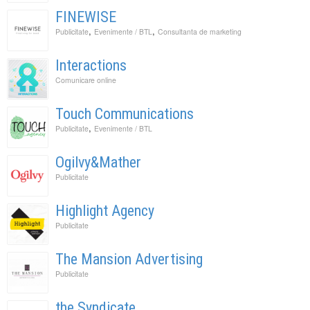
FINEWISE
,
,
Publicitate
Evenimente / BTL
Consultanta de marketing
Interactions
Comunicare online
Touch Communications
,
Publicitate
Evenimente / BTL
Ogilvy&Mather
Publicitate
Highlight Agency
Publicitate
The Mansion Advertising
Publicitate
the Syndicate