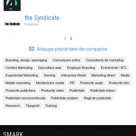
the Syndicate
Publicitate
Adauga prezentare de companie
Branding, design, packaging
Comunicare online
Consultanta de marketing
Content Marketing
Dezvoltare web
Employer Branding
Evenimente / BTL
Experiential Marketing
Gaming
Interactive Retail
Marketing direct
Media
Mobile marketing
Monitorizare media
PR
Productie audio
Productie foto
Productie publicitara
Productie video
Publicitate
Publicitate indoor
Publicitate neconventionala
Publicitate outdoor
Regii de publicitate
Research
Tipografii
Training
SMARK