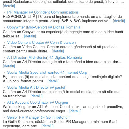
presă Redactarea de conținut editorial: comunicate de presă, interviuri,...
[detalii]
PR Manager @ Confident Communications
RESPONSABILITĂȚI Creare și implementare hands-on a strategiilor de
comunicare integrată pentru clienți B2B & B2C Implicare activă...
[detalii]
Copywriter (Mid–Senior) @ Digitas România
Căutăm un Copywriter cu experiență de agenție care știe că o idee bună
trebuie să...
[detalii]
Video Content Creator @ Cohn & Jansen
Căutăm un Video Content Creator care să gândească și să producă
content pentru unele dintre...
[detalii]
Art Director (Mid–Senior) @ Digitas România
Căutăm un Art Director care știe că e tare când o idee arată bine, dar...
[detalii]
Social Media Specialist wanted @ Internet Corp
Ești pasionat(ă) de social media, content creation și tendințele digitale?
Ai un ochi format pentru...
[detalii]
Social Media Art Director @ pastel
Căutăm un Art Director cu experiență în social media, care să știe cum
să transforme...
[detalii]
ATL Account Coordinator @ Oxygen
We’re looking for an ATL Account Coordinator – an organized, proactive,
and detail-oriented professional eager...
[detalii]
Senior PR Manager @ Golin Ketchum
La Golin Ketchum, căutăm un Senior PR Manager cu minimum 5 ani
experiență, care știe...
[detalii]