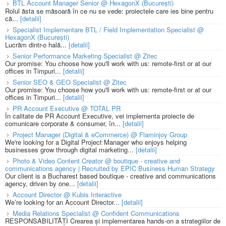
BTL Account Manager Senior @ HexagonX (București)
Rolul ăsta se măsoară în ce nu se vede: proiectele care ies bine pentru
că...
[detalii]
Specialist Implementare BTL / Field Implementation Specialist @
HexagonX (București)
Lucrăm dintr-o hală...
[detalii]
Senior Performance Marketing Specialist @ Zitec
Our promise: You choose how you'll work with us: remote-first or at our
offices in Timpuri...
[detalii]
Senior SEO & GEO Specialist @ Zitec
Our promise: You choose how you'll work with us: remote-first or at our
offices in Timpuri...
[detalii]
PR Account Executive @ TOTAL PR
În calitate de PR Account Executive, vei implementa proiecte de
comunicare corporate & consumer, în...
[detalii]
Project Manager (Digital & eCommerce) @ Flaminjoy Group
We're looking for a Digital Project Manager who enjoys helping
businesses grow through digital marketing...
[detalii]
Photo & Video Content Creator @ boutique - creative and
communications agency | Recruited by EPIC Business Human Strategy
Our client is a Bucharest based boutique - creative and communications
agency, driven by one...
[detalii]
Account Director @ Kubis Interactive
We’re looking for an Account Director...
[detalii]
Media Relations Specialist @ Confident Communications
RESPONSABILITĂȚI Crearea și implementarea hands-on a strategiilor de