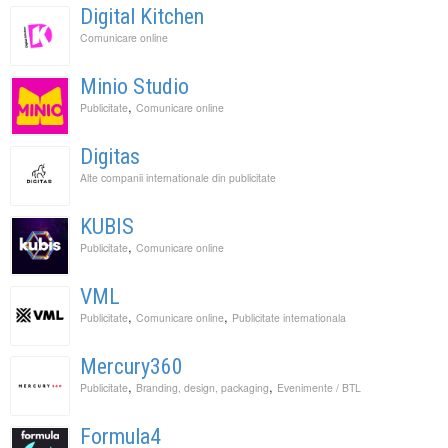
Digital Kitchen
Comunicare online
Minio Studio
,
Publicitate
Comunicare online
Digitas
Alte companii internationale din publicitate
KUBIS
,
Publicitate
Comunicare online
VML
,
,
Publicitate
Comunicare online
Publicitate internationala
Mercury360
,
,
Publicitate
Branding, design, packaging
Evenimente / BTL
Formula4