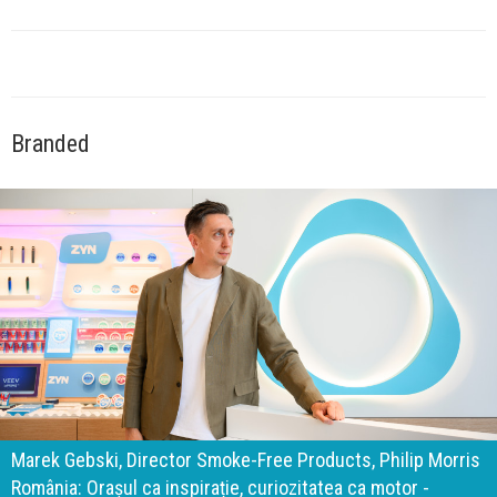
Branded
140 de ani de Mercedes-Benz. Ramona Pîrlog: Cel mai
important „test al timpului” este să inovăm constant, dar
cu aceeași responsabilitate față de oameni, siguranță și