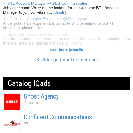
BTL Account Manager @ YES Communication
Job description: We're on the lookout for an awesome BTL Account
Manager to join our vibrant...
[detalii]
3D Artist – Shopper Experience @ Mercury360
Ai cel puțin 7 ani experiență în zona de BTL (evenimente, activări,
standuri și plasări...
[detalii]
Specialist Productie @ Godmother
Căutăm un profesionist versatil, cu experiență relevantă în producție, care
înțelege materiale, finisaje premium și...
[detalii]
vezi toate joburile
Adauga anunt de recrutare
Catalog IQads
Ghost Agency
Publicitate
Confident Communications
PR