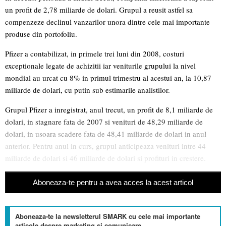
un profit de 2,78 miliarde de dolari. Grupul a reusit astfel sa
compenzeze declinul vanzarilor unora dintre cele mai importante
produse din portofoliu.
Pfizer a contabilizat, in primele trei luni din 2008, costuri
exceptionale legate de achizitii iar veniturile grupului la nivel
mondial au urcat cu 8% in primul trimestru al acestui an, la 10,87
miliarde de dolari, cu putin sub estimarile analistilor.
Grupul Pfizer a inregistrat, anul trecut, un profit de 8,1 miliarde de
dolari, in stagnare fata de 2007 si venituri de 48,29 miliarde de
dolari, in usoara scadere fata de 48,41 miliarde de dolari in anul
anterior.
Pentru anul in curs, grupul anticipeaza venituri intre 44
miliarde de dolari si 46 miliarde de dolari si profituri in crestere.
Aboneaza-te pentru a avea acces la acest articol
Aboneaza-te la newsletterul SMARK cu cele mai importante
articole despre marketing si comunicare