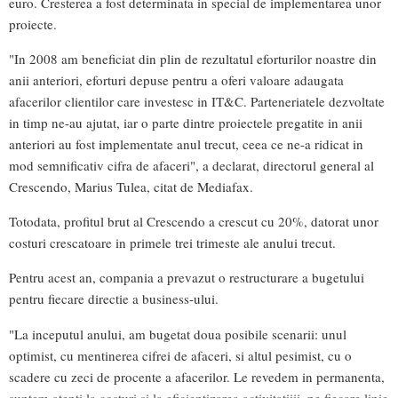
euro. Cresterea a fost determinata in special de implementarea unor
proiecte.
"In 2008 am beneficiat din plin de rezultatul eforturilor noastre din
anii anteriori, eforturi depuse pentru a oferi valoare adaugata
afacerilor clientilor care investesc in IT&C. Parteneriatele dezvoltate
in timp ne-au ajutat, iar o parte dintre proiectele pregatite in anii
anteriori au fost implementate anul trecut, ceea ce ne-a ridicat in
mod semnificativ cifra de afaceri", a declarat, directorul general al
Crescendo, Marius Tulea, citat de Mediafax.
Totodata, profitul brut al Crescendo a crescut cu 20%, datorat unor
costuri crescatoare in primele trei trimeste ale anului trecut.
Pentru acest an, compania a prevazut o restructurare a bugetului
pentru fiecare directie a business-ului.
"La inceputul anului, am bugetat doua posibile scenarii: unul
optimist, cu mentinerea cifrei de afaceri, si altul pesimist, cu o
scadere cu zeci de procente a afacerilor. Le revedem in permanenta,
suntem atenti la costuri si la eficientizarea activitatiiii, pe fiecare linie