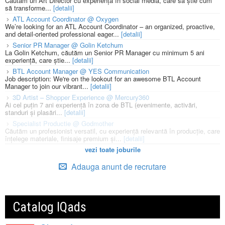
Căutăm un Art Director cu experiență în social media, care să știe cum
să transforme...
[detalii]
ATL Account Coordinator @ Oxygen
We’re looking for an ATL Account Coordinator – an organized, proactive,
and detail-oriented professional eager...
[detalii]
Senior PR Manager @ Golin Ketchum
La Golin Ketchum, căutăm un Senior PR Manager cu minimum 5 ani
experiență, care știe...
[detalii]
BTL Account Manager @ YES Communication
Job description: We're on the lookout for an awesome BTL Account
Manager to join our vibrant...
[detalii]
3D Artist – Shopper Experience @ Mercury360
Ai cel puțin 7 ani experiență în zona de BTL (evenimente, activări,
standuri și plasări...
[detalii]
Specialist Productie @ Godmother
Căutăm un profesionist versatil, cu experiență relevantă în producție, care
înțelege materiale, finisaje premium și...
[detalii]
vezi toate joburile
Adauga anunt de recrutare
Catalog IQads