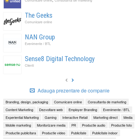
Comunicare online
Consultanta de marketing
The Geeks
Comunicare online
NAN Group
Evenimente / BTL
Sense8 Digital Technology
Clienti
Adauga prezentare de companie
Branding, design, packaging
Comunicare online
Consultanta de marketing
Content Marketing
Dezvoltare web
Employer Branding
Evenimente / BTL
Experiential Marketing
Gaming
Interactive Retail
Marketing direct
Media
Mobile marketing
Monitorizare media
PR
Productie audio
Productie foto
Productie publicitara
Productie video
Publicitate
Publicitate indoor