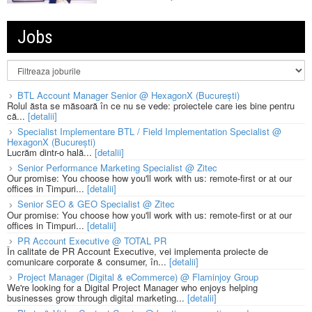
Jobs
BTL Account Manager Senior @ HexagonX (București)
Rolul ăsta se măsoară în ce nu se vede: proiectele care ies bine pentru
că...
[detalii]
Specialist Implementare BTL / Field Implementation Specialist @
HexagonX (București)
Lucrăm dintr-o hală...
[detalii]
Senior Performance Marketing Specialist @ Zitec
Our promise: You choose how you'll work with us: remote-first or at our
offices in Timpuri...
[detalii]
Senior SEO & GEO Specialist @ Zitec
Our promise: You choose how you'll work with us: remote-first or at our
offices in Timpuri...
[detalii]
PR Account Executive @ TOTAL PR
În calitate de PR Account Executive, vei implementa proiecte de
comunicare corporate & consumer, în...
[detalii]
Project Manager (Digital & eCommerce) @ Flaminjoy Group
We're looking for a Digital Project Manager who enjoys helping
businesses grow through digital marketing...
[detalii]