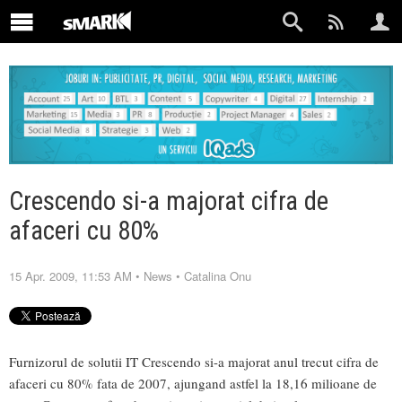
Crescendo si-a majorat cifra de
afaceri cu 80%
15 Apr. 2009, 11:53 AM
•
News
•
Catalina Onu
Furnizorul de solutii IT Crescendo si-a majorat anul trecut cifra de
afaceri cu 80% fata de 2007, ajungand astfel la 18,16 milioane de