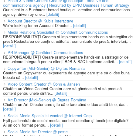
Photo & Video Content Creator @ boutique - creative and
communications agency | Recruited by EPIC Business Human Strategy
Our client is a Bucharest based boutique - creative and communications
agency, driven by one...
[detalii]
Account Director @ Kubis Interactive
We’re looking for an Account Director...
[detalii]
Media Relations Specialist @ Confident Communications
RESPONSABILITĂȚI Crearea și implementarea hands-on a strategiilor de
presă Redactarea de conținut editorial: comunicate de presă, interviuri,...
[detalii]
PR Manager @ Confident Communications
RESPONSABILITĂȚI Creare și implementare hands-on a strategiilor de
comunicare integrată pentru clienți B2B & B2C Implicare activă...
[detalii]
Copywriter (Mid–Senior) @ Digitas România
Căutăm un Copywriter cu experiență de agenție care știe că o idee bună
trebuie să...
[detalii]
Video Content Creator @ Cohn & Jansen
Căutăm un Video Content Creator care să gândească și să producă
content pentru unele dintre...
[detalii]
Art Director (Mid–Senior) @ Digitas România
Căutăm un Art Director care știe că e tare când o idee arată bine, dar...
[detalii]
Social Media Specialist wanted @ Internet Corp
Ești pasionat(ă) de social media, content creation și tendințele digitale?
Ai un ochi format pentru...
[detalii]
Social Media Art Director @ pastel