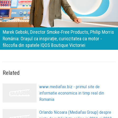
140 de ani de Mercedes-Benz. Ramona Pîrlog: Cel mai
important „test al timpului” este să inovăm constant, dar
cu aceeași responsabilitate față de oameni, siguranță și
calitate
Related
www.mediafax.biz - primul site de
informatie economica in timp real din
Romania
Orlando Nicoara (Mediafax Group) despre