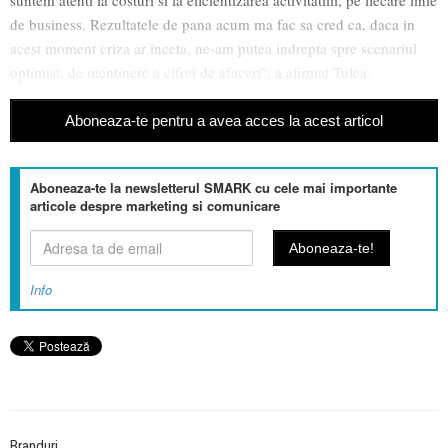
de business. Rezultatele de pana acum ma fac sa cred ca, daca in
acest moment criza ar inceta, ne-am putea indrepta spre scenariul
optimist, de mentinere a cifrei de afaceri", a afirmat Tulea.
Aboneaza-te pentru a avea acces la acest articol
Aboneaza-te la newsletterul SMARK cu cele mai importante
articole despre marketing si comunicare
Info
Branduri