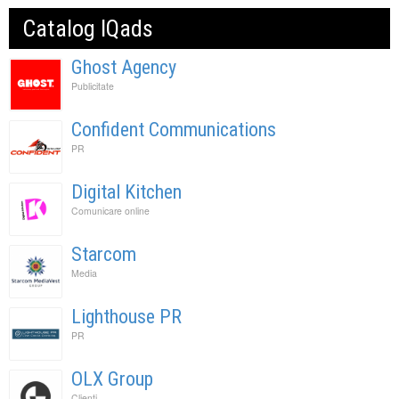
Catalog IQads
Ghost Agency
Publicitate
Confident Communications
PR
Digital Kitchen
Comunicare online
Starcom
Media
Lighthouse PR
PR
OLX Group
Clienti