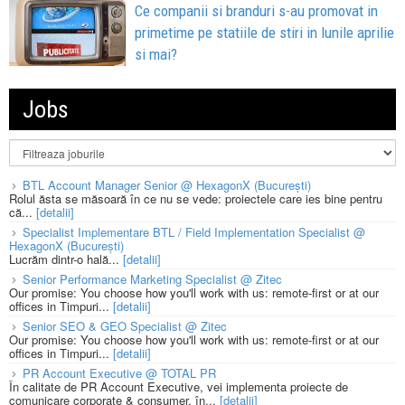
Ce companii si branduri s-au promovat in
primetime pe statiile de stiri in lunile aprilie
si mai?
Jobs
BTL Account Manager Senior @ HexagonX (București)
Rolul ăsta se măsoară în ce nu se vede: proiectele care ies bine pentru
că...
[detalii]
Specialist Implementare BTL / Field Implementation Specialist @
HexagonX (București)
Lucrăm dintr-o hală...
[detalii]
Senior Performance Marketing Specialist @ Zitec
Our promise: You choose how you'll work with us: remote-first or at our
offices in Timpuri...
[detalii]
Senior SEO & GEO Specialist @ Zitec
Our promise: You choose how you'll work with us: remote-first or at our
offices in Timpuri...
[detalii]
PR Account Executive @ TOTAL PR
În calitate de PR Account Executive, vei implementa proiecte de
comunicare corporate & consumer, în...
[detalii]