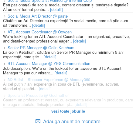
Social Media Specialist wanted @ Internet Corp
Ești pasionat(ă) de social media, content creation și tendințele digitale?
Ai un ochi format pentru...
[detalii]
Social Media Art Director @ pastel
Căutăm un Art Director cu experiență în social media, care să știe cum
să transforme...
[detalii]
ATL Account Coordinator @ Oxygen
We’re looking for an ATL Account Coordinator – an organized, proactive,
and detail-oriented professional eager...
[detalii]
Senior PR Manager @ Golin Ketchum
La Golin Ketchum, căutăm un Senior PR Manager cu minimum 5 ani
experiență, care știe...
[detalii]
BTL Account Manager @ YES Communication
Job description: We're on the lookout for an awesome BTL Account
Manager to join our vibrant...
[detalii]
3D Artist – Shopper Experience @ Mercury360
Ai cel puțin 7 ani experiență în zona de BTL (evenimente, activări,
standuri și plasări...
[detalii]
Specialist Productie @ Godmother
Căutăm un profesionist versatil, cu experiență relevantă în producție, care
înțelege materiale, finisaje premium și...
[detalii]
vezi toate joburile
Adauga anunt de recrutare