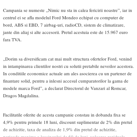
Campania se numeste „Nimic nu sta in calea fericirii noastre”, iar in
centrul ei se afla modelul Ford Mondeo echipat cu computer de
bord, ABS si EBD, 7 airbag-uri, radioCD, sistem de climatizare,
jante din aliaj si alte accesorii. Pretul acestuia este de 15.967 euro
fara TVA.
„Dorim sa diversificam cat mai mult structura ofertelor Ford, venind
in intampinarea clientilor nostri cu solutii pretabile nevoilor acestora.
In conditiile economice actuale am ales asocierea cu un partener de
finantare solid, pentru a inlesni accesul cumparatorilor la gama de
modele marca Ford”, a declarat Directorul de Vanzari al Romcar,
Dragos Magdalina.
Facilitatile oferite de acesta campanie constau in dobanda fixa se
4,9% pentru primele 18 luni, discount suplimentar de 2% din pretul
de achizitie, taxa de analiza de 1,9% din pretul de achizitie,
perioada maxima a leasingului de 60 de luni, valoarea reziduala