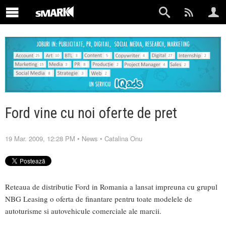
Ford vine cu noi oferte de pret
19 Mar. 2009, 12:28 PM
•
News
•
Catalina Onu
Reteaua de distributie Ford in Romania a lansat impreuna cu grupul
NBG Leasing o oferta de finantare pentru toate modelele de
autoturisme si autovehicule comerciale ale marcii.