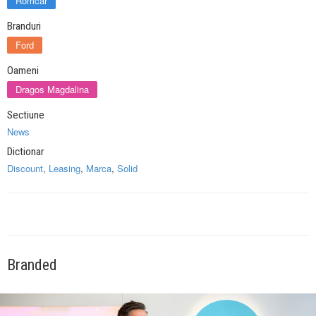
Romcar
Branduri
Ford
Oameni
Dragos Magdalina
Sectiune
News
Dictionar
Discount
,
Leasing
,
Marca
,
Solid
Branded