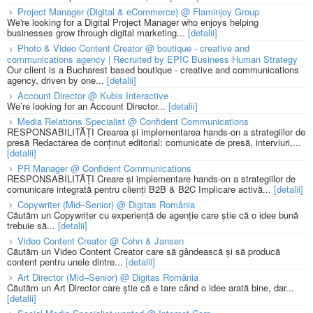
Project Manager (Digital & eCommerce) @ Flaminjoy Group
We're looking for a Digital Project Manager who enjoys helping
businesses grow through digital marketing...
[detalii]
Photo & Video Content Creator @ boutique - creative and
communications agency | Recruited by EPIC Business Human Strategy
Our client is a Bucharest based boutique - creative and communications
agency, driven by one...
[detalii]
Account Director @ Kubis Interactive
We’re looking for an Account Director...
[detalii]
Media Relations Specialist @ Confident Communications
RESPONSABILITĂȚI Crearea și implementarea hands-on a strategiilor de
presă Redactarea de conținut editorial: comunicate de presă, interviuri,...
[detalii]
PR Manager @ Confident Communications
RESPONSABILITĂȚI Creare și implementare hands-on a strategiilor de
comunicare integrată pentru clienți B2B & B2C Implicare activă...
[detalii]
Copywriter (Mid–Senior) @ Digitas România
Căutăm un Copywriter cu experiență de agenție care știe că o idee bună
trebuie să...
[detalii]
Video Content Creator @ Cohn & Jansen
Căutăm un Video Content Creator care să gândească și să producă
content pentru unele dintre...
[detalii]
Art Director (Mid–Senior) @ Digitas România
Căutăm un Art Director care știe că e tare când o idee arată bine, dar...
[detalii]