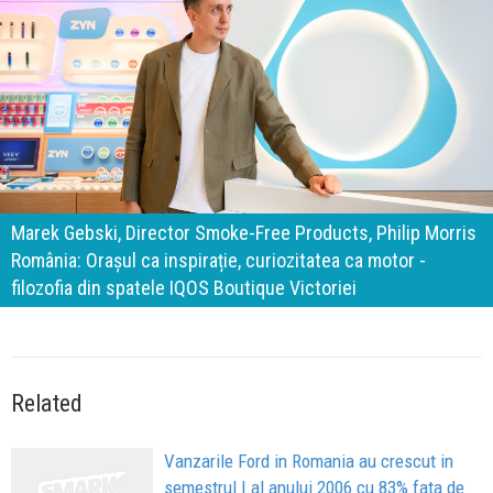
140 de ani de Mercedes-Benz. Ramona Pîrlog: Cel mai
important „test al timpului” este să inovăm constant, dar
cu aceeași responsabilitate față de oameni, siguranță și
calitate
Related
Vanzarile Ford in Romania au crescut in
semestrul I al anului 2006 cu 83% fata de