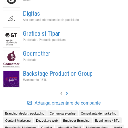
Digitas
Alte companii internationale din publicitate
Grafica si Tipar
,
Publicitate
Productie publicitara
Godmother
Publicitate
Backstage Production Group
Evenimente / BTL
Adauga prezentare de companie
Branding, design, packaging
Comunicare online
Consultanta de marketing
Content Marketing
Dezvoltare web
Employer Branding
Evenimente / BTL
Experiential Marketing
Gaming
Interactive Retail
Marketing direct
Media