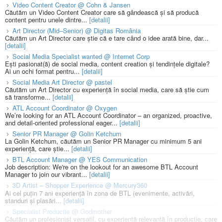
Video Content Creator @ Cohn & Jansen
Căutăm un Video Content Creator care să gândească și să producă
content pentru unele dintre...
[detalii]
Art Director (Mid–Senior) @ Digitas România
Căutăm un Art Director care știe că e tare când o idee arată bine, dar...
[detalii]
Social Media Specialist wanted @ Internet Corp
Ești pasionat(ă) de social media, content creation și tendințele digitale?
Ai un ochi format pentru...
[detalii]
Social Media Art Director @ pastel
Căutăm un Art Director cu experiență în social media, care să știe cum
să transforme...
[detalii]
ATL Account Coordinator @ Oxygen
We’re looking for an ATL Account Coordinator – an organized, proactive,
and detail-oriented professional eager...
[detalii]
Senior PR Manager @ Golin Ketchum
La Golin Ketchum, căutăm un Senior PR Manager cu minimum 5 ani
experiență, care știe...
[detalii]
BTL Account Manager @ YES Communication
Job description: We're on the lookout for an awesome BTL Account
Manager to join our vibrant...
[detalii]
3D Artist – Shopper Experience @ Mercury360
Ai cel puțin 7 ani experiență în zona de BTL (evenimente, activări,
standuri și plasări...
[detalii]
Specialist Productie @ Godmother
Căutăm un profesionist versatil, cu experiență relevantă în producție, care