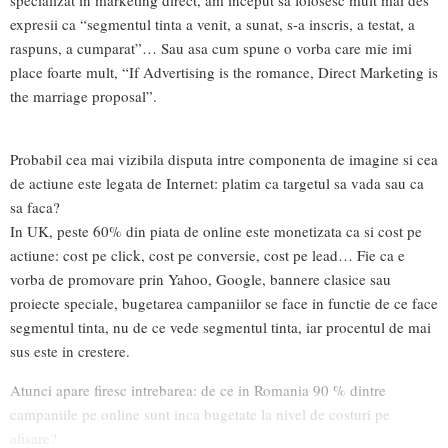
expresii ca “segmentul tinta a venit, a sunat, s-a inscris, a testat, a
raspuns, a cumparat”… Sau asa cum spune o vorba care mie imi
place foarte mult, “If Advertising is the romance, Direct Marketing is
the marriage proposal”.
Probabil cea mai vizibila disputa intre componenta de imagine si cea
de actiune este legata de Internet: platim ca targetul sa vada sau ca
sa faca?
In UK, peste 60% din piata de online este monetizata ca si cost pe
actiune: cost pe click, cost pe conversie, cost pe lead… Fie ca e
vorba de promovare prin Yahoo, Google, bannere clasice sau
proiecte speciale, bugetarea campaniilor se face in functie de ce face
segmentul tinta, nu de ce vede segmentul tinta, iar procentul de mai
sus este in crestere.
Atunci apare firesc intrebarea: de ce in Romania 90 % dintre
campaniile pe online sunt inca bugetate la nivel de costuri pe
afisare?