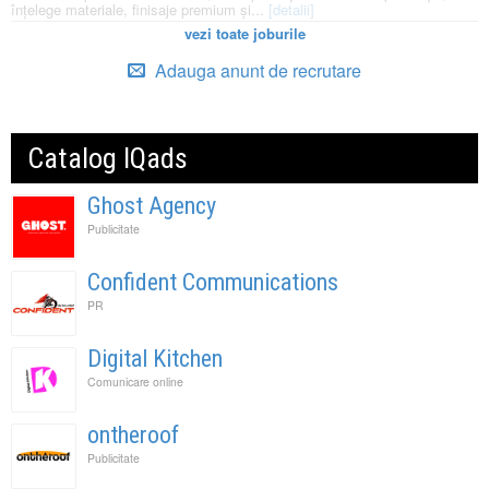
înțelege materiale, finisaje premium și...
[detalii]
vezi toate joburile
Adauga anunt de recrutare
Catalog IQads
Ghost Agency
Publicitate
Confident Communications
PR
Digital Kitchen
Comunicare online
ontheroof
Publicitate