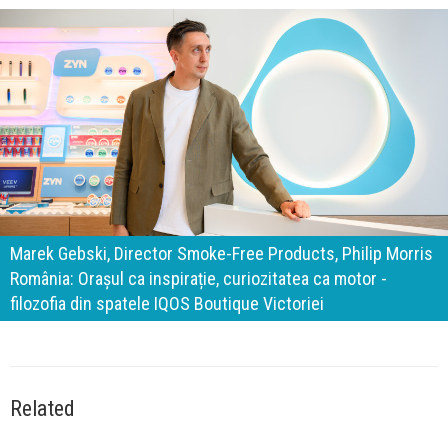
140 de ani de Mercedes-Benz. Ramona Pîrlog: Cel mai
important „test al timpului” este să inovăm constant, dar
cu aceeași responsabilitate față de oameni, siguranță și
calitate
Related