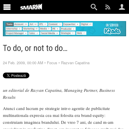
To do, or not to do…
24 Feb. 2009, 00:00 AM
•
Focus
•
Razvan Capatina
un editorial de Razvan Capatina, Managing Partner, Business
Results
Atunci cand lucram pe strategie intr-o agentie de publicitate
multinationala expresia cea mai folosita era brand-equity:
construiam imaginea brandului. De vreo 7 ani, de cand m-am
specializat in marketing direct, am inceput sa folosesc mult mai des