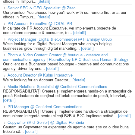
offices in Timpuri...
[detalii]
Senior SEO & GEO Specialist @ Zitec
Our promise: You choose how you'll work with us: remote-first or at our
offices in Timpuri...
[detalii]
PR Account Executive @ TOTAL PR
În calitate de PR Account Executive, vei implementa proiecte de
comunicare corporate & consumer, în...
[detalii]
Project Manager (Digital & eCommerce) @ Flaminjoy Group
We're looking for a Digital Project Manager who enjoys helping
businesses grow through digital marketing...
[detalii]
Photo & Video Content Creator @ boutique - creative and
communications agency | Recruited by EPIC Business Human Strategy
Our client is a Bucharest based boutique - creative and communications
agency, driven by one...
[detalii]
Account Director @ Kubis Interactive
We’re looking for an Account Director...
[detalii]
Media Relations Specialist @ Confident Communications
RESPONSABILITĂȚI Crearea și implementarea hands-on a strategiilor de
presă Redactarea de conținut editorial: comunicate de presă, interviuri,...
[detalii]
PR Manager @ Confident Communications
RESPONSABILITĂȚI Creare și implementare hands-on a strategiilor de
comunicare integrată pentru clienți B2B & B2C Implicare activă...
[detalii]
Copywriter (Mid–Senior) @ Digitas România
Căutăm un Copywriter cu experiență de agenție care știe că o idee bună
trebuie să...
[detalii]