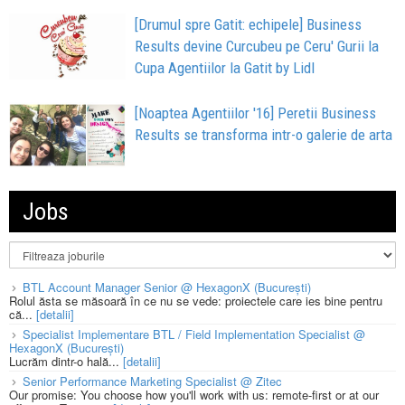
[Drumul spre Gatit: echipele] Business
Results devine Curcubeu pe Ceru' Gurii la
Cupa Agentiilor la Gatit by Lidl
[Noaptea Agentiilor '16] Peretii Business
Results se transforma intr-o galerie de arta
Jobs
BTL Account Manager Senior @ HexagonX (București)
Rolul ăsta se măsoară în ce nu se vede: proiectele care ies bine pentru
că...
[detalii]
Specialist Implementare BTL / Field Implementation Specialist @
HexagonX (București)
Lucrăm dintr-o hală...
[detalii]
Senior Performance Marketing Specialist @ Zitec
Our promise: You choose how you'll work with us: remote-first or at our