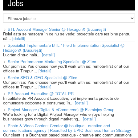
Jobs
BTL Account Manager Senior @ HexagonX (București)
Rolul ăsta se măsoară în ce nu se vede: proiectele care ies bine pentru
că...
[detalii]
Specialist Implementare BTL / Field Implementation Specialist @
HexagonX (București)
Lucrăm dintr-o hală...
[detalii]
Senior Performance Marketing Specialist @ Zitec
Our promise: You choose how you'll work with us: remote-first or at our
offices in Timpuri...
[detalii]
Senior SEO & GEO Specialist @ Zitec
Our promise: You choose how you'll work with us: remote-first or at our
offices in Timpuri...
[detalii]
PR Account Executive @ TOTAL PR
În calitate de PR Account Executive, vei implementa proiecte de
comunicare corporate & consumer, în...
[detalii]
Project Manager (Digital & eCommerce) @ Flaminjoy Group
We're looking for a Digital Project Manager who enjoys helping
businesses grow through digital marketing...
[detalii]
Photo & Video Content Creator @ boutique - creative and
communications agency | Recruited by EPIC Business Human Strategy
Our client is a Bucharest based boutique - creative and communications