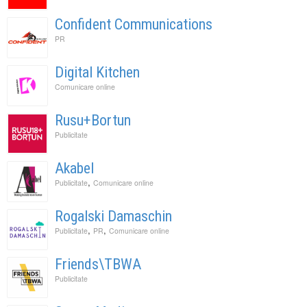
Confident Communications
PR
Digital Kitchen
Comunicare online
Rusu+Bortun
Publicitate
Akabel
,
Publicitate
Comunicare online
Rogalski Damaschin
,
,
Publicitate
PR
Comunicare online
Friends\TBWA
Publicitate