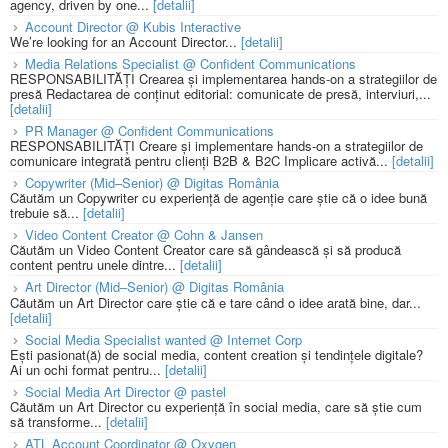
agency, driven by one...
[detalii]
Account Director @ Kubis Interactive
We’re looking for an Account Director...
[detalii]
Media Relations Specialist @ Confident Communications
RESPONSABILITĂȚI Crearea și implementarea hands-on a strategiilor de
presă Redactarea de conținut editorial: comunicate de presă, interviuri,...
[detalii]
PR Manager @ Confident Communications
RESPONSABILITĂȚI Creare și implementare hands-on a strategiilor de
comunicare integrată pentru clienți B2B & B2C Implicare activă...
[detalii]
Copywriter (Mid–Senior) @ Digitas România
Căutăm un Copywriter cu experiență de agenție care știe că o idee bună
trebuie să...
[detalii]
Video Content Creator @ Cohn & Jansen
Căutăm un Video Content Creator care să gândească și să producă
content pentru unele dintre...
[detalii]
Art Director (Mid–Senior) @ Digitas România
Căutăm un Art Director care știe că e tare când o idee arată bine, dar...
[detalii]
Social Media Specialist wanted @ Internet Corp
Ești pasionat(ă) de social media, content creation și tendințele digitale?
Ai un ochi format pentru...
[detalii]
Social Media Art Director @ pastel
Căutăm un Art Director cu experiență în social media, care să știe cum
să transforme...
[detalii]
ATL Account Coordinator @ Oxygen