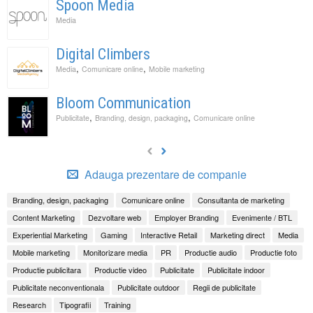
Spoon Media
Media
Digital Climbers
,
,
Media
Comunicare online
Mobile marketing
Bloom Communication
,
,
Publicitate
Branding, design, packaging
Comunicare online
Adauga prezentare de companie
Branding, design, packaging
Comunicare online
Consultanta de marketing
Content Marketing
Dezvoltare web
Employer Branding
Evenimente / BTL
Experiential Marketing
Gaming
Interactive Retail
Marketing direct
Media
Mobile marketing
Monitorizare media
PR
Productie audio
Productie foto
Productie publicitara
Productie video
Publicitate
Publicitate indoor
Publicitate neconventionala
Publicitate outdoor
Regii de publicitate
Research
Tipografii
Training