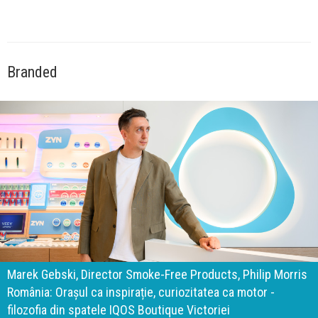
Branded
140 de ani de Mercedes-Benz. Ramona Pîrlog: Cel mai
important „test al timpului” este să inovăm constant, dar
cu aceeași responsabilitate față de oameni, siguranță și
calitate