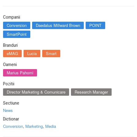
Companii
Conversion
Daedalus Millward Brown
POINT
SmartPoint
Branduri
eMAG
Lucia
Smart
Oameni
Marius Pahomi
Pozitii
Director Marketing & Comunicare
Research Manager
Sectiune
News
Dictionar
Conversion
,
Marketing
,
Media