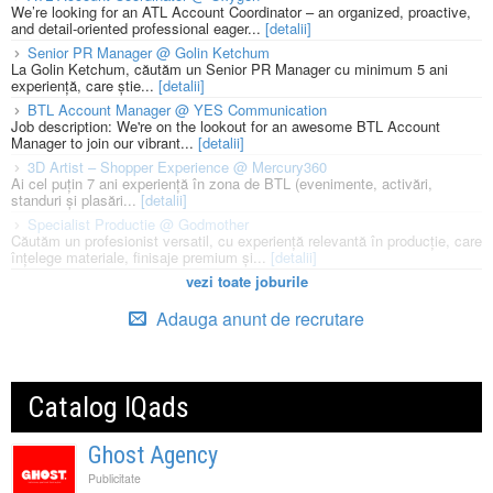
We’re looking for an ATL Account Coordinator – an organized, proactive,
and detail-oriented professional eager...
[detalii]
Senior PR Manager @ Golin Ketchum
La Golin Ketchum, căutăm un Senior PR Manager cu minimum 5 ani
experiență, care știe...
[detalii]
BTL Account Manager @ YES Communication
Job description: We're on the lookout for an awesome BTL Account
Manager to join our vibrant...
[detalii]
3D Artist – Shopper Experience @ Mercury360
Ai cel puțin 7 ani experiență în zona de BTL (evenimente, activări,
standuri și plasări...
[detalii]
Specialist Productie @ Godmother
Căutăm un profesionist versatil, cu experiență relevantă în producție, care
înțelege materiale, finisaje premium și...
[detalii]
vezi toate joburile
Adauga anunt de recrutare
Catalog IQads
Ghost Agency
Publicitate