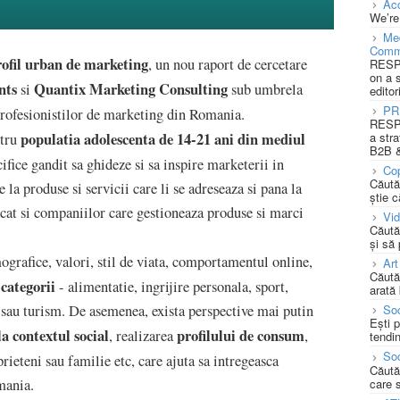
Acc
We’re
Med
Comm
ofil urban de marketing
, un nou raport de cercetare
RESPO
on a 
nts
Quantix
Marketing Consulting
si
sub umbrela
editor
PR
profesionistilor de marketing din Romania.
RESPO
populatia adolescenta de 14-21 ani din mediul
a stra
ntru
B2B &
cifice gandit sa ghideze si sa inspire marketerii in
Cop
Căută
e la produse si servicii care li se adreseaza si pana la
știe c
, cat si companiilor care gestioneaza produse si marci
Vi
Căută
și să
grafice, valori, stil de viata, comportamentul online,
Art
Căută
 categorii
- alimentatie, ingrijire personala, sport,
arată 
sau turism. De asemenea, exista perspective mai putin
Soc
Ești 
la contextul social
profilului de consum
, realizarea
,
tendin
Soc
prieteni sau familie etc, care ajuta sa intregeasca
Căută
care 
mania.