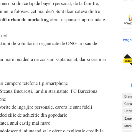
nerii si din ce tip de buget (personal, de la familie,
anume le folosesc cel mai des? Sunt doar cateva dintre
ofil urban de marketing
ofera raspunsuri aprofundate.
rnet
 actiuni de voluntariat organizate de ONG-uri sau de
mai mare incidenta de consum saptamanal, dar si cea mai
a isi cumpere telefone tip smartphone
 Steaua Bucuresti, iar din strainatate, FC Barcelona
Brand
hone
Consu
rite de ingrijire personale, carora le sunt fideli
Dezv
deciziile de achizitie din gopodarie
Exper
litatea unui castig mai mare
Marke
 adolescenti, ajungand sa le ofere o explicatie credibila