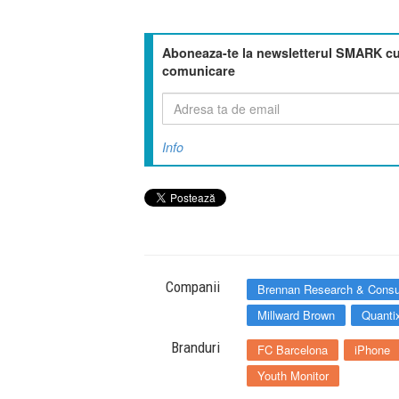
Aboneaza-te la newsletterul SMARK cu 
comunicare
Info
Companii
Brennan Research & Consu
Millward Brown
Quanti
Branduri
FC Barcelona
iPhone
Youth Monitor