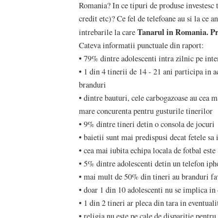
Romania? In ce tipuri de produse investesc ti
credit etc)? Ce fel de telefoane au si la ce 
Tanarul in Romania. Pr
intrebarile la care
Cateva informatii punctuale din raport:
• 79% dintre adolescenti intra zilnic pe inte
• 1 din 4 tinerii de 14 - 21 ani participa in
branduri
• dintre bauturi, cele carbogazoase au cea 
mare concurenta pentru gusturile tinerilor
• 9% dintre tineri detin o consola de jocuri
• baietii sunt mai predispusi decat fetele s
• cea mai iubita echipa locala de fotbal este
• 5% dintre adolescenti detin un telefon ip
• mai mult de 50% din tineri au branduri favo
• doar 1 din 10 adolescenti nu se implica in 
• 1 din 2 tineri ar pleca din tara in eventua
• religia nu este pe cale de disparitie pentru