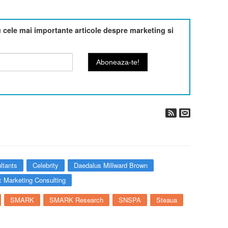
cele mai importante articole despre marketing si
ltants
Celebrity
Daedalus Millward Brown
x Marketing Consulting
SMARK
SMARK Research
SNSPA
Steaua