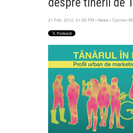
despre tinerii de
21 Feb. 2012, 21:59 PM
•
News
•
Carmen M