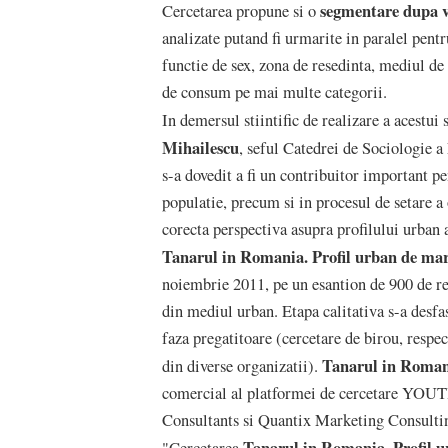
segmentare dupa va
Cercetarea propune si o
analizate putand fi urmarite in paralel pentr
functie de sex, zona de resedinta, mediul de r
de consum pe mai multe categorii.
In demersul stiintific de realizare a acestui
Mihailescu
, seful Catedrei de Sociologie a
s-a dovedit a fi un contribuitor important p
populatie, precum si in procesul de setare a
corecta perspectiva asupra profilului urban 
Tanarul in Romania. Profil urban de ma
noiembrie 2011, pe un esantion de 900 de re
din mediul urban. Etapa calitativa s-a desfas
faza pregatitoare (cercetare de birou, respe
Tanarul in Romani
din diverse organizatii).
comercial al platformei de cercetare YO
Consultants si Quantix Marketing Consulti
Tanarul in Romania. Profil 