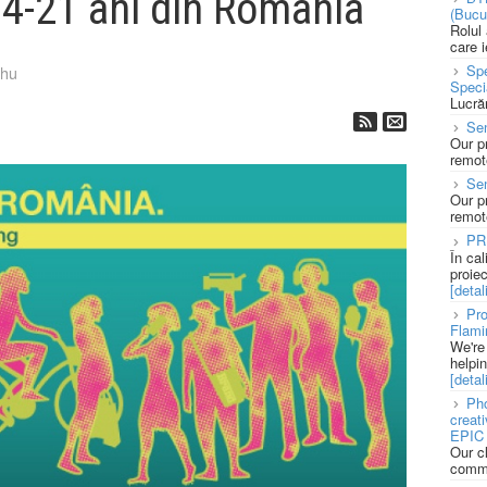
 14-21 ani din Romania
(Bucu
Rolul
care 
Spe
ihu
Speci
Lucră
Sen
Our p
remote
Se
Our p
remote
PR
În ca
proie
[detali
Pro
Flami
We're
helpi
[detali
Pho
creat
EPIC 
Our c
commu