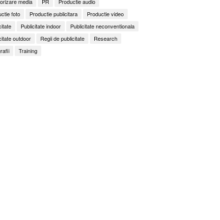
orizare media
PR
Productie audio
ctie foto
Productie publicitara
Productie video
citate
Publicitate indoor
Publicitate neconventionala
citate outdoor
Regii de publicitate
Research
rafii
Training