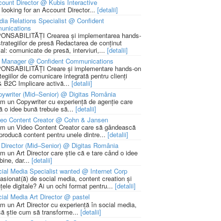
ount Director @ Kubis Interactive
 looking for an Account Director...
[detalii]
ia Relations Specialist @ Confident
unications
NSABILITĂȚI Crearea și implementarea hands-
strategiilor de presă Redactarea de conținut
ial: comunicate de presă, interviuri,...
[detalii]
 Manager @ Confident Communications
NSABILITĂȚI Creare și implementare hands-on
tegiilor de comunicare integrată pentru clienți
 B2C Implicare activă...
[detalii]
ywriter (Mid–Senior) @ Digitas România
m un Copywriter cu experiență de agenție care
ă o idee bună trebuie să...
[detalii]
deo Content Creator @ Cohn & Jansen
m un Video Content Creator care să gândească
 producă content pentru unele dintre...
[detalii]
 Director (Mid–Senior) @ Digitas România
m un Art Director care știe că e tare când o idee
bine, dar...
[detalii]
ial Media Specialist wanted @ Internet Corp
pasionat(ă) de social media, content creation și
țele digitale? Ai un ochi format pentru...
[detalii]
ial Media Art Director @ pastel
m un Art Director cu experiență în social media,
să știe cum să transforme...
[detalii]