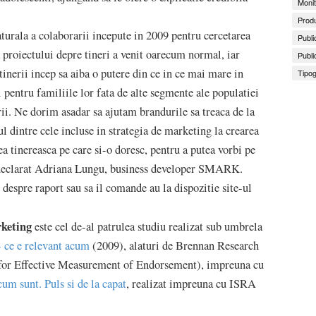
Monit
Produ
aturala a colaborarii incepute in 2009 pentru cercetarea
Publi
 proiectului depre tineri a venit oarecum normal, iar
Publi
inerii incep sa aiba o putere din ce in ce mai mare in
Tipog
i pentru familiile lor fata de alte segmente ale populatiei
ii. Ne dorim asadar sa ajutam brandurile sa treaca de la
l dintre cele incluse in strategia de marketing la crearea
ea tinereasca pe care si-o doresc, pentru a putea vorbi pe
 a declarat Adriana Lungu, business developer SMARK.
 despre raport sau sa il comande au la dispozitie site-ul
rketing
este cel de-al patrulea studiu realizat sub umbrela
- ce e relevant acum
(2009), alaturi de Brennan Research
for Effective Measurement of Endorsement), impreuna cu
um sunt. Puls si de la capat
, realizat impreuna cu ISRA