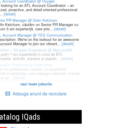
L Account Coordinator @ Oxygen
 looking for an ATL Account Coordinator – an
zed, proactive, and detail-oriented professional
...
[detalii]
nior PR Manager @ Golin Ketchum
lin Ketchum, căutăm un Senior PR Manager cu
um 5 ani experiență, care știe...
[detalii]
L Account Manager @ YES Communication
escription: We're on the lookout for an awesome
ccount Manager to join our vibrant...
[detalii]
Artist – Shopper Experience @ Mercury360
l puțin 7 ani experiență în zona de BTL
mente, activări, standuri și plasări...
[detalii]
cialist Productie @ Godmother
m un profesionist versatil, cu experiență
ntă în producție, care înțelege materiale, finisaje
um și...
[detalii]
vezi toate joburile
Adauga anunt de recrutare
atalog IQads