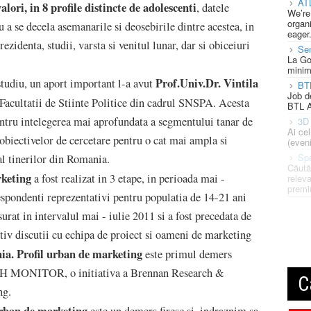
AT
lori, in 8 profile distincte de adolescenti
, datele
We’re
organi
u a se decela asemanarile si deosebirile dintre acestea, in
eager
ezidenta, studii, varsta si venitul lunar, dar si obiceiuri
Se
La Go
minim
Prof.Univ.Dr. Vintila
 studiu, un aport important l-a avut
BT
Job d
 Facultatii de Stiinte Politice din cadrul SNSPA. Acesta
BTL A
entru intelegerea mai aprofundata a segmentului tanar de
3D 
Ai ce
 obiectivelor de cercetare pentru o cat mai ampla si
(eveni
Spe
al tinerilor din Romania.
Căută
rketing
a fost realizat in 3 etape, in perioada mai -
releva
premi
spondenti reprezentativi pentru populatia de 14-21 ani
urat in intervalul mai - iulie 2011 si a fost precedata de
ctiv discutii cu echipa de proiect si oameni de marketing
a. Profil urban de marketing
este primul demers
UTH MONITOR, o initiativa a Brennan Research &
C
ng.
urban de marketing