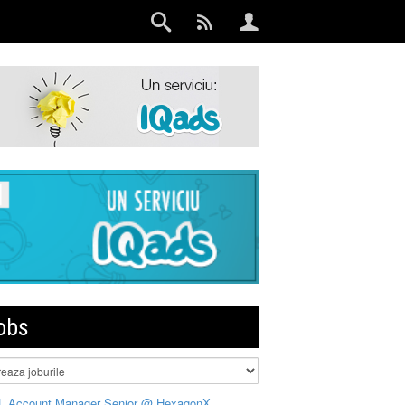
obs
L Account Manager Senior @ HexagonX