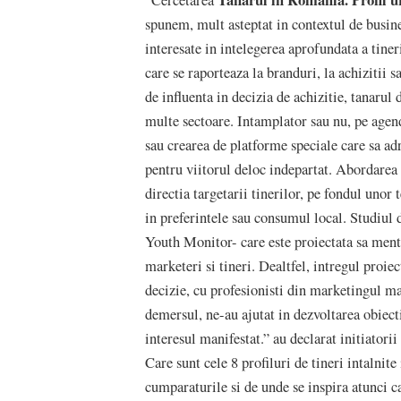
"Cercetarea
spunem, mult asteptat in contextul de busine
interesate in intelegerea aprofundata a tiner
care se raporteaza la branduri, la achizitii 
de influenta in decizia de achizitie, tanaru
multe sectoare. Intamplator sau nu, pe agend
sau crearea de platforme speciale care sa ad
pentru viitorul deloc indepartat. Abordarea 
directia targetarii tinerilor, pe fondul unor
in preferintele sau consumul local. Studiul 
Youth Monitor- care este proiectata sa menti
marketeri si tineri. Dealtfel, intregul proie
decizie, cu profesionisti din marketingul mar
demersul, ne-au ajutat in dezvoltarea obiect
interesul manifestat.” au declarat initi
Care sunt cele 8 profiluri de tineri intalni
cumparaturile si de unde se inspira atunci c