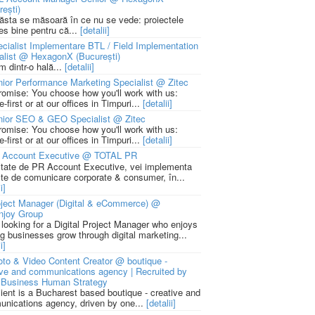
rești)
 ăsta se măsoară în ce nu se vede: proiectele
ies bine pentru că...
[detalii]
cialist Implementare BTL / Field Implementation
alist @ HexagonX (București)
m dintr-o hală...
[detalii]
ior Performance Marketing Specialist @ Zitec
romise: You choose how you'll work with us:
-first or at our offices in Timpuri...
[detalii]
nior SEO & GEO Specialist @ Zitec
romise: You choose how you'll work with us:
-first or at our offices in Timpuri...
[detalii]
 Account Executive @ TOTAL PR
litate de PR Account Executive, vei implementa
cte de comunicare corporate & consumer, în...
i]
ject Manager (Digital & eCommerce) @
njoy Group
 looking for a Digital Project Manager who enjoys
ng businesses grow through digital marketing...
i]
to & Video Content Creator @ boutique -
ive and communications agency | Recruited by
Business Human Strategy
lient is a Bucharest based boutique - creative and
nications agency, driven by one...
[detalii]