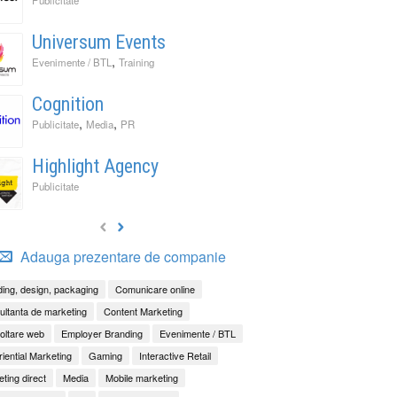
Universum Events
,
Evenimente / BTL
Training
Cognition
,
,
Publicitate
Media
PR
Highlight Agency
Publicitate
Adauga prezentare de companie
ing, design, packaging
Comunicare online
ltanta de marketing
Content Marketing
oltare web
Employer Branding
Evenimente / BTL
iential Marketing
Gaming
Interactive Retail
ting direct
Media
Mobile marketing