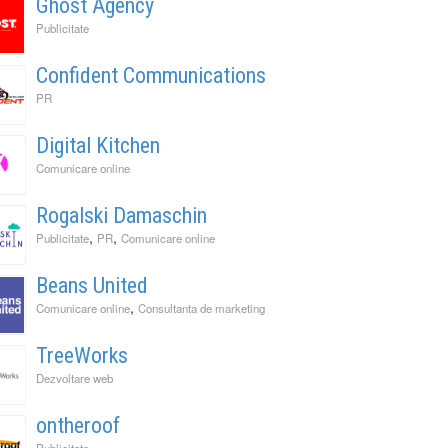
Ghost Agency
Publicitate
Confident Communications
PR
Digital Kitchen
Comunicare online
Rogalski Damaschin
,
,
Publicitate
PR
Comunicare online
Beans United
,
Comunicare online
Consultanta de marketing
TreeWorks
Dezvoltare web
ontheroof
Publicitate