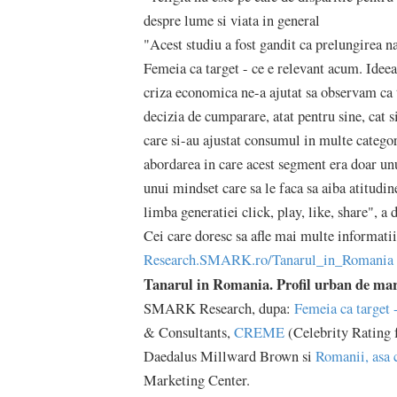
despre lume si viata in general
"Acest studiu a fost gandit ca prelungirea n
Femeia ca target - ce e relevant acum. Ideea
criza economica ne-a ajutat sa observam ca t
decizia de cumparare, atat pentru sine, cat s
care si-au ajustat consumul in multe categor
abordarea in care acest segment era doar unu
unui mindset care sa le faca sa aiba atitudin
limba generatiei click, play, like, share",
Cei care doresc sa afle mai multe informatii
Research.SMARK.ro/Tanarul_in_Romania
Tanarul in Romania. Profil urban de ma
SMARK Research, dupa:
Femeia ca target 
& Consultants,
CREME
(Celebrity Rating 
Daedalus Millward Brown si
Romanii, asa c
Marketing Center.