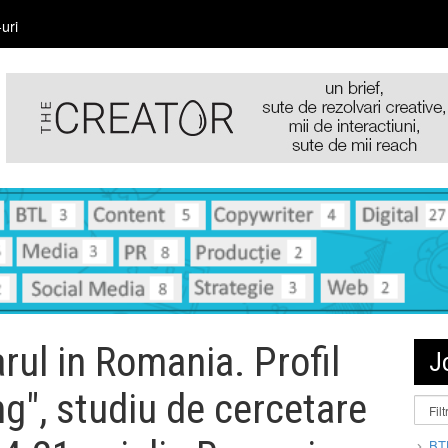
uri
rul in Romania. Profil
J
g", studiu de cercetare
BT