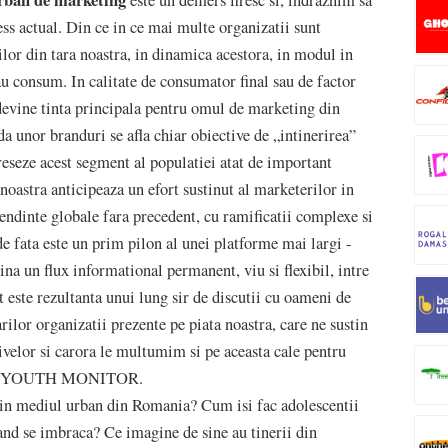
este un demers firesc si, indraznim sa
ss actual. Din ce in ce mai multe organizatii sunt
ilor din tara noastra, in dinamica acestora, in modul in
sau consum. In calitate de consumator final sau de factor
l devine tinta principala pentru omul de marketing din
a unor branduri se afla chiar obiective de „intinerirea”
reseze acest segment al populatiei atat de important
noastra anticipeaza un efort sustinut al marketerilor in
 tendinte globale fara precedent, cu ramificatii complexe si
de fata este un prim pilon al unei platforme mai largi -
na un flux informational permanent, viu si flexibil, intre
ct este rezultanta unui lung sir de discutii cu oameni de
ilor organizatii prezente pe piata noastra, care ne sustin
ivelor si carora le multumim si pe aceasta cale pentru
atorii YOUTH MONITOR.
te in mediul urban din Romania? Cum isi fac adolescentii
and se imbraca? Ce imagine de sine au tinerii din