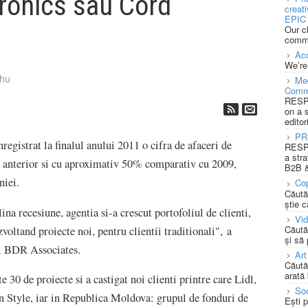
tronics sau Cord
creat
EPIC 
Our c
commu
Acc
We’re
hu
Med
Comm
RESPO
on a 
editor
PR
istrat la finalul anului 2011 o cifra de afaceri de
RESPO
a stra
ul anterior si cu aproximativ 50% comparativ cu 2009,
B2B &
niei.
Cop
Căută
știe c
ina recesiune, agentia si-a crescut portofoliul de clienti,
Vi
Căută
zvoltand proiecte noi, pentru clientii traditionali", a
și să
al BDR Associates.
Art
Căută
arată 
0 de proiecte si a castigat noi clienti printre care Lidl,
Soc
 Style, iar in Republica Moldova: grupul de fonduri de
Ești 