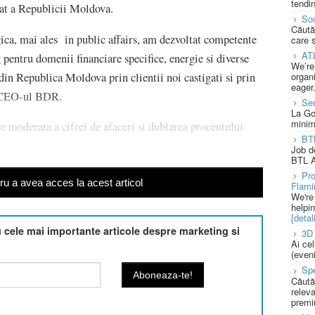
tendin
tat a Republicii Moldova.
Soc
Căută
gica, mai ales in public affairs, am dezvoltat competente
care 
AT
pentru domenii financiare specifice, energie si diverse
We’re
 din Republica Moldova prin clientii noi castigati si prin
organi
eager
at CEO-ul BDR.
Se
La Go
minim
e moderata a cifrei de afaceri si dublarea procentului
BT
Job d
BTL A
Pro
u a avea acces la acest articol
Flami
We're
helpi
[detali
cele mai importante articole despre marketing si
3D 
Ai ce
(eveni
Spe
Căută
releva
premi