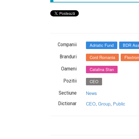
Companii
Adriatic Fund
BDR Ass
Branduri
Cord Romania
Flextron
Oameni
Catalina Stan
Pozitii
CEO
Sectiune
News
Dictionar
CEO
,
Group
,
Public