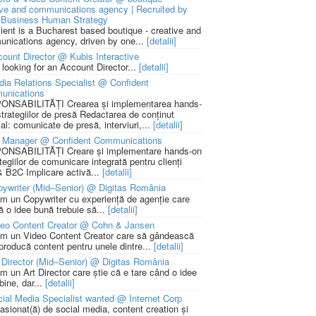
ive and communications agency | Recruited by
Business Human Strategy
lient is a Bucharest based boutique - creative and
nications agency, driven by one...
[detalii]
ount Director @ Kubis Interactive
 looking for an Account Director...
[detalii]
ia Relations Specialist @ Confident
unications
NSABILITĂȚI Crearea și implementarea hands-
strategiilor de presă Redactarea de conținut
ial: comunicate de presă, interviuri,...
[detalii]
 Manager @ Confident Communications
NSABILITĂȚI Creare și implementare hands-on
tegiilor de comunicare integrată pentru clienți
 B2C Implicare activă...
[detalii]
ywriter (Mid–Senior) @ Digitas România
m un Copywriter cu experiență de agenție care
ă o idee bună trebuie să...
[detalii]
deo Content Creator @ Cohn & Jansen
m un Video Content Creator care să gândească
 producă content pentru unele dintre...
[detalii]
 Director (Mid–Senior) @ Digitas România
m un Art Director care știe că e tare când o idee
bine, dar...
[detalii]
ial Media Specialist wanted @ Internet Corp
pasionat(ă) de social media, content creation și