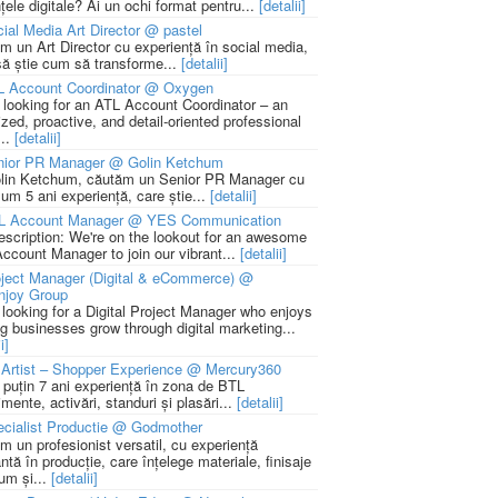
țele digitale? Ai un ochi format pentru...
[detalii]
ial Media Art Director @ pastel
m un Art Director cu experiență în social media,
să știe cum să transforme...
[detalii]
L Account Coordinator @ Oxygen
 looking for an ATL Account Coordinator – an
zed, proactive, and detail-oriented professional
...
[detalii]
nior PR Manager @ Golin Ketchum
lin Ketchum, căutăm un Senior PR Manager cu
um 5 ani experiență, care știe...
[detalii]
L Account Manager @ YES Communication
escription: We're on the lookout for an awesome
ccount Manager to join our vibrant...
[detalii]
ject Manager (Digital & eCommerce) @
njoy Group
 looking for a Digital Project Manager who enjoys
ng businesses grow through digital marketing...
i]
Artist – Shopper Experience @ Mercury360
l puțin 7 ani experiență în zona de BTL
mente, activări, standuri și plasări...
[detalii]
cialist Productie @ Godmother
m un profesionist versatil, cu experiență
ntă în producție, care înțelege materiale, finisaje
um și...
[detalii]