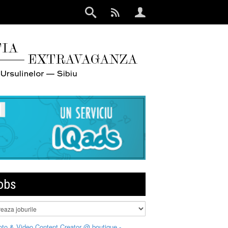
obs
to & Video Content Creator @ boutique -