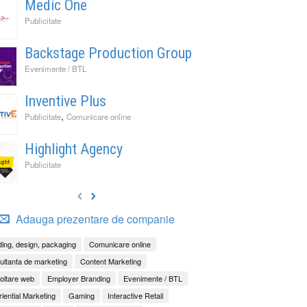
Medic One
It Back, Pepsi! Nostalgia anilor 2000 devine o experi
rile nu mai concurează prin experiențe. Concurează 
ess to Human. Cum construiește George Brand Love 
Publicitate
enență
ități
Backstage Production Group
Evenimente / BTL
Inventive Plus
,
Publicitate
Comunicare online
Highlight Agency
Publicitate
Adauga prezentare de companie
ing, design, packaging
Comunicare online
ltanta de marketing
Content Marketing
oltare web
Employer Branding
Evenimente / BTL
iential Marketing
Gaming
Interactive Retail