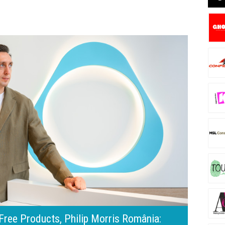
-Benz. Ramona Pîrlog: Cel mai important „test al