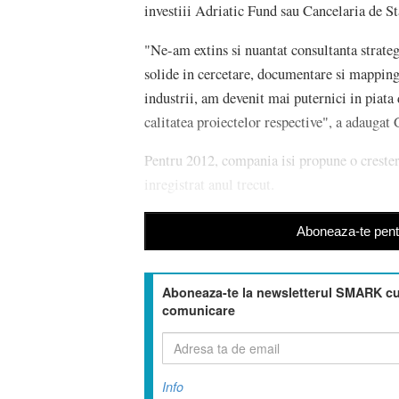
investiii Adriatic Fund sau Cancelaria de S
"Ne-am extins si nuantat consultanta strate
solide in cercetare, documentare si mapping 
industrii, am devenit mai puternici in piata
calitatea proiectelor respective", a adaug
Pentru 2012, compania isi propune o crester
inregistrat anul trecut.
Aboneaza-te pentr
Aboneaza-te la newsletterul SMARK cu 
comunicare
Info