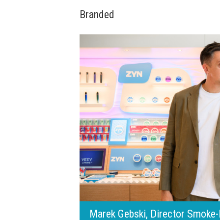
Branded
digital.
ilip Morris România:
140 de ani de Mercedes