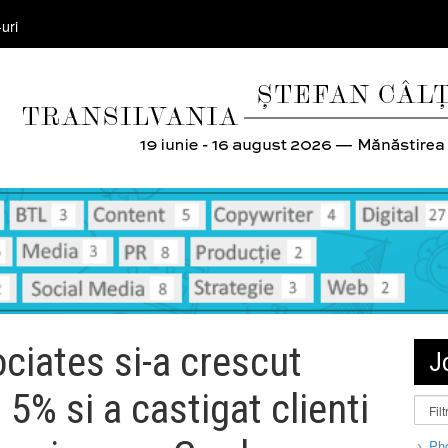
uri
ciates si-a crescut
J
 5% si a castigat clienti
Pho