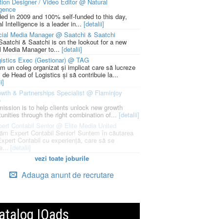
ion Designer / Video Editor @ Natural
igence
ed in 2009 and 100% self-funded to this day,
l Intelligence is a leader in...
[detalii]
cial Media Manager @ Saatchi & Saatchi
Saatchi & Saatchi is on the lookout for a new
l Media Manager to...
[detalii]
istics Exec (Gestionar) @ TAG
m un coleg organizat și implicat care să lucreze
i de Head of Logistics și să contribuie la...
i]
wth & Partnerships Specialist @ Flaminjoy
p
mission is to help clients unlock new growth
unities through the right combination of...
[detalii]
ert Contabil Senior @ Elite Media United
ăm Expert Contabil Senior! Suntem în căutarea
Expert Contabil cu experiență, care să se
e...
[detalii]
vezi toate joburile
Adauga anunt de recrutare
atalog IQads