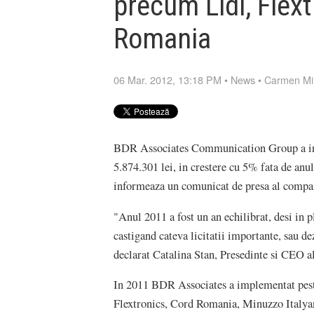
precum Lidl, Flex
Romania
06 Mar. 2012, 13:18 PM
•
News
•
Carmen Mi
BDR Associates Communication Group a inreg
5.874.301 lei, in crestere cu 5% fata de an
informeaza un comunicat de presa al compa
"Anul 2011 a fost un an echilibrat, desi in pl
castigand cateva licitatii importante, sau de
declarat Catalina Stan, Presedinte si CEO 
In 2011 BDR Associates a implementat peste 3
Flextronics, Cord Romania, Minuzzo Italyan