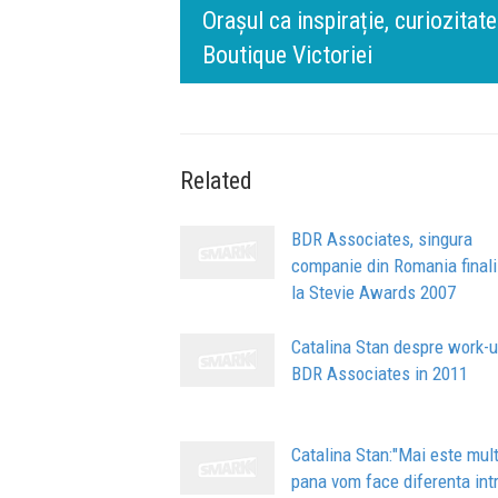
l BT Visa: A NEW
zofia din spatele IQOS
timpului” este să inovă
de oameni, siguranță și 
Related
BDR Associates, singura
companie din Romania finali
la Stevie Awards 2007
Catalina Stan despre work-u
BDR Associates in 2011
Catalina Stan:"Mai este mul
pana vom face diferenta int