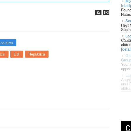
Mot
Intell
Found
Natura
So
Hey! 
Socia
Log
Căută
ociates
alătur
[detali
ics
Lidl
Republica
Gro
Grou
Your 
opport
Exp
Angaj
unui 
alătur
C