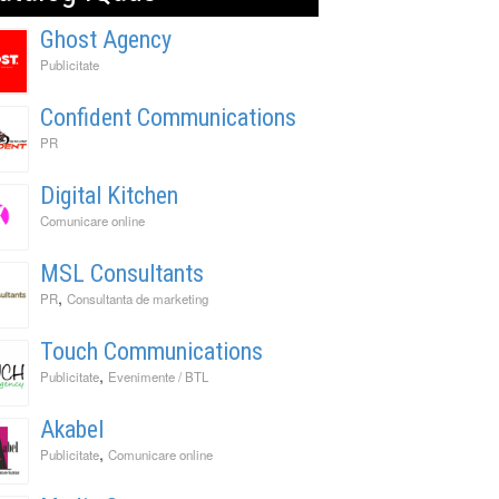
Ghost Agency
Publicitate
Confident Communications
PR
Digital Kitchen
Comunicare online
MSL Consultants
,
PR
Consultanta de marketing
Touch Communications
,
Publicitate
Evenimente / BTL
Akabel
,
Publicitate
Comunicare online