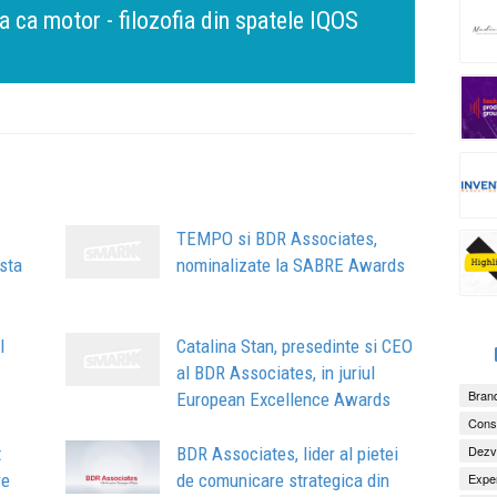
m constant, dar cu aceeași responsabilitate față
Bring 
Brandu
Busin
calitate
apart
comun
TEMPO si BDR Associates,
sta
nominalizate la SABRE Awards
l
Catalina Stan, presedinte si CEO
al BDR Associates, in juriul
Brand
European Excellence Awards
Consu
Dezv
t
BDR Associates, lider al pietei
re
de comunicare strategica din
Exper