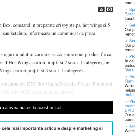
care 
Spe
Speci
Lucră
ox, constand in preparate crispy strips, hot wings si 5
Sen
Our p
roi sau ketchup, informeaza un comunicat de presa
remote
Se
Our p
remote
e singuri modul in care vor sa consume noul produs: fie ca
PR
În ca
4 Hot Wings, cartofi prajiti si 2 sosuri la alegere), fie
proie
[detali
gs, cartofi prajiti si 3 sosuri la alegere).
Pro
Flami
restaurantele KFC din Marea Britanie, Franta, Polonia si
We're
helpi
or clientilor KFC imediat dupa lansare.
[detali
Pho
creat
u a avea acces la acest articol
EPIC 
Our c
commu
Acc
cele mai importante articole despre marketing si
We’re