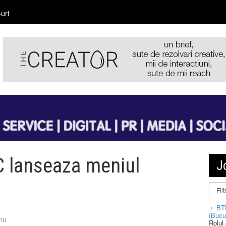
uri
C lanseaza meniul
J
BT
(Bucu
hu
Rolul