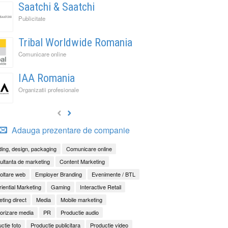
Saatchi & Saatchi
Publicitate
Tribal Worldwide Romania
Comunicare online
IAA Romania
Organizatii profesionale
Adauga prezentare de companie
ing, design, packaging
Comunicare online
ltanta de marketing
Content Marketing
oltare web
Employer Branding
Evenimente / BTL
iential Marketing
Gaming
Interactive Retail
ting direct
Media
Mobile marketing
orizare media
PR
Productie audio
ctie foto
Productie publicitara
Productie video