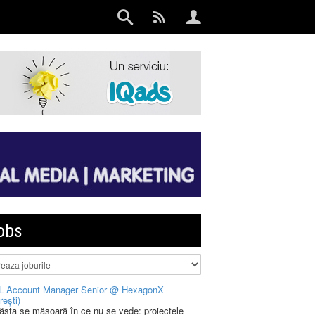
obs
L Account Manager Senior @ HexagonX
rești)
 ăsta se măsoară în ce nu se vede: proiectele