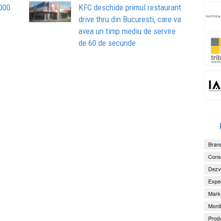
.000
KFC deschide primul restaurant
drive thru din Bucuresti, care va
avea un timp mediu de servire
de 60 de secunde
Brand
Consu
Dezv
Exper
Marke
Monit
Produ