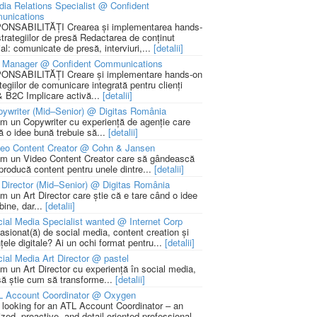
ia Relations Specialist @ Confident
unications
NSABILITĂȚI Crearea și implementarea hands-
strategiilor de presă Redactarea de conținut
ial: comunicate de presă, interviuri,...
[detalii]
 Manager @ Confident Communications
NSABILITĂȚI Creare și implementare hands-on
tegiilor de comunicare integrată pentru clienți
 B2C Implicare activă...
[detalii]
ywriter (Mid–Senior) @ Digitas România
m un Copywriter cu experiență de agenție care
ă o idee bună trebuie să...
[detalii]
deo Content Creator @ Cohn & Jansen
m un Video Content Creator care să gândească
 producă content pentru unele dintre...
[detalii]
 Director (Mid–Senior) @ Digitas România
m un Art Director care știe că e tare când o idee
bine, dar...
[detalii]
ial Media Specialist wanted @ Internet Corp
pasionat(ă) de social media, content creation și
țele digitale? Ai un ochi format pentru...
[detalii]
ial Media Art Director @ pastel
m un Art Director cu experiență în social media,
să știe cum să transforme...
[detalii]
L Account Coordinator @ Oxygen
 looking for an ATL Account Coordinator – an
zed, proactive, and detail-oriented professional