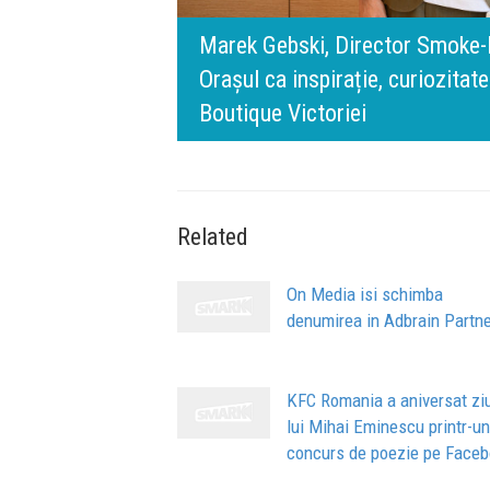
digital.
s, Philip Morris România:
140 de ani de Merc
l BT Visa: A NEW
 filozofia din spatele IQOS
timpului” este să 
de oameni, siguranț
Related
On Media isi schimba
denumirea in Adbrain Partn
KFC Romania a aniversat zi
lui Mihai Eminescu printr-un
concurs de poezie pe Face