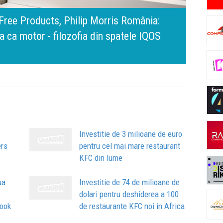
edes-Benz. Ramona Pîrlog: Cel mai important „test a
inovăm constant, dar cu aceeași responsabilitate față
Bring 
Brandu
Busin
ă și calitate
apart
comun
Investitie de 3 milioane de euro
ers
pentru cel mai mare restaurant
KFC din lume
ua
Investitie de 74 de milioane de
dolari pentru deshiderea a 100
book
de restaurante KFC noi in Africa