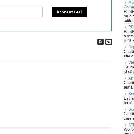
Med
Comm
RESPO
on a 
editor
PR
RESPO
a stra
B2B &
Cop
Căută
știe c
Vi
Căută
și să
Art
Căută
arată 
Soc
Ești 
tendin
Soc
Căută
care 
AT
We’re
organi