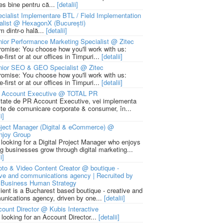
ies bine pentru că...
[detalii]
cialist Implementare BTL / Field Implementation
alist @ HexagonX (București)
m dintr-o hală...
[detalii]
ior Performance Marketing Specialist @ Zitec
romise: You choose how you'll work with us:
-first or at our offices in Timpuri...
[detalii]
nior SEO & GEO Specialist @ Zitec
romise: You choose how you'll work with us:
-first or at our offices in Timpuri...
[detalii]
 Account Executive @ TOTAL PR
litate de PR Account Executive, vei implementa
cte de comunicare corporate & consumer, în...
i]
ject Manager (Digital & eCommerce) @
njoy Group
 looking for a Digital Project Manager who enjoys
ng businesses grow through digital marketing...
i]
to & Video Content Creator @ boutique -
ive and communications agency | Recruited by
Business Human Strategy
lient is a Bucharest based boutique - creative and
nications agency, driven by one...
[detalii]
ount Director @ Kubis Interactive
 looking for an Account Director...
[detalii]