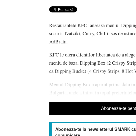
Restaurantele KFC lanseaza meniul Dipping B
sosuri: Tzatziki, Curry, Chilli, sos de ustu
AdBrain.
KFC le ofera clientilor libertatea de a aleg
meniu de baza, Dipping Box (2 Crispy Strips, 
ca Dipping Bucket (4 Crispy Strips, 8 Hot Win
Meniul Dipping Box a aparut prima data in 
Bulgaria, unde a intrat in topul preferintel
Aboneaza-te pentr
Aboneaza-te la newsletterul SMARK cu 
comunicare