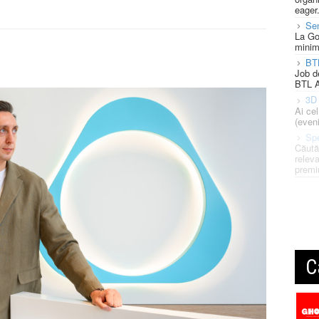
eager
Se
La Go
minim
BT
Job d
BTL A
3D 
Ai ce
(eveni
Spe
Căută
releva
premi
C