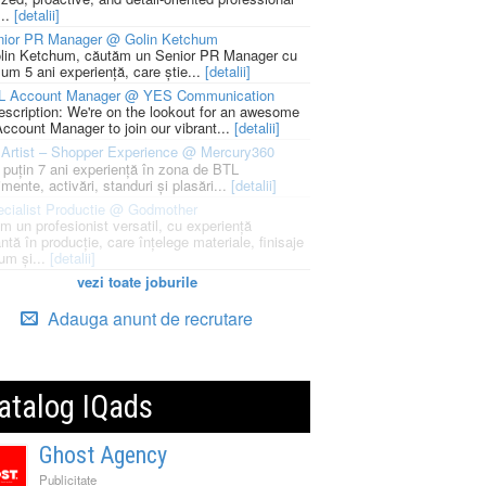
...
[detalii]
nior PR Manager @ Golin Ketchum
lin Ketchum, căutăm un Senior PR Manager cu
um 5 ani experiență, care știe...
[detalii]
L Account Manager @ YES Communication
escription: We're on the lookout for an awesome
ccount Manager to join our vibrant...
[detalii]
Artist – Shopper Experience @ Mercury360
l puțin 7 ani experiență în zona de BTL
mente, activări, standuri și plasări...
[detalii]
cialist Productie @ Godmother
m un profesionist versatil, cu experiență
ntă în producție, care înțelege materiale, finisaje
um și...
[detalii]
vezi toate joburile
Adauga anunt de recrutare
atalog IQads
Ghost Agency
Publicitate