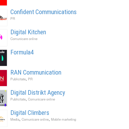
l
Confident Communications
PR
It Back, Pepsi! Nostalgia anilor 2000 devine o experi
rile nu mai concurează prin experiențe. Concurează 
ess to Human. Cum construiește George Brand Love 
enență
ități
Digital Kitchen
Comunicare online
Formula4
RAN Communication
,
Publicitate
PR
Digital Distrikt Agency
,
Publicitate
Comunicare online
Digital Climbers
,
,
Media
Comunicare online
Mobile marketing