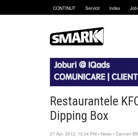
CONTINUT
Servicii
Index
Job-
Restaurantele KF
Dipping Box
27 Apr. 2012, 13:34 PM
•
News
•
Carmen Mi