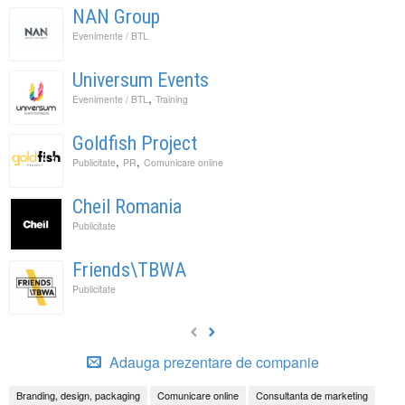
NAN Group
Evenimente / BTL
Universum Events
,
Evenimente / BTL
Training
Goldfish Project
,
,
Publicitate
PR
Comunicare online
Cheil Romania
Publicitate
Friends\TBWA
Publicitate
Adauga prezentare de companie
Branding, design, packaging
Comunicare online
Consultanta de marketing