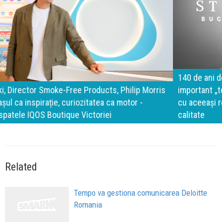
140 de ani de Mercedes-Benz. Ramona Pîrlog: Cel mai
important „test al timpului” este să inovăm constant, dar
cu aceeași responsabilitate față de oameni, siguranță și
calitate
Related
Tempo va gestiona comunicarea Deloitte
Romania