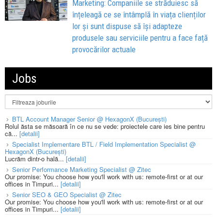
Marketing: Companiile se străduiesc să
înțeleagă ce se întâmplă în viața clienților
lor și sunt dispuse să își adapteze
produsele sau serviciile pentru a face față
provocărilor actuale
Jobs
BTL Account Manager Senior @ HexagonX (București)
Rolul ăsta se măsoară în ce nu se vede: proiectele care ies bine pentru
că...
[detalii]
Specialist Implementare BTL / Field Implementation Specialist @
HexagonX (București)
Lucrăm dintr-o hală...
[detalii]
Senior Performance Marketing Specialist @ Zitec
Our promise: You choose how you'll work with us: remote-first or at our
offices in Timpuri...
[detalii]
Senior SEO & GEO Specialist @ Zitec
Our promise: You choose how you'll work with us: remote-first or at our
offices in Timpuri...
[detalii]