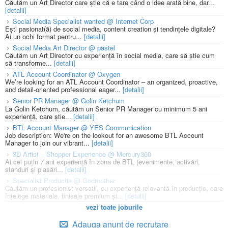
Căutăm un Art Director care știe că e tare când o idee arată bine, dar...
[detalii]
Social Media Specialist wanted @ Internet Corp
Ești pasionat(ă) de social media, content creation și tendințele digitale?
Ai un ochi format pentru...
[detalii]
Social Media Art Director @ pastel
Căutăm un Art Director cu experiență în social media, care să știe cum
să transforme...
[detalii]
ATL Account Coordinator @ Oxygen
We’re looking for an ATL Account Coordinator – an organized, proactive,
and detail-oriented professional eager...
[detalii]
Senior PR Manager @ Golin Ketchum
La Golin Ketchum, căutăm un Senior PR Manager cu minimum 5 ani
experiență, care știe...
[detalii]
BTL Account Manager @ YES Communication
Job description: We're on the lookout for an awesome BTL Account
Manager to join our vibrant...
[detalii]
3D Artist – Shopper Experience @ Mercury360
Ai cel puțin 7 ani experiență în zona de BTL (evenimente, activări,
standuri și plasări...
[detalii]
Specialist Productie @ Godmother
Căutăm un profesionist versatil, cu experiență relevantă în producție, care
înțelege materiale, finisaje premium și...
[detalii]
vezi toate joburile
Adauga anunt de recrutare