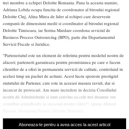
trei membre a echipei Deloitte Romania. Pana la aceasta numire,
Adriana Lobda ocupa functia de coordonator al biroului regional
Deloitte Cluj, Alina Mirea de lider al echipei care deserveste
companii de dimensiuni medii si coordinator al biroului regional
Deloitte Timisoara, iar Sorina Mardare coordona seviciul de
Business Process Outsourcing (BPO), parte din Departamentul
Servicii Fiscale si Juridice.
"Parteneriatul este un element de referinta pentru modelul nostru de
afaceri; partenerii garanteaza pentru promisiunea pe care o facem
clientilor de a oferi in permanenta servicii de calitate, controland in
acelasi timp un pachet de actiuni. Acest lucru sporeste prestigiul
statutului de Partener, care este in aceeasi masura ravnit, dar si
incarcat de provocari. Am mare incredere in decizia Consiliului
nostru de Administratie si sunt convins ca cele trei doamne vor
contribui semnificativ la succesul nostru viitor!", spune Ahmed
Hassan, Managing Partner, Deloitte Romania.
Aboneaza-te pentru a avea acces la acest articol