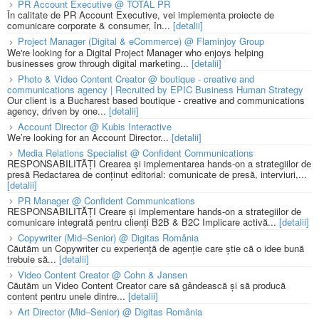
PR Account Executive @ TOTAL PR
În calitate de PR Account Executive, vei implementa proiecte de
comunicare corporate & consumer, în...
[detalii]
Project Manager (Digital & eCommerce) @ Flaminjoy Group
We're looking for a Digital Project Manager who enjoys helping
businesses grow through digital marketing...
[detalii]
Photo & Video Content Creator @ boutique - creative and
communications agency | Recruited by EPIC Business Human Strategy
Our client is a Bucharest based boutique - creative and communications
agency, driven by one...
[detalii]
Account Director @ Kubis Interactive
We’re looking for an Account Director...
[detalii]
Media Relations Specialist @ Confident Communications
RESPONSABILITĂȚI Crearea și implementarea hands-on a strategiilor de
presă Redactarea de conținut editorial: comunicate de presă, interviuri,...
[detalii]
PR Manager @ Confident Communications
RESPONSABILITĂȚI Creare și implementare hands-on a strategiilor de
comunicare integrată pentru clienți B2B & B2C Implicare activă...
[detalii]
Copywriter (Mid–Senior) @ Digitas România
Căutăm un Copywriter cu experiență de agenție care știe că o idee bună
trebuie să...
[detalii]
Video Content Creator @ Cohn & Jansen
Căutăm un Video Content Creator care să gândească și să producă
content pentru unele dintre...
[detalii]
Art Director (Mid–Senior) @ Digitas România