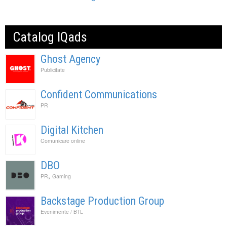
Catalog IQads
Ghost Agency
Publicitate
Confident Communications
PR
Digital Kitchen
Comunicare online
DBO
,
PR
Gaming
Backstage Production Group
Evenimente / BTL