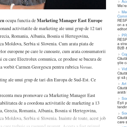
Acc
We’re
Med
Comm
cu
Marketing Manager East Europe
ocupa functia de
RESPO
on a 
onand activitatile de marketing ale unui grup de 12 tari
editor
PR
recia, Romania, Albania, Bosnia si Hertegovina,
RESPO
a Moldova, Serbia si Slovenia. Cum arata piata de
a stra
B2B &
elor europene pe care le cunoaste, cum arata consumatorii
Cop
Căută
ni cu care Electrolux comunica, ce produse se bucura de
știe c
Versus
ne-a vorbit Carmen Georgescu pentru rubrica
.
Vi
Căută
și să
ting ale unui grup de tari din Europa de Sud-Est. Ce
Art
Căută
arată 
u recenta mea promovare ca Marketing Manager East
Soc
bilitatea de a coordona activitatile de marketing a 13
Ești 
tendin
ia, Grecia, Romania, Albania, Bosnia si Hertegovina,
Soc
Căută
 Moldova, Serbia si Slovenia. Inainte de toate, acest job
care 
 la care trebuie sa raspund prompt. Acesta a fost primul