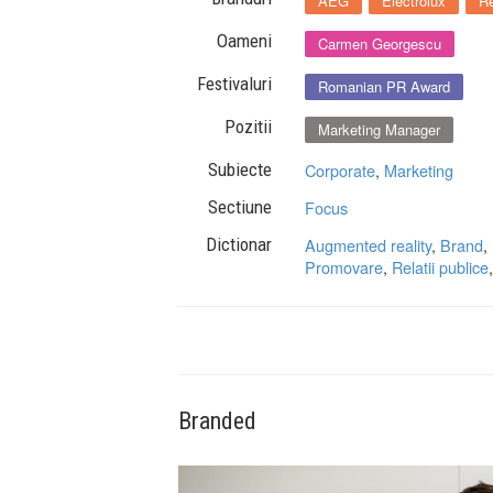
AEG
Electrolux
Re
Oameni
Carmen Georgescu
Festivaluri
Romanian PR Award
Pozitii
Marketing Manager
Subiecte
Corporate
,
Marketing
Sectiune
Focus
Dictionar
Augmented reality
,
Brand
,
Promovare
,
Relatii publice
Branded