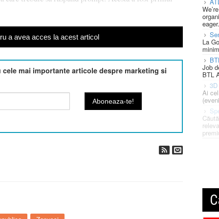
AT
We’re
organi
eager
Se
u a avea acces la acest articol
La Go
minim
BT
Job d
cele mai importante articole despre marketing si
BTL A
3D 
Ai ce
(eveni
Spe
Căută
releva
premi
C