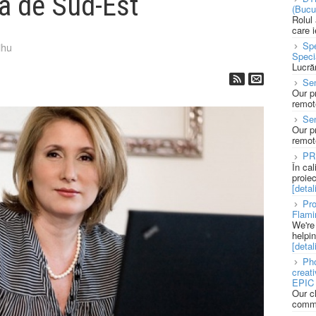
pa de Sud-Est
(Bucu
Rolul
care 
Spe
ihu
Speci
Lucră
Sen
Our p
remote
Se
Our p
remote
PR
În ca
proie
[detali
Pro
Flami
We're
helpi
[detali
Pho
creat
EPIC 
Our c
commu