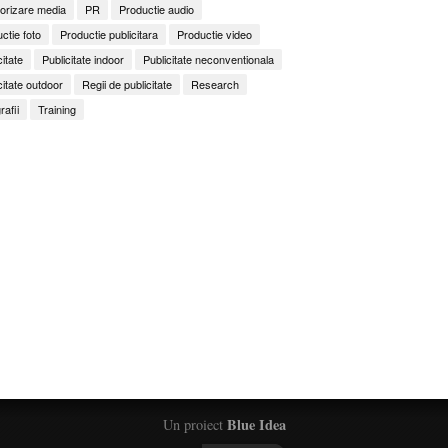
orizare media
PR
Productie audio
ctie foto
Productie publicitara
Productie video
citate
Publicitate indoor
Publicitate neconventionala
citate outdoor
Regii de publicitate
Research
rafii
Training
Blue Idea
Un proiect