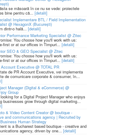
rești)
 ăsta se măsoară în ce nu se vede: proiectele
ies bine pentru că...
[detalii]
cialist Implementare BTL / Field Implementation
alist @ HexagonX (București)
m dintr-o hală...
[detalii]
ior Performance Marketing Specialist @ Zitec
romise: You choose how you'll work with us:
-first or at our offices in Timpuri...
[detalii]
nior SEO & GEO Specialist @ Zitec
romise: You choose how you'll work with us:
-first or at our offices in Timpuri...
[detalii]
 Account Executive @ TOTAL PR
litate de PR Account Executive, vei implementa
cte de comunicare corporate & consumer, în...
i]
ject Manager (Digital & eCommerce) @
njoy Group
 looking for a Digital Project Manager who enjoys
ng businesses grow through digital marketing...
i]
to & Video Content Creator @ boutique -
ive and communications agency | Recruited by
Business Human Strategy
lient is a Bucharest based boutique - creative and
nications agency, driven by one...
[detalii]