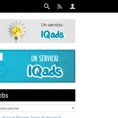
obs
L Account Manager Senior @ HexagonX