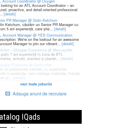
L Account Coordinator @ Oxygen
 looking for an ATL Account Coordinator – an
zed, proactive, and detail-oriented professional
...
[detalii]
nior PR Manager @ Golin Ketchum
lin Ketchum, căutăm un Senior PR Manager cu
um 5 ani experiență, care știe...
[detalii]
L Account Manager @ YES Communication
escription: We're on the lookout for an awesome
ccount Manager to join our vibrant...
[detalii]
Artist – Shopper Experience @ Mercury360
l puțin 7 ani experiență în zona de BTL
mente, activări, standuri și plasări...
[detalii]
cialist Productie @ Godmother
m un profesionist versatil, cu experiență
ntă în producție, care înțelege materiale, finisaje
um și...
[detalii]
vezi toate joburile
Adauga anunt de recrutare
atalog IQads