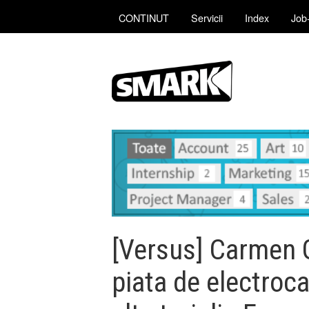
CONTINUT
Servicii
Index
Job-
[Versus] Carmen G
piata de electroc