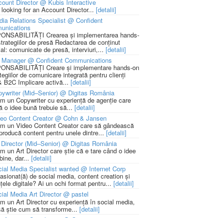
ount Director @ Kubis Interactive
 looking for an Account Director...
[detalii]
ia Relations Specialist @ Confident
unications
NSABILITĂȚI Crearea și implementarea hands-
strategiilor de presă Redactarea de conținut
ial: comunicate de presă, interviuri,...
[detalii]
 Manager @ Confident Communications
NSABILITĂȚI Creare și implementare hands-on
tegiilor de comunicare integrată pentru clienți
 B2C Implicare activă...
[detalii]
ywriter (Mid–Senior) @ Digitas România
m un Copywriter cu experiență de agenție care
ă o idee bună trebuie să...
[detalii]
deo Content Creator @ Cohn & Jansen
m un Video Content Creator care să gândească
 producă content pentru unele dintre...
[detalii]
 Director (Mid–Senior) @ Digitas România
m un Art Director care știe că e tare când o idee
bine, dar...
[detalii]
ial Media Specialist wanted @ Internet Corp
pasionat(ă) de social media, content creation și
țele digitale? Ai un ochi format pentru...
[detalii]
ial Media Art Director @ pastel
m un Art Director cu experiență în social media,
să știe cum să transforme...
[detalii]