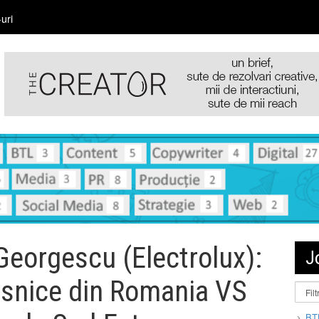
uri
eorgescu (Electrolux):
J
asnice din Romania VS
BT