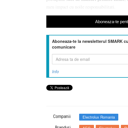
meu impact cu noile responsabilitati.
Aboneaza-te pentr
Aboneaza-te la newsletterul SMARK cu 
comunicare
Info
Companii
Electrolux Romania
Branduri