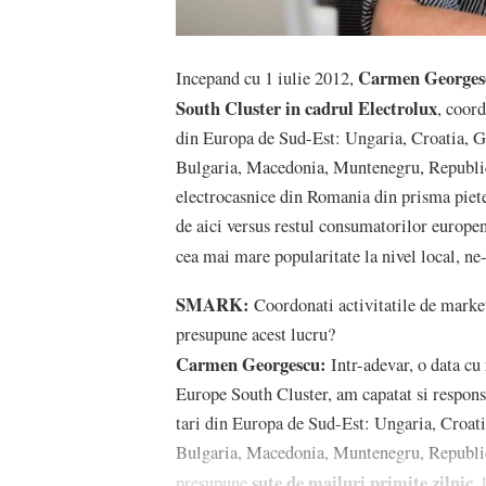
Carmen Georges
Incepand cu 1 iulie 2012,
South Cluster in cadrul Electrolux
, coord
din Europa de Sud-Est: Ungaria, Croatia, G
Bulgaria, Macedonia, Muntenegru, Republic
electrocasnice din Romania din prisma piet
de aici versus restul consumatorilor europe
cea mai mare popularitate la nivel local, 
SMARK:
Coordonati activitatile de marke
presupune acest lucru?
Carmen Georgescu:
Intr-adevar, o data c
Europe South Cluster, am capatat si responsa
tari din Europa de Sud-Est: Ungaria, Croat
Bulgaria, Macedonia, Muntenegru, Republica
sute de mailuri primite zilnic
presupune
,