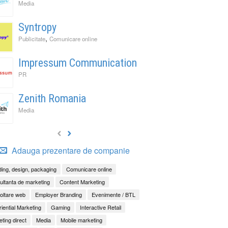
Media
Syntropy
,
Publicitate
Comunicare online
Impressum Communication
PR
Zenith Romania
Media
Adauga prezentare de companie
ing, design, packaging
Comunicare online
ltanta de marketing
Content Marketing
It Back, Pepsi! Nostalgia anilor 2000 devine o experi
rile nu mai concurează prin experiențe. Concurează 
ess to Human. Cum construiește George Brand Love 
oltare web
Employer Branding
Evenimente / BTL
enență
ități
iential Marketing
Gaming
Interactive Retail
ting direct
Media
Mobile marketing