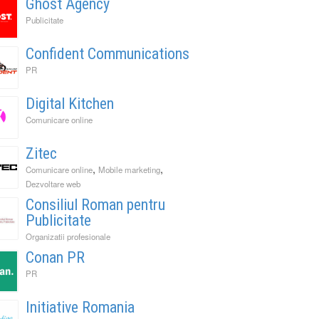
Ghost Agency
Publicitate
Confident Communications
PR
Digital Kitchen
Comunicare online
Zitec
,
,
Comunicare online
Mobile marketing
Dezvoltare web
Consiliul Roman pentru
Publicitate
Organizatii profesionale
Conan PR
PR
Initiative Romania