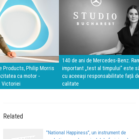
140 de ani de Mercedes-Benz. Ramona Pîrlog: Cel mai
important „test al timpului” este să inovăm constant, dar
cu aceeași responsabilitate față de oameni, siguranță și
calitate
Related
"National Happiness", un instrument de