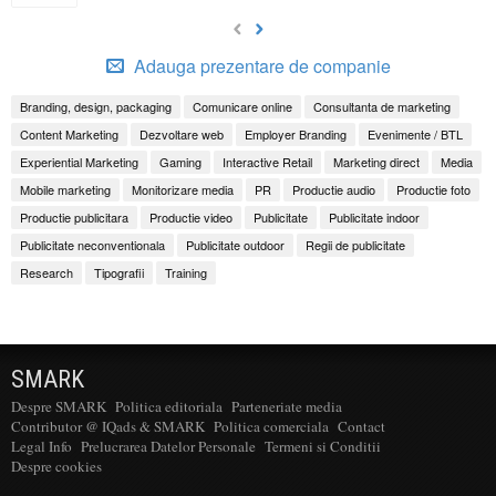
Adauga prezentare de companie
Branding, design, packaging
Comunicare online
Consultanta de marketing
Content Marketing
Dezvoltare web
Employer Branding
Evenimente / BTL
Experiential Marketing
Gaming
Interactive Retail
Marketing direct
Media
Mobile marketing
Monitorizare media
PR
Productie audio
Productie foto
Productie publicitara
Productie video
Publicitate
Publicitate indoor
Publicitate neconventionala
Publicitate outdoor
Regii de publicitate
Research
Tipografii
Training
SMARK
Despre SMARK
Politica editoriala
Parteneriate media
Contributor @ IQads & SMARK
Politica comerciala
Contact
Legal Info
Prelucrarea Datelor Personale
Termeni si Conditii
Despre cookies