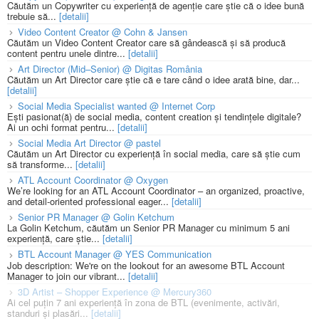
Căutăm un Copywriter cu experiență de agenție care știe că o idee bună
trebuie să...
[detalii]
Video Content Creator @ Cohn & Jansen
Căutăm un Video Content Creator care să gândească și să producă
content pentru unele dintre...
[detalii]
Art Director (Mid–Senior) @ Digitas România
Căutăm un Art Director care știe că e tare când o idee arată bine, dar...
[detalii]
Social Media Specialist wanted @ Internet Corp
Ești pasionat(ă) de social media, content creation și tendințele digitale?
Ai un ochi format pentru...
[detalii]
Social Media Art Director @ pastel
Căutăm un Art Director cu experiență în social media, care să știe cum
să transforme...
[detalii]
ATL Account Coordinator @ Oxygen
We’re looking for an ATL Account Coordinator – an organized, proactive,
and detail-oriented professional eager...
[detalii]
Senior PR Manager @ Golin Ketchum
La Golin Ketchum, căutăm un Senior PR Manager cu minimum 5 ani
experiență, care știe...
[detalii]
BTL Account Manager @ YES Communication
Job description: We're on the lookout for an awesome BTL Account
Manager to join our vibrant...
[detalii]
3D Artist – Shopper Experience @ Mercury360
Ai cel puțin 7 ani experiență în zona de BTL (evenimente, activări,
standuri și plasări...
[detalii]