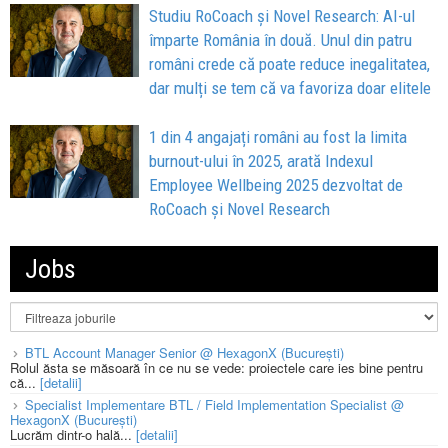
Studiu RoCoach și Novel Research: AI-ul
împarte România în două. Unul din patru
români crede că poate reduce inegalitatea,
dar mulți se tem că va favoriza doar elitele
1 din 4 angajați români au fost la limita
burnout-ului în 2025, arată Indexul
Employee Wellbeing 2025 dezvoltat de
RoCoach și Novel Research
Jobs
BTL Account Manager Senior @ HexagonX (București)
Rolul ăsta se măsoară în ce nu se vede: proiectele care ies bine pentru
că...
[detalii]
Specialist Implementare BTL / Field Implementation Specialist @
HexagonX (București)
Lucrăm dintr-o hală...
[detalii]