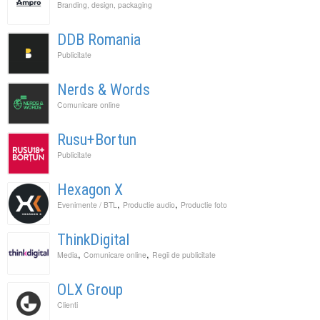
Branding, design, packaging
DDB Romania
Publicitate
Nerds & Words
Comunicare online
Rusu+Bortun
Publicitate
Hexagon X
,
,
Evenimente / BTL
Productie audio
Productie foto
ThinkDigital
,
,
Media
Comunicare online
Regii de publicitate
OLX Group
Clienti