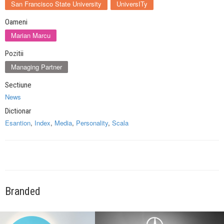
San Francisco State University
UniversITy
Oameni
Marian Marcu
Pozitii
Managing Partner
Sectiune
News
Dictionar
Esantion
,
Index
,
Media
,
Personality
,
Scala
Branded