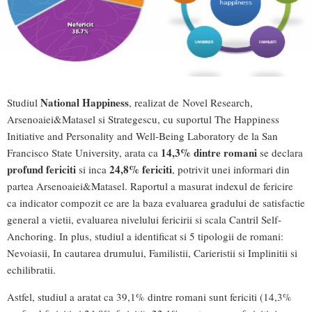
National Happiness
Studiul
, realizat de
Novel Research,
Arsenoaiei&Matasel si Strategescu, cu suportul The Happiness
Initiative and Personality and Well-Being Laboratory de la San
14,3% dintre romani
Francisco State University, arata ca
se declara
profund fericiti
24,8% fericiti
si inca
, potrivit unei informari din
partea Arsenoaiei&Matasel. Raportul a masurat indexul de fericire
ca indicator compozit ce are la baza evaluarea gradului de satisfactie
general a vietii, evaluarea nivelului fericirii si scala Cantril Self-
Anchoring. In plus, studiul a identificat si 5 tipologii de romani:
Nevoiasii, In cautarea drumului, Familistii, Carieristii si Implinitii si
echilibratii.
Astfel, studiul a aratat ca 39,1% dintre romani sunt fericiti (14,3%