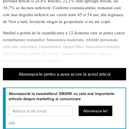
profund fericiti si 24,8% fericiti), 22,1% sunt aproape fericiti, iar
38,7% se declara nefericiti. Conform comunicatului, romanul care
este mai degraba nefericit are varsta intre 45 si 54 ani, din regiunea
de Vest a tarii, locuieste singur in gospodarie si nu are copii.
Studiul a pornit de la cuantificarea a 12 domenii care ar putea cauza
nemultumire romanilor: bunastarea materiala, relatiile personale,
educatia, sanatatea, comunitatea, timpul liber, bunastarea mintala,
arta si cultura, relatia cu vecinii, mediul inconjurator, munca,
guvernarea/administratia publica.
Aboneaza-te pentru a avea acces la acest articol
Aboneaza-te la newsletterul SMARK cu cele mai importante
articole despre marketing si comunicare
Info