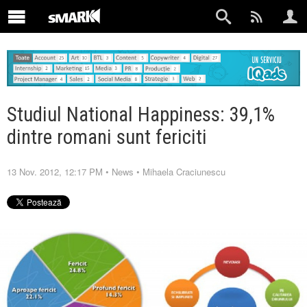
Studiul National Happiness: 39,1%
dintre romani sunt fericiti
13 Nov. 2012, 12:17 PM
•
News
•
Mihaela Craciunescu