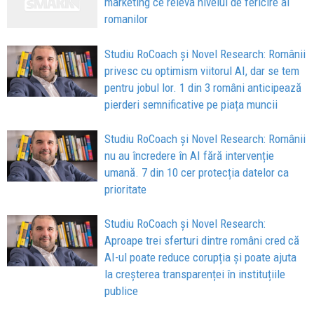
marketing ce releva nivelul de fericire al
romanilor
Studiu RoCoach și Novel Research: Românii
privesc cu optimism viitorul AI, dar se tem
pentru jobul lor. 1 din 3 români anticipează
pierderi semnificative pe piața muncii
Studiu RoCoach și Novel Research: Românii
nu au încredere în AI fără intervenție
umană. 7 din 10 cer protecția datelor ca
prioritate
Studiu RoCoach și Novel Research:
Aproape trei sferturi dintre români cred că
AI-ul poate reduce corupția și poate ajuta
la creșterea transparenței în instituțiile
publice