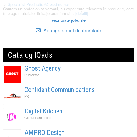
Specialist Productie @ Godmother
Căutăm un profesionist versatil, cu experiență relevantă în producție, care
înțelege materiale, finisaje premium și...
[detalii]
vezi toate joburile
Adauga anunt de recrutare
Catalog IQads
Ghost Agency
Publicitate
Confident Communications
PR
Digital Kitchen
Comunicare online
AMPRO Design