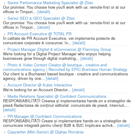
Senior Performance Marketing Specialist @ Zitec
Our promise: You choose how you'll work with us: remote-first or at our
offices in Timpuri...
[detalii]
Senior SEO & GEO Specialist @ Zitec
Our promise: You choose how you'll work with us: remote-first or at our
offices in Timpuri...
[detalii]
PR Account Executive @ TOTAL PR
În calitate de PR Account Executive, vei implementa proiecte de
comunicare corporate & consumer, în...
[detalii]
Project Manager (Digital & eCommerce) @ Flaminjoy Group
We're looking for a Digital Project Manager who enjoys helping
businesses grow through digital marketing...
[detalii]
Photo & Video Content Creator @ boutique - creative and
communications agency | Recruited by EPIC Business Human Strategy
Our client is a Bucharest based boutique - creative and communications
agency, driven by one...
[detalii]
Account Director @ Kubis Interactive
We’re looking for an Account Director...
[detalii]
Media Relations Specialist @ Confident Communications
RESPONSABILITĂȚI Crearea și implementarea hands-on a strategiilor de
presă Redactarea de conținut editorial: comunicate de presă, interviuri,...
[detalii]
PR Manager @ Confident Communications
RESPONSABILITĂȚI Creare și implementare hands-on a strategiilor de
comunicare integrată pentru clienți B2B & B2C Implicare activă...
[detalii]
Copywriter (Mid–Senior) @ Digitas România