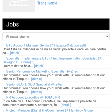
Transilvania
Jobs
BTL Account Manager Senior @ HexagonX (București)
Rolul ăsta se măsoară în ce nu se vede: proiectele care ies bine pentru
că...
[detalii]
Specialist Implementare BTL / Field Implementation Specialist @
HexagonX (București)
Lucrăm dintr-o hală...
[detalii]
Senior Performance Marketing Specialist @ Zitec
Our promise: You choose how you'll work with us: remote-first or at our
offices in Timpuri...
[detalii]
Senior SEO & GEO Specialist @ Zitec
Our promise: You choose how you'll work with us: remote-first or at our
offices in Timpuri...
[detalii]
PR Account Executive @ TOTAL PR
În calitate de PR Account Executive, vei implementa proiecte de
comunicare corporate & consumer, în...
[detalii]
Project Manager (Digital & eCommerce) @ Flaminjoy Group