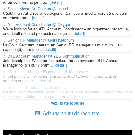
Ai un ochi format pentru...
[detalii]
Social Media Art Director @ pastel
Căutăm un Art Director cu experiență în social media, care să știe cum
să transforme...
[detalii]
ATL Account Coordinator @ Oxygen
We’re looking for an ATL Account Coordinator – an organized, proactive,
and detail-oriented professional eager...
[detalii]
Senior PR Manager @ Golin Ketchum
La Golin Ketchum, căutăm un Senior PR Manager cu minimum 5 ani
experiență, care știe...
[detalii]
BTL Account Manager @ YES Communication
Job description: We're on the lookout for an awesome BTL Account
Manager to join our vibrant...
[detalii]
3D Artist – Shopper Experience @ Mercury360
Ai cel puțin 7 ani experiență în zona de BTL (evenimente, activări,
standuri și plasări...
[detalii]
Specialist Productie @ Godmother
Căutăm un profesionist versatil, cu experiență relevantă în producție, care
înțelege materiale, finisaje premium și...
[detalii]
vezi toate joburile
Adauga anunt de recrutare