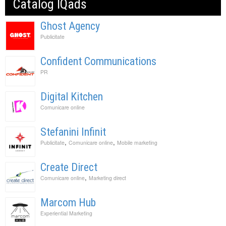
Catalog IQads
Ghost Agency
Publicitate
Confident Communications
PR
Digital Kitchen
Comunicare online
Stefanini Infinit
,
,
Publicitate
Comunicare online
Mobile marketing
Create Direct
,
Comunicare online
Marketing direct
Marcom Hub
Experiential Marketing