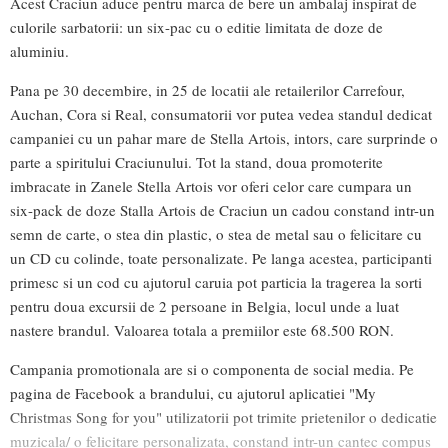
Acest Craciun aduce pentru marca de bere un ambalaj inspirat de
culorile sarbatorii: un six-pac cu o editie limitata de doze de
aluminiu.
Pana pe 30 decembire, in 25 de locatii ale retailerilor Carrefour,
Auchan, Cora si Real, consumatorii vor putea vedea standul dedicat
campaniei cu un pahar mare de Stella Artois, intors, care surprinde o
parte a spiritului Craciunului. Tot la stand, doua promoterite
imbracate in Zanele Stella Artois vor oferi celor care cumpara un
six-pack de doze Stalla Artois de Craciun un cadou constand intr-un
semn de carte, o stea din plastic, o stea de metal sau o felicitare cu
un CD cu colinde, toate personalizate. Pe langa acestea, participanti
primesc si un cod cu ajutorul caruia pot particia la tragerea la sorti
pentru doua excursii de 2 persoane in Belgia, locul unde a luat
nastere brandul. Valoarea totala a premiilor este 68.500 RON.
Campania promotionala are si o componenta de social media. Pe
pagina de Facebook a brandului, cu ajutorul aplicatiei "My
Christmas Song for you" utilizatorii pot trimite prietenilor o dedicatie
muzicala/ o felicitare personalizata, constand intr-un cantec compus