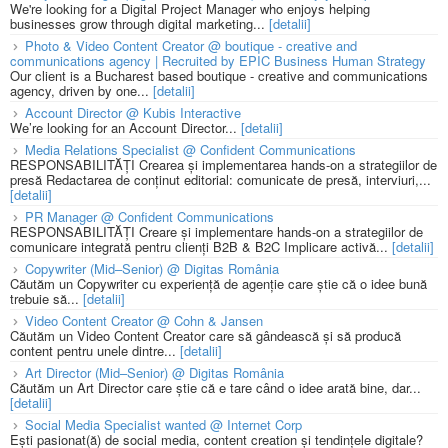
We're looking for a Digital Project Manager who enjoys helping
businesses grow through digital marketing...
[detalii]
Photo & Video Content Creator @ boutique - creative and
communications agency | Recruited by EPIC Business Human Strategy
Our client is a Bucharest based boutique - creative and communications
agency, driven by one...
[detalii]
Account Director @ Kubis Interactive
We’re looking for an Account Director...
[detalii]
Media Relations Specialist @ Confident Communications
RESPONSABILITĂȚI Crearea și implementarea hands-on a strategiilor de
presă Redactarea de conținut editorial: comunicate de presă, interviuri,...
[detalii]
PR Manager @ Confident Communications
RESPONSABILITĂȚI Creare și implementare hands-on a strategiilor de
comunicare integrată pentru clienți B2B & B2C Implicare activă...
[detalii]
Copywriter (Mid–Senior) @ Digitas România
Căutăm un Copywriter cu experiență de agenție care știe că o idee bună
trebuie să...
[detalii]
Video Content Creator @ Cohn & Jansen
Căutăm un Video Content Creator care să gândească și să producă
content pentru unele dintre...
[detalii]
Art Director (Mid–Senior) @ Digitas România
Căutăm un Art Director care știe că e tare când o idee arată bine, dar...
[detalii]
Social Media Specialist wanted @ Internet Corp
Ești pasionat(ă) de social media, content creation și tendințele digitale?