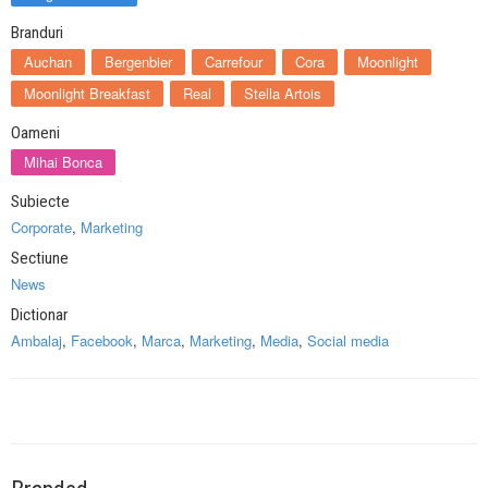
Branduri
Auchan
Bergenbier
Carrefour
Cora
Moonlight
Moonlight Breakfast
Real
Stella Artois
Oameni
Mihai Bonca
Subiecte
Corporate
,
Marketing
Sectiune
News
Dictionar
Ambalaj
,
Facebook
,
Marca
,
Marketing
,
Media
,
Social media