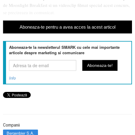
de Moonlight Breakfast si un videoclip filmat special acest concurs,
se precizeaza in comunicat.
Aboneaza-te pentru a avea acces la acest articol
Aboneaza-te la newsletterul SMARK cu cele mai importante
articole despre marketing si comunicare
Info
Companii
Bergenbier S.A.