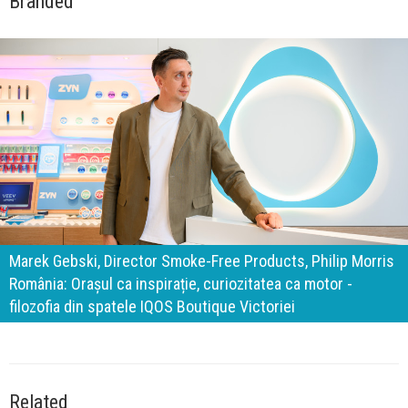
Branded
140 de ani de Mercedes-Benz. Ramona Pîrlog: Cel mai
important „test al timpului” este să inovăm constant, dar
cu aceeași responsabilitate față de oameni, siguranță și
calitate
Related