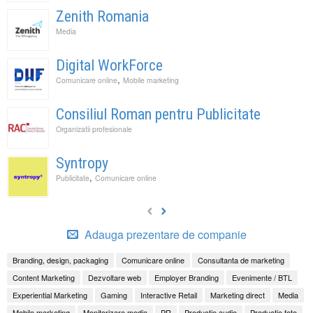
Zenith Romania
Media
Digital WorkForce
,
Comunicare online
Mobile marketing
Consiliul Roman pentru Publicitate
Organizatii profesionale
Syntropy
,
Publicitate
Comunicare online
Adauga prezentare de companie
Branding, design, packaging
Comunicare online
Consultanta de marketing
Content Marketing
Dezvoltare web
Employer Branding
Evenimente / BTL
Experiential Marketing
Gaming
Interactive Retail
Marketing direct
Media
Mobile marketing
Monitorizare media
PR
Productie audio
Productie foto