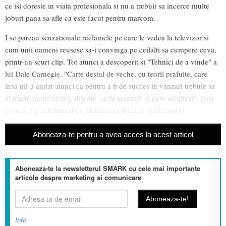
ce isi doreste in viata profesionala si nu a trebuit sa incerce multe
joburi pana sa afle ca este facut pentru marcom.
I se pareau senzationale reclamele pe care le vedea la televizor si
cum unii oameni reusesc sa-i convinga pe ceilalti sa cumpere ceva,
printr-un scurt clip. Tot atunci a descoperit si "Tehnici de a vinde" a
lui Dale Carnegie. "Carte destul de veche, cu teorii prafuite, care
insa mi-a aratat atunci ca pentru a fi de succes in vanzari trebuie sa
ai foarte multe tactici, diferite, sa fii inventiv si sa te adaptezi". Este
ceea ce l-a determinat pe Madalin sa incerce marketingul.
Aboneaza-te pentru a avea acces la acest articol
Aboneaza-te la newsletterul SMARK cu cele mai importante
articole despre marketing si comunicare
Info