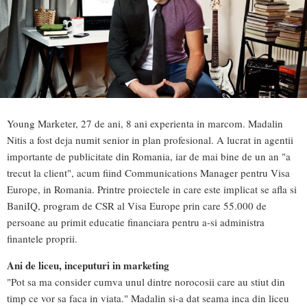
Young Marketer, 27 de ani, 8 ani experienta in marcom. Madalin
Nitis a fost deja numit senior in plan profesional. A lucrat in agentii
importante de publicitate din Romania, iar de mai bine de un an "a
trecut la client", acum fiind Communications Manager pentru Visa
Europe, in Romania. Printre proiectele in care este implicat se afla si
BaniIQ, program de CSR al Visa Europe prin care 55.000 de
persoane au primit educatie financiara pentru a-si administra
finantele proprii.
Ani de liceu, inceputuri in marketing
"Pot sa ma consider cumva unul dintre norocosii care au stiut din
timp ce vor sa faca in viata." Madalin si-a dat seama inca din liceu