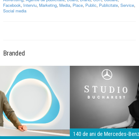
Facebook
,
Interviu
,
Marketing
,
Media
,
Place
,
Public
,
Publicitate
,
Service
,
Social media
Branded
140 de ani de Mercedes-Benz. Ramona Pîrlog: Cel mai