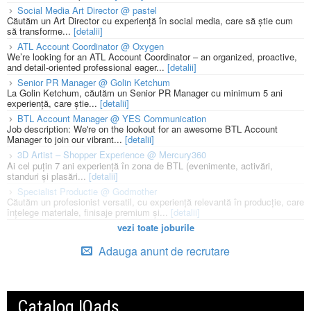
Social Media Art Director @ pastel
Căutăm un Art Director cu experiență în social media, care să știe cum
să transforme...
[detalii]
ATL Account Coordinator @ Oxygen
We’re looking for an ATL Account Coordinator – an organized, proactive,
and detail-oriented professional eager...
[detalii]
Senior PR Manager @ Golin Ketchum
La Golin Ketchum, căutăm un Senior PR Manager cu minimum 5 ani
experiență, care știe...
[detalii]
BTL Account Manager @ YES Communication
Job description: We're on the lookout for an awesome BTL Account
Manager to join our vibrant...
[detalii]
3D Artist – Shopper Experience @ Mercury360
Ai cel puțin 7 ani experiență în zona de BTL (evenimente, activări,
standuri și plasări...
[detalii]
Specialist Productie @ Godmother
Căutăm un profesionist versatil, cu experiență relevantă în producție, care
înțelege materiale, finisaje premium și...
[detalii]
vezi toate joburile
Adauga anunt de recrutare
Catalog IQads