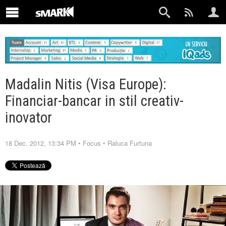
Madalin Nitis (Visa Europe):
Financiar-bancar in stil creativ-
inovator
18 Dec. 2012, 13:34 PM
•
Focus
•
Raluca Furtuna