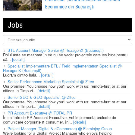
Economice din București
Jobs
BTL Account Manager Senior @ HexagonX (București)
Rolul ăsta se măsoară în ce nu se vede: proiectele care ies bine pentru
că...
[detalii]
Specialist Implementare BTL / Field Implementation Specialist @
HexagonX (București)
Lucrăm dintr-o hală...
[detalii]
Senior Performance Marketing Specialist @ Zitec
Our promise: You choose how you'll work with us: remote-first or at our
offices in Timpuri...
[detalii]
Senior SEO & GEO Specialist @ Zitec
Our promise: You choose how you'll work with us: remote-first or at our
offices in Timpuri...
[detalii]
PR Account Executive @ TOTAL PR
În calitate de PR Account Executive, vei implementa proiecte de
comunicare corporate & consumer, în...
[detalii]
Project Manager (Digital & eCommerce) @ Flaminjoy Group
We're looking for a Digital Project Manager who enjoys helping