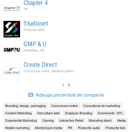
Chapter 4
PR
Studioset
Productie video
GMP & U
,
Publicitate
PR
Create Direct
,
Comunicare online
Marketing direct
Adauga prezentare de companie
Branding, design, packaging
Comunicare online
Consultanta de marketing
Content Marketing
Dezvoltare web
Employer Branding
Evenimente / BTL
Experiential Marketing
Gaming
Interactive Retail
Marketing direct
Media
Mobile marketing
Monitorizare media
PR
Productie audio
Productie foto