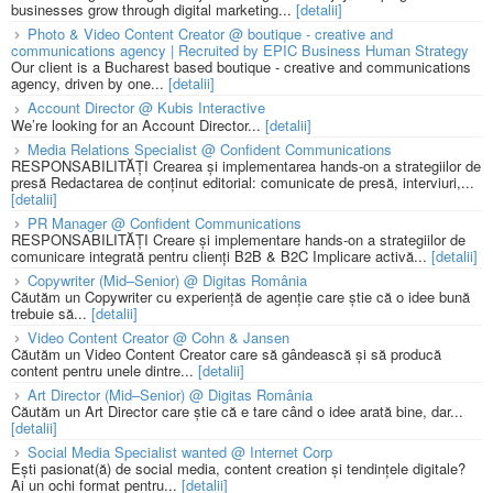
businesses grow through digital marketing...
[detalii]
Photo & Video Content Creator @ boutique - creative and
communications agency | Recruited by EPIC Business Human Strategy
Our client is a Bucharest based boutique - creative and communications
agency, driven by one...
[detalii]
Account Director @ Kubis Interactive
We’re looking for an Account Director...
[detalii]
Media Relations Specialist @ Confident Communications
RESPONSABILITĂȚI Crearea și implementarea hands-on a strategiilor de
presă Redactarea de conținut editorial: comunicate de presă, interviuri,...
[detalii]
PR Manager @ Confident Communications
RESPONSABILITĂȚI Creare și implementare hands-on a strategiilor de
comunicare integrată pentru clienți B2B & B2C Implicare activă...
[detalii]
Copywriter (Mid–Senior) @ Digitas România
Căutăm un Copywriter cu experiență de agenție care știe că o idee bună
trebuie să...
[detalii]
Video Content Creator @ Cohn & Jansen
Căutăm un Video Content Creator care să gândească și să producă
content pentru unele dintre...
[detalii]
Art Director (Mid–Senior) @ Digitas România
Căutăm un Art Director care știe că e tare când o idee arată bine, dar...
[detalii]
Social Media Specialist wanted @ Internet Corp
Ești pasionat(ă) de social media, content creation și tendințele digitale?
Ai un ochi format pentru...
[detalii]