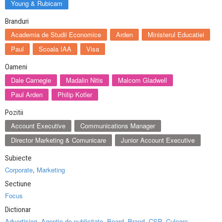
Young & Rubicam
Branduri
Academia de Studii Economice
Arden
Ministerul Educatiei
Paul
Scoala IAA
Visa
Oameni
Dale Carnegie
Madalin Nitis
Malcom Gladwell
Paul Arden
Philip Kotler
Pozitii
Account Executive
Communications Manager
Director Marketing & Comunicare
Junior Account Executive
Subiecte
Corporate
,
Marketing
Sectiune
Focus
Dictionar
Advertising
,
Agentie de publicitate
,
Board
,
Brand
,
CSR
,
Culoare
,