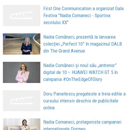
First One Communication a organizat Gala
Festiva "Nadia Comaneci - Sportiva
secolului XX"
Nadia Comăneci, prezentă la lansarea
colecției „Perfect 10” în magazinul DALB
din The Grand Avenue
Nadia Comăneci și noul său „antrenor”
digital de 10 – HUAWEI WATCH GT 5 în
campania #OnTheEdgeOfGlory
Doru Panaitescu pregateste a treia editie a
cursului intensiv deschis de publicitate
online
Nadia Comaneci, protagonista campaniei
internationale Dormeo