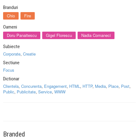
Branduri
Chio
Fire
Oameni
Doru Panaitescu
Gigel Florescu
Nadia Comaneci
Subiecte
Corporate
,
Creatie
Sectiune
Focus
Dictionar
Clientela
,
Concurenta
,
Engagement
,
HTML
,
HTTP
,
Media
,
Place
,
Post
,
Public
,
Publicitate
,
Service
,
WWW
Branded