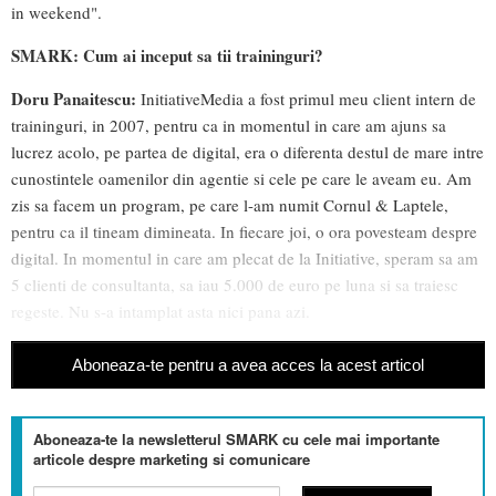
in weekend".
SMARK:
Cum ai inceput sa tii traininguri?
Doru Panaitescu:
InitiativeMedia a fost primul meu client intern de
traininguri, in 2007, pentru ca in momentul in care am ajuns sa
lucrez acolo, pe partea de digital, era o diferenta destul de mare intre
cunostintele oamenilor din agentie si cele pe care le aveam eu. Am
zis sa facem un program, pe care l-am numit Cornul & Laptele,
pentru ca il tineam dimineata. In fiecare joi, o ora povesteam despre
digital. In momentul in care am plecat de la Initiative, speram sa am
5 clienti de consultanta, sa iau 5.000 de euro pe luna si sa traiesc
regeste. Nu s-a intamplat asta nici pana azi.
Aboneaza-te pentru a avea acces la acest articol
Aboneaza-te la newsletterul SMARK cu cele mai importante
articole despre marketing si comunicare