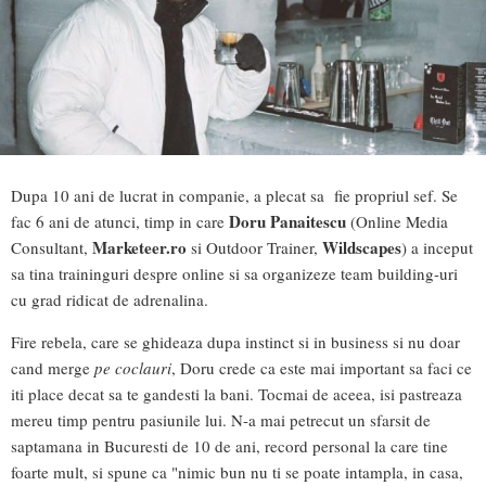
Dupa 10 ani de lucrat in companie, a plecat sa fie propriul sef. Se
Doru Panaitescu
fac 6 ani de atunci, timp in care
(Online Media
Marketeer.ro
Wildscapes
Consultant,
si Outdoor Trainer,
) a inceput
sa tina traininguri despre online si sa organizeze team building-uri
cu grad ridicat de adrenalina.
Fire rebela, care se ghideaza dupa instinct si in business si nu doar
cand merge
pe coclauri
, Doru crede ca este mai important sa faci ce
iti place decat sa te gandesti la bani. Tocmai de aceea, isi pastreaza
mereu timp pentru pasiunile lui. N-a mai petrecut un sfarsit de
saptamana in Bucuresti de 10 de ani, record personal la care tine
foarte mult, si spune ca "nimic bun nu ti se poate intampla, in casa,