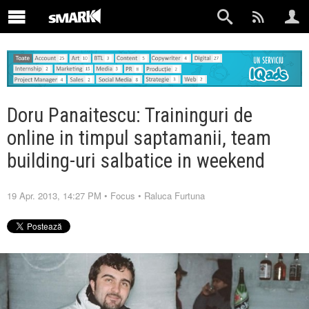
Doru Panaitescu: Traininguri de
online in timpul saptamanii, team
building-uri salbatice in weekend
19 Apr. 2013, 14:27 PM
•
Focus
•
Raluca Furtuna