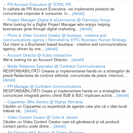
PR Account Executive @ TOTAL PR
În calitate de PR Account Executive, vei implementa proiecte de
comunicare corporate & consumer, în...
[detalii]
Project Manager (Digital & eCommerce) @ Flaminjoy Group
We're looking for a Digital Project Manager who enjoys helping
businesses grow through digital marketing...
[detalii]
Photo & Video Content Creator @ boutique - creative and
communications agency | Recruited by EPIC Business Human Strategy
Our client is a Bucharest based boutique - creative and communications
agency, driven by one...
[detalii]
Account Director @ Kubis Interactive
We’re looking for an Account Director...
[detalii]
Media Relations Specialist @ Confident Communications
RESPONSABILITĂȚI Crearea și implementarea hands-on a strategiilor de
presă Redactarea de conținut editorial: comunicate de presă, interviuri,...
[detalii]
PR Manager @ Confident Communications
RESPONSABILITĂȚI Creare și implementare hands-on a strategiilor de
comunicare integrată pentru clienți B2B & B2C Implicare activă...
[detalii]
Copywriter (Mid–Senior) @ Digitas România
Căutăm un Copywriter cu experiență de agenție care știe că o idee bună
trebuie să...
[detalii]
Video Content Creator @ Cohn & Jansen
Căutăm un Video Content Creator care să gândească și să producă
content pentru unele dintre...
[detalii]
Art Director (Mid–Senior) @ Digitas România