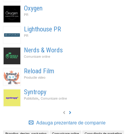
Oxygen
PR
Lighthouse PR
PR
Nerds & Words
Comunicare online
Reload Film
Productie video
Syntropy
,
Publicitate
Comunicare online
Adauga prezentare de companie
Branding, design, packaging
Comunicare online
Consultanta de marketing