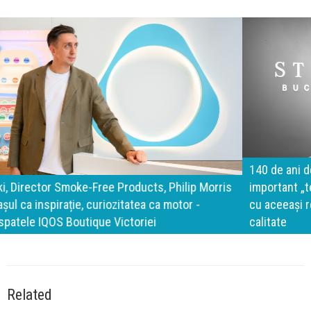
140 de ani de Mercedes-Benz. Ramona Pîrlog: Cel mai
important „test al timpului” este să inovăm constant, dar
cu aceeași responsabilitate față de oameni, siguranță și
calitate
Related