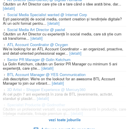
Căutăm un Art Director care știe că e tare când o idee arată bine, dar...
[detalii]
Social Media Specialist wanted @ Internet Corp
Ești pasionat(ă) de social media, content creation și tendințele digitale?
Ai un ochi format pentru...
[detalii]
Social Media Art Director @ pastel
Căutăm un Art Director cu experiență în social media, care să știe cum
să transforme...
[detalii]
ATL Account Coordinator @ Oxygen
We’re looking for an ATL Account Coordinator – an organized, proactive,
and detail-oriented professional eager...
[detalii]
Senior PR Manager @ Golin Ketchum
La Golin Ketchum, căutăm un Senior PR Manager cu minimum 5 ani
experiență, care știe...
[detalii]
BTL Account Manager @ YES Communication
Job description: We're on the lookout for an awesome BTL Account
Manager to join our vibrant...
[detalii]
3D Artist – Shopper Experience @ Mercury360
Ai cel puțin 7 ani experiență în zona de BTL (evenimente, activări,
standuri și plasări...
[detalii]
Specialist Productie @ Godmother
Căutăm un profesionist versatil, cu experiență relevantă în producție, care
înțelege materiale, finisaje premium și...
[detalii]
vezi toate joburile