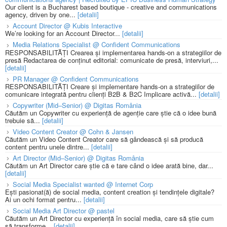
Our client is a Bucharest based boutique - creative and communications
agency, driven by one...
[detalii]
Account Director @ Kubis Interactive
We’re looking for an Account Director...
[detalii]
Media Relations Specialist @ Confident Communications
RESPONSABILITĂȚI Crearea și implementarea hands-on a strategiilor de
presă Redactarea de conținut editorial: comunicate de presă, interviuri,...
[detalii]
PR Manager @ Confident Communications
RESPONSABILITĂȚI Creare și implementare hands-on a strategiilor de
comunicare integrată pentru clienți B2B & B2C Implicare activă...
[detalii]
Copywriter (Mid–Senior) @ Digitas România
Căutăm un Copywriter cu experiență de agenție care știe că o idee bună
trebuie să...
[detalii]
Video Content Creator @ Cohn & Jansen
Căutăm un Video Content Creator care să gândească și să producă
content pentru unele dintre...
[detalii]
Art Director (Mid–Senior) @ Digitas România
Căutăm un Art Director care știe că e tare când o idee arată bine, dar...
[detalii]
Social Media Specialist wanted @ Internet Corp
Ești pasionat(ă) de social media, content creation și tendințele digitale?
Ai un ochi format pentru...
[detalii]
Social Media Art Director @ pastel
Căutăm un Art Director cu experiență în social media, care să știe cum
să transforme...
[detalii]