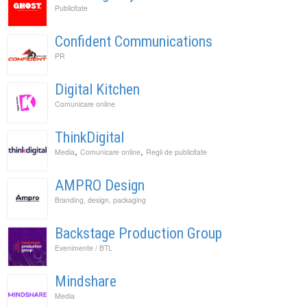
Publicitate
Confident Communications
PR
Digital Kitchen
Comunicare online
ThinkDigital
,
,
Media
Comunicare online
Regii de publicitate
AMPRO Design
Branding, design, packaging
Backstage Production Group
Evenimente / BTL
Mindshare
Media