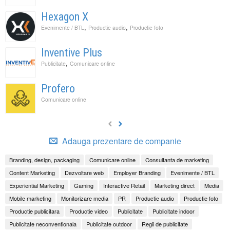
Hexagon X
,
,
Evenimente / BTL
Productie audio
Productie foto
Inventive Plus
,
Publicitate
Comunicare online
Profero
Comunicare online
Adauga prezentare de companie
Branding, design, packaging
Comunicare online
Consultanta de marketing
Content Marketing
Dezvoltare web
Employer Branding
Evenimente / BTL
Experiential Marketing
Gaming
Interactive Retail
Marketing direct
Media
Mobile marketing
Monitorizare media
PR
Productie audio
Productie foto
Productie publicitara
Productie video
Publicitate
Publicitate indoor
Publicitate neconventionala
Publicitate outdoor
Regii de publicitate