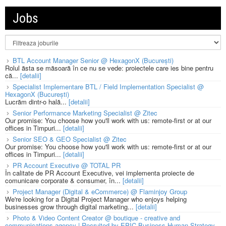
Jobs
BTL Account Manager Senior @ HexagonX (București)
Rolul ăsta se măsoară în ce nu se vede: proiectele care ies bine pentru
că...
[detalii]
Specialist Implementare BTL / Field Implementation Specialist @
HexagonX (București)
Lucrăm dintr-o hală...
[detalii]
Senior Performance Marketing Specialist @ Zitec
Our promise: You choose how you'll work with us: remote-first or at our
offices in Timpuri...
[detalii]
Senior SEO & GEO Specialist @ Zitec
Our promise: You choose how you'll work with us: remote-first or at our
offices in Timpuri...
[detalii]
PR Account Executive @ TOTAL PR
În calitate de PR Account Executive, vei implementa proiecte de
comunicare corporate & consumer, în...
[detalii]
Project Manager (Digital & eCommerce) @ Flaminjoy Group
We're looking for a Digital Project Manager who enjoys helping
businesses grow through digital marketing...
[detalii]
Photo & Video Content Creator @ boutique - creative and
communications agency | Recruited by EPIC Business Human Strategy