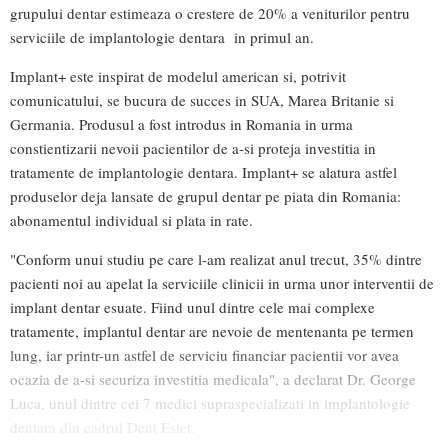
grupului dentar estimeaza o crestere de 20% a veniturilor pentru
serviciile de implantologie dentara in primul an.
Implant+ este inspirat de modelul american si, potrivit
comunicatului, se bucura de succes in SUA, Marea Britanie si
Germania. Produsul a fost introdus in Romania in urma
constientizarii nevoii pacientilor de a-si proteja investitia in
tratamente de implantologie dentara. Implant+ se alatura astfel
produselor deja lansate de grupul dentar pe piata din Romania:
abonamentul individual si plata in rate.
"Conform unui studiu pe care l-am realizat anul trecut, 35% dintre
pacienti noi au apelat la serviciile clinicii in urma unor interventii de
implant dentar esuate. Fiind unul dintre cele mai complexe
tratamente, implantul dentar are nevoie de mentenanta pe termen
lung, iar printr-un astfel de serviciu financiar pacientii vor avea
ocazia de a-si securiza investitia medicala", a declarat Dr. George
Luca, unul dintre cei 7 medici supraspecializati in implantologie
dentara din cadrul Dent Estet.