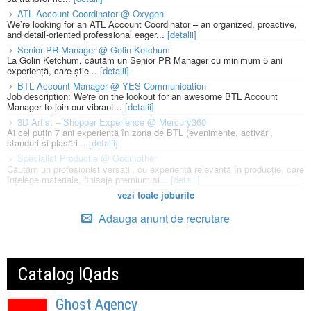
ATL Account Coordinator @ Oxygen
We’re looking for an ATL Account Coordinator – an organized, proactive,
and detail-oriented professional eager...
[detalii]
Senior PR Manager @ Golin Ketchum
La Golin Ketchum, căutăm un Senior PR Manager cu minimum 5 ani
experiență, care știe...
[detalii]
BTL Account Manager @ YES Communication
Job description: We're on the lookout for an awesome BTL Account
Manager to join our vibrant...
[detalii]
3D Artist – Shopper Experience @ Mercury360
Ai cel puțin 7 ani experiență în zona de BTL (evenimente, activări,
standuri și plasări...
[detalii]
Specialist Productie @ Godmother
Căutăm un profesionist versatil, cu experiență relevantă în producție, care
înțelege materiale, finisaje premium și...
[detalii]
vezi toate joburile
Adauga anunt de recrutare
Catalog IQads
Ghost Agency