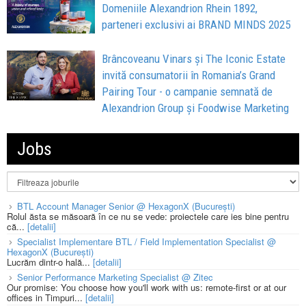
Domeniile Alexandrion Rhein 1892,
parteneri exclusivi ai BRAND MINDS 2025
Brâncoveanu Vinars și The Iconic Estate
invită consumatorii în Romania’s Grand
Pairing Tour - o campanie semnată de
Alexandrion Group și Foodwise Marketing
Jobs
BTL Account Manager Senior @ HexagonX (București)
Rolul ăsta se măsoară în ce nu se vede: proiectele care ies bine pentru
că...
[detalii]
Specialist Implementare BTL / Field Implementation Specialist @
HexagonX (București)
Lucrăm dintr-o hală...
[detalii]
Senior Performance Marketing Specialist @ Zitec
Our promise: You choose how you'll work with us: remote-first or at our
offices in Timpuri...
[detalii]