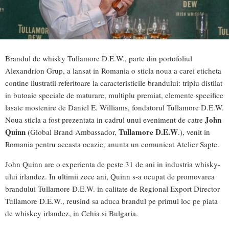
Brandul de whisky Tullamore D.E.W., parte din portofoliul
Alexandrion Grup, a lansat in Romania o sticla noua a carei eticheta
contine ilustratii referitoare la caracteristicile brandului: triplu distilat
in butoaie speciale de maturare, multiplu premiat, elemente specifice
lasate mostenire de Daniel E. Williams, fondatorul Tullamore D.E.W.
John
Noua sticla a fost prezentata in cadrul unui eveniment de catre
Quinn
Tullamore D.E.W
(Global Brand Ambassador,
.), venit in
Romania pentru aceasta ocazie, anunta un comunicat Atelier Sapte.
John Quinn are o experienta de peste 31 de ani in industria whisky-
ului irlandez. In ultimii zece ani, Quinn s-a ocupat de promovarea
brandului Tullamore D.E.W. in calitate de Regional Export Director
Tullamore D.E.W., reusind sa aduca brandul pe primul loc pe piata
de whiskey irlandez, in Cehia si Bulgaria.