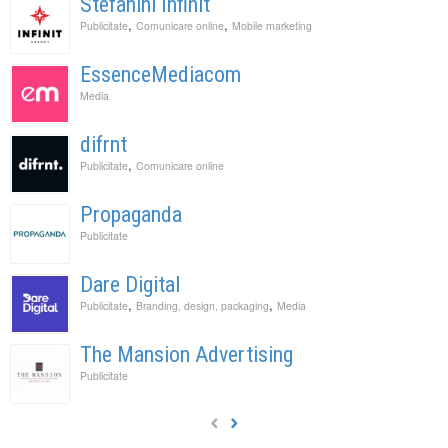
Stefanini Infinit
,
,
Publicitate
Comunicare online
Mobile marketing
EssenceMediacom
Media
difrnt
,
Publicitate
Comunicare online
Propaganda
Publicitate
Dare Digital
,
,
Publicitate
Branding, design, packaging
Media
The Mansion Advertising
Publicitate