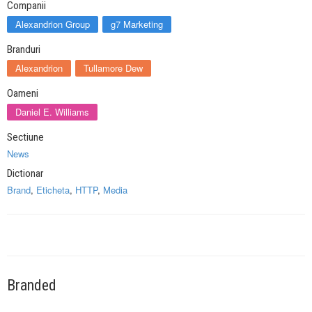
Companii
Alexandrion Group
g7 Marketing
Branduri
Alexandrion
Tullamore Dew
Oameni
Daniel E. Williams
Sectiune
News
Dictionar
Brand
,
Eticheta
,
HTTP
,
Media
Branded