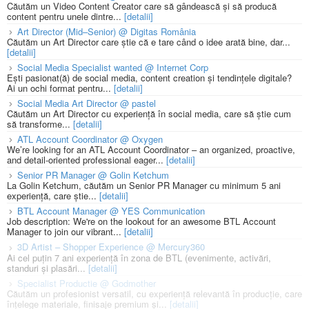
Căutăm un Video Content Creator care să gândească și să producă
content pentru unele dintre...
[detalii]
Art Director (Mid–Senior) @ Digitas România
Căutăm un Art Director care știe că e tare când o idee arată bine, dar...
[detalii]
Social Media Specialist wanted @ Internet Corp
Ești pasionat(ă) de social media, content creation și tendințele digitale?
Ai un ochi format pentru...
[detalii]
Social Media Art Director @ pastel
Căutăm un Art Director cu experiență în social media, care să știe cum
să transforme...
[detalii]
ATL Account Coordinator @ Oxygen
We’re looking for an ATL Account Coordinator – an organized, proactive,
and detail-oriented professional eager...
[detalii]
Senior PR Manager @ Golin Ketchum
La Golin Ketchum, căutăm un Senior PR Manager cu minimum 5 ani
experiență, care știe...
[detalii]
BTL Account Manager @ YES Communication
Job description: We're on the lookout for an awesome BTL Account
Manager to join our vibrant...
[detalii]
3D Artist – Shopper Experience @ Mercury360
Ai cel puțin 7 ani experiență în zona de BTL (evenimente, activări,
standuri și plasări...
[detalii]
Specialist Productie @ Godmother
Căutăm un profesionist versatil, cu experiență relevantă în producție, care
înțelege materiale, finisaje premium și...
[detalii]