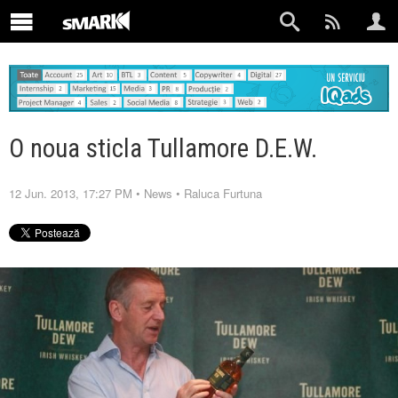
O noua sticla Tullamore D.E.W.
12 Jun. 2013, 17:27 PM
•
News
•
Raluca Furtuna