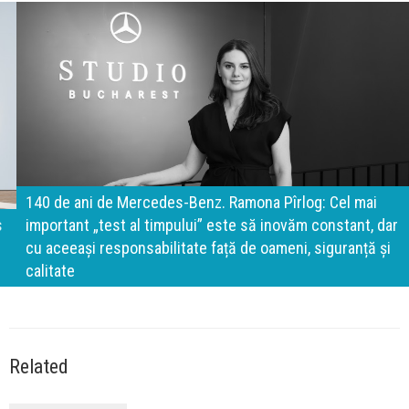
140 de ani de Mercedes-Benz. Ramona Pîrlog: Cel mai
important „test al timpului” este să inovăm constant, dar
cu aceeași responsabilitate față de oameni, siguranță și
calitate
Related