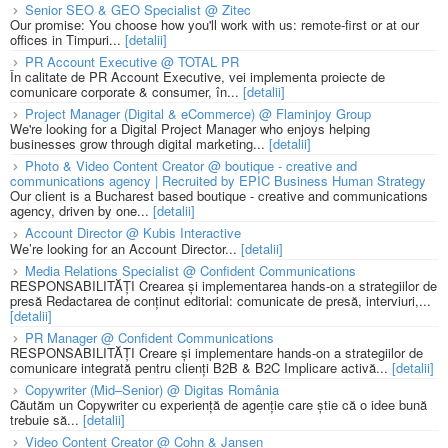
Senior SEO & GEO Specialist @ Zitec
Our promise: You choose how you'll work with us: remote-first or at our
offices in Timpuri...
[detalii]
PR Account Executive @ TOTAL PR
În calitate de PR Account Executive, vei implementa proiecte de
comunicare corporate & consumer, în...
[detalii]
Project Manager (Digital & eCommerce) @ Flaminjoy Group
We're looking for a Digital Project Manager who enjoys helping
businesses grow through digital marketing...
[detalii]
Photo & Video Content Creator @ boutique - creative and
communications agency | Recruited by EPIC Business Human Strategy
Our client is a Bucharest based boutique - creative and communications
agency, driven by one...
[detalii]
Account Director @ Kubis Interactive
We’re looking for an Account Director...
[detalii]
Media Relations Specialist @ Confident Communications
RESPONSABILITĂȚI Crearea și implementarea hands-on a strategiilor de
presă Redactarea de conținut editorial: comunicate de presă, interviuri,...
[detalii]
PR Manager @ Confident Communications
RESPONSABILITĂȚI Creare și implementare hands-on a strategiilor de
comunicare integrată pentru clienți B2B & B2C Implicare activă...
[detalii]
Copywriter (Mid–Senior) @ Digitas România
Căutăm un Copywriter cu experiență de agenție care știe că o idee bună
trebuie să...
[detalii]
Video Content Creator @ Cohn & Jansen