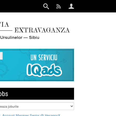
obs
L Account Manager Senior @ HexagonX