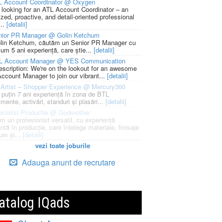
L Account Coordinator @ Oxygen
 looking for an ATL Account Coordinator – an
zed, proactive, and detail-oriented professional
...
[detalii]
nior PR Manager @ Golin Ketchum
lin Ketchum, căutăm un Senior PR Manager cu
um 5 ani experiență, care știe...
[detalii]
L Account Manager @ YES Communication
escription: We're on the lookout for an awesome
ccount Manager to join our vibrant...
[detalii]
Artist – Shopper Experience @ Mercury360
l puțin 7 ani experiență în zona de BTL
mente, activări, standuri și plasări...
[detalii]
cialist Productie @ Godmother
m un profesionist versatil, cu experiență
ntă în producție, care înțelege materiale, finisaje
um și...
[detalii]
vezi toate joburile
Adauga anunt de recrutare
atalog IQads