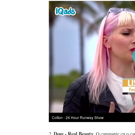
Cotton - 24 Hour Runway Show
Dove - Real Beauty
2.
. O campanie cu o ca