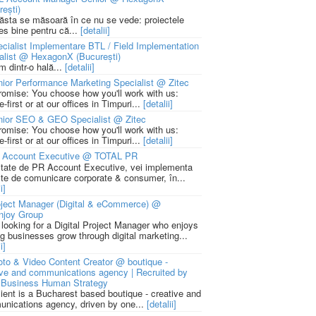
rești)
 ăsta se măsoară în ce nu se vede: proiectele
ies bine pentru că...
[detalii]
cialist Implementare BTL / Field Implementation
alist @ HexagonX (București)
m dintr-o hală...
[detalii]
ior Performance Marketing Specialist @ Zitec
romise: You choose how you'll work with us:
-first or at our offices in Timpuri...
[detalii]
nior SEO & GEO Specialist @ Zitec
romise: You choose how you'll work with us:
-first or at our offices in Timpuri...
[detalii]
 Account Executive @ TOTAL PR
litate de PR Account Executive, vei implementa
cte de comunicare corporate & consumer, în...
i]
ject Manager (Digital & eCommerce) @
njoy Group
 looking for a Digital Project Manager who enjoys
ng businesses grow through digital marketing...
i]
to & Video Content Creator @ boutique -
ive and communications agency | Recruited by
Business Human Strategy
lient is a Bucharest based boutique - creative and
nications agency, driven by one...
[detalii]