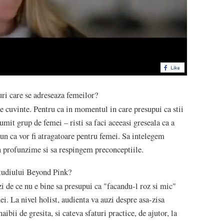
uri care se adreseaza femeilor?
se cuvinte. Pentru ca in momentul in care presupui ca stii
mit grup de femei – risti sa faci aceeasi greseala ca a
pun ca vor fi atragatoare pentru femei. Sa intelegem
 profunzime si sa respingem preconceptiile.
studiului Beyond Pink?
zi de ce nu e bine sa presupui ca "facandu-l roz si mic"
i. La nivel holist, audienta va auzi despre asa-zisa
bii de gresita, si cateva sfaturi practice, de ajutor, la