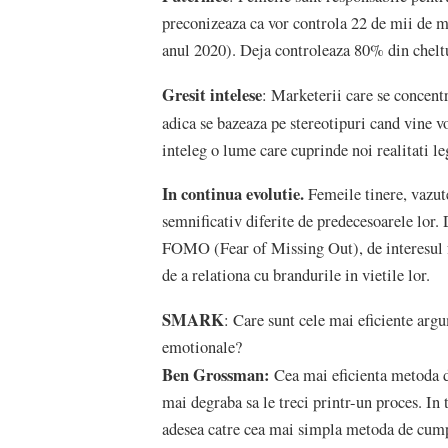
preconizeaza ca vor controla 22 de mii de mi
anul 2020). Deja controleaza 80% din cheltui
Gresit intelese
: Marketerii care se concent
adica se bazeaza pe stereotipuri cand vine 
inteleg o lume care cuprinde noi realitati leg
In continua evolutie.
Femeile tinere, vazute
semnificativ diferite de predecesoarele lor.
FOMO (Fear of Missing Out), de interesul fa
de a relationa cu brandurile in vietile lor.
SMARK
: Care sunt cele mai eficiente arg
emotionale?
Ben Grossman:
Cea mai eficienta metoda d
mai degraba sa le treci printr-un proces. In 
adesea catre cea mai simpla metoda de cump