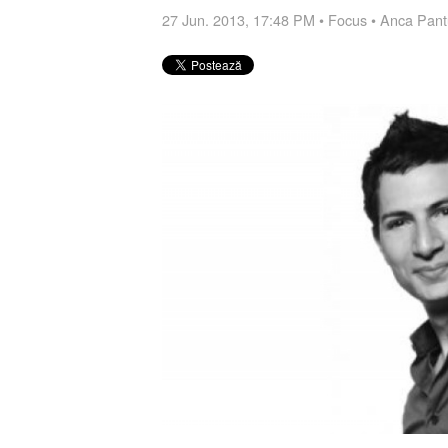
27 Jun. 2013, 17:48 PM
•
Focus
•
Anca Pant