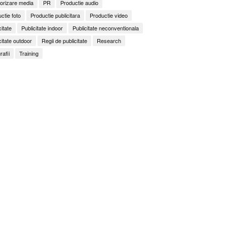
orizare media
PR
Productie audio
ctie foto
Productie publicitara
Productie video
citate
Publicitate indoor
Publicitate neconventionala
citate outdoor
Regii de publicitate
Research
rafii
Training