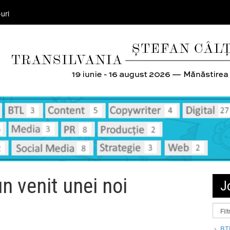
uri
n venit unei noi
J
i
BT