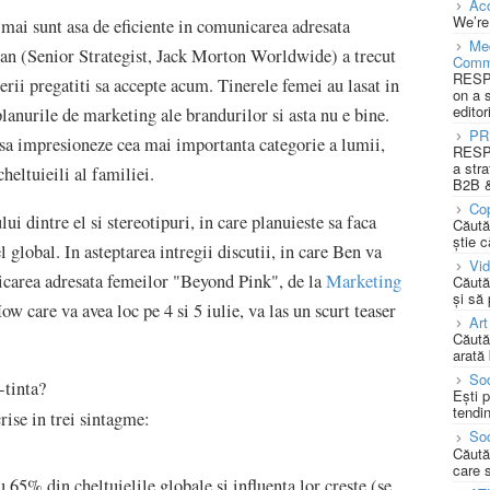
Acc
We’re
u mai sunt asa de eficiente in comunicarea adresata
Med
an (Senior Strategist, Jack Morton Worldwide) a trecut
Comm
RESPO
rii pregatiti sa accepte acum. Tinerele femei au lasat in
on a 
editor
anurile de marketing ale brandurilor si asta nu e bine.
PR
sa impresioneze cea mai importanta categorie a lumii,
RESPO
a stra
heltuieili al familiei.
B2B &
Cop
 dintre el si stereotipuri, in care planuieste sa faca
Căută
știe c
 global. In asteptarea intregii discutii, in care Ben va
Vi
icarea adresata femeilor "Beyond Pink", de la
Marketing
Căută
și să
e va avea loc pe 4 si 5 iulie, va las un scurt teaser
Art
Căută
arată 
Soc
-tinta?
Ești 
tendin
rise in trei sintagme:
Soc
Căută
care 
 65% din cheltuielile globale si influenta lor creste (se