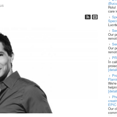
(Bucu
us
Rolul
care 
Spe
Speci
Lucră
Sen
Our p
remote
Se
Our p
remote
PR
În ca
proie
[detali
Pro
Flami
We're
helpi
[detali
Pho
creat
EPIC 
Our c
commu