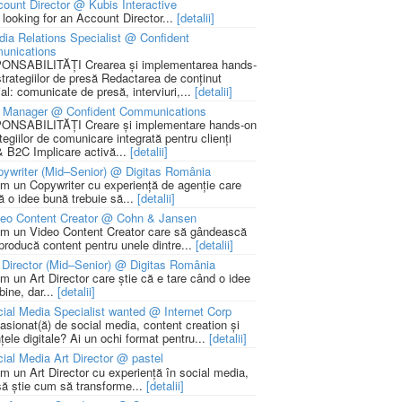
ount Director @ Kubis Interactive
 looking for an Account Director...
[detalii]
ia Relations Specialist @ Confident
unications
NSABILITĂȚI Crearea și implementarea hands-
strategiilor de presă Redactarea de conținut
ial: comunicate de presă, interviuri,...
[detalii]
 Manager @ Confident Communications
NSABILITĂȚI Creare și implementare hands-on
tegiilor de comunicare integrată pentru clienți
 B2C Implicare activă...
[detalii]
ywriter (Mid–Senior) @ Digitas România
m un Copywriter cu experiență de agenție care
ă o idee bună trebuie să...
[detalii]
deo Content Creator @ Cohn & Jansen
m un Video Content Creator care să gândească
 producă content pentru unele dintre...
[detalii]
 Director (Mid–Senior) @ Digitas România
m un Art Director care știe că e tare când o idee
bine, dar...
[detalii]
ial Media Specialist wanted @ Internet Corp
pasionat(ă) de social media, content creation și
țele digitale? Ai un ochi format pentru...
[detalii]
ial Media Art Director @ pastel
m un Art Director cu experiență în social media,
să știe cum să transforme...
[detalii]