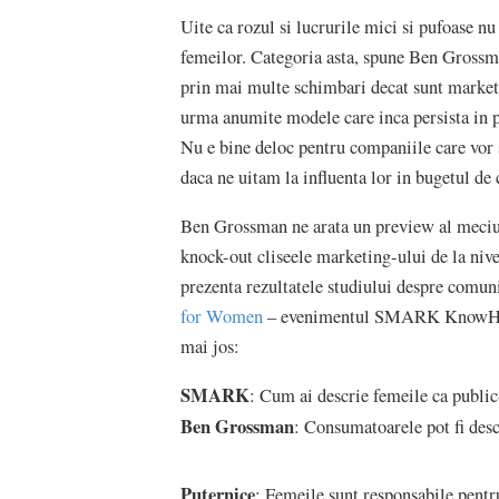
Uite ca rozul si lucrurile mici si pufoase n
femeilor. Categoria asta, spune Ben Grossm
prin mai multe schimbari decat sunt markete
urma anumite modele care inca persista in pl
Nu e bine deloc pentru companiile care vor 
daca ne uitam la influenta lor in bugetul de c
Ben Grossman ne arata un preview al meciului
knock-out cliseele marketing-ului de la nivel
prezenta rezultatele studiului despre comun
for Women
– evenimentul SMARK KnowHow car
mai jos:
SMARK
: Cum ai descrie femeile ca public
Ben Grossman
: Consumatoarele pot fi desc
Puternice
: Femeile sunt responsabile pentru