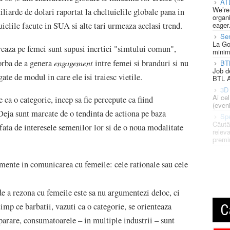
AT
We’re
liarde de dolari raportat la cheltuielile globale pana in
organi
eager
elile facute in SUA si alte tari urmeaza acelasi trend.
Se
La Go
reaza pe femei sunt supusi inertiei "simtului comun",
minim
engagement
vorba de a genera
intre femei si branduri si nu
BT
Job d
ate de modul in care ele isi traiesc vietile.
BTL A
3D 
Ai ce
 ca o categorie, incep sa fie percepute ca fiind
(eveni
 Deja sunt marcate de o tendinta de actiona pe baza
Spe
Căută
ta de interesele semenilor lor si de o noua modalitate
releva
premi
umente in comunicarea cu femeile: cele rationale sau cele
e a rezona cu femeile este sa nu argumentezi deloc, ci
timp ce barbatii, vazuti ca o categorie, se orienteaza
C
arare, consumatoarele – in multiple industrii – sunt