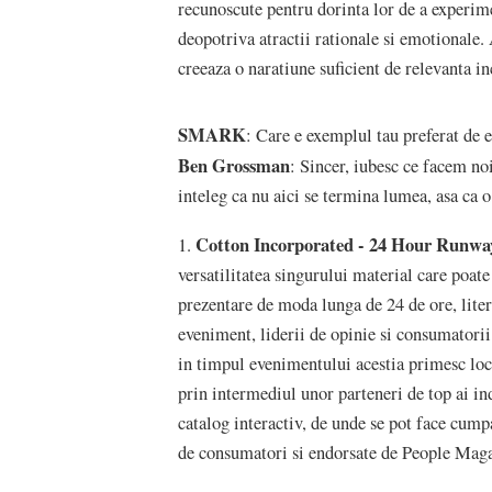
recunoscute pentru dorinta lor de a experim
deopotriva atractii rationale si emotionale.
creeaza o naratiune suficient de relevanta i
SMARK
: Care e exemplul tau preferat de 
Ben Grossman
: Sincer, iubesc ce facem no
inteleg ca nu aici se termina lumea, asa ca 
Cotton Incorporated - 24 Hour Runwa
1.
versatilitatea singurului material care poat
prezentare de moda lunga de 24 de ore, liter
eveniment, liderii de opinie si consumatori
in timpul evenimentului acestia primesc locu
prin intermediul unor parteneri de top ai i
catalog interactiv, de unde se pot face cumpa
de consumatori si endorsate de People Maga