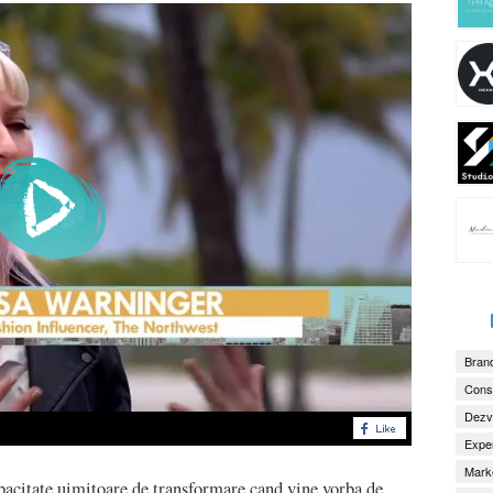
Brand
Consu
Dezv
Exper
Marke
pacitate uimitoare de transformare cand vine vorba de