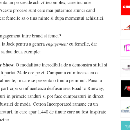
enta un proces de achizitiecomplex, care include
 Aceste procese sunt cele mai puternice atunci cand
ncat femeile sa o tina minte si dupa momentul achizitiei.
engagement intre brand si femei?
engagement
i la Jack pentru a genera
cu femeile, dar
o sa dau doua exemple:
y Show.
O modalitate incredibila de a demonstra stilul si
e fi purtat 24 de ore pe zi. Campania culmineaza cu o
almente, in care se prezenta o tinuta pe minut. Pana la
i participa si influenteaza desfasurarea Road to Runway,
ri in primele randuri si pot face cumparaturi in direct
ndustriei de moda. Cotton Incorporated ramane cu un
raturi, in care apar 1.440 de tinute care au fost inspirate
zine.