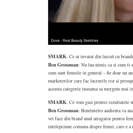
Dove - Real Beauty Sketches
SMARK
: Ce ai invatat din lucrul cu brand
Ben Grossman
: Nu lua nimic ca si cum ti 
cum sunt femeile in general – fie doar un anu
marketerilor care fac lucrurile roz si presu
aceasta categorie inseama sa mergem mai in
SMARK
: Ce vom gasi printre rezultatele 
Ben Grossman
: Bineinteles audienta va au
vei face din brand unul atragator pentru feme
intelepciune comuna despre femei, care e a nai