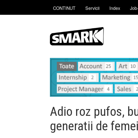
CONTINUT
Servicii
Index
Job-
Adio roz pufos, bu
generatii de feme