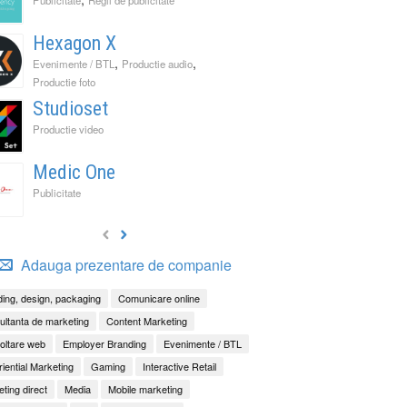
Hexagon X
,
,
Evenimente / BTL
Productie audio
Productie foto
Studioset
Productie video
Medic One
Publicitate
Adauga prezentare de companie
ing, design, packaging
Comunicare online
ltanta de marketing
Content Marketing
oltare web
Employer Branding
Evenimente / BTL
iential Marketing
Gaming
Interactive Retail
ting direct
Media
Mobile marketing