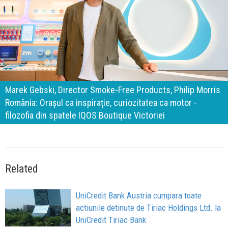
140 de ani de Mercedes-Benz. Ramona Pîrlog: Cel mai
important „test al timpului” este să inovăm constant, dar
cu aceeași responsabilitate față de oameni, siguranță și
calitate
Related
UniCredit Bank Austria cumpara toate
actiunile detinute de Tiriac Holdings Ltd. la
UniCredit Tiriac Bank