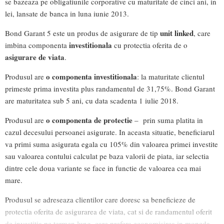
se bazeaza pe obligatiunile corporative cu maturitate de cinci ani, in
lei, lansate de banca in luna iunie 2013.
unit linked
Bond Garant 5 este un produs de asigurare de tip
, care
investitionala
imbina componenta
cu protectia oferita de o
asigurare de viata
.
o componenta investitionala
Produsul are
: la maturitate clientul
primeste prima investita plus randamentul de 31,75%. Bond Garant
are maturitatea sub 5 ani, cu data scadenta 1 iulie 2018.
o componenta de protectie
Produsul are
– prin suma platita in
cazul decesului persoanei asigurate. In aceasta situatie, beneficiarul
va primi suma asigurata egala cu 105% din valoarea primei investite
sau valoarea contului calculat pe baza valorii de piata, iar selectia
dintre cele doua variante se face in functie de valoarea cea mai
mare.
Produsul se adreseaza clientilor care doresc sa beneficieze de
protectia oferita de asigurarea de viata, cat si de randamentul oferit
de investitia pe termen lung, care prefera economisirea in moneda