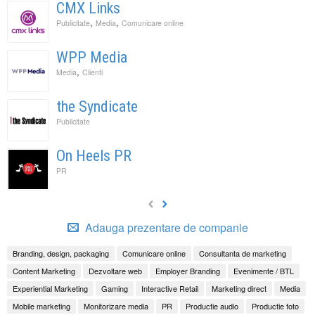
CMX Links
,
,
Publicitate
Media
Comunicare online
WPP Media
,
Media
Clienti
the Syndicate
Publicitate
On Heels PR
PR
Adauga prezentare de companie
Branding, design, packaging
Comunicare online
Consultanta de marketing
Content Marketing
Dezvoltare web
Employer Branding
Evenimente / BTL
Experiential Marketing
Gaming
Interactive Retail
Marketing direct
Media
Mobile marketing
Monitorizare media
PR
Productie audio
Productie foto