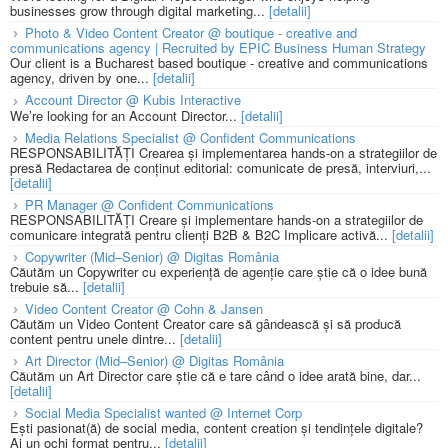
businesses grow through digital marketing...
[detalii]
Photo & Video Content Creator @ boutique - creative and
communications agency | Recruited by EPIC Business Human Strategy
Our client is a Bucharest based boutique - creative and communications
agency, driven by one...
[detalii]
Account Director @ Kubis Interactive
We’re looking for an Account Director...
[detalii]
Media Relations Specialist @ Confident Communications
RESPONSABILITĂȚI Crearea și implementarea hands-on a strategiilor de
presă Redactarea de conținut editorial: comunicate de presă, interviuri,...
[detalii]
PR Manager @ Confident Communications
RESPONSABILITĂȚI Creare și implementare hands-on a strategiilor de
comunicare integrată pentru clienți B2B & B2C Implicare activă...
[detalii]
Copywriter (Mid–Senior) @ Digitas România
Căutăm un Copywriter cu experiență de agenție care știe că o idee bună
trebuie să...
[detalii]
Video Content Creator @ Cohn & Jansen
Căutăm un Video Content Creator care să gândească și să producă
content pentru unele dintre...
[detalii]
Art Director (Mid–Senior) @ Digitas România
Căutăm un Art Director care știe că e tare când o idee arată bine, dar...
[detalii]
Social Media Specialist wanted @ Internet Corp
Ești pasionat(ă) de social media, content creation și tendințele digitale?
Ai un ochi format pentru...
[detalii]