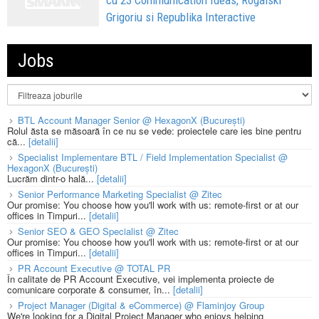
cu 23 Communication Ideas, Rogalski
Grigoriu si Republika Interactive
Jobs
BTL Account Manager Senior @ HexagonX (București)
Rolul ăsta se măsoară în ce nu se vede: proiectele care ies bine pentru
că...
[detalii]
Specialist Implementare BTL / Field Implementation Specialist @
HexagonX (București)
Lucrăm dintr-o hală...
[detalii]
Senior Performance Marketing Specialist @ Zitec
Our promise: You choose how you'll work with us: remote-first or at our
offices in Timpuri...
[detalii]
Senior SEO & GEO Specialist @ Zitec
Our promise: You choose how you'll work with us: remote-first or at our
offices in Timpuri...
[detalii]
PR Account Executive @ TOTAL PR
În calitate de PR Account Executive, vei implementa proiecte de
comunicare corporate & consumer, în...
[detalii]
Project Manager (Digital & eCommerce) @ Flaminjoy Group
We're looking for a Digital Project Manager who enjoys helping