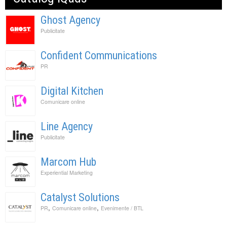
Ghost Agency
Publicitate
Confident Communications
PR
Digital Kitchen
Comunicare online
Line Agency
Publicitate
Marcom Hub
Experiential Marketing
Catalyst Solutions
,
,
PR
Comunicare online
Evenimente / BTL