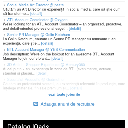
Social Media Art Director @ pastel
Căutăm un Art Director cu experiență în social media, care să știe cum
să transforme...
[detalii]
ATL Account Coordinator @ Oxygen
We’re looking for an ATL Account Coordinator – an organized, proactive,
and detail-oriented professional eager...
[detalii]
Senior PR Manager @ Golin Ketchum
La Golin Ketchum, căutăm un Senior PR Manager cu minimum 5 ani
experiență, care știe...
[detalii]
BTL Account Manager @ YES Communication
Job description: We're on the lookout for an awesome BTL Account
Manager to join our vibrant...
[detalii]
3D Artist – Shopper Experience @ Mercury360
Ai cel puțin 7 ani experiență în zona de BTL (evenimente, activări,
standuri și plasări...
[detalii]
Specialist Productie @ Godmother
Căutăm un profesionist versatil, cu experiență relevantă în producție, care
înțelege materiale, finisaje premium și...
[detalii]
vezi toate joburile
Adauga anunt de recrutare
Catalog IQads