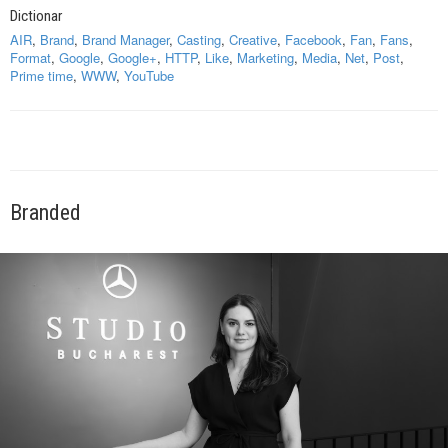
Dictionar
AIR
,
Brand
,
Brand Manager
,
Casting
,
Creative
,
Facebook
,
Fan
,
Fans
,
Format
,
Google
,
Google+
,
HTTP
,
Like
,
Marketing
,
Media
,
Net
,
Post
,
Prime time
,
WWW
,
YouTube
Branded