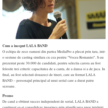
Cum a inceput LALA BAND
O echipa de zece oameni din partea MediaPro a plecat prin tara, intr-
o sesiune de casting similara cu cea pentru "Vocea Romaniei". S-au
prezentat peste 30.000 de candidati, pentru selectia carora au fost
folosite trei criterii: capacitatea de a canta, de a dansa si a de juca. In
final, au fost selectati douazeci de tineri, care au format LALA
BAND – personajul principal al unui serial care a durat patru
sezoane.
Promo
De cand a obtinut succes independent de serial, LALA BAND a
continuat sa-si consolideze imaginea prin planificarea unor intalniri