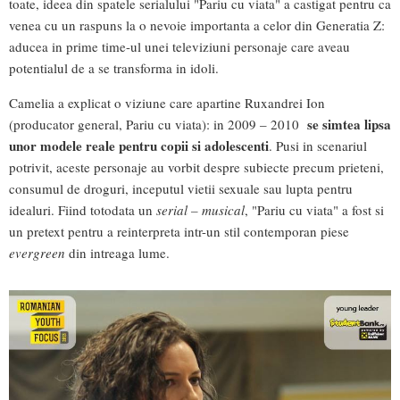
toate, ideea din spatele serialului "Pariu cu viata" a castigat pentru ca
venea cu un raspuns la o nevoie importanta a celor din Generatia Z:
aducea in prime time-ul unei televiziuni personaje care aveau
potentialul de a se transforma in idoli.
Camelia a explicat o viziune care apartine Ruxandrei Ion
se simtea lipsa
(producator general, Pariu cu viata): in 2009 – 2010
unor modele reale pentru copii si adolescenti
. Pusi in scenariul
potrivit, aceste personaje au vorbit despre subiecte precum prieteni,
consumul de droguri, inceputul vietii sexuale sau lupta pentru
idealuri. Fiind totodata un
serial – musical
, "Pariu cu viata" a fost si
un pretext pentru a reinterpreta intr-un stil contemporan piese
evergreen
din intreaga lume.