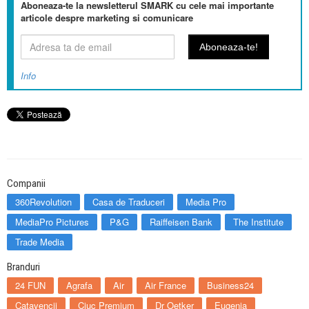
Aboneaza-te la newsletterul SMARK cu cele mai importante
articole despre marketing si comunicare
Info
Companii
360Revolution
Casa de Traduceri
Media Pro
MediaPro Pictures
P&G
Raiffeisen Bank
The Institute
Trade Media
Branduri
24 FUN
Agrafa
Air
Air France
Business24
Catavencii
Ciuc Premium
Dr Oetker
Eugenia