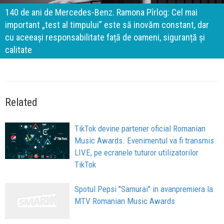
140 de ani de Mercedes-Benz. Ramona Pîrlog: Cel mai
important „test al timpului” este să inovăm constant, dar
cu aceeași responsabilitate față de oameni, siguranță și
calitate
Related
TikTok devine partener oficial Romanian
Music Awards. Evenimentul va fi transmis
LIVE, pe ecranele tuturor utilizatorilor
TikTok
Spotul Pepsi "Samurai" in avanpremiera la
MTV Romanian Music Awards