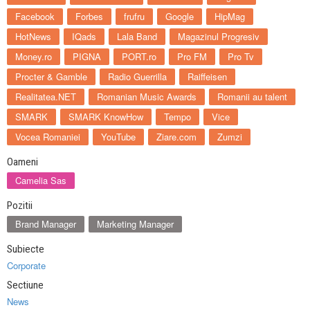
Facebook
Forbes
frufru
Google
HipMag
HotNews
IQads
Lala Band
Magazinul Progresiv
Money.ro
PIGNA
PORT.ro
Pro FM
Pro Tv
Procter & Gamble
Radio Guerrilla
Raiffeisen
Realitatea.NET
Romanian Music Awards
Romanii au talent
SMARK
SMARK KnowHow
Tempo
Vice
Vocea Romaniei
YouTube
Ziare.com
Zumzi
Oameni
Camelia Sas
Pozitii
Brand Manager
Marketing Manager
Subiecte
Corporate
Sectiune
News