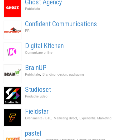
Ghost Agency
Publicitate
Confident Communications
PR
Digital Kitchen
Comunicare online
BrainUP
,
Publicitate
Branding, design, packaging
Studioset
Productie video
Fieldstar
,
,
Evenimente / BTL
Marketing direct
Experiential Marketing
pastel
,
,
Publicitate
Experiential Marketing
Employer Branding