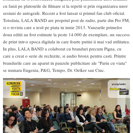
cu fanii pe platourile de filmare si la repetii si prin organizarea unor
sesiuni de autografe. Recent a fost lansat si primul fan club oficial.
Totodata, LALA BAND are propriul post de radio, parte din Pro FM,
si o revista care a iesit pe piata in iunie 2013. Vanzarile primelor
doua editii au fost estimate la peste 14.000 de exemplare, un success
de print intr-o epoca digitala in care foarte putini ii mai vad utilitatea.
In plus, LALA BAND a colaborat cu branduri precum Pigna, cu
care a creat o serie de rechizite, si audio bronx pentru casti. Printre
brandurile care au aparut in pauzele publicitare ale "Pariu cu viata"
se numara Eugenia, P&G, Tempo, Dr. Oetker sau Ciuc.