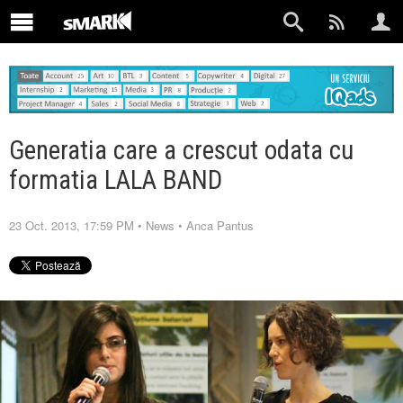
Generatia care a crescut odata cu
formatia LALA BAND
23 Oct. 2013, 17:59 PM
•
News
•
Anca Pantus