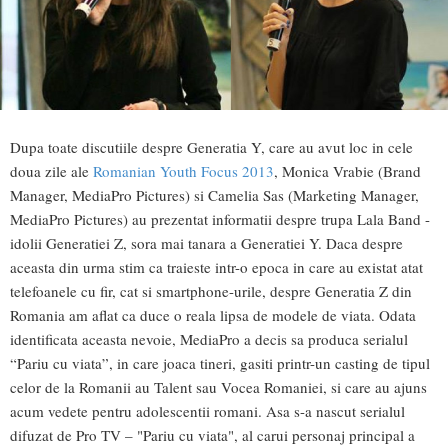
Dupa toate discutiile despre Generatia Y, care au avut loc in cele
doua zile ale
Romanian Youth Focus 2013
, Monica Vrabie (Brand
Manager, MediaPro Pictures) si Camelia Sas (Marketing Manager,
MediaPro Pictures) au prezentat informatii despre trupa Lala Band -
idolii Generatiei Z, sora mai tanara a Generatiei Y. Daca despre
aceasta din urma stim ca traieste intr-o epoca in care au existat atat
telefoanele cu fir, cat si smartphone-urile, despre Generatia Z din
Romania am aflat ca duce o reala lipsa de modele de viata. Odata
identificata aceasta nevoie, MediaPro a decis sa produca serialul
“Pariu cu viata”, in care joaca tineri, gasiti printr-un casting de tipul
celor de la Romanii au Talent sau Vocea Romaniei, si care au ajuns
acum vedete pentru adolescentii romani. Asa s-a nascut serialul
difuzat de Pro TV – "Pariu cu viata", al carui personaj principal a