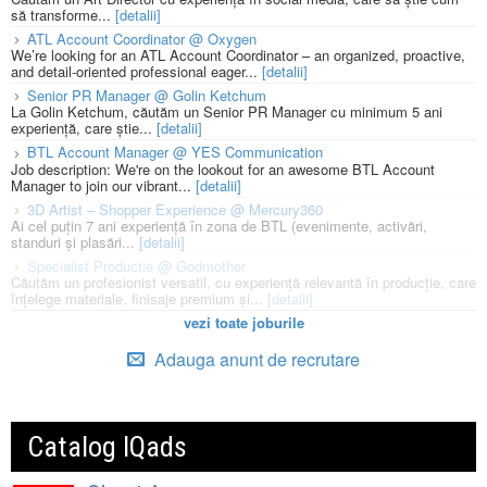
să transforme...
[detalii]
ATL Account Coordinator @ Oxygen
We’re looking for an ATL Account Coordinator – an organized, proactive,
and detail-oriented professional eager...
[detalii]
Senior PR Manager @ Golin Ketchum
La Golin Ketchum, căutăm un Senior PR Manager cu minimum 5 ani
experiență, care știe...
[detalii]
BTL Account Manager @ YES Communication
Job description: We're on the lookout for an awesome BTL Account
Manager to join our vibrant...
[detalii]
3D Artist – Shopper Experience @ Mercury360
Ai cel puțin 7 ani experiență în zona de BTL (evenimente, activări,
standuri și plasări...
[detalii]
Specialist Productie @ Godmother
Căutăm un profesionist versatil, cu experiență relevantă în producție, care
înțelege materiale, finisaje premium și...
[detalii]
vezi toate joburile
Adauga anunt de recrutare
Catalog IQads