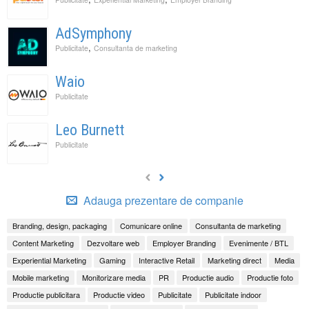
AdSymphony
,
Publicitate
Consultanta de marketing
Waio
Publicitate
Leo Burnett
Publicitate
Adauga prezentare de companie
Branding, design, packaging
Comunicare online
Consultanta de marketing
Content Marketing
Dezvoltare web
Employer Branding
Evenimente / BTL
Experiential Marketing
Gaming
Interactive Retail
Marketing direct
Media
Mobile marketing
Monitorizare media
PR
Productie audio
Productie foto
Productie publicitara
Productie video
Publicitate
Publicitate indoor