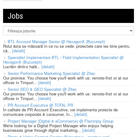
Jobs
BTL Account Manager Senior @ HexagonX (București)
Rolul ăsta se măsoară în ce nu se vede: proiectele care ies bine pentru
că...
[detalii]
Specialist Implementare BTL / Field Implementation Specialist @
HexagonX (București)
Lucrăm dintr-o hală...
[detalii]
Senior Performance Marketing Specialist @ Zitec
Our promise: You choose how you'll work with us: remote-first or at our
offices in Timpuri...
[detalii]
Senior SEO & GEO Specialist @ Zitec
Our promise: You choose how you'll work with us: remote-first or at our
offices in Timpuri...
[detalii]
PR Account Executive @ TOTAL PR
În calitate de PR Account Executive, vei implementa proiecte de
comunicare corporate & consumer, în...
[detalii]
Project Manager (Digital & eCommerce) @ Flaminjoy Group
We're looking for a Digital Project Manager who enjoys helping
businesses grow through digital marketing...
[detalii]
Photo & Video Content Creator @ boutique - creative and