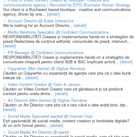
communications agency | Recruited by EPIC Business Human Strategy
Our client is a Bucharest based boutique - creative and communications
agency, driven by one...
[detalii]
Account Director @ Kubis Interactive
We’re looking for an Account Director...
[detalii]
Media Relations Specialist @ Confident Communications
RESPONSABILITĂȚI Crearea și implementarea hands-on a strategiilor de
presă Redactarea de conținut editorial: comunicate de presă, interviuri,...
[detalii]
PR Manager @ Confident Communications
RESPONSABILITĂȚI Creare și implementare hands-on a strategiilor de
comunicare integrată pentru clienți B2B & B2C Implicare activă...
[detalii]
Copywriter (Mid–Senior) @ Digitas România
Căutăm un Copywriter cu experiență de agenție care știe că o idee bună
trebuie să...
[detalii]
Video Content Creator @ Cohn & Jansen
Căutăm un Video Content Creator care să gândească și să producă
content pentru unele dintre...
[detalii]
Art Director (Mid–Senior) @ Digitas România
Căutăm un Art Director care știe că e tare când o idee arată bine, dar...
[detalii]
Social Media Specialist wanted @ Internet Corp
Ești pasionat(ă) de social media, content creation și tendințele digitale?
Ai un ochi format pentru...
[detalii]
Social Media Art Director @ pastel
Căutăm un Art Director cu experiență în social media, care să știe cum