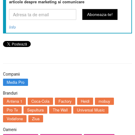
articole despre marketing si comunicare
Info
Companii
Media Pro
Branduri
Antena 1
Coca-Cola
Factory
Heidi
mobuy
Pro Tv
Sepultura
The Wall
Universal Music
Vodafone
Ziua
Oameni