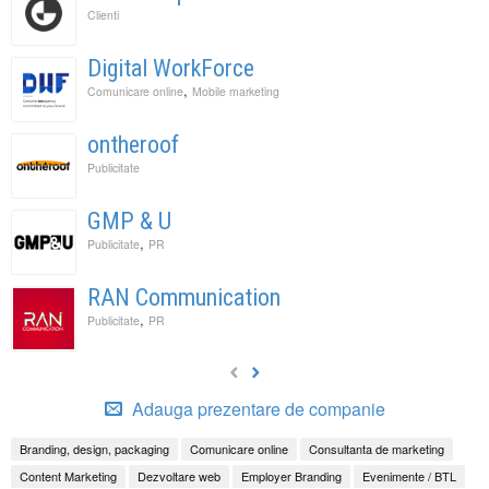
Clienti
Digital WorkForce
,
Comunicare online
Mobile marketing
ontheroof
Publicitate
GMP & U
,
Publicitate
PR
RAN Communication
,
Publicitate
PR
Adauga prezentare de companie
Branding, design, packaging
Comunicare online
Consultanta de marketing
Content Marketing
Dezvoltare web
Employer Branding
Evenimente / BTL