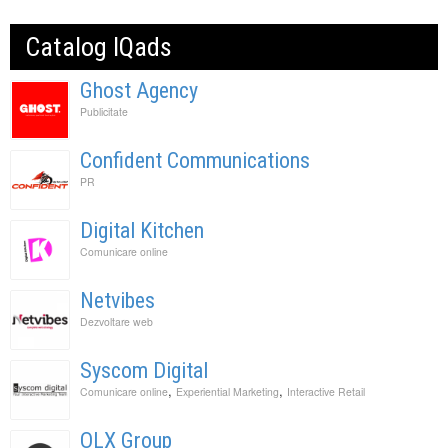
Catalog IQads
Ghost Agency
Publicitate
Confident Communications
PR
Digital Kitchen
Comunicare online
Netvibes
Dezvoltare web
Syscom Digital
,
,
Comunicare online
Experiential Marketing
Interactive Retail
OLX Group