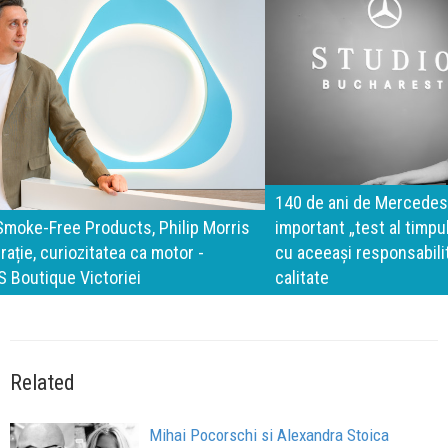
140 de ani de Mercedes-Benz. Ramona Pîrlog: Cel mai
important „test al timpului” este să inovăm constant, dar
cu aceeași responsabilitate față de oameni, siguranță și
calitate
Related
Mihai Pocorschi si Alexandra Stoica