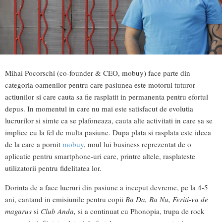
Mihai Pocorschi (co-founder & CEO, mobuy) face parte din
categoria oamenilor pentru care pasiunea este motorul tuturor
actiunilor si care cauta sa fie rasplatit in permanenta pentru efortul
depus. In momentul in care nu mai este satisfacut de evolutia
lucrurilor si simte ca se plafoneaza, cauta alte activitati in care sa se
implice cu la fel de multa pasiune. Dupa plata si rasplata este ideea
de la care a pornit
mobuy
, noul lui business reprezentat de o
aplicatie pentru smartphone-uri care, printre altele, rasplateste
utilizatorii pentru fidelitatea lor.
Dorinta de a face lucruri din pasiune a inceput devreme, pe la 4-5
ani, cantand in emisiunile pentru copii
Ba Da, Ba Nu, Feriti-va de
magarus
si
Club Anda,
si a continuat cu Phonopia, trupa de rock