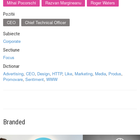
Mihai Pocorschi
Razvan Margineanu
Roger Waters
Pozitii
CEO
Chief Technical Officer
Subiecte
Corporate
Sectiune
Focus
Dictionar
Advertising
,
CEO
,
Design
,
HTTP
,
Like
,
Marketing
,
Media
,
Produs
,
Promovare
,
Sentiment
,
WWW
Branded