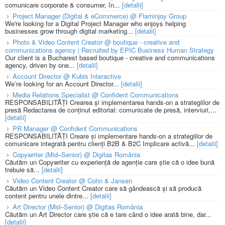
comunicare corporate & consumer, în...
[detalii]
Project Manager (Digital & eCommerce) @ Flaminjoy Group
We're looking for a Digital Project Manager who enjoys helping
businesses grow through digital marketing...
[detalii]
Photo & Video Content Creator @ boutique - creative and
communications agency | Recruited by EPIC Business Human Strategy
Our client is a Bucharest based boutique - creative and communications
agency, driven by one...
[detalii]
Account Director @ Kubis Interactive
We’re looking for an Account Director...
[detalii]
Media Relations Specialist @ Confident Communications
RESPONSABILITĂȚI Crearea și implementarea hands-on a strategiilor de
presă Redactarea de conținut editorial: comunicate de presă, interviuri,...
[detalii]
PR Manager @ Confident Communications
RESPONSABILITĂȚI Creare și implementare hands-on a strategiilor de
comunicare integrată pentru clienți B2B & B2C Implicare activă...
[detalii]
Copywriter (Mid–Senior) @ Digitas România
Căutăm un Copywriter cu experiență de agenție care știe că o idee bună
trebuie să...
[detalii]
Video Content Creator @ Cohn & Jansen
Căutăm un Video Content Creator care să gândească și să producă
content pentru unele dintre...
[detalii]
Art Director (Mid–Senior) @ Digitas România
Căutăm un Art Director care știe că e tare când o idee arată bine, dar...
[detalii]