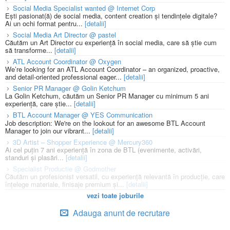
Social Media Specialist wanted @ Internet Corp
Ești pasionat(ă) de social media, content creation și tendințele digitale?
Ai un ochi format pentru...
[detalii]
Social Media Art Director @ pastel
Căutăm un Art Director cu experiență în social media, care să știe cum
să transforme...
[detalii]
ATL Account Coordinator @ Oxygen
We’re looking for an ATL Account Coordinator – an organized, proactive,
and detail-oriented professional eager...
[detalii]
Senior PR Manager @ Golin Ketchum
La Golin Ketchum, căutăm un Senior PR Manager cu minimum 5 ani
experiență, care știe...
[detalii]
BTL Account Manager @ YES Communication
Job description: We're on the lookout for an awesome BTL Account
Manager to join our vibrant...
[detalii]
3D Artist – Shopper Experience @ Mercury360
Ai cel puțin 7 ani experiență în zona de BTL (evenimente, activări,
standuri și plasări...
[detalii]
Specialist Productie @ Godmother
Căutăm un profesionist versatil, cu experiență relevantă în producție, care
înțelege materiale, finisaje premium și...
[detalii]
vezi toate joburile
Adauga anunt de recrutare