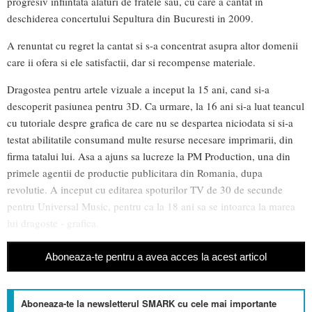
progresiv infiintata alaturi de fratele sau, cu care a cantat in
deschiderea concertului Sepultura din Bucuresti in 2009.
A renuntat cu regret la cantat si s-a concentrat asupra altor domenii
care ii ofera si ele satisfactii, dar si recompense materiale.
Dragostea pentru artele vizuale a inceput la 15 ani, cand si-a
descoperit pasiunea pentru 3D. Ca urmare, la 16 ani si-a luat teancul
cu tutoriale despre grafica de care nu se despartea niciodata si si-a
testat abilitatile consumand multe resurse necesare imprimarii, din
firma tatalui lui. Asa a ajuns sa lucreze la PM Production, una din
primele agentii de productie publicitara din Romania, dupa
revolutie. A inceput cu editarea spoturilor TV de 30 de secunde
pentru Universal Music, pentru ca la 18 ani sa se intoarca la marea
lui dragoste - grafica.
Aboneaza-te pentru a avea acces la acest articol
Aboneaza-te la newsletterul SMARK cu cele mai importante