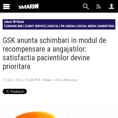
GSK anunta schimbari in modul de
recompensare a angajatilor:
satisfactia pacientilor devine
prioritara
17 Dec. 2013, 15:48 PM
•
News
•
Alina Mohorea