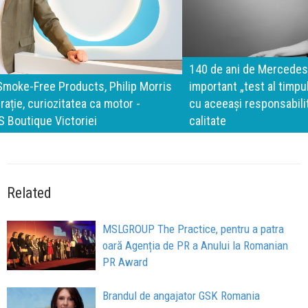
140 de ani de Mercedes-Benz. Ramona Pîrlog: Cel mai
important „test al timpului” este să inovăm constant, dar
cu aceeași responsabilitate față de oameni, siguranță și
calitate
Related
MSLGROUP The Practice, pentru a patra
oară Agenția de PR a Anului la Romanian
PR Award
Brandul de angajator GSK Romania