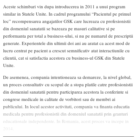
Aceste schimbari vin dupa introducerea in 2011 a unui program
similar in Statele Unite. In cadrul programului “Pacientul pe primul
loc” recompensarea angajatilor GSK care lucreaza cu profesionistii
din domeniul sanatatii se bazeaza pe masuri calitative si pe
performanta per total a business-ului, si nu pe numarul de prescriptii
generate. Experientele din ultimii doi ani au aratat ca acest mod de
lucru centrat pe pacient a crescut semnificativ atat interactiunile cu
clientii, cat si satisfactia acestora cu business-ul GSK din Statele
Unite.
De asemenea, compania intentioneaza sa demareze, la nivel global,
un proces consultativ cu scopul de a stopa platile catre profesionistii
din domeniul sanatatii pentru participarea acestora la conferinte si
congrese medicale in calitate de vorbitori sau de membri ai
publicului. In locul acestor activitati, compania va finanta educatia
medicala pentru profesionistii din domeniul sanatatii prin granturi
educationale independente. In Romania, acest proces va incepe in
2014.