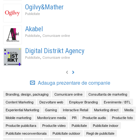
Ogilvy&Mather
Publicitate
Akabel
,
Publicitate
Comunicare online
Digital Distrikt Agency
,
Publicitate
Comunicare online
Adauga prezentare de companie
Branding, design, packaging
Comunicare online
Consultanta de marketing
Content Marketing
Dezvoltare web
Employer Branding
Evenimente / BTL
Experiential Marketing
Gaming
Interactive Retail
Marketing direct
Media
Mobile marketing
Monitorizare media
PR
Productie audio
Productie foto
Productie publicitara
Productie video
Publicitate
Publicitate indoor
Publicitate neconventionala
Publicitate outdoor
Regii de publicitate