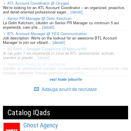
ATL Account Coordinator @ Oxygen
We’re looking for an ATL Account Coordinator – an organized, proactive,
and detail-oriented professional eager...
[detalii]
Senior PR Manager @ Golin Ketchum
La Golin Ketchum, căutăm un Senior PR Manager cu minimum 5 ani
experiență, care știe...
[detalii]
BTL Account Manager @ YES Communication
Job description: We're on the lookout for an awesome BTL Account
Manager to join our vibrant...
[detalii]
3D Artist – Shopper Experience @ Mercury360
Ai cel puțin 7 ani experiență în zona de BTL (evenimente, activări,
standuri și plasări...
[detalii]
Specialist Productie @ Godmother
Căutăm un profesionist versatil, cu experiență relevantă în producție, care
înțelege materiale, finisaje premium și...
[detalii]
vezi toate joburile
Adauga anunt de recrutare
Catalog IQads
Ghost Agency