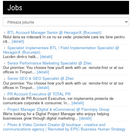
Jobs
BTL Account Manager Senior @ HexagonX (București)
Rolul ăsta se măsoară în ce nu se vede: proiectele care ies bine pentru
că...
[detalii]
Specialist Implementare BTL / Field Implementation Specialist @
HexagonX (București)
Lucrăm dintr-o hală...
[detalii]
Senior Performance Marketing Specialist @ Zitec
Our promise: You choose how you'll work with us: remote-first or at our
offices in Timpuri...
[detalii]
Senior SEO & GEO Specialist @ Zitec
Our promise: You choose how you'll work with us: remote-first or at our
offices in Timpuri...
[detalii]
PR Account Executive @ TOTAL PR
În calitate de PR Account Executive, vei implementa proiecte de
comunicare corporate & consumer, în...
[detalii]
Project Manager (Digital & eCommerce) @ Flaminjoy Group
We're looking for a Digital Project Manager who enjoys helping
businesses grow through digital marketing...
[detalii]
Photo & Video Content Creator @ boutique - creative and
communications agency | Recruited by EPIC Business Human Strategy