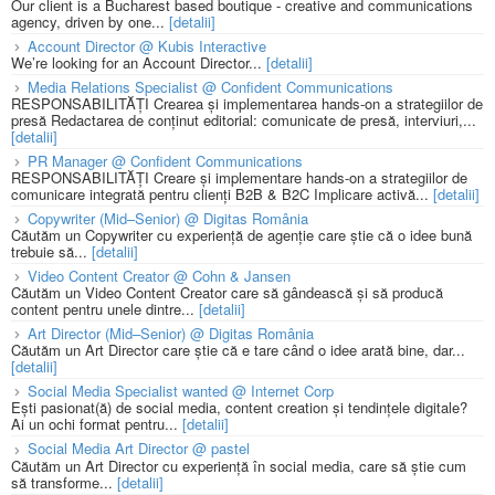
Our client is a Bucharest based boutique - creative and communications
agency, driven by one...
[detalii]
Account Director @ Kubis Interactive
We’re looking for an Account Director...
[detalii]
Media Relations Specialist @ Confident Communications
RESPONSABILITĂȚI Crearea și implementarea hands-on a strategiilor de
presă Redactarea de conținut editorial: comunicate de presă, interviuri,...
[detalii]
PR Manager @ Confident Communications
RESPONSABILITĂȚI Creare și implementare hands-on a strategiilor de
comunicare integrată pentru clienți B2B & B2C Implicare activă...
[detalii]
Copywriter (Mid–Senior) @ Digitas România
Căutăm un Copywriter cu experiență de agenție care știe că o idee bună
trebuie să...
[detalii]
Video Content Creator @ Cohn & Jansen
Căutăm un Video Content Creator care să gândească și să producă
content pentru unele dintre...
[detalii]
Art Director (Mid–Senior) @ Digitas România
Căutăm un Art Director care știe că e tare când o idee arată bine, dar...
[detalii]
Social Media Specialist wanted @ Internet Corp
Ești pasionat(ă) de social media, content creation și tendințele digitale?
Ai un ochi format pentru...
[detalii]
Social Media Art Director @ pastel
Căutăm un Art Director cu experiență în social media, care să știe cum
să transforme...
[detalii]