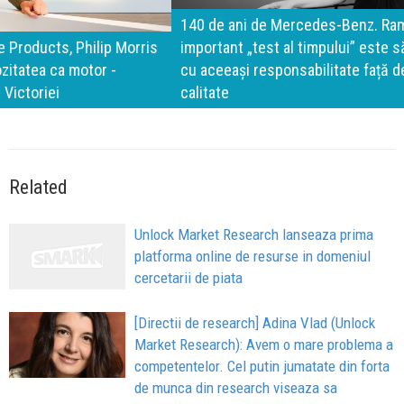
140 de ani de Mercedes-Benz. Ramona Pîrlog: Cel mai
important „test al timpului” este să inovăm constant, dar
cu aceeași responsabilitate față de oameni, siguranță și
calitate
Related
Unlock Market Research lanseaza prima
platforma online de resurse in domeniul
cercetarii de piata
[Directii de research] Adina Vlad (Unlock
Market Research): Avem o mare problema a
competentelor. Cel putin jumatate din forta
de munca din research viseaza sa