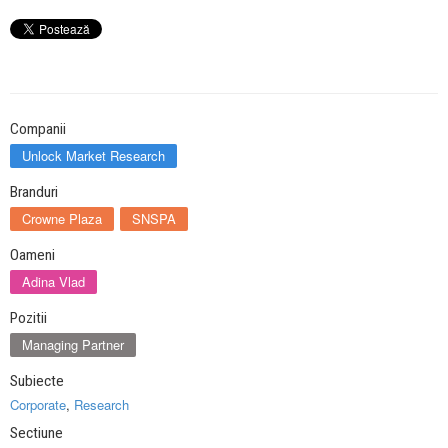
Companii
Unlock Market Research
Branduri
Crowne Plaza
SNSPA
Oameni
Adina Vlad
Pozitii
Managing Partner
Subiecte
Corporate
,
Research
Sectiune