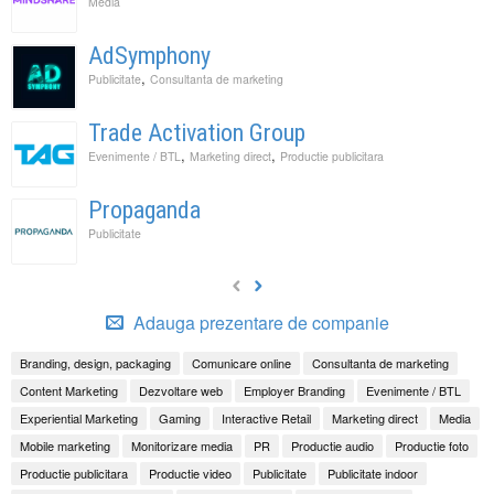
Media
AdSymphony
,
Publicitate
Consultanta de marketing
Trade Activation Group
,
,
Evenimente / BTL
Marketing direct
Productie publicitara
Propaganda
Publicitate
Adauga prezentare de companie
Branding, design, packaging
Comunicare online
Consultanta de marketing
Content Marketing
Dezvoltare web
Employer Branding
Evenimente / BTL
Experiential Marketing
Gaming
Interactive Retail
Marketing direct
Media
Mobile marketing
Monitorizare media
PR
Productie audio
Productie foto
Productie publicitara
Productie video
Publicitate
Publicitate indoor