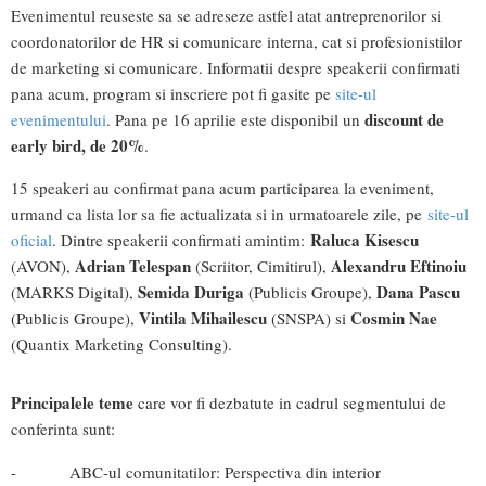
Evenimentul reuseste sa se adreseze astfel atat antreprenorilor si
coordonatorilor de HR si comunicare interna, cat si profesionistilor
de marketing si comunicare. Informatii despre speakerii confirmati
pana acum, program si inscriere pot fi gasite pe
site-ul
discount de
evenimentului
. Pana pe 16 aprilie este disponibil un
early bird, de 20%
.
15 speakeri au confirmat pana acum participarea la eveniment,
urmand ca lista lor sa fie actualizata si in urmatoarele zile, pe
site-ul
Raluca Kisescu
oficial
. Dintre speakerii confirmati amintim:
Adrian Telespan
Alexandru Eftinoiu
(AVON),
(Scriitor, Cimitirul),
Semida Duriga
Dana Pascu
(MARKS Digital),
(Publicis Groupe),
Vintila Mihailescu
Cosmin Nae
(Publicis Groupe),
(SNSPA) si
(Quantix Marketing Consulting).
Principalele teme
care vor fi dezbatute in cadrul segmentului de
conferinta sunt:
- ABC-ul comunitatilor: Perspectiva din interior