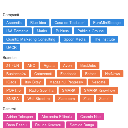
Companii
Ascendis
Blue Idea
Casa de Traduceri
EuroMiniStorage
IAA Romania
Marks
Publicis
Publicis Groupe
Quantix Marketing Consulting
Spoon Media
The Institute
UACR
Branduri
24 FUN
ABC
Agrafa
Avon
BestJobs
Business24
Catavencii
Facebook
Forbes
HotNews
IQads
Itsy Bitsy
Magazinul Progresiv
Nescafé
PORT.ro
Radio Guerrilla
SMARK
SMARK KnowHow
SNSPA
Wall-Street.ro
Ziare.com
Ziua
Zumzi
Oameni
Adrian Telespan
Alexandru Eftinoiu
Cosmin Nae
Dana Pascu
Raluca Kisescu
Semida Duriga