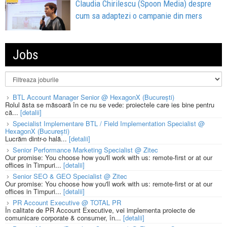
Claudia Chirilescu (Spoon Media) despre
cum sa adaptezi o campanie din mers
Jobs
BTL Account Manager Senior @ HexagonX (București)
Rolul ăsta se măsoară în ce nu se vede: proiectele care ies bine pentru
că...
[detalii]
Specialist Implementare BTL / Field Implementation Specialist @
HexagonX (București)
Lucrăm dintr-o hală...
[detalii]
Senior Performance Marketing Specialist @ Zitec
Our promise: You choose how you'll work with us: remote-first or at our
offices in Timpuri...
[detalii]
Senior SEO & GEO Specialist @ Zitec
Our promise: You choose how you'll work with us: remote-first or at our
offices in Timpuri...
[detalii]
PR Account Executive @ TOTAL PR
În calitate de PR Account Executive, vei implementa proiecte de
comunicare corporate & consumer, în...
[detalii]