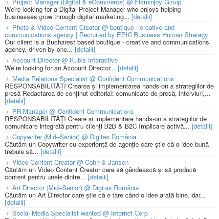
Project Manager (Digital & eCommerce) @ Flaminjoy Group
We're looking for a Digital Project Manager who enjoys helping
businesses grow through digital marketing...
[detalii]
Photo & Video Content Creator @ boutique - creative and
communications agency | Recruited by EPIC Business Human Strategy
Our client is a Bucharest based boutique - creative and communications
agency, driven by one...
[detalii]
Account Director @ Kubis Interactive
We’re looking for an Account Director...
[detalii]
Media Relations Specialist @ Confident Communications
RESPONSABILITĂȚI Crearea și implementarea hands-on a strategiilor de
presă Redactarea de conținut editorial: comunicate de presă, interviuri,...
[detalii]
PR Manager @ Confident Communications
RESPONSABILITĂȚI Creare și implementare hands-on a strategiilor de
comunicare integrată pentru clienți B2B & B2C Implicare activă...
[detalii]
Copywriter (Mid–Senior) @ Digitas România
Căutăm un Copywriter cu experiență de agenție care știe că o idee bună
trebuie să...
[detalii]
Video Content Creator @ Cohn & Jansen
Căutăm un Video Content Creator care să gândească și să producă
content pentru unele dintre...
[detalii]
Art Director (Mid–Senior) @ Digitas România
Căutăm un Art Director care știe că e tare când o idee arată bine, dar...
[detalii]
Social Media Specialist wanted @ Internet Corp