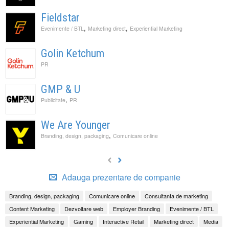
Fieldstar
,
,
Evenimente / BTL
Marketing direct
Experiential Marketing
Golin Ketchum
PR
GMP & U
,
Publicitate
PR
We Are Younger
,
Branding, design, packaging
Comunicare online
Adauga prezentare de companie
Branding, design, packaging
Comunicare online
Consultanta de marketing
Content Marketing
Dezvoltare web
Employer Branding
Evenimente / BTL
Experiential Marketing
Gaming
Interactive Retail
Marketing direct
Media