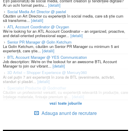
Ești pasionat(ă) de social media, content creation și tendințele digitale?
Ai un ochi format pentru...
[detalii]
Social Media Art Director @ pastel
Căutăm un Art Director cu experiență în social media, care să știe cum
să transforme...
[detalii]
ATL Account Coordinator @ Oxygen
We’re looking for an ATL Account Coordinator – an organized, proactive,
and detail-oriented professional eager...
[detalii]
Senior PR Manager @ Golin Ketchum
La Golin Ketchum, căutăm un Senior PR Manager cu minimum 5 ani
experiență, care știe...
[detalii]
BTL Account Manager @ YES Communication
Job description: We're on the lookout for an awesome BTL Account
Manager to join our vibrant...
[detalii]
3D Artist – Shopper Experience @ Mercury360
Ai cel puțin 7 ani experiență în zona de BTL (evenimente, activări,
standuri și plasări...
[detalii]
Specialist Productie @ Godmother
Căutăm un profesionist versatil, cu experiență relevantă în producție, care
înțelege materiale, finisaje premium și...
[detalii]
vezi toate joburile
Adauga anunt de recrutare