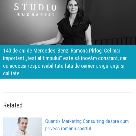
140 de ani de Mercedes-Benz. Ramona Pîrlog: Cel mai
important „test al timpului” este să inovăm constant, dar
cu aceeași responsabilitate față de oameni, siguranță și
calitate
Related
Quantix Marketing Consulting despre cum
privesc romanii sportul