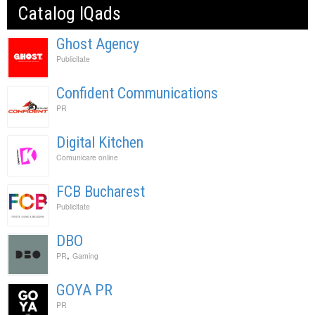
Catalog IQads
Ghost Agency
Publicitate
Confident Communications
PR
Digital Kitchen
Comunicare online
FCB Bucharest
Publicitate
DBO
,
PR
Gaming
GOYA PR
PR