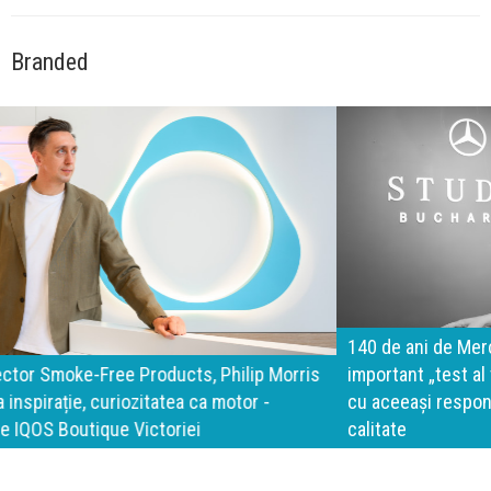
Branded
140 de ani de Mercedes-Benz. Ramona Pîrlog: Cel mai
important „test al timpului” este să inovăm constant, dar
cu aceeași responsabilitate față de oameni, siguranță și
calitate