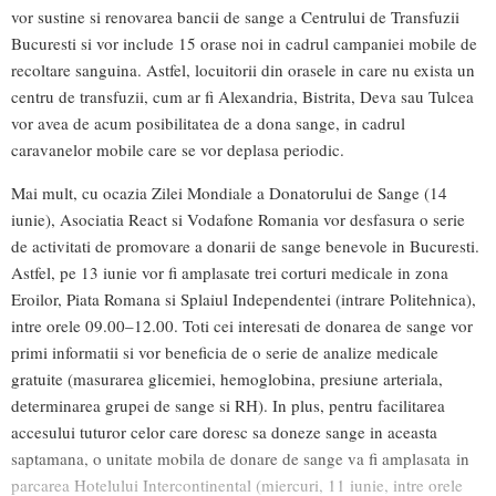
vor sustine si renovarea bancii de sange a Centrului de Transfuzii
Bucuresti si vor include 15 orase noi in cadrul campaniei mobile de
recoltare sanguina. Astfel, locuitorii din orasele in care nu exista un
centru de transfuzii, cum ar fi Alexandria, Bistrita, Deva sau Tulcea
vor avea de acum posibilitatea de a dona sange, in cadrul
caravanelor mobile care se vor deplasa periodic.
Mai mult, cu ocazia Zilei Mondiale a Donatorului de Sange (14
iunie), Asociatia React si Vodafone Romania vor desfasura o serie
de activitati de promovare a donarii de sange benevole in Bucuresti.
Astfel, pe 13 iunie vor fi amplasate trei corturi medicale in zona
Eroilor, Piata Romana si Splaiul Independentei (intrare Politehnica),
intre orele 09.00–12.00. Toti cei interesati de donarea de sange vor
primi informatii si vor beneficia de o serie de analize medicale
gratuite (masurarea glicemiei, hemoglobina, presiune arteriala,
determinarea grupei de sange si RH). In plus, pentru facilitarea
accesului tuturor celor care doresc sa doneze sange in aceasta
saptamana, o unitate mobila de donare de sange va fi amplasata in
parcarea Hotelului Intercontinental (miercuri, 11 iunie, intre orele