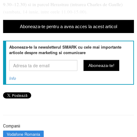
9.30–12.30) si in parcul Herastrau (intrarea Charles de Gaulle)
(sambata, 14 iunie, intre orele 11.00-15.00).
Aboneaza-te pentru a avea acces la acest articol
Aboneaza-te la newsletterul SMARK cu cele mai importante
articole despre marketing si comunicare
Info
Companii
Vodafone Romania