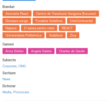
Branduri
Asociatia React
Centrul de Transfuzie Sanguina Bucuresti
Doneaza sange
Fundatia Vodafone
InterContinental
Napoca
O sansa pentru viata
REACT
Universitatea Politehnica
Vodafone
Ziua
Oameni
Anca Stefan
Angela Galeta
Charles de Gaulle
Subiecte
Corporate
,
ONG
Sectiune
News
Dictionar
Media
,
Promovare