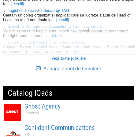
to...
[detalii]
Logistics Exec (Gestionar) @ TAG
Căutăm un coleg organizat și implicat care să lucreze alături de Head of
Logistics și să contribuie la...
[detalii]
Growth & Partnerships Specialist @ Flaminjoy Group
Your mission is to help clients unlock new growth opportunities through
the right combination of...
[detalii]
Expert Contabil Senior @ Elite Media United
Angajăm Expert Contabil Senior! Suntem în căutarea unui Expert Contabil
cu experiență, care să se alăture...
[detalii]
vezi toate joburile
Adauga anunt de recrutare
Catalog IQads
Ghost Agency
Publicitate
Confident Communications
PR