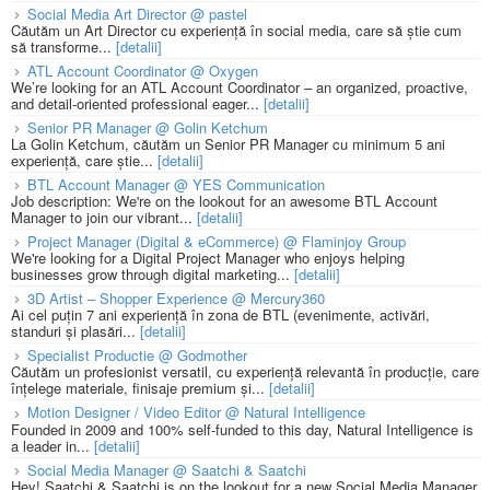
Social Media Art Director @ pastel
Căutăm un Art Director cu experiență în social media, care să știe cum
să transforme...
[detalii]
ATL Account Coordinator @ Oxygen
We’re looking for an ATL Account Coordinator – an organized, proactive,
and detail-oriented professional eager...
[detalii]
Senior PR Manager @ Golin Ketchum
La Golin Ketchum, căutăm un Senior PR Manager cu minimum 5 ani
experiență, care știe...
[detalii]
BTL Account Manager @ YES Communication
Job description: We're on the lookout for an awesome BTL Account
Manager to join our vibrant...
[detalii]
Project Manager (Digital & eCommerce) @ Flaminjoy Group
We're looking for a Digital Project Manager who enjoys helping
businesses grow through digital marketing...
[detalii]
3D Artist – Shopper Experience @ Mercury360
Ai cel puțin 7 ani experiență în zona de BTL (evenimente, activări,
standuri și plasări...
[detalii]
Specialist Productie @ Godmother
Căutăm un profesionist versatil, cu experiență relevantă în producție, care
înțelege materiale, finisaje premium și...
[detalii]
Motion Designer / Video Editor @ Natural Intelligence
Founded in 2009 and 100% self-funded to this day, Natural Intelligence is
a leader in...
[detalii]
Social Media Manager @ Saatchi & Saatchi
Hey! Saatchi & Saatchi is on the lookout for a new Social Media Manager