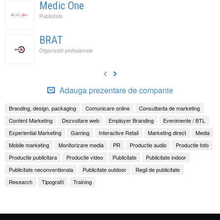
Medic One
Publicitate
BRAT
Organizatii profesionale
Adauga prezentare de companie
Branding, design, packaging
Comunicare online
Consultanta de marketing
Content Marketing
Dezvoltare web
Employer Branding
Evenimente / BTL
Experiential Marketing
Gaming
Interactive Retail
Marketing direct
Media
Mobile marketing
Monitorizare media
PR
Productie audio
Productie foto
Productie publicitara
Productie video
Publicitate
Publicitate indoor
Publicitate neconventionala
Publicitate outdoor
Regii de publicitate
Research
Tipografii
Training