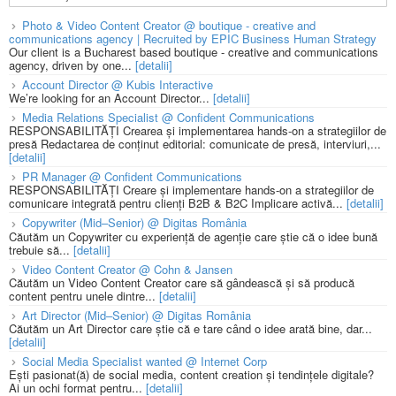
Photo & Video Content Creator @ boutique - creative and
communications agency | Recruited by EPIC Business Human Strategy
Our client is a Bucharest based boutique - creative and communications
agency, driven by one...
[detalii]
Account Director @ Kubis Interactive
We’re looking for an Account Director...
[detalii]
Media Relations Specialist @ Confident Communications
RESPONSABILITĂȚI Crearea și implementarea hands-on a strategiilor de
presă Redactarea de conținut editorial: comunicate de presă, interviuri,...
[detalii]
PR Manager @ Confident Communications
RESPONSABILITĂȚI Creare și implementare hands-on a strategiilor de
comunicare integrată pentru clienți B2B & B2C Implicare activă...
[detalii]
Copywriter (Mid–Senior) @ Digitas România
Căutăm un Copywriter cu experiență de agenție care știe că o idee bună
trebuie să...
[detalii]
Video Content Creator @ Cohn & Jansen
Căutăm un Video Content Creator care să gândească și să producă
content pentru unele dintre...
[detalii]
Art Director (Mid–Senior) @ Digitas România
Căutăm un Art Director care știe că e tare când o idee arată bine, dar...
[detalii]
Social Media Specialist wanted @ Internet Corp
Ești pasionat(ă) de social media, content creation și tendințele digitale?
Ai un ochi format pentru...
[detalii]