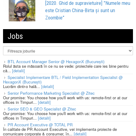
[2020. Ghid de supravietuire] ”Numele meu
este Cristian China-Birta și sunt un
Zoombie”
Jobs
BTL Account Manager Senior @ HexagonX (București)
Rolul ăsta se măsoară în ce nu se vede: proiectele care ies bine pentru
că...
[detalii]
Specialist Implementare BTL / Field Implementation Specialist @
HexagonX (București)
Lucrăm dintr-o hală...
[detalii]
Senior Performance Marketing Specialist @ Zitec
Our promise: You choose how you'll work with us: remote-first or at our
offices in Timpuri...
[detalii]
Senior SEO & GEO Specialist @ Zitec
Our promise: You choose how you'll work with us: remote-first or at our
offices in Timpuri...
[detalii]
PR Account Executive @ TOTAL PR
În calitate de PR Account Executive, vei implementa proiecte de
comunicare corporate & consumer, în...
[detalii]