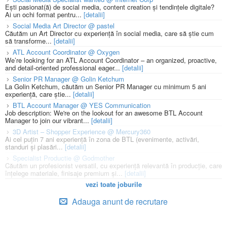
Ești pasionat(ă) de social media, content creation și tendințele digitale?
Ai un ochi format pentru...
[detalii]
Social Media Art Director @ pastel
Căutăm un Art Director cu experiență în social media, care să știe cum
să transforme...
[detalii]
ATL Account Coordinator @ Oxygen
We’re looking for an ATL Account Coordinator – an organized, proactive,
and detail-oriented professional eager...
[detalii]
Senior PR Manager @ Golin Ketchum
La Golin Ketchum, căutăm un Senior PR Manager cu minimum 5 ani
experiență, care știe...
[detalii]
BTL Account Manager @ YES Communication
Job description: We're on the lookout for an awesome BTL Account
Manager to join our vibrant...
[detalii]
3D Artist – Shopper Experience @ Mercury360
Ai cel puțin 7 ani experiență în zona de BTL (evenimente, activări,
standuri și plasări...
[detalii]
Specialist Productie @ Godmother
Căutăm un profesionist versatil, cu experiență relevantă în producție, care
înțelege materiale, finisaje premium și...
[detalii]
vezi toate joburile
Adauga anunt de recrutare