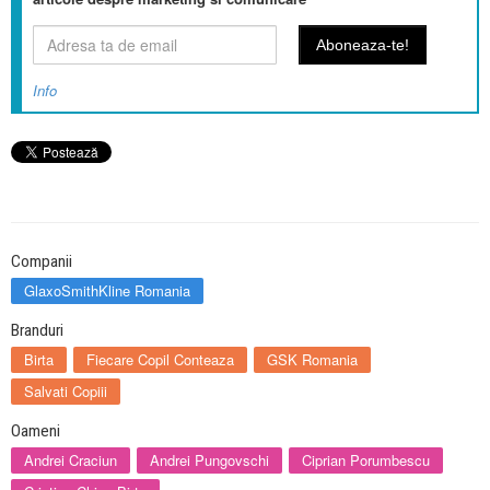
Info
Companii
GlaxoSmithKline Romania
Branduri
Birta
Fiecare Copil Conteaza
GSK Romania
Salvati Copiii
Oameni
Andrei Craciun
Andrei Pungovschi
Ciprian Porumbescu