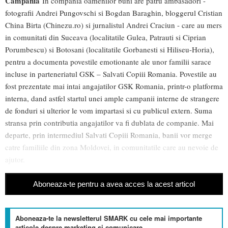
Campania
In compania oamenilor buni are patru ambasadori -
fotografii Andrei Pungovschi si Bogdan Baraghin, bloggerul Cristian
China Birta (Chinezu.ro) si jurnalistul Andrei Craciun - care au mers
in comunitati din Suceava (localitatile Gulea, Patrauti si Ciprian
Porumbescu) si Botosani (localitatile Gorbanesti si Hiliseu-Horia),
pentru a documenta povestile emotionante ale unor familii sarace
incluse in parteneriatul GSK – Salvati Copiii Romania. Povestile au
fost prezentate mai intai angajatilor GSK Romania, printr-o platforma
interna, dand astfel startul unei ample campanii interne de strangere
de fonduri si ulterior le vom impartasi si cu publicul extern. Suma
stransa prin contributia angajatilor va fi dublata de companie. Mai
departe, prin intermediul Salvati Copiii Romania, banii vor merge
catre familiile din zona Moldovei, in comunitatile care au nevoie de
ajutor.
Aboneaza-te pentru a avea acces la acest articol
Aboneaza-te la newsletterul SMARK cu cele mai importante
articole despre marketing si comunicare