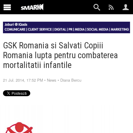
GSK Romania si Salvati Copiii
Romania lupta pentru combaterea
mortalitatii infantile
21 Jul. 2014, 17:52 PM
•
News
•
Diana Bercu