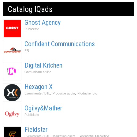
Catalog IQads
Ghost Agency
Publicitate
Confident Communications
PR
Digital Kitchen
Comunicare online
Hexagon X
,
,
Evenimente / BTL
Productie audio
Productie foto
Ogilvy&Mather
Publicitate
Fieldstar
,
,
Evenimente / BTL
Marketing direct
Experiential Marketing