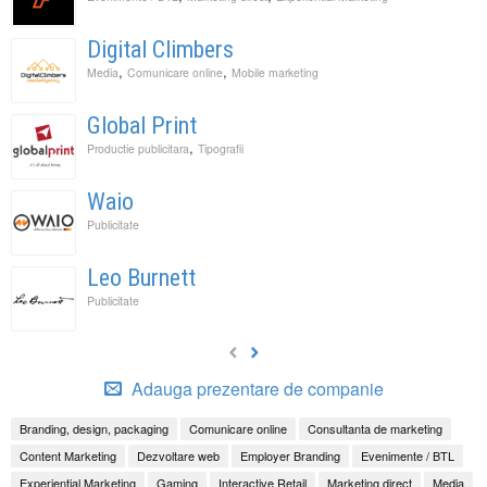
Digital Climbers
,
,
Media
Comunicare online
Mobile marketing
Global Print
,
Productie publicitara
Tipografii
Waio
Publicitate
Leo Burnett
Publicitate
Adauga prezentare de companie
Branding, design, packaging
Comunicare online
Consultanta de marketing
Content Marketing
Dezvoltare web
Employer Branding
Evenimente / BTL
Experiential Marketing
Gaming
Interactive Retail
Marketing direct
Media