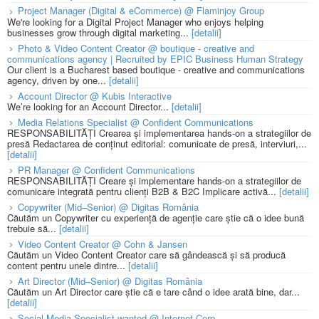
Project Manager (Digital & eCommerce) @ Flaminjoy Group
We're looking for a Digital Project Manager who enjoys helping
businesses grow through digital marketing...
[detalii]
Photo & Video Content Creator @ boutique - creative and
communications agency | Recruited by EPIC Business Human Strategy
Our client is a Bucharest based boutique - creative and communications
agency, driven by one...
[detalii]
Account Director @ Kubis Interactive
We’re looking for an Account Director...
[detalii]
Media Relations Specialist @ Confident Communications
RESPONSABILITĂȚI Crearea și implementarea hands-on a strategiilor de
presă Redactarea de conținut editorial: comunicate de presă, interviuri,...
[detalii]
PR Manager @ Confident Communications
RESPONSABILITĂȚI Creare și implementare hands-on a strategiilor de
comunicare integrată pentru clienți B2B & B2C Implicare activă...
[detalii]
Copywriter (Mid–Senior) @ Digitas România
Căutăm un Copywriter cu experiență de agenție care știe că o idee bună
trebuie să...
[detalii]
Video Content Creator @ Cohn & Jansen
Căutăm un Video Content Creator care să gândească și să producă
content pentru unele dintre...
[detalii]
Art Director (Mid–Senior) @ Digitas România
Căutăm un Art Director care știe că e tare când o idee arată bine, dar...
[detalii]
Social Media Specialist wanted @ Internet Corp