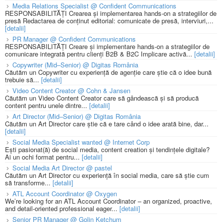
Media Relations Specialist @ Confident Communications
RESPONSABILITĂȚI Crearea și implementarea hands-on a strategiilor de
presă Redactarea de conținut editorial: comunicate de presă, interviuri,...
[detalii]
PR Manager @ Confident Communications
RESPONSABILITĂȚI Creare și implementare hands-on a strategiilor de
comunicare integrată pentru clienți B2B & B2C Implicare activă...
[detalii]
Copywriter (Mid–Senior) @ Digitas România
Căutăm un Copywriter cu experiență de agenție care știe că o idee bună
trebuie să...
[detalii]
Video Content Creator @ Cohn & Jansen
Căutăm un Video Content Creator care să gândească și să producă
content pentru unele dintre...
[detalii]
Art Director (Mid–Senior) @ Digitas România
Căutăm un Art Director care știe că e tare când o idee arată bine, dar...
[detalii]
Social Media Specialist wanted @ Internet Corp
Ești pasionat(ă) de social media, content creation și tendințele digitale?
Ai un ochi format pentru...
[detalii]
Social Media Art Director @ pastel
Căutăm un Art Director cu experiență în social media, care să știe cum
să transforme...
[detalii]
ATL Account Coordinator @ Oxygen
We’re looking for an ATL Account Coordinator – an organized, proactive,
and detail-oriented professional eager...
[detalii]
Senior PR Manager @ Golin Ketchum