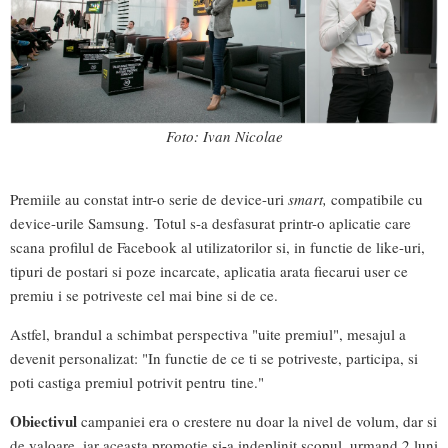
Foto: Ivan Nicolae
Premiile au constat intr-o serie de device-uri
smart,
compatibile cu
device-urile Samsung. Totul s-a desfasurat printr-o aplicatie care
scana profilul de Facebook al utilizatorilor si, in functie de like-uri,
tipuri de postari si poze incarcate, aplicatia arata fiecarui user ce
premiu i se potriveste cel mai bine si de ce.
Astfel, brandul a schimbat perspectiva "uite premiul", mesajul a
devenit personalizat: "In functie de ce ti se potriveste, participa, si
poti castiga premiul potrivit pentru tine."
Obiectivul
campaniei era o crestere nu doar la nivel de volum, dar si
de valoare, iar aceasta promotie si-a indeplinit scopul, urmand 2 luni