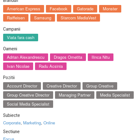
Branduri
American Express
Facebook
Gatorade
Monster
Raiffeisen
Samsung
Starcom MediaVest
Campanii
Viata fara cash
Oameni
Adrian Alexandrescu
Dragos Ometita
Ilinca Nitu
Ivan Nicolae
Radu Acsinia
Pozitii
Account Director
Creative Director
Group Creative
Group Creative Director
Managing Partner
Media Specialist
Social Media Specialist
Subiecte
Corporate
,
Marketing
,
Online
Sectiune
Focus