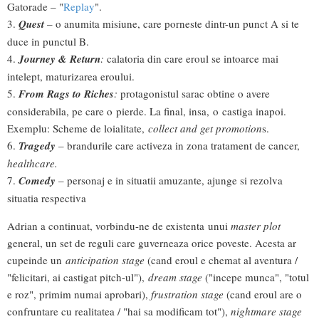
Gatorade – "
Replay
".
3.
Quest
– o anumita misiune, care porneste dintr-un punct A si te
duce in punctul B.
4.
Journey & Return
:
calatoria din care eroul se intoarce mai
intelept, maturizarea eroului.
5.
From Rags to Riches
:
protagonistul sarac obtine o avere
considerabila, pe care o pierde. La final, insa, o castiga inapoi.
Exemplu: Scheme de loialitate,
collect and get promotion
s.
6.
Tragedy
– brandurile care activeza in zona tratament de cancer,
healthcare.
7.
Comedy
– personaj e in situatii amuzante, ajunge si rezolva
situatia respectiva
Adrian a continuat, vorbindu-ne de existenta unui
master plot
general, un set de reguli care guverneaza orice poveste. Acesta ar
cupeinde un
anticipation stage
(cand eroul e chemat al aventura /
"felicitari, ai castigat pitch-ul"),
dream stage
("incepe munca", "totul
e roz", primim numai aprobari),
frustration stage
(cand eroul are o
confruntare cu realitatea / "hai sa modificam tot"),
nightmare stage