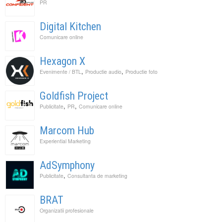
PR
Digital Kitchen
Comunicare online
Hexagon X
,
,
Evenimente / BTL
Productie audio
Productie foto
Goldfish Project
,
,
Publicitate
PR
Comunicare online
Marcom Hub
Experiential Marketing
AdSymphony
,
Publicitate
Consultanta de marketing
BRAT
Organizatii profesionale