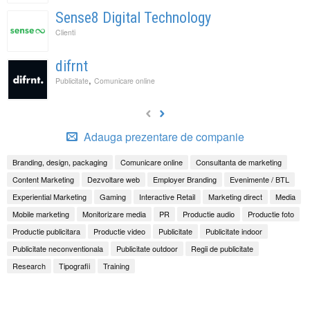
Sense8 Digital Technology
Clienti
difrnt
,
Publicitate
Comunicare online
Adauga prezentare de companie
Branding, design, packaging
Comunicare online
Consultanta de marketing
Content Marketing
Dezvoltare web
Employer Branding
Evenimente / BTL
Experiential Marketing
Gaming
Interactive Retail
Marketing direct
Media
Mobile marketing
Monitorizare media
PR
Productie audio
Productie foto
Productie publicitara
Productie video
Publicitate
Publicitate indoor
Publicitate neconventionala
Publicitate outdoor
Regii de publicitate
Research
Tipografii
Training