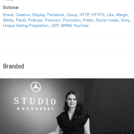
Dictionar
Brand
,
Creative
,
Display
,
Facebook
,
Group
,
HTTP
,
HTTPS
,
Like
,
Margin
,
Media
,
Panel
,
Podcast
,
Premium
,
Promotion
,
Public
,
Social media
,
Story
,
Unique Selling Proposition
,
USP
,
WWW
,
YouTube
Branded