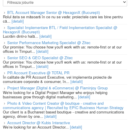
BTL Account Manager Senior @ HexagonX (București)
Rolul ăsta se măsoară în ce nu se vede: proiectele care ies bine pentru
că...
[detalii]
Specialist Implementare BTL / Field Implementation Specialist @
HexagonX (București)
Lucrăm dintr-o hală...
[detalii]
Senior Performance Marketing Specialist @ Zitec
Our promise: You choose how you'll work with us: remote-first or at our
offices in Timpuri...
[detalii]
Senior SEO & GEO Specialist @ Zitec
Our promise: You choose how you'll work with us: remote-first or at our
offices in Timpuri...
[detalii]
PR Account Executive @ TOTAL PR
În calitate de PR Account Executive, vei implementa proiecte de
comunicare corporate & consumer, în...
[detalii]
Project Manager (Digital & eCommerce) @ Flaminjoy Group
We're looking for a Digital Project Manager who enjoys helping
businesses grow through digital marketing...
[detalii]
Photo & Video Content Creator @ boutique - creative and
communications agency | Recruited by EPIC Business Human Strategy
Our client is a Bucharest based boutique - creative and communications
agency, driven by one...
[detalii]
Account Director @ Kubis Interactive
We’re looking for an Account Director...
[detalii]