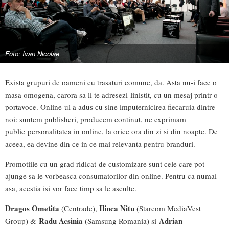
Foto: Ivan Nicolae
Exista grupuri de oameni cu trasaturi comune, da. Asta nu-i face o
masa omogena, carora sa li te adresezi linistit, cu un mesaj printr-o
portavoce. Online-ul a adus cu sine imputernicirea fiecaruia dintre
noi: suntem publisheri, producem continut, ne exprimam
public personalitatea in online, la orice ora din zi si din noapte. De
aceea, ea devine din ce in ce mai relevanta pentru branduri.
Promotiile cu un grad ridicat de customizare sunt cele care pot
ajunge sa le vorbeasca consumatorilor din online. Pentru ca numai
asa, acestia isi vor face timp sa le asculte.
Dragos Ometita
Ilinca Nitu
(Centrade),
(Starcom MediaVest
Radu Acsinia
Adrian
Group) &
(Samsung Romania) si