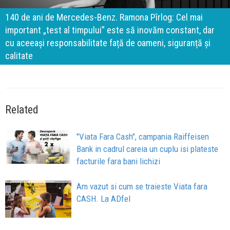
140 de ani de Mercedes-Benz. Ramona Pîrlog: Cel mai
important „test al timpului” este să inovăm constant, dar
cu aceeași responsabilitate față de oameni, siguranță și
calitate
Related
"Viata Fara Cash", campania Raiffeisen
Bank in cadrul careia un cuplu isi plateste
facturile fara bani lichizi
Am vazut si cum se traieste Viata fara
CASH. La ADfel