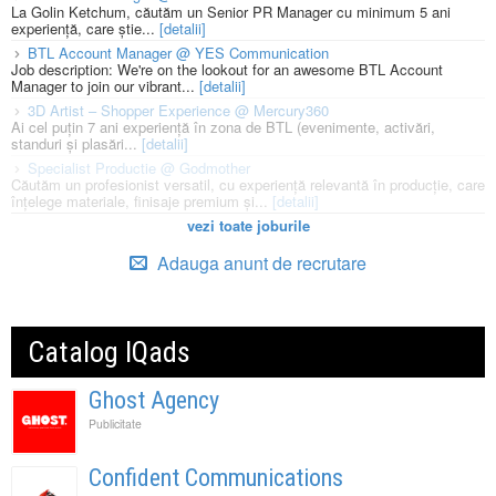
La Golin Ketchum, căutăm un Senior PR Manager cu minimum 5 ani
experiență, care știe...
[detalii]
BTL Account Manager @ YES Communication
Job description: We're on the lookout for an awesome BTL Account
Manager to join our vibrant...
[detalii]
3D Artist – Shopper Experience @ Mercury360
Ai cel puțin 7 ani experiență în zona de BTL (evenimente, activări,
standuri și plasări...
[detalii]
Specialist Productie @ Godmother
Căutăm un profesionist versatil, cu experiență relevantă în producție, care
înțelege materiale, finisaje premium și...
[detalii]
vezi toate joburile
Adauga anunt de recrutare
Catalog IQads
Ghost Agency
Publicitate
Confident Communications