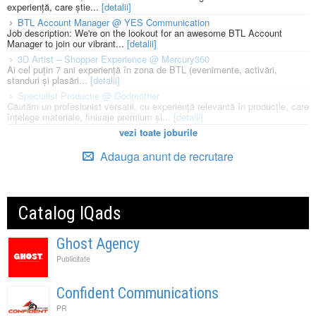
experiență, care știe...
[detalii]
BTL Account Manager @ YES Communication
Job description: We're on the lookout for an awesome BTL Account
Manager to join our vibrant...
[detalii]
3D Artist – Shopper Experience @ Mercury360
Ai cel puțin 7 ani experiență în zona de BTL (evenimente, activări,
standuri și plasări...
[detalii]
Specialist Productie @ Godmother
Căutăm un profesionist versatil, cu experiență relevantă în producție, care
înțelege materiale, finisaje premium și...
[detalii]
vezi toate joburile
Adauga anunt de recrutare
Catalog IQads
Ghost Agency
Publicitate
Confident Communications
PR