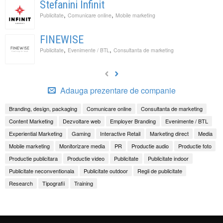
Stefanini Infinit
,
,
Publicitate
Comunicare online
Mobile marketing
FINEWISE
,
,
Publicitate
Evenimente / BTL
Consultanta de marketing
Adauga prezentare de companie
Branding, design, packaging
Comunicare online
Consultanta de marketing
Content Marketing
Dezvoltare web
Employer Branding
Evenimente / BTL
Experiential Marketing
Gaming
Interactive Retail
Marketing direct
Media
Mobile marketing
Monitorizare media
PR
Productie audio
Productie foto
Productie publicitara
Productie video
Publicitate
Publicitate indoor
Publicitate neconventionala
Publicitate outdoor
Regii de publicitate
Research
Tipografii
Training