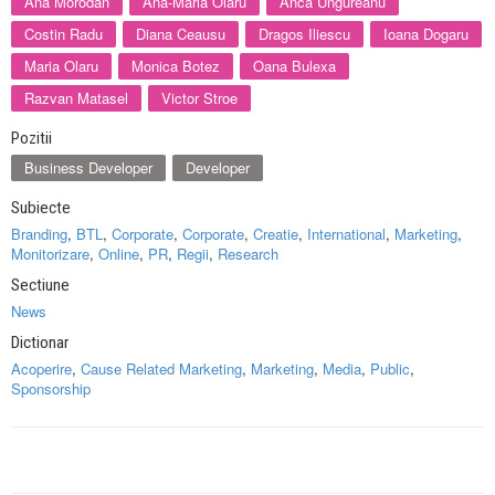
Ana Morodan
Ana-Maria Olaru
Anca Ungureanu
Costin Radu
Diana Ceausu
Dragos Iliescu
Ioana Dogaru
Maria Olaru
Monica Botez
Oana Bulexa
Razvan Matasel
Victor Stroe
Pozitii
Business Developer
Developer
Subiecte
Branding
,
BTL
,
Corporate
,
Corporate
,
Creatie
,
International
,
Marketing
,
Monitorizare
,
Online
,
PR
,
Regii
,
Research
Sectiune
News
Dictionar
Acoperire
,
Cause Related Marketing
,
Marketing
,
Media
,
Public
,
Sponsorship