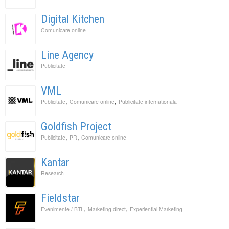
Digital Kitchen
Comunicare online
Line Agency
Publicitate
VML
,
,
Publicitate
Comunicare online
Publicitate internationala
Goldfish Project
,
,
Publicitate
PR
Comunicare online
Kantar
Research
Fieldstar
,
,
Evenimente / BTL
Marketing direct
Experiential Marketing