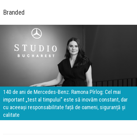
Branded
140 de ani de Mercedes-Benz. Ramona Pîrlog: Cel mai
important „test al timpului” este să inovăm constant, dar
cu aceeași responsabilitate față de oameni, siguranță și
calitate