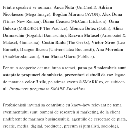
Anca Nuta
Adrian
Printre speakeri se numara:
(UniCredit),
Nicolaescu
Bogdan Muraru
Alex Dona
(Mega Image),
(AVON),
Diana Ceausu
Oana
(Times New Roman),
(McCann Erickson),
Bulexa
Monica Botez
Alina
(MSLGROUP The Practice),
(Golin),
Damaschin
Razvan Matasel
(Rogalski Damaschin),
(Arsenoaiei &
Costin Radu
Victor Stroe
Matasel, 4inmasina),
(The Geeks),
(Leo
Dragos Iliescu
Ana Morodan
Burnett),
(Universitatea Bucuresti),
Ana-Maria Olaru
(AnaMorodan.com),
(Publicis).
pana pe 5 noiembrie sunt
Pentru o acoperire cat mai buna a temei,
asteptate propuneri de subiecte, prezentari si studii de caz
legate
celor 3 zile
de tematica
, pe adresa
events@SMARK.ro
, cu subiect-
ul:
Propunere prezentare SMARK KnowHow.
Profesionistii invitati sa contribuie cu know-how relevant pe tema
evenimentului sunt: oameni de research si marketing de la client
(indiferent de marimea businessului), agentiile de cercetare de piata,
creatie, media, digital, productie, precum si jurnalisti, sociologi,