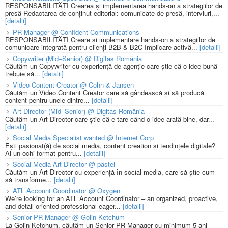
RESPONSABILITĂȚI Crearea și implementarea hands-on a strategiilor de
presă Redactarea de conținut editorial: comunicate de presă, interviuri,...
[detalii]
PR Manager @ Confident Communications
RESPONSABILITĂȚI Creare și implementare hands-on a strategiilor de
comunicare integrată pentru clienți B2B & B2C Implicare activă...
[detalii]
Copywriter (Mid–Senior) @ Digitas România
Căutăm un Copywriter cu experiență de agenție care știe că o idee bună
trebuie să...
[detalii]
Video Content Creator @ Cohn & Jansen
Căutăm un Video Content Creator care să gândească și să producă
content pentru unele dintre...
[detalii]
Art Director (Mid–Senior) @ Digitas România
Căutăm un Art Director care știe că e tare când o idee arată bine, dar...
[detalii]
Social Media Specialist wanted @ Internet Corp
Ești pasionat(ă) de social media, content creation și tendințele digitale?
Ai un ochi format pentru...
[detalii]
Social Media Art Director @ pastel
Căutăm un Art Director cu experiență în social media, care să știe cum
să transforme...
[detalii]
ATL Account Coordinator @ Oxygen
We’re looking for an ATL Account Coordinator – an organized, proactive,
and detail-oriented professional eager...
[detalii]
Senior PR Manager @ Golin Ketchum
La Golin Ketchum, căutăm un Senior PR Manager cu minimum 5 ani