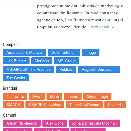
prestigioase nume din industria de marketing si
comunicare din Romania. In mod constant o
agentie de top, Leo Burnett a reusit de-a lungul
timpului sa creeze lideri de...
vezi detalii »
Companii
Arsenoaiei & Matasel
Golin Ketchum
Image
Leo Burnett
McCann
MSLGroup
MSLGROUP The Practice
Publicis
Rogalski Damaschin
The Geeks
Branduri
4inmasina
Avon
Dona
Focus
Mega Image
SMARK
SMARK KnowHow
TimesNewRoman
Unicredit
Oameni
Adrian Nicolaescu
Alex Dona
Alina Damaschin Ciocirlan