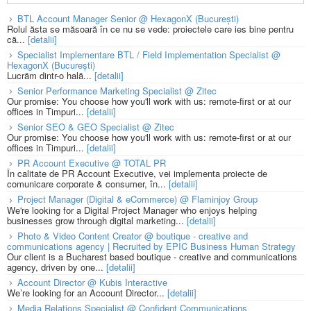
BTL Account Manager Senior @ HexagonX (București)
Rolul ăsta se măsoară în ce nu se vede: proiectele care ies bine pentru
că...
[detalii]
Specialist Implementare BTL / Field Implementation Specialist @
HexagonX (București)
Lucrăm dintr-o hală...
[detalii]
Senior Performance Marketing Specialist @ Zitec
Our promise: You choose how you'll work with us: remote-first or at our
offices in Timpuri...
[detalii]
Senior SEO & GEO Specialist @ Zitec
Our promise: You choose how you'll work with us: remote-first or at our
offices in Timpuri...
[detalii]
PR Account Executive @ TOTAL PR
În calitate de PR Account Executive, vei implementa proiecte de
comunicare corporate & consumer, în...
[detalii]
Project Manager (Digital & eCommerce) @ Flaminjoy Group
We're looking for a Digital Project Manager who enjoys helping
businesses grow through digital marketing...
[detalii]
Photo & Video Content Creator @ boutique - creative and
communications agency | Recruited by EPIC Business Human Strategy
Our client is a Bucharest based boutique - creative and communications
agency, driven by one...
[detalii]
Account Director @ Kubis Interactive
We’re looking for an Account Director...
[detalii]
Media Relations Specialist @ Confident Communications