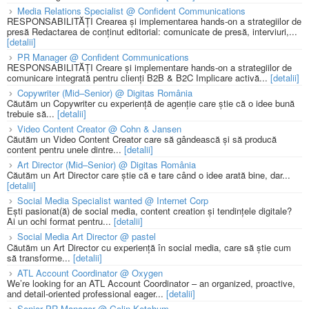
Media Relations Specialist @ Confident Communications
RESPONSABILITĂȚI Crearea și implementarea hands-on a strategiilor de
presă Redactarea de conținut editorial: comunicate de presă, interviuri,...
[detalii]
PR Manager @ Confident Communications
RESPONSABILITĂȚI Creare și implementare hands-on a strategiilor de
comunicare integrată pentru clienți B2B & B2C Implicare activă...
[detalii]
Copywriter (Mid–Senior) @ Digitas România
Căutăm un Copywriter cu experiență de agenție care știe că o idee bună
trebuie să...
[detalii]
Video Content Creator @ Cohn & Jansen
Căutăm un Video Content Creator care să gândească și să producă
content pentru unele dintre...
[detalii]
Art Director (Mid–Senior) @ Digitas România
Căutăm un Art Director care știe că e tare când o idee arată bine, dar...
[detalii]
Social Media Specialist wanted @ Internet Corp
Ești pasionat(ă) de social media, content creation și tendințele digitale?
Ai un ochi format pentru...
[detalii]
Social Media Art Director @ pastel
Căutăm un Art Director cu experiență în social media, care să știe cum
să transforme...
[detalii]
ATL Account Coordinator @ Oxygen
We’re looking for an ATL Account Coordinator – an organized, proactive,
and detail-oriented professional eager...
[detalii]
Senior PR Manager @ Golin Ketchum