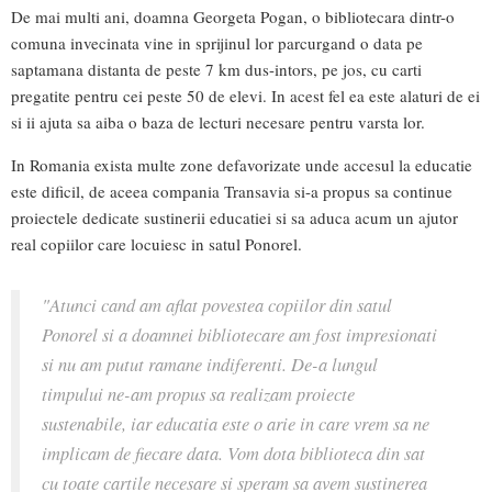
De mai multi ani, doamna Georgeta Pogan, o bibliotecara dintr-o
comuna invecinata vine in sprijinul lor parcurgand o data pe
saptamana distanta de peste 7 km dus-intors, pe jos, cu carti
pregatite pentru cei peste 50 de elevi. In acest fel ea este alaturi de ei
si ii ajuta sa aiba o baza de lecturi necesare pentru varsta lor.
In Romania exista multe zone defavorizate unde accesul la educatie
este dificil, de aceea compania Transavia si-a propus sa continue
proiectele dedicate sustinerii educatiei si sa aduca acum un ajutor
real copiilor care locuiesc in satul Ponorel.
"Atunci cand am aflat povestea copiilor din satul
Ponorel si a doamnei bibliotecare am fost impresionati
si nu am putut ramane indiferenti. De-a lungul
timpului ne-am propus sa realizam proiecte
sustenabile, iar educatia este o arie in care vrem sa ne
implicam de fiecare data. Vom dota biblioteca din sat
cu toate cartile necesare si speram sa avem sustinerea