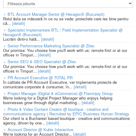
BTL Account Manager Senior @ HexagonX (București)
Rolul ăsta se măsoară în ce nu se vede: proiectele care ies bine pentru
că...
[detalii]
Specialist Implementare BTL / Field Implementation Specialist @
HexagonX (București)
Lucrăm dintr-o hală...
[detalii]
Senior Performance Marketing Specialist @ Zitec
Our promise: You choose how you'll work with us: remote-first or at our
offices in Timpuri...
[detalii]
Senior SEO & GEO Specialist @ Zitec
Our promise: You choose how you'll work with us: remote-first or at our
offices in Timpuri...
[detalii]
PR Account Executive @ TOTAL PR
În calitate de PR Account Executive, vei implementa proiecte de
comunicare corporate & consumer, în...
[detalii]
Project Manager (Digital & eCommerce) @ Flaminjoy Group
We're looking for a Digital Project Manager who enjoys helping
businesses grow through digital marketing...
[detalii]
Photo & Video Content Creator @ boutique - creative and
communications agency | Recruited by EPIC Business Human Strategy
Our client is a Bucharest based boutique - creative and communications
agency, driven by one...
[detalii]
Account Director @ Kubis Interactive
We’re looking for an Account Director...
[detalii]