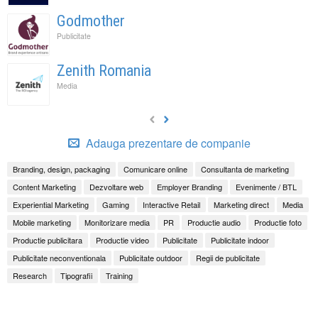
Godmother
Publicitate
Zenith Romania
Media
Adauga prezentare de companie
Branding, design, packaging
Comunicare online
Consultanta de marketing
Content Marketing
Dezvoltare web
Employer Branding
Evenimente / BTL
Experiential Marketing
Gaming
Interactive Retail
Marketing direct
Media
Mobile marketing
Monitorizare media
PR
Productie audio
Productie foto
Productie publicitara
Productie video
Publicitate
Publicitate indoor
Publicitate neconventionala
Publicitate outdoor
Regii de publicitate
Research
Tipografii
Training