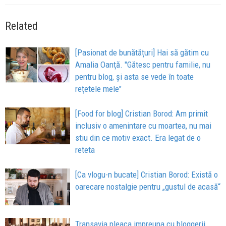
Related
[Pasionat de bunătățuri] Hai să gătim cu
Amalia Oanţă. "Gătesc pentru familie, nu
pentru blog, şi asta se vede în toate
reţetele mele"
[Food for blog] Cristian Borod: Am primit
inclusiv o amenintare cu moartea, nu mai
stiu din ce motiv exact. Era legat de o
reteta
[Ca vlogu-n bucate] Cristian Borod: Există o
oarecare nostalgie pentru „gustul de acasă“
Transavia pleaca impreuna cu bloggerii