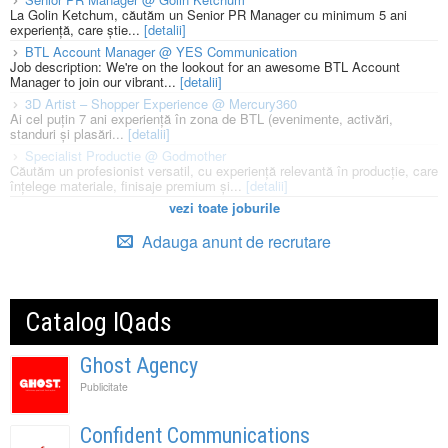
La Golin Ketchum, căutăm un Senior PR Manager cu minimum 5 ani
experiență, care știe...
[detalii]
BTL Account Manager @ YES Communication
Job description: We're on the lookout for an awesome BTL Account
Manager to join our vibrant...
[detalii]
3D Artist – Shopper Experience @ Mercury360
Ai cel puțin 7 ani experiență în zona de BTL (evenimente, activări,
standuri și plasări...
[detalii]
Specialist Productie @ Godmother
Căutăm un profesionist versatil, cu experiență relevantă în producție, care
înțelege materiale, finisaje premium și...
[detalii]
vezi toate joburile
Adauga anunt de recrutare
Catalog IQads
Ghost Agency
Publicitate
Confident Communications