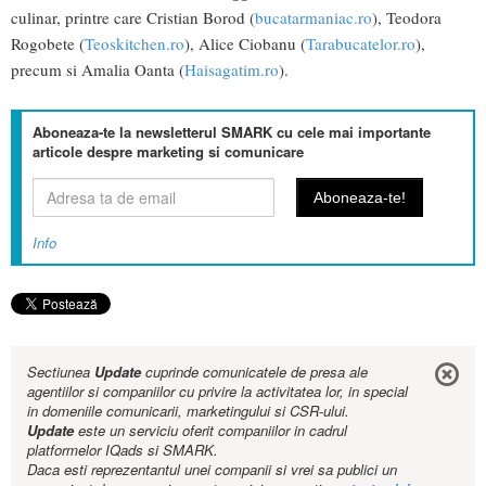
culinar, printre care Cristian Borod (
bucatarmaniac.ro
), Teodora
Rogobete (
Teoskitchen.ro
), Alice Ciobanu (
Tarabucatelor.ro
),
precum si Amalia Oanta (
Haisagatim.ro
).
Aboneaza-te la newsletterul SMARK cu cele mai importante
articole despre marketing si comunicare
Info
Sectiunea
Update
cuprinde comunicatele de presa ale
agentiilor si companiilor cu privire la activitatea lor, in special
in domeniile comunicarii, marketingului si CSR-ului.
Update
este un serviciu oferit companiilor in cadrul
platformelor IQads si SMARK.
Daca esti reprezentantul unei companii si vrei sa publici un