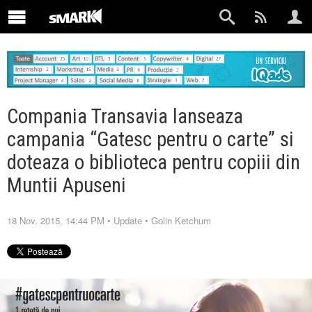
Compania Transavia lanseaza
campania “Gatesc pentru o carte” si
doteaza o biblioteca pentru copiii din
Muntii Apuseni
18 Nov. 2015, 14:44 PM
•
Update
•
Golin Ketchum