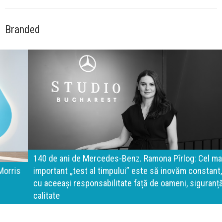
Branded
140 de ani de Mercedes-Benz. Ramona Pîrlog: Cel mai
important „test al timpului” este să inovăm constant, dar
cu aceeași responsabilitate față de oameni, siguranță și
calitate