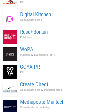
PR
Digital Kitchen
Comunicare online
Rusu+Bortun
Publicitate
WoPA
,
Publicitate
Evenimente / BTL
GOYA PR
PR
Create Direct
,
Comunicare online
Marketing direct
Mediaposte Martech
Consultanta de marketing