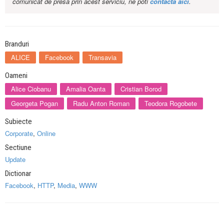
comunicat de presa prin acest serviciu, ne poti
contacta aici
.
Branduri
ALICE
Facebook
Transavia
Oameni
Alice Ciobanu
Amalia Oanta
Cristian Borod
Georgeta Pogan
Radu Anton Roman
Teodora Rogobete
Subiecte
Corporate
,
Online
Sectiune
Update
Dictionar
Facebook
,
HTTP
,
Media
,
WWW