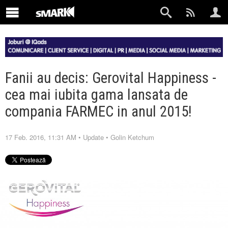
Fanii au decis: Gerovital Happiness -
cea mai iubita gama lansata de
compania FARMEC in anul 2015!
17 Feb. 2016, 11:31 AM
•
Update
•
Golin Ketchum