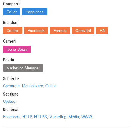
Companii
CoLor
Happiness
Branduri
Control
Facebook
Farmec
Gerovital
H3
Oameni
Ioana Borza
Pozitii
Marketing Manager
Subiecte
Corporate
,
Monitorizare
,
Online
Sectiune
Update
Dictionar
Facebook
,
HTTP
,
HTTPS
,
Marketing
,
Media
,
WWW