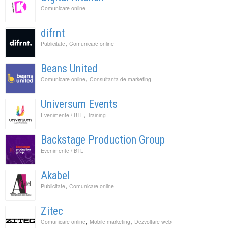
Comunicare online
difrnt
,
Publicitate
Comunicare online
Beans United
,
Comunicare online
Consultanta de marketing
Universum Events
,
Evenimente / BTL
Training
Backstage Production Group
Evenimente / BTL
Akabel
,
Publicitate
Comunicare online
Zitec
,
,
Comunicare online
Mobile marketing
Dezvoltare web