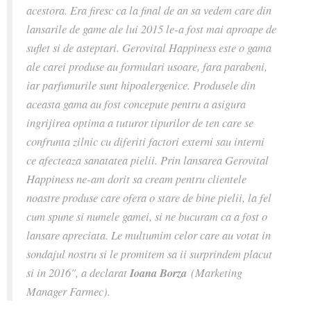
acestora. Era firesc ca la final de an sa vedem care din
lansarile de game ale lui 2015 le-a fost mai aproape de
suflet si de asteptari. Gerovital Happiness este o gama
ale carei produse au formulari usoare, fara parabeni,
iar parfumurile sunt hipoalergenice. Produsele din
aceasta gama au fost concepute pentru a asigura
ingrijirea optima a tuturor tipurilor de ten care se
confrunta zilnic cu diferiti factori externi sau interni
ce afecteaza sanatatea pielii. Prin lansarea Gerovital
Happiness ne-am dorit sa cream pentru clientele
noastre produse care ofera o stare de bine pielii, la fel
cum spune si numele gamei, si ne bucuram ca a fost o
lansare apreciata. Le multumim celor care au votat in
sondajul nostru si le promitem sa ii surprindem placut
si in 2016", a declarat
Ioana Borza
(Marketing
Manager Farmec).