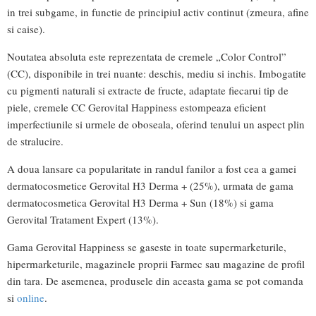
in trei subgame, in functie de principiul activ continut (zmeura, afine
si caise).
Noutatea absoluta este reprezentata de cremele „Color Control”
(CC), disponibile in trei nuante: deschis, mediu si inchis. Imbogatite
cu pigmenti naturali si extracte de fructe, adaptate fiecarui tip de
piele, cremele CC Gerovital Happiness estompeaza eficient
imperfectiunile si urmele de oboseala, oferind tenului un aspect plin
de stralucire.
A doua lansare ca popularitate in randul fanilor a fost cea a gamei
dermatocosmetice Gerovital H3 Derma + (25%), urmata de gama
dermatocosmetica Gerovital H3 Derma + Sun (18%) si gama
Gerovital Tratament Expert (13%).
Gama Gerovital Happiness se gaseste in toate supermarketurile,
hipermarketurile, magazinele proprii Farmec sau magazine de profil
din tara. De asemenea, produsele din aceasta gama se pot comanda
si
online
.