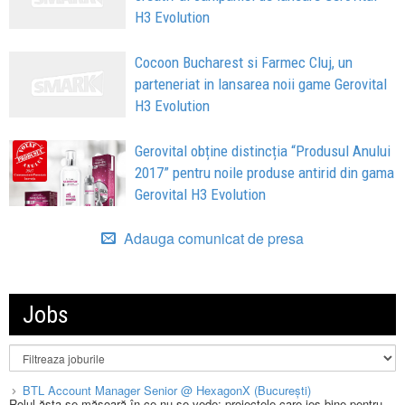
H3 Evolution
Cocoon Bucharest si Farmec Cluj, un
parteneriat in lansarea noii game Gerovital
H3 Evolution
Gerovital obține distincția “Produsul Anului
2017” pentru noile produse antirid din gama
Gerovital H3 Evolution
Adauga comunicat de presa
Jobs
BTL Account Manager Senior @ HexagonX (București)
Rolul ăsta se măsoară în ce nu se vede: proiectele care ies bine pentru