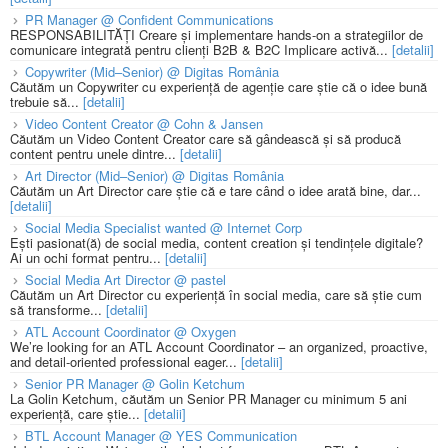
PR Manager @ Confident Communications
RESPONSABILITĂȚI Creare și implementare hands-on a strategiilor de
comunicare integrată pentru clienți B2B & B2C Implicare activă...
[detalii]
Copywriter (Mid–Senior) @ Digitas România
Căutăm un Copywriter cu experiență de agenție care știe că o idee bună
trebuie să...
[detalii]
Video Content Creator @ Cohn & Jansen
Căutăm un Video Content Creator care să gândească și să producă
content pentru unele dintre...
[detalii]
Art Director (Mid–Senior) @ Digitas România
Căutăm un Art Director care știe că e tare când o idee arată bine, dar...
[detalii]
Social Media Specialist wanted @ Internet Corp
Ești pasionat(ă) de social media, content creation și tendințele digitale?
Ai un ochi format pentru...
[detalii]
Social Media Art Director @ pastel
Căutăm un Art Director cu experiență în social media, care să știe cum
să transforme...
[detalii]
ATL Account Coordinator @ Oxygen
We’re looking for an ATL Account Coordinator – an organized, proactive,
and detail-oriented professional eager...
[detalii]
Senior PR Manager @ Golin Ketchum
La Golin Ketchum, căutăm un Senior PR Manager cu minimum 5 ani
experiență, care știe...
[detalii]
BTL Account Manager @ YES Communication