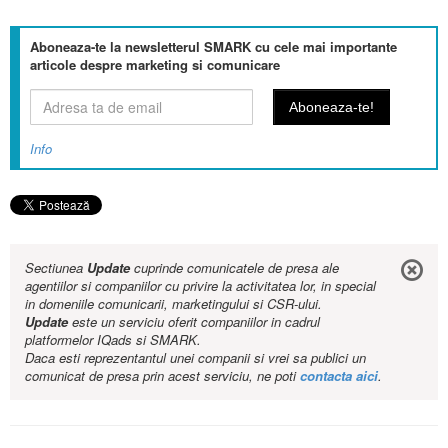
Aboneaza-te la newsletterul SMARK cu cele mai importante
articole despre marketing si comunicare
Info
Sectiunea
Update
cuprinde comunicatele de presa ale
agentiilor si companiilor cu privire la activitatea lor, in special
in domeniile comunicarii, marketingului si CSR-ului.
Update
este un serviciu oferit companiilor in cadrul
platformelor IQads si SMARK.
Daca esti reprezentantul unei companii si vrei sa publici un
comunicat de presa prin acest serviciu, ne poti
contacta aici
.