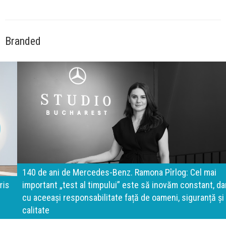
Branded
140 de ani de Mercedes-Benz. Ramona Pîrlog: Cel mai
important „test al timpului” este să inovăm constant, dar
cu aceeași responsabilitate față de oameni, siguranță și
calitate