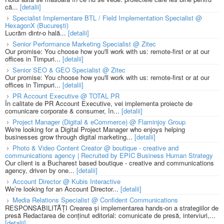
că...
[detalii]
Specialist Implementare BTL / Field Implementation Specialist @
HexagonX (București)
Lucrăm dintr-o hală...
[detalii]
Senior Performance Marketing Specialist @ Zitec
Our promise: You choose how you'll work with us: remote-first or at our
offices in Timpuri...
[detalii]
Senior SEO & GEO Specialist @ Zitec
Our promise: You choose how you'll work with us: remote-first or at our
offices in Timpuri...
[detalii]
PR Account Executive @ TOTAL PR
În calitate de PR Account Executive, vei implementa proiecte de
comunicare corporate & consumer, în...
[detalii]
Project Manager (Digital & eCommerce) @ Flaminjoy Group
We're looking for a Digital Project Manager who enjoys helping
businesses grow through digital marketing...
[detalii]
Photo & Video Content Creator @ boutique - creative and
communications agency | Recruited by EPIC Business Human Strategy
Our client is a Bucharest based boutique - creative and communications
agency, driven by one...
[detalii]
Account Director @ Kubis Interactive
We’re looking for an Account Director...
[detalii]
Media Relations Specialist @ Confident Communications
RESPONSABILITĂȚI Crearea și implementarea hands-on a strategiilor de
presă Redactarea de conținut editorial: comunicate de presă, interviuri,...
[detalii]