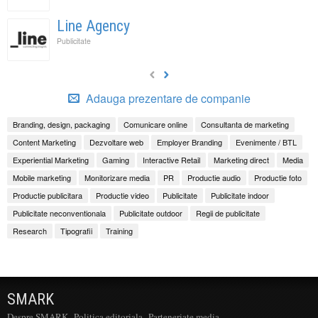
Line Agency
Publicitate
Adauga prezentare de companie
Branding, design, packaging
Comunicare online
Consultanta de marketing
Content Marketing
Dezvoltare web
Employer Branding
Evenimente / BTL
Experiential Marketing
Gaming
Interactive Retail
Marketing direct
Media
Mobile marketing
Monitorizare media
PR
Productie audio
Productie foto
Productie publicitara
Productie video
Publicitate
Publicitate indoor
Publicitate neconventionala
Publicitate outdoor
Regii de publicitate
Research
Tipografii
Training
SMARK
Despre SMARK
Politica editoriala
Parteneriate media