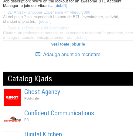
Job description: We're on the lookout for an awesome BTL Account
Manager to join our vibrant...
[detalii]
3D Artist – Shopper Experience @ Mercury360
Ai cel puțin 7 ani experiență în zona de BTL (evenimente, activări,
standuri și plasări...
[detalii]
Specialist Productie @ Godmother
Căutăm un profesionist versatil, cu experiență relevantă în producție, care
înțelege materiale, finisaje premium și...
[detalii]
vezi toate joburile
Adauga anunt de recrutare
Catalog IQads
Ghost Agency
Publicitate
Confident Communications
PR
Digital Kitchen