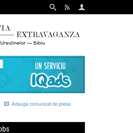
Adauga comunicat de presa
obs