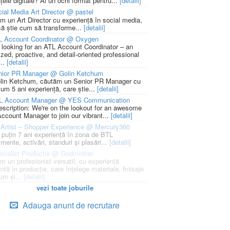
țele digitale? Ai un ochi format pentru...
[detalii]
ial Media Art Director @ pastel
m un Art Director cu experiență în social media,
să știe cum să transforme...
[detalii]
L Account Coordinator @ Oxygen
 looking for an ATL Account Coordinator – an
zed, proactive, and detail-oriented professional
...
[detalii]
nior PR Manager @ Golin Ketchum
lin Ketchum, căutăm un Senior PR Manager cu
um 5 ani experiență, care știe...
[detalii]
L Account Manager @ YES Communication
escription: We're on the lookout for an awesome
ccount Manager to join our vibrant...
[detalii]
Artist – Shopper Experience @ Mercury360
l puțin 7 ani experiență în zona de BTL
mente, activări, standuri și plasări...
[detalii]
cialist Productie @ Godmother
m un profesionist versatil, cu experiență
ntă în producție, care înțelege materiale, finisaje
um și...
[detalii]
vezi toate joburile
Adauga anunt de recrutare