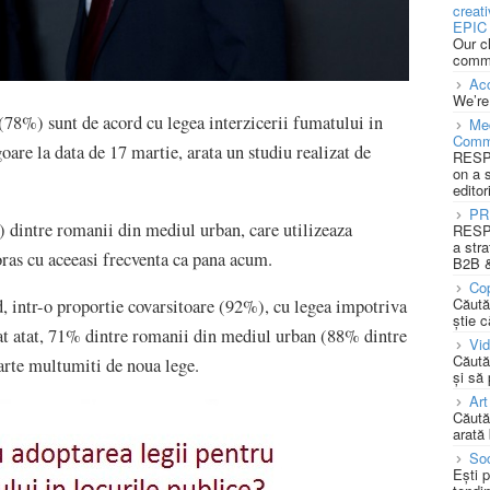
creat
EPIC 
Our c
commu
Acc
We’re
78%) sunt de acord cu legea interzicerii fumatului in
Med
Comm
goare la data de 17 martie, arata un studiu realizat de
RESPO
on a 
editor
PR
 dintre romanii din mediul urban, care utilizeaza
RESPO
a stra
 oras cu aceeasi frecventa ca pana acum.
B2B &
Cop
Căută
d, intr-o proportie covarsitoare (92%), cu legea impotriva
știe c
at atat, 71% dintre romanii din mediul urban (88% dintre
Vi
Căută
arte multumiti de noua lege.
și să
Art
Căută
arată 
Soc
Ești 