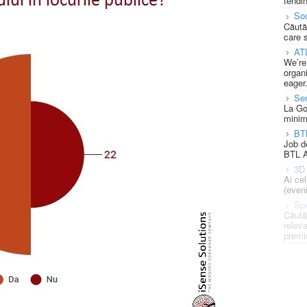
tendin
Soc
Căută
care 
AT
We’re
organi
eager
Se
La Go
minim
BT
Job d
BTL A
3D 
Ai ce
(eveni
Spe
Căută
releva
premi