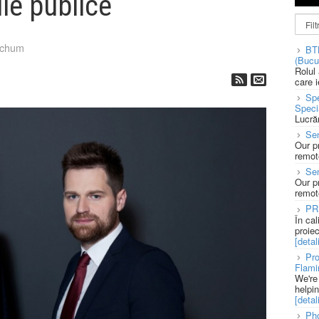
ile publice
tchum
BT
(Bucu
Rolul
care 
Spe
Speci
Lucră
Sen
Our p
remote
Se
Our p
remote
PR
În ca
proie
[detali
Pro
Flami
We're
helpi
[detali
Pho