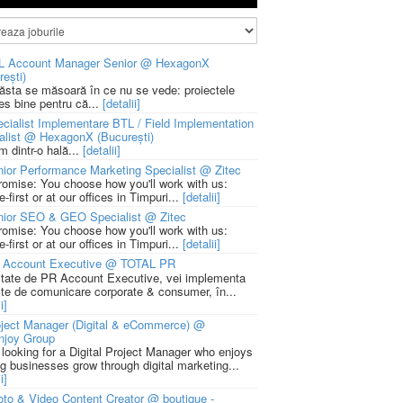
L Account Manager Senior @ HexagonX
rești)
 ăsta se măsoară în ce nu se vede: proiectele
ies bine pentru că...
[detalii]
cialist Implementare BTL / Field Implementation
alist @ HexagonX (București)
m dintr-o hală...
[detalii]
ior Performance Marketing Specialist @ Zitec
romise: You choose how you'll work with us:
-first or at our offices in Timpuri...
[detalii]
nior SEO & GEO Specialist @ Zitec
romise: You choose how you'll work with us:
-first or at our offices in Timpuri...
[detalii]
 Account Executive @ TOTAL PR
litate de PR Account Executive, vei implementa
cte de comunicare corporate & consumer, în...
i]
ject Manager (Digital & eCommerce) @
njoy Group
 looking for a Digital Project Manager who enjoys
ng businesses grow through digital marketing...
i]
to & Video Content Creator @ boutique -