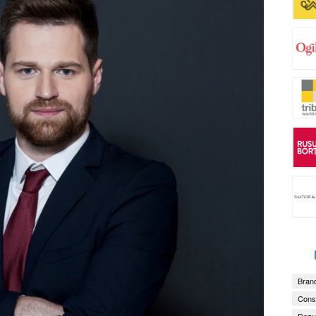
Brand
Consu
Dezv