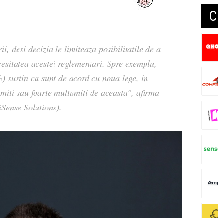
C
i, desi decizia le limiteaza posibilitatile de a
cesitatea acestei reglementari. Spre exemplu,
) sustin ca sunt de acord cu noua lege, in
miti sau foarte multumiti de aceasta", afirma
Sense Solutions).