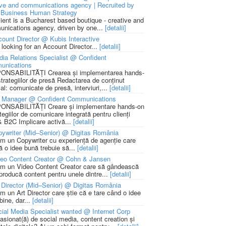
ive and communications agency | Recruited by
Business Human Strategy
lient is a Bucharest based boutique - creative and
nications agency, driven by one...
[detalii]
ount Director @ Kubis Interactive
 looking for an Account Director...
[detalii]
ia Relations Specialist @ Confident
unications
NSABILITĂȚI Crearea și implementarea hands-
strategiilor de presă Redactarea de conținut
ial: comunicate de presă, interviuri,...
[detalii]
 Manager @ Confident Communications
NSABILITĂȚI Creare și implementare hands-on
tegiilor de comunicare integrată pentru clienți
 B2C Implicare activă...
[detalii]
ywriter (Mid–Senior) @ Digitas România
m un Copywriter cu experiență de agenție care
ă o idee bună trebuie să...
[detalii]
deo Content Creator @ Cohn & Jansen
m un Video Content Creator care să gândească
 producă content pentru unele dintre...
[detalii]
 Director (Mid–Senior) @ Digitas România
m un Art Director care știe că e tare când o idee
bine, dar...
[detalii]
ial Media Specialist wanted @ Internet Corp
pasionat(ă) de social media, content creation și