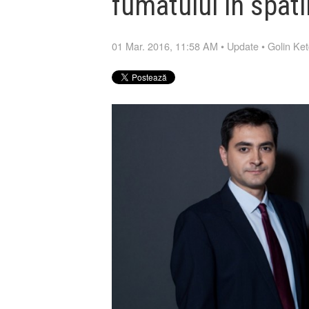
fumatului in spati
01 Mar. 2016, 11:58 AM
•
Update
•
Golin Ke