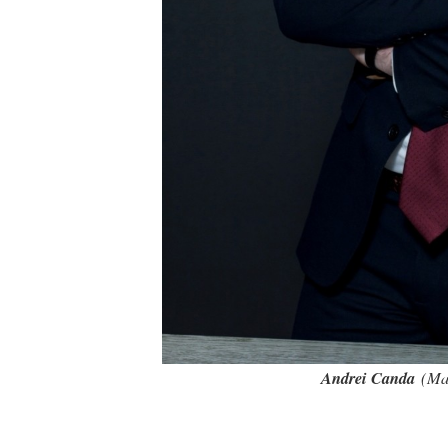
Andrei Canda
(Man