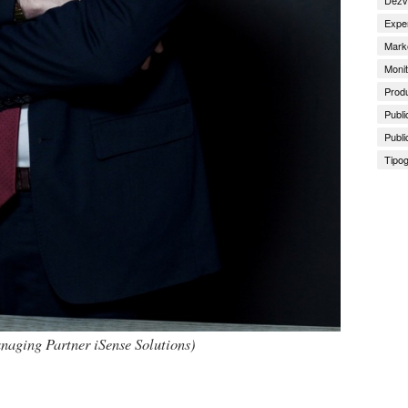
Exper
Marke
Monit
Produ
Publi
Publi
Tipog
aging Partner iSense Solutions)