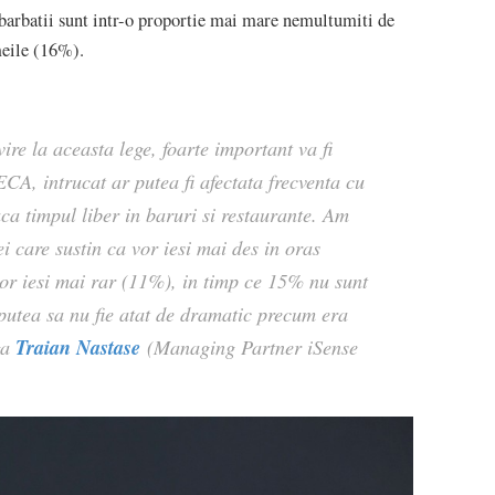
barbatii sunt intr-o proportie mai mare nemultumiti de
meile (16%).
re la aceasta lege, foarte important va fi
CA, intrucat ar putea fi afectata frecventa cu
aca timpul liber in baruri si restaurante. Am
i care sustin ca vor iesi mai des in oras
vor iesi mai rar (11%), in timp ce 15% nu sunt
 putea sa nu fie atat de dramatic precum era
Traian Nastase
ga
(Managing Partner iSense