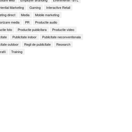
iential Marketing
Gaming
Interactive Retail
ting direct
Media
Mobile marketing
orizare media
PR
Productie audio
ctie foto
Productie publicitara
Productie video
citate
Publicitate indoor
Publicitate neconventionala
citate outdoor
Regii de publicitate
Research
rafii
Training