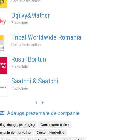
Comunicare online
Ogilvy&Mather
Publicitate
Tribal Worldwide Romania
Comunicare online
Rusu+Bortun
Publicitate
Saatchi & Saatchi
Publicitate
Adauga prezentare de companie
ing, design, packaging
Comunicare online
ltanta de marketing
Content Marketing
oltare web
Employer Branding
Evenimente / BTL