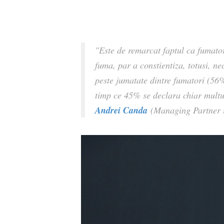
"Este de remarcat faptul ca fumatori
fuma, par a constientiza, totusi, ne
peste jumatate dintre fumatori (56%
timp ce 45% se declara chiar multu
Andrei Canda
(Managing Partner i